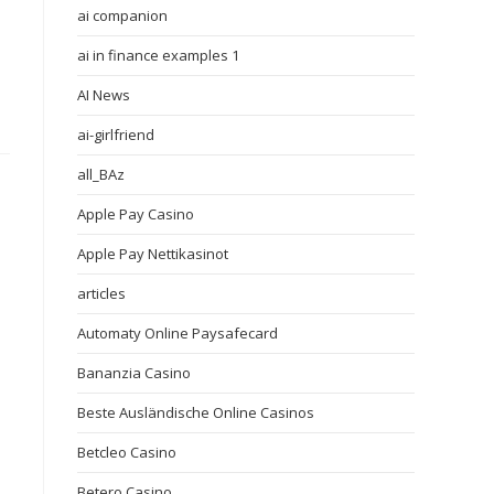
ai companion
ai in finance examples 1
AI News
ai-girlfriend
all_BAz
Apple Pay Casino
Apple Pay Nettikasinot
articles
Automaty Online Paysafecard
Bananzia Casino
Beste Ausländische Online Casinos
Betcleo Casino
Betero Casino