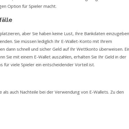
en Option für Spieler macht.
fälle
 platzieren, aber Sie haben keine Lust, Ihre Bankdaten einzugeben
enden. Sie müssen lediglich Ihr E-Wallet-Konto mit Ihrem
n dann schnell und sicher Geld auf Ihr Wettkonto überweisen. Ei
n Sie mit einem E-Wallet auszahlen, erhalten Sie Ihr Geld in der
für viele Spieler ein entscheidender Vorteil ist.
e als auch Nachteile bei der Verwendung von E-Wallets. Zu den