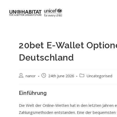
20bet E-Wallet Optione
Deutschland
nanor
24th June 2026
Uncategorised
Einführung
Die Welt der Online-Wetten hat in den letzten Jahren 
Zahlungsmethoden entstanden. Eine der bequemsten un