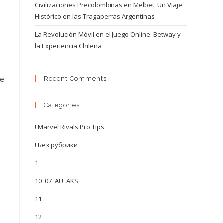
Civilizaciones Precolombinas en Melbet: Un Viaje
Histórico en las Tragaperras Argentinas
La Revolución Móvil en el Juego Online: Betway y
la Experiencia Chilena
ne
Recent Comments
Categories
d
! Marvel Rivals Pro Tips
! Без рубрики
1
10_07_AU_AKS
11
12