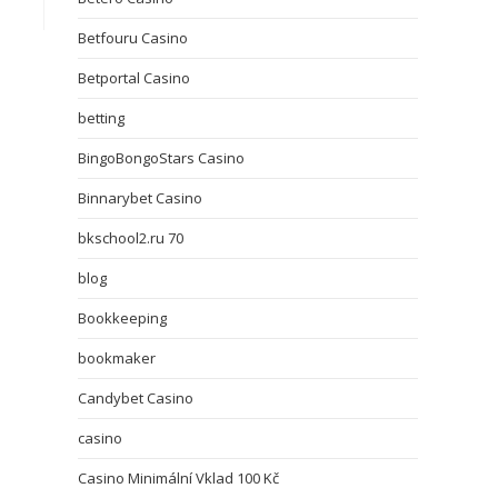
Betfouru Casino
Betportal Casino
betting
BingoBongoStars Casino
Binnarybet Casino
bkschool2.ru 70
blog
Bookkeeping
bookmaker
Candybet Casino
casino
Casino Minimální Vklad 100 Kč