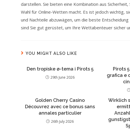
darstellen. Sie bieten eine Kombination aus Sicherheit, 
Wahl für Online-Wetten macht. Es ist jedoch wichtig, s
und Nachteile abzuwägen, um die beste Entscheidung z
sind Sie gut gerüstet, um Ihre Wettabenteuer sicher un
YOU MIGHT ALSO LIKE
Den tropiske ø-tema i Pirots 5
Pirots 5
grafica e
29th June 2026
ci
Golden Cherry Casino
Wirklich 
Découvrez avec ce bonus sans
ermit
annales particulier
Anzahl
gunstigs
26th July 2026
S