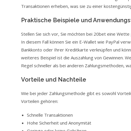
Transaktionen erheben, was sie zu einer kostengünstig
Praktische Beispiele und Anwendungs
Stellen Sie sich vor, Sie möchten bei 20bet eine Wette
In diesem Fall können Sie ein E-Wallet wie PayPal verw
Bankkonto oder Ihrer Kreditkarte verknüpfen und könne
weiteres Beispiel ist die Auszahlung von Gewinnen. Wen
Regel schneller als bei anderen Zahlungsmethoden, was 
Vorteile und Nachteile
Wie bei jeder Zahlungsmethode gibt es sowohl Vorteil
Vorteilen gehören:
Schnelle Transaktionen
Hohe Sicherheit und Anonymität
Geringe oder keine Gebühren