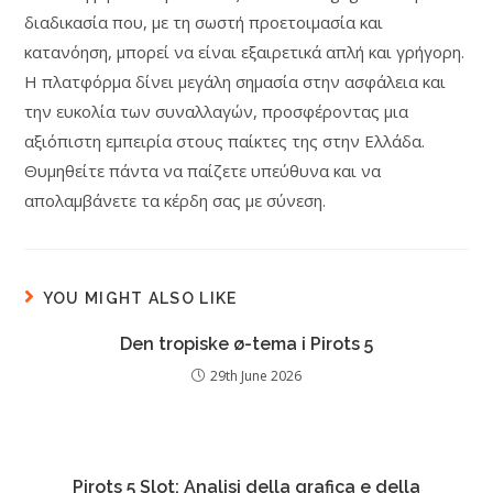
διαδικασία που, με τη σωστή προετοιμασία και
κατανόηση, μπορεί να είναι εξαιρετικά απλή και γρήγορη.
Η πλατφόρμα δίνει μεγάλη σημασία στην ασφάλεια και
την ευκολία των συναλλαγών, προσφέροντας μια
αξιόπιστη εμπειρία στους παίκτες της στην Ελλάδα.
Θυμηθείτε πάντα να παίζετε υπεύθυνα και να
απολαμβάνετε τα κέρδη σας με σύνεση.
YOU MIGHT ALSO LIKE
Den tropiske ø-tema i Pirots 5
29th June 2026
Pirots 5 Slot: Analisi della grafica e della