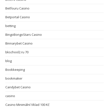
Betfouru Casino
Betportal Casino
betting
BingoBongoStars Casino
Binnarybet Casino
bkschool2.ru 70
blog
Bookkeeping
bookmaker
Candybet Casino
casino
Casino Minimální Vklad 100 Kč