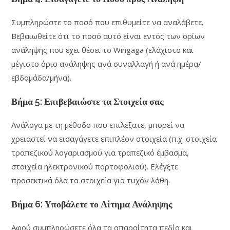
Συμπληρώστε το ποσό που επιθυμείτε να αναλάβετε.
Βεβαιωθείτε ότι το ποσό αυτό είναι εντός των ορίων
ανάληψης που έχει θέσει το Wingaga (ελάχιστο και
μέγιστο όριο ανάληψης ανά συναλλαγή ή ανά ημέρα/
εβδομάδα/μήνα).
Βήμα 5: Επιβεβαιώστε τα Στοιχεία σας
Ανάλογα με τη μέθοδο που επιλέξατε, μπορεί να
χρειαστεί να εισαγάγετε επιπλέον στοιχεία (π.χ. στοιχεία
τραπεζικού λογαριασμού για τραπεζικό έμβασμα,
στοιχεία ηλεκτρονικού πορτοφολιού). Ελέγξτε
προσεκτικά όλα τα στοιχεία για τυχόν λάθη.
Βήμα 6: Υποβάλετε το Αίτημα Ανάληψης
Αφού συμπληρώσετε όλα τα απαραίτητα πεδία και