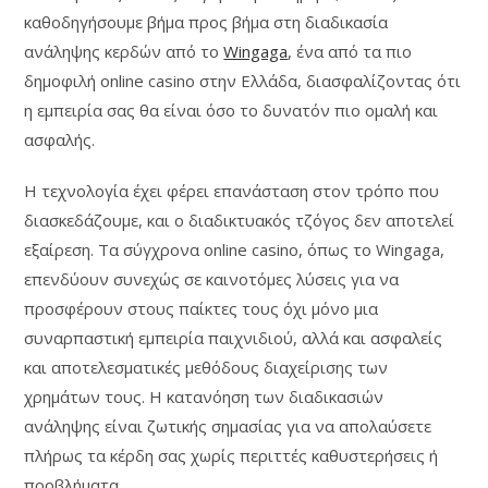
καθοδηγήσουμε βήμα προς βήμα στη διαδικασία
ανάληψης κερδών από το
Wingaga
, ένα από τα πιο
δημοφιλή online casino στην Ελλάδα, διασφαλίζοντας ότι
η εμπειρία σας θα είναι όσο το δυνατόν πιο ομαλή και
ασφαλής.
Η τεχνολογία έχει φέρει επανάσταση στον τρόπο που
διασκεδάζουμε, και ο διαδικτυακός τζόγος δεν αποτελεί
εξαίρεση. Τα σύγχρονα online casino, όπως το Wingaga,
επενδύουν συνεχώς σε καινοτόμες λύσεις για να
προσφέρουν στους παίκτες τους όχι μόνο μια
συναρπαστική εμπειρία παιχνιδιού, αλλά και ασφαλείς
και αποτελεσματικές μεθόδους διαχείρισης των
χρημάτων τους. Η κατανόηση των διαδικασιών
ανάληψης είναι ζωτικής σημασίας για να απολαύσετε
πλήρως τα κέρδη σας χωρίς περιττές καθυστερήσεις ή
προβλήματα.