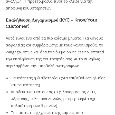
ανάληψη. Η προετοιμασία είναι το κλειδί για την
αποφυγή καθυστερήσεων.
Επαλήθευση Λογαριασμού (KYC – Know Your
Customer)
Αυτό είναι ένα από τα πιο κρίσιμα βήματα. Για λόγους
ασφαλείας και συμμόρφωσης με τους κανονισμούς, το
Wingaga, όπως και όλα τα νόμιμα online casino, απαιτεί
την επαλήθευση της ταυτότητάς σας. Αυτό συνήθως
περιλαμβάνει την υποβολή αντιγράφων:
Ταυτότητας ή διαβατηρίου (για επιβεβαίωση ηλικίας
και ταυτότητας)
Αποδεικτικού κατοικίας (π.χ. λογαριασμός ΔΕΗ,
ύδρευσης, τηλεπικοινωνιών, με ημερομηνία όχι
παλαιότερη των 3 μηνών)
Της πιστωτικής/χρεωστικής κάρτας που