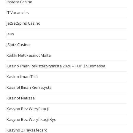
Instant Casino
IT Vacancies
JetSetSpins Casino
Jeux
JSlotz Casino
Kaikki Nettikasinot Malta
Kasino Ilman Rekisteröitymistä 2026 – TOP 3 Suomessa
Kasino Ilman Tiliä
Kasinot Ilman Kierrätystä
Kasinot Netissä
Kasyno Bez Weryfikacji
Kasyno Bez Weryfikacji Kyc
Kasyno Z Paysafecard