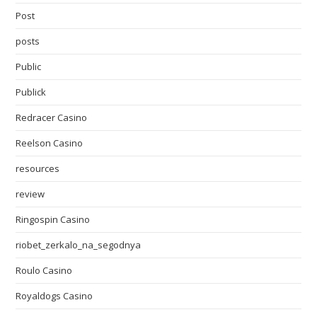
Post
posts
Public
Publick
Redracer Casino
Reelson Casino
resources
review
Ringospin Casino
riobet_zerkalo_na_segodnya
Roulo Casino
Royaldogs Casino