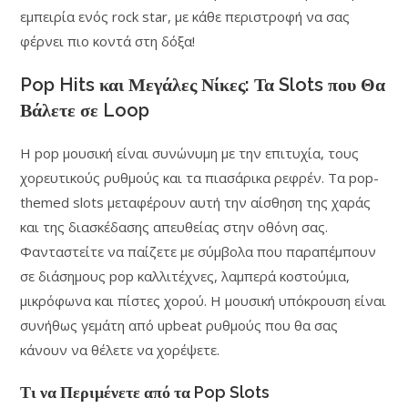
εμπειρία ενός rock star, με κάθε περιστροφή να σας
φέρνει πιο κοντά στη δόξα!
Pop Hits και Μεγάλες Νίκες: Τα Slots που Θα
Βάλετε σε Loop
Η pop μουσική είναι συνώνυμη με την επιτυχία, τους
χορευτικούς ρυθμούς και τα πιασάρικα ρεφρέν. Τα pop-
themed slots μεταφέρουν αυτή την αίσθηση της χαράς
και της διασκέδασης απευθείας στην οθόνη σας.
Φανταστείτε να παίζετε με σύμβολα που παραπέμπουν
σε διάσημους pop καλλιτέχνες, λαμπερά κοστούμια,
μικρόφωνα και πίστες χορού. Η μουσική υπόκρουση είναι
συνήθως γεμάτη από upbeat ρυθμούς που θα σας
κάνουν να θέλετε να χορέψετε.
Τι να Περιμένετε από τα Pop Slots