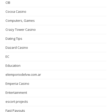
CIB
Cocoa Casino
Computers, Games
Crazy Tower Сasino
Dating Tips
Dazard Casino
EC
Education
elemporiodelvw.com.ar
Emperia Casino
Entertainment
escort projects
Fast Payouts