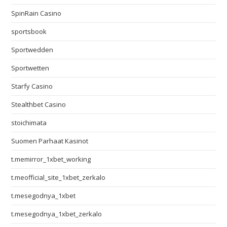
SpinRain Casino
sportsbook
Sportwedden
Sportwetten
Starfy Casino
Stealthbet Casino
stoichimata
Suomen Parhaat Kasinot
t.memirror_1xbet_working
t.meofficial_site_1xbet_zerkalo
t.mesegodnya_1xbet
t.mesegodnya_1xbet_zerkalo