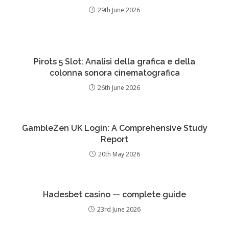
29th June 2026
Pirots 5 Slot: Analisi della grafica e della
colonna sonora cinematografica
26th June 2026
GambleZen UK Login: A Comprehensive Study
Report
20th May 2026
Hadesbet casino — complete guide
23rd June 2026