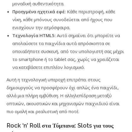
μοναδική αυθεντικότητα.
Προηγμένα ηχητικά εφέ:
Κάθε περιστροφή, κάθε
νίκη, κάθε μπόνους συνοδεύεται από ήχους που
ενισχύουν την ατμόσφαιρα.
Τεχνολογία HTML5:
Αυτό σημαίνει ότι μπορείτε να
απολαύσετε τα παιχνίδια αυτά απρόσκοπτα σε
οποιαδήποτε συσκευή, από τον υπολογιστή σας μέχρι
το smartphone ή το tablet σας, χωρίς να χρειάζεται
να κατεβάσετε επιπλέον λογισμικό.
Αυτή η τεχνολογική υπεροχή επιτρέπει στους
δημιουργούς να προσφέρουν όχι απλώς ένα παιχνίδι,
αλλά μια πλήρη εμβύθιση. Η αλληλεπίδραση μεταξύ
οπτικών, ακουστικών και μηχανισμών παιχνιδιού είναι
πιο ομαλή και ρεαλιστική από ποτέ.
Rock ‘n’ Roll στα Τύμπανα: Slots για τους