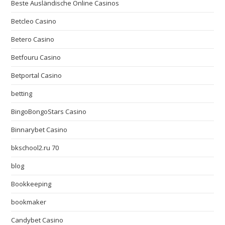
Beste Ausländische Online Casinos
Betcleo Casino
Betero Casino
Betfouru Casino
Betportal Casino
betting
BingoBongoStars Casino
Binnarybet Casino
bkschool2.ru 70
blog
Bookkeeping
bookmaker
Candybet Casino