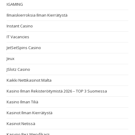
IGAMING
Ilmaiskierroksia Ilman Kierrätystä
Instant Casino
IT Vacancies
JetSetSpins Casino
Jeux
JSlotz Casino
Kaikki Nettikasinot Malta
Kasino Ilman Rekisteröitymistä 2026 – TOP 3 Suomessa
Kasino Ilman Tiliä
Kasinot Ilman Kierrätystä
Kasinot Netissä
Kasyno Bez Weryfikacji