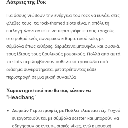
Λάτρεις της Ροκ
Για όσους νιώθουν την ενέργεια του rock να κυλάει στις
φλέβες τους, τα rock-themed slots είναι η απόλυτη
επιλογή. Φανταστείτε να περιστρέφετε τους τροχούς
στο ρυθμό ενός δυναμικού κιθαριστικού solo, με
σύμβολα όπως κιθάρες, δερμάτινα μπουφάν, και φυσικά,
τους ίδιους τους θρυλικούς μουσικούς. Πολλά από αυτά
τα slots περιλαμβάνουν αυθεντικά τραγούδια από
διάσημα συγκροτήματα, μετατρέποντας κάθε
περιστροφή σε μια μικρή συναυλία.
Χαρακτηριστικά που θα σας κάνουν να
“Headbang”
Δωρεάν Περιστροφές με Πολλαπλασιαστές:
Συχνά
ενεργοποιούνται με σύμβολα scatter και μπορούν να
οδηγήσουν σε εντυπωσιακές νίκες, ενώ η μουσική