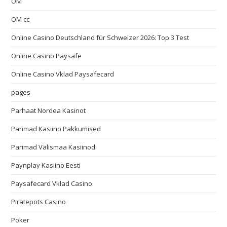
OM
OM cc
Online Casino Deutschland für Schweizer 2026: Top 3 Test
Online Casino Paysafe
Online Casino Vklad Paysafecard
pages
Parhaat Nordea Kasinot
Parimad Kasiino Pakkumised
Parimad Välismaa Kasiinod
Paynplay Kasiino Eesti
Paysafecard Vklad Casino
Piratepots Casino
Poker