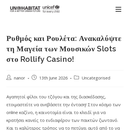
Ρυθμός και Ρουλέτα: Ανακαλύψτε
τη Μαγεία των Μουσικών Slots
στο Rollify Casino!
nanor
13th June 2026
Uncategorised
Αγαπητοί φίλοι του τζόγου και της διασκέδασης,
ετοιμαστείτε να ανεβάσετε την ένταση! Στον κόσμο των
online καζίνο, η καινοτομία είναι το κλειδί για να
κρατήσει κανείς το ενδιαφέρον των παικτών ζωντανό.
Και τι καλύτερος τρόπος να το πετύχει αυτό από το να