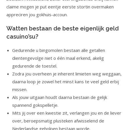
claime mogen je put eentje eerste stortin overmaken
appreciren jou gokhuis-accoun.
Watten bestaan de beste eigenlijk geld
casuino’su?
Gedurende u bingomolen bestaan alle getallen
dientengevolge niet o één maal erkend, akelig
gedurende de toestel.
Zodra jou overheen je inherent limieten weg weggaan,
daarna loop je zowel het minst kans te veel geld erbij
missen.
Als jouw uitgaan houdt daarna bestaan de gelijk
spannend gokspelletje.
Mits jij over een kwestie zit, verlangen jou en de liever
over, beroepsmatig plusteken afwisselend de
Nederlandse geholpen bestaan worde.