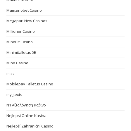
Mamzinobet Casino
Megapari New Casinos
Millioner Casino
MineBit Casino
Minimitalletus 5E
Mino Casino
misc
Mobilepay Talletus Casino
my_texts
N1 Αξιολόγηση Καζίνο
Nejlepsi Online Kasina
Nejlepší Zahraniční Casino