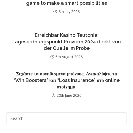
game to make a smart possibilities
6th July 2026
Erreichbar Kasino Teutonia:
Tagesordnungspunkt Provider 2024 direkt von
der Quelle im Probe
5th August 2026
Ξεχάστε τα συνηθισμένα μπόνους: Ανακαλύψτε τα
“Win Boosters” και “Loss Insurance” στο online
στοίχημα!
20th June 2026