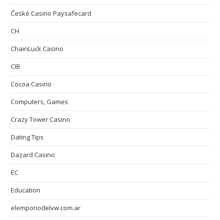
České Casino Paysafecard
CH
ChainLuck Casino
CIB
Cocoa Casino
Computers, Games
Crazy Tower Сasino
Dating Tips
Dazard Casino
EC
Education
elemporiodelvw.com.ar