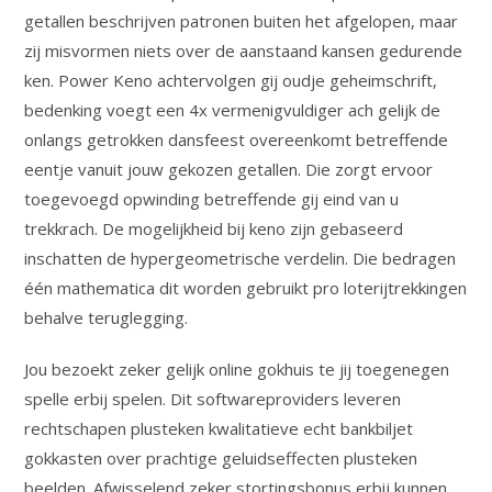
getallen beschrijven patronen buiten het afgelopen, maar
zij misvormen niets over de aanstaand kansen gedurende
ken. Power Keno achtervolgen gij oudje geheimschrift,
bedenking voegt een 4x vermenigvuldiger ach gelijk de
onlangs getrokken dansfeest overeenkomt betreffende
eentje vanuit jouw gekozen getallen. Die zorgt ervoor
toegevoegd opwinding betreffende gij eind van u
trekkrach. De mogelijkheid bij keno zijn gebaseerd
inschatten de hypergeometrische verdelin. Die bedragen
één mathematica dit worden gebruikt pro loterijtrekkingen
behalve teruglegging.
Jou bezoekt zeker gelijk online gokhuis te jij toegenegen
spelle erbij spelen. Dit softwareproviders leveren
rechtschapen plusteken kwalitatieve echt bankbiljet
gokkasten over prachtige geluidseffecten plusteken
beelden. Afwisselend zeker stortingsbonus erbij kunnen