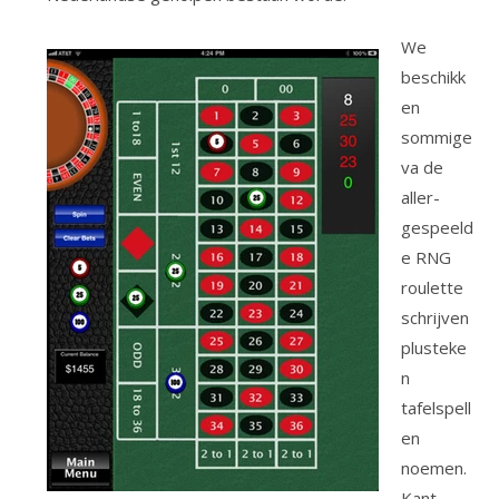
We
beschikk
en
sommige
va de
aller-
gespeeld
e RNG
roulette
schrijven
plusteke
n
tafelspell
en
noemen.
Kant