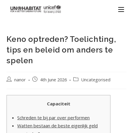
Keno optreden? Toelichting,
tips en beleid om anders te
spelen
nanor
4th June 2026
Uncategorised
Capaciteit
Schreden te bij par over performen
Watten bestaan de beste eigenlijk geld