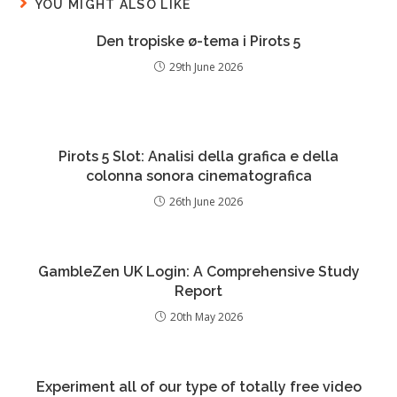
YOU MIGHT ALSO LIKE
Den tropiske ø-tema i Pirots 5
29th June 2026
Pirots 5 Slot: Analisi della grafica e della
colonna sonora cinematografica
26th June 2026
GambleZen UK Login: A Comprehensive Study
Report
20th May 2026
Experiment all of our type of totally free video