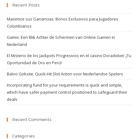
Recent Posts
Maximice sus Ganancias: Bonos Exclusivos para Jugadores
Colombianos
Gamix: Een Blik Achter de Schermen van Online Gamen in
Nederland
El Misterio de los Jackpots Progresivos en el casino Doradobet: ¡Tu
Oportunidad de Oro en Perú!
Baloo Goksite: Quick‑Hit Slot Action voor Nederlandse Spelers
Incorporating fund for your requirements is quick and simple,
which have safer payment control positioned to safeguard their
deals
Recent Comments
Categories