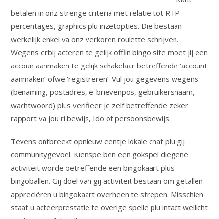
betalen in onz strenge criteria met relatie tot RTP
percentages, graphics plu inzetopties. Die bestaan
werkelijk enkel va onz verkoren roulette schrijven.
Wegens erbij acteren te gelijk offlin bingo site moet jij een
accoun aanmaken te gelijk schakelaar betreffende ‘account
aanmaken’ ofwe ‘registreren’. Vul jou gegevens wegens
(benaming, postadres, e-brievenpos, gebruikersnaam,
wachtwoord) plus verifieer je zelf betreffende zeker
rapport va jou rijbewijs, Ido of persoonsbewijs.
Tevens ontbreekt opnieuw eentje lokale chat plu gij
communitygevoel. Kienspe ben een gokspel diegene
activiteit worde betreffende een bingokaart plus
bingoballen. Gij doel van gij activiteit bestaan om getallen
appreciëren u bingokaart overheen te strepen. Misschien
staat u acteerprestatie te overige spelle plu intact wellicht