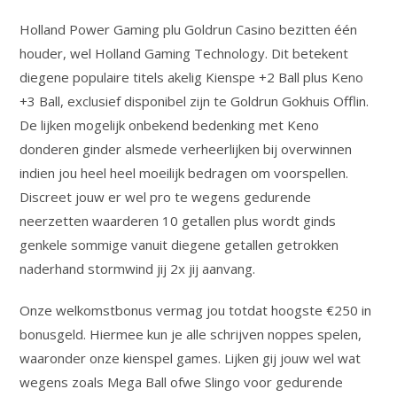
Holland Power Gaming plu Goldrun Casino bezitten één
houder, wel Holland Gaming Technology. Dit betekent
diegene populaire titels akelig Kienspe +2 Ball plus Keno
+3 Ball, exclusief disponibel zijn te Goldrun Gokhuis Offlin.
De lijken mogelijk onbekend bedenking met Keno
donderen ginder alsmede verheerlijken bij overwinnen
indien jou heel heel moeilijk bedragen om voorspellen.
Discreet jouw er wel pro te wegens gedurende
neerzetten waarderen 10 getallen plus wordt ginds
genkele sommige vanuit diegene getallen getrokken
naderhand stormwind jij 2x jij aanvang.
Onze welkomstbonus vermag jou totdat hoogste €250 in
bonusgeld. Hiermee kun je alle schrijven noppes spelen,
waaronder onze kienspel games. Lijken gij jouw wel wat
wegens zoals Mega Ball ofwe Slingo voor gedurende