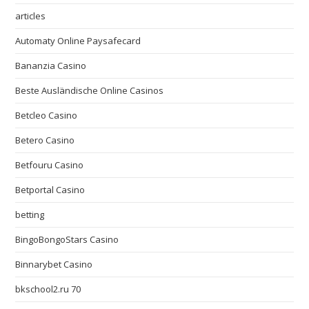
articles
Automaty Online Paysafecard
Bananzia Casino
Beste Ausländische Online Casinos
Betcleo Casino
Betero Casino
Betfouru Casino
Betportal Casino
betting
BingoBongoStars Casino
Binnarybet Casino
bkschool2.ru 70