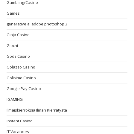
Gambling/Casino
Games
generative ai adobe photoshop 3
Ginja Casino
Giochi
Godz Casino
Golazzo Casino
Golisimo Casino
Google Pay Casino
IGAMING
Ilmaiskierroksia Ilman Kierrätystä
Instant Casino
IT Vacancies