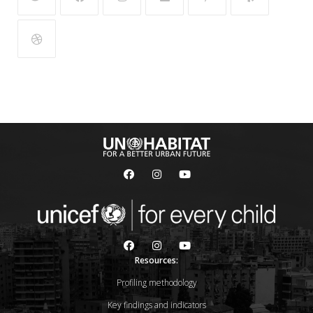
Resources:
Profiling methodology
Key findings and indicators