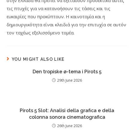
στην Ελλάδα θα πρέπει να εξετάσουν προσεκτικά αυτές
τις πτυχές για να κατανοήσουν τις τάσεις και τις
ευκαιρίες που προκύπτουν. Η καινοτομία και η
δημιουργικότητα είναι κλειδιά για την επιτυχία σε αυτόν
τον ταχέως εξελισσόμενο τομέα.
YOU MIGHT ALSO LIKE
Den tropiske ø-tema i Pirots 5
29th June 2026
Pirots 5 Slot: Analisi della grafica e della
colonna sonora cinematografica
26th June 2026