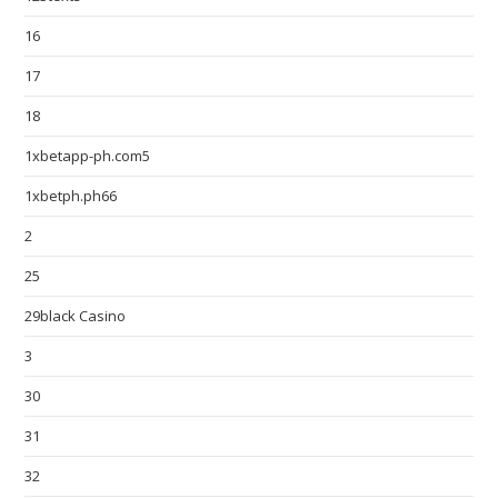
16
17
18
1xbetapp-ph.com5
1xbetph.ph66
2
25
29black Casino
3
30
31
32