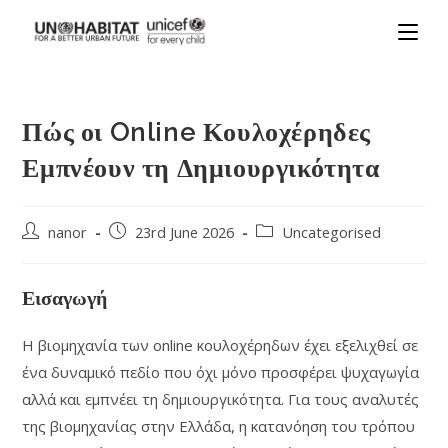
Πώς οι Online Κουλοχέρηδες
Εμπνέουν τη Δημιουργικότητα
nanor
23rd June 2026
Uncategorised
Εισαγωγή
Η βιομηχανία των online κουλοχέρηδων έχει εξελιχθεί σε
ένα δυναμικό πεδίο που όχι μόνο προσφέρει ψυχαγωγία
αλλά και εμπνέει τη δημιουργικότητα. Για τους αναλυτές
της βιομηχανίας στην Ελλάδα, η κατανόηση του τρόπου