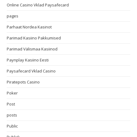
Online Casino Vklad Paysafecard
pages
Parhaat Nordea Kasinot
Parimad Kasiino Pakkumised
Parimad Välismaa Kasiinod
Paynplay Kasiino Eesti
Paysafecard Vklad Casino
Piratepots Casino
Poker
Post
posts
Public