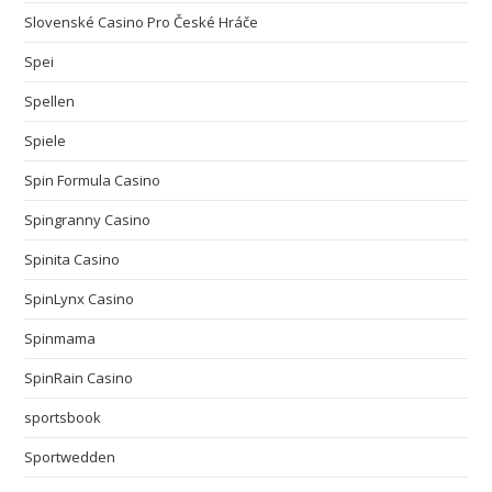
Slovenské Casino Pro České Hráče
Spei
Spellen
Spiele
Spin Formula Casino
Spingranny Casino
Spinita Casino
SpinLynx Casino
Spinmama
SpinRain Casino
sportsbook
Sportwedden