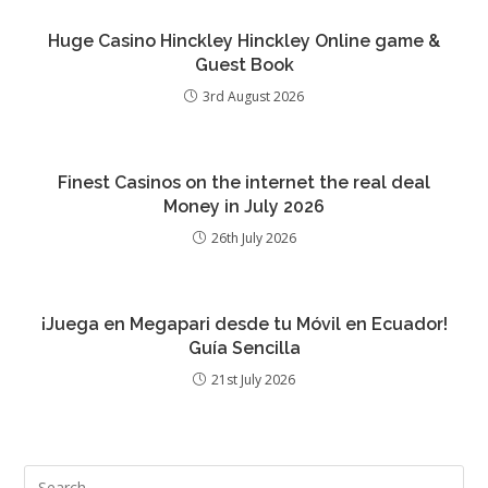
Huge Casino Hinckley Hinckley Online game &
Guest Book
3rd August 2026
Finest Casinos on the internet the real deal
Money in July 2026
26th July 2026
¡Juega en Megapari desde tu Móvil en Ecuador!
Guía Sencilla
21st July 2026