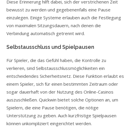
Diese Erinnerung hilft dabei, sich der verstrichenen Zeit
bewusst zu werden und gegebenenfalls eine Pause
einzulegen. Einige Systeme erlauben auch die Festlegung
von maximalen Sitzungsdauern, nach denen die
Verbindung automatisch getrennt wird.
Selbstausschluss und Spielpausen
Für Spieler, die das Gefühl haben, die Kontrolle zu
verlieren, sind Selbstausschlussmöglichkeiten ein
entscheidendes Sicherheitsnetz. Diese Funktion erlaubt es
einem Spieler, sich für einen bestimmten Zeitraum oder
sogar dauerhaft von der Nutzung des Online-Casinos
auszuschließen. Quickwin bietet solche Optionen an, um
Spielern, die eine Pause benötigen, die nötige
Unterstützung zu geben. Auch kurzfristige Spielpausen
können unkompliziert eingerichtet werden.