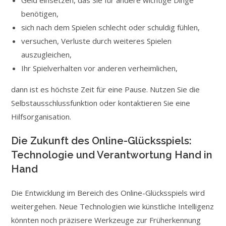
Geld einsetzen, das Sie für andere wichtige Dinge
benötigen,
sich nach dem Spielen schlecht oder schuldig fühlen,
versuchen, Verluste durch weiteres Spielen
auszugleichen,
Ihr Spielverhalten vor anderen verheimlichen,
dann ist es höchste Zeit für eine Pause. Nutzen Sie die
Selbstausschlussfunktion oder kontaktieren Sie eine
Hilfsorganisation.
Die Zukunft des Online-Glücksspiels:
Technologie und Verantwortung Hand in
Hand
Die Entwicklung im Bereich des Online-Glücksspiels wird
weitergehen. Neue Technologien wie künstliche Intelligenz
könnten noch präzisere Werkzeuge zur Früherkennung