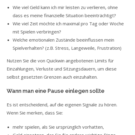
Wie viel Geld kann ich mir leisten zu verlieren, ohne
dass es meine finanzielle Situation beeinträchtigt?
Wie viel Zeit möchte ich maximal pro Tag oder Woche
mit Spielen verbringen?
Welche emotionalen Zustände beeinflussen mein
Spielverhalten? (z.B. Stress, Langeweile, Frustration)
Nutzen Sie die von Quickwin angebotenen Limits für
Einzahlungen, Verluste und Sitzungsdauern, um diese
selbst gesetzten Grenzen auch einzuhalten.
Wann man eine Pause einlegen sollte
Es ist entscheidend, auf die eigenen Signale zu hören.
Wenn Sie merken, dass Sie:
mehr spielen, als Sie ursprünglich vorhatten,