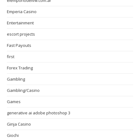
elemporiodelvw.com.ar
Emperia Casino
Entertainment
escort projects
Fast Payouts
first
Forex Trading
Gambling
Gambling/Casino
Games
generative ai adobe photoshop 3
Ginja Casino
Giochi