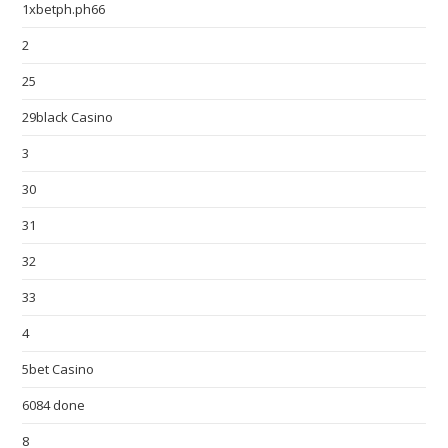
1xbetph.ph66
2
25
29black Casino
3
30
31
32
33
4
5bet Casino
6084 done
8