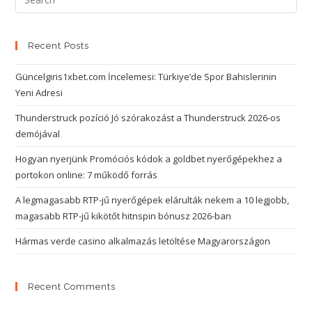
Recent Posts
Güncelgiris1xbet.com İncelemesi: Türkiye’de Spor Bahislerinin
Yeni Adresi
Thunderstruck pozíció Jó szórakozást a Thunderstruck 2026-os
demójával
Hogyan nyerjünk Promóciós kódok a goldbet nyerőgépekhez a
portokon online: 7 működő forrás
A legmagasabb RTP-jű nyerőgépek elárulták nekem a 10 legjobb,
magasabb RTP-jű kikötőt hitnspin bónusz 2026-ban
Hármas verde casino alkalmazás letöltése Magyarországon
Recent Comments