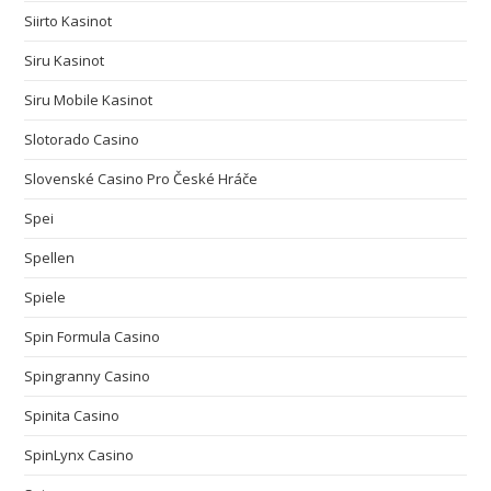
Siirto Kasinot
Siru Kasinot
Siru Mobile Kasinot
Slotorado Casino
Slovenské Casino Pro České Hráče
Spei
Spellen
Spiele
Spin Formula Casino
Spingranny Casino
Spinita Casino
SpinLynx Casino