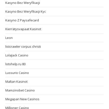
Kasyno Bez Weryfikacji
Kasyno Bez Weryfikacji Kyc
Kasyno Z Paysafecard
Kierrätysvapaat Kasinot
Leon
listcrawler corpus christi
LolaJack Casino
lotohelp.ru 80
Lussurio Casino
Maltan Kasinot
Mamzinobet Casino
Megapari New Casinos
Millioner Casino