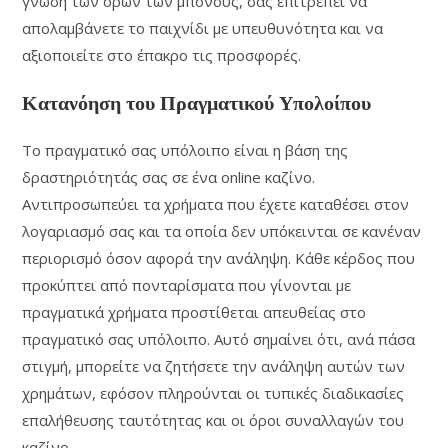
γνώση των όρων των μπόνους, σας επιτρέπει να
απολαμβάνετε το παιχνίδι με υπευθυνότητα και να
αξιοποιείτε στο έπακρο τις προσφορές.
Κατανόηση του Πραγματικού Υπολοίπου
Το πραγματικό σας υπόλοιπο είναι η βάση της
δραστηριότητάς σας σε ένα online καζίνο.
Αντιπροσωπεύει τα χρήματα που έχετε καταθέσει στον
λογαριασμό σας και τα οποία δεν υπόκεινται σε κανέναν
περιορισμό όσον αφορά την ανάληψη. Κάθε κέρδος που
προκύπτει από πονταρίσματα που γίνονται με
πραγματικά χρήματα προστίθεται απευθείας στο
πραγματικό σας υπόλοιπο. Αυτό σημαίνει ότι, ανά πάσα
στιγμή, μπορείτε να ζητήσετε την ανάληψη αυτών των
χρημάτων, εφόσον πληρούνται οι τυπικές διαδικασίες
επαλήθευσης ταυτότητας και οι όροι συναλλαγών του
καζίνο.