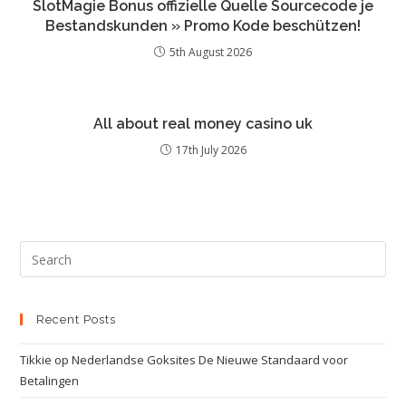
SlotMagie Bonus offizielle Quelle Sourcecode je
Bestandskunden » Promo Kode beschützen!
5th August 2026
All about real money casino uk
17th July 2026
Recent Posts
Tikkie op Nederlandse Goksites De Nieuwe Standaard voor
Betalingen