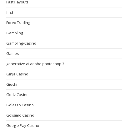
Fast Payouts
first
Forex Trading
Gambling
Gambling/Casino
Games
generative ai adobe photoshop 3
Ginja Casino
Giochi
Godz Casino
Golazzo Casino
Golisimo Casino
Google Pay Casino