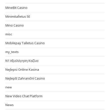
MineBit Casino
Minimitalletus 5E
Mino Casino
misc
Mobilepay Talletus Casino
my_texts
N1 Αξιολόγηση Καζίνο
Nejlepsi Online Kasina
Nejlepší Zahraniční Casino
new
New Video Chat Platform
News