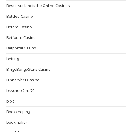
Beste Ausländische Online Casinos
Betcleo Casino
Betero Casino
Betfouru Casino
Betportal Casino
betting
BingoBongoStars Casino
Binnarybet Casino
bkschool2.ru 70
blog
Bookkeeping
bookmaker