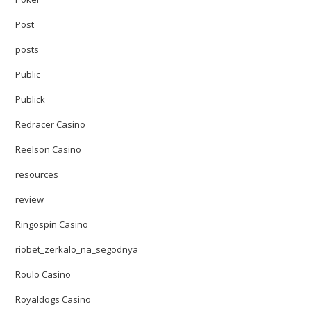
Post
posts
Public
Publick
Redracer Casino
Reelson Casino
resources
review
Ringospin Casino
riobet_zerkalo_na_segodnya
Roulo Casino
Royaldogs Casino