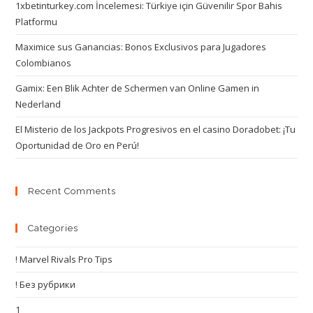
1xbetinturkey.com İncelemesi: Türkiye için Güvenilir Spor Bahis
Platformu
Maximice sus Ganancias: Bonos Exclusivos para Jugadores
Colombianos
Gamix: Een Blik Achter de Schermen van Online Gamen in
Nederland
El Misterio de los Jackpots Progresivos en el casino Doradobet: ¡Tu
Oportunidad de Oro en Perú!
Recent Comments
Categories
! Marvel Rivals Pro Tips
! Без рубрики
1