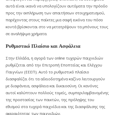
αυτά είναι ικανά να υπολογίζουν αυτόματα την πρόοδο
προς την εκπλήρωση των απαιτήσεων στοιχηματισμού,
παρέχοντας στους παίκτες μια σαφή εικόνα του πόσο
κοντά βρίσκονται στο να μετατρέψουν τα μπόνους τους
σε αναλήψιμα χρήματα.
Ρυθμιστικό Πλαίσιο και Ασφάλεια
Στην Ελλάδα, η αγορά των online τυχερών παιχνιδιών
ρυθμίζεται από την Επιτροπή Εποπτείας και Ελέγχου
Παιγνίων (ΕΕΕΠ). Αυτό το ρυθμιστικό πλαίσιο
διασφαλίζει ότι τα αδειοδοτημένα καζίνο λειτουργούν
με διαφάνεια, ασφάλεια και δικαιοσύνη. Οι κανόνες
αυτοί καλύπτουν πολλούς τομείς, συμπεριλαμβανομένης
της προστασίας των παικτών, της πρόληψης του
εθισμού στα τυχερά παιχνίδια και της διασφάλισης της
ακεραιότητας των παιχνιδιών.