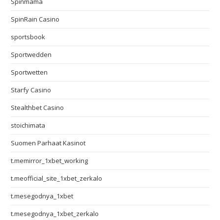
Spinmama
SpinRain Casino
sportsbook
Sportwedden
Sportwetten
Starfy Casino
Stealthbet Casino
stoichimata
Suomen Parhaat Kasinot
t.memirror_1xbet_working
t.meofficial_site_1xbet_zerkalo
t.mesegodnya_1xbet
t.mesegodnya_1xbet_zerkalo