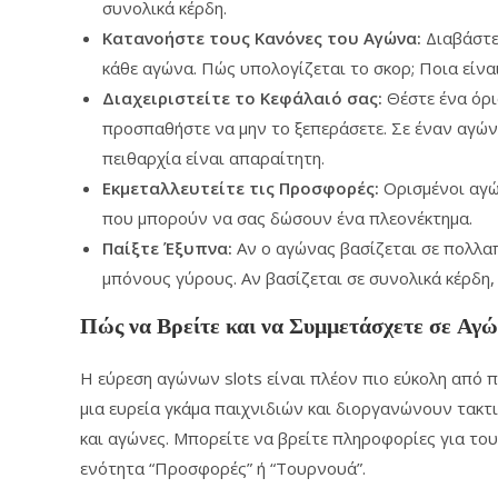
συνολικά κέρδη.
Κατανοήστε τους Κανόνες του Αγώνα:
Διαβάστε
κάθε αγώνα. Πώς υπολογίζεται το σκορ; Ποια είνα
Διαχειριστείτε το Κεφάλαιό σας:
Θέστε ένα όρι
προσπαθήστε να μην το ξεπεράσετε. Σε έναν αγώνα
πειθαρχία είναι απαραίτητη.
Εκμεταλλευτείτε τις Προσφορές:
Ορισμένοι αγώ
που μπορούν να σας δώσουν ένα πλεονέκτημα.
Παίξτε Έξυπνα:
Αν ο αγώνας βασίζεται σε πολλα
μπόνους γύρους. Αν βασίζεται σε συνολικά κέρδη,
Πώς να Βρείτε και να Συμμετάσχετε σε Αγώ
Η εύρεση αγώνων slots είναι πλέον πιο εύκολη από π
μια ευρεία γκάμα παιχνιδιών και διοργανώνουν τακτι
και αγώνες. Μπορείτε να βρείτε πληροφορίες για το
ενότητα “Προσφορές” ή “Τουρνουά”.