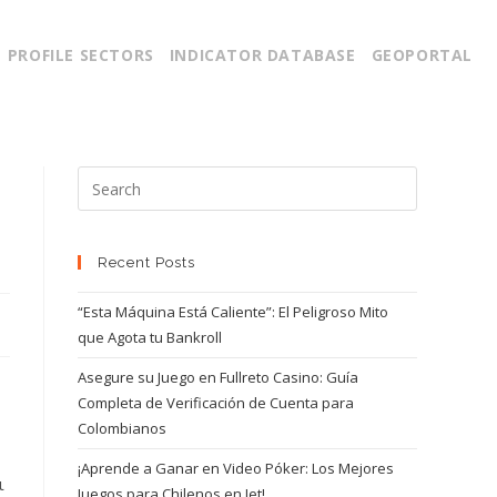
PROFILE SECTORS
INDICATOR DATABASE
GEOPORTAL
Recent Posts
“Esta Máquina Está Caliente”: El Peligroso Mito
que Agota tu Bankroll
Asegure su Juego en Fullreto Casino: Guía
Completa de Verificación de Cuenta para
Colombianos
¡Aprende a Ganar en Video Póker: Los Mejores
ι
Juegos para Chilenos en Jet!