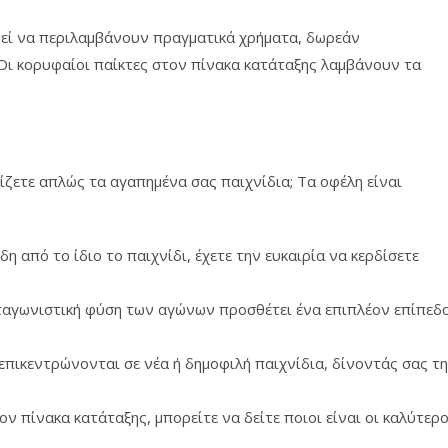
εί να περιλαμβάνουν πραγματικά χρήματα, δωρεάν
 Οι κορυφαίοι παίκτες στον πίνακα κατάταξης λαμβάνουν τα
αίζετε απλώς τα αγαπημένα σας παιχνίδια; Τα οφέλη είναι
η από το ίδιο το παιχνίδι, έχετε την ευκαιρία να κερδίσετε
αγωνιστική φύση των αγώνων προσθέτει ένα επιπλέον επίπεδ
επικεντρώνονται σε νέα ή δημοφιλή παιχνίδια, δίνοντάς σας τ
πίνακα κατάταξης, μπορείτε να δείτε ποιοι είναι οι καλύτερο