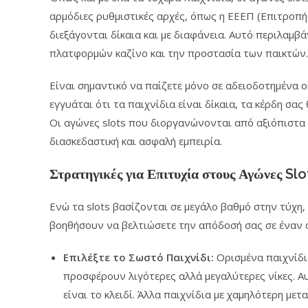
αρμόδιες ρυθμιστικές αρχές, όπως η ΕΕΕΠ (Επιτροπή
διεξάγονται δίκαια και με διαφάνεια. Αυτό περιλαμβ
πλατφορμών καζίνο και την προστασία των παικτών.
Είναι σημαντικό να παίζετε μόνο σε αδειοδοτημένα 
εγγυάται ότι τα παιχνίδια είναι δίκαια, τα κέρδη σ
Οι αγώνες slots που διοργανώνονται από αξιόπιστα 
διασκεδαστική και ασφαλή εμπειρία.
Στρατηγικές για Επιτυχία στους Αγώνες Slo
Ενώ τα slots βασίζονται σε μεγάλο βαθμό στην τύχη
βοηθήσουν να βελτιώσετε την απόδοσή σας σε έναν 
Επιλέξτε το Σωστό Παιχνίδι:
Ορισμένα παιχνίδια
προσφέρουν λιγότερες αλλά μεγαλύτερες νίκες. Αυ
είναι το κλειδί. Άλλα παιχνίδια με χαμηλότερη με