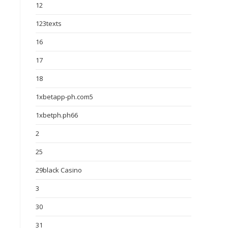
12
123texts
16
17
18
1xbetapp-ph.com5
1xbetph.ph66
2
25
29black Casino
3
30
31