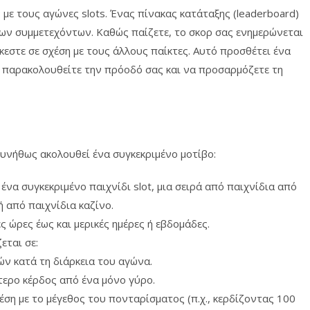
 με τους αγώνες slots. Ένας πίνακας κατάταξης (leaderboard)
των συμμετεχόντων. Καθώς παίζετε, το σκορ σας ενημερώνεται
εστε σε σχέση με τους άλλους παίκτες. Αυτό προσθέτει ένα
α παρακολουθείτε την πρόοδό σας και να προσαρμόζετε τη
συνήθως ακολουθεί ένα συγκεκριμένο μοτίβο:
να συγκεκριμένο παιχνίδι slot, μια σειρά από παιχνίδια από
ή από παιχνίδια καζίνο.
 ώρες έως και μερικές ημέρες ή εβδομάδες.
εται σε:
ν κατά τη διάρκεια του αγώνα.
ερο κέρδος από ένα μόνο γύρο.
έση με το μέγεθος του πονταρίσματος (π.χ., κερδίζοντας 100