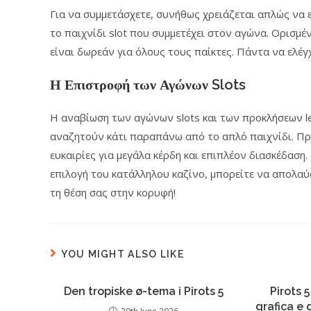
Για να συμμετάσχετε, συνήθως χρειάζεται απλώς να ε
το παιχνίδι slot που συμμετέχει στον αγώνα. Ορισμέ
είναι δωρεάν για όλους τους παίκτες. Πάντα να ελέγ
Η Επιστροφή των Αγώνων Slots
Η αναβίωση των αγώνων slots και των προκλήσεων lea
αναζητούν κάτι παραπάνω από το απλό παιχνίδι. Πρ
ευκαιρίες για μεγάλα κέρδη και επιπλέον διασκέδαση
επιλογή του κατάλληλου καζίνο, μπορείτε να απολαύ
τη θέση σας στην κορυφή!
YOU MIGHT ALSO LIKE
Den tropiske ø-tema i Pirots 5
Pirots 5
grafica e