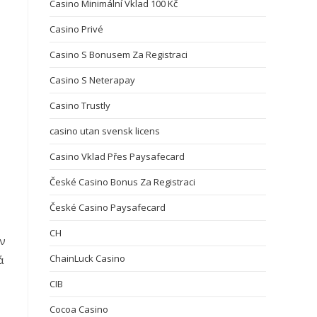
Casino Minimální Vklad 100 Kč
Casino Privé
Casino S Bonusem Za Registraci
Casino S Neterapay
Casino Trustly
casino utan svensk licens
Casino Vklad Přes Paysafecard
České Casino Bonus Za Registraci
České Casino Paysafecard
CH
υν
ChainLuck Casino
ά
CIB
Cocoa Casino