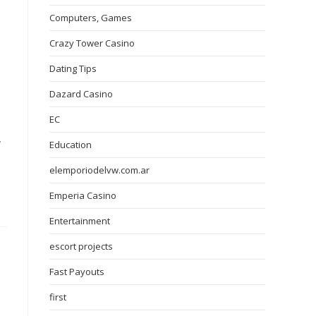
Computers, Games
Crazy Tower Сasino
Dating Tips
Dazard Casino
EC
,
Education
elemporiodelvw.com.ar
Emperia Casino
Entertainment
escort projects
Fast Payouts
first