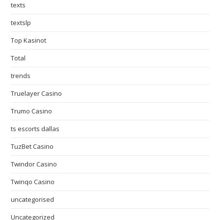
texts
textslp
Top Kasinot
Total
trends
Truelayer Casino
Trumo Casino
ts escorts dallas
TuzBet Casino
Twindor Casino
Twinqo Casino
uncategorised
Uncategorized