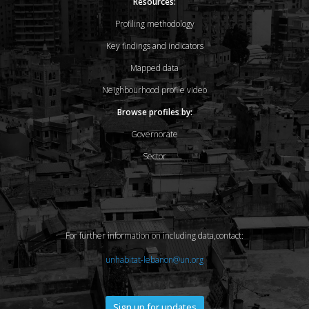
Resources:
Profiling methodology
Key findings and indicators
Mapped data
Neighbourhood profile video
Browse profiles by:
Governorate
Sector
For further information on including data,contact:
unhabitat-lebanon@un.org
Sign up for updates