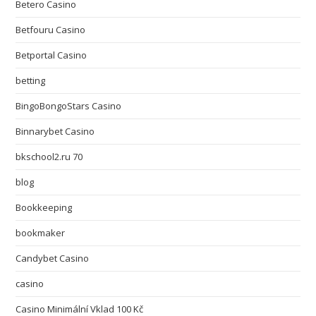
Betero Casino
Betfouru Casino
Betportal Casino
betting
BingoBongoStars Casino
Binnarybet Casino
bkschool2.ru 70
blog
Bookkeeping
bookmaker
Candybet Casino
casino
Casino Minimální Vklad 100 Kč