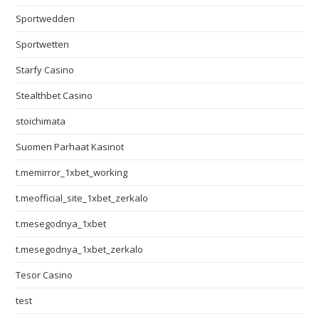
Sportwedden
Sportwetten
Starfy Casino
Stealthbet Casino
stoichimata
Suomen Parhaat Kasinot
t.memirror_1xbet_working
t.meofficial_site_1xbet_zerkalo
t.mesegodnya_1xbet
t.mesegodnya_1xbet_zerkalo
Tesor Casino
test