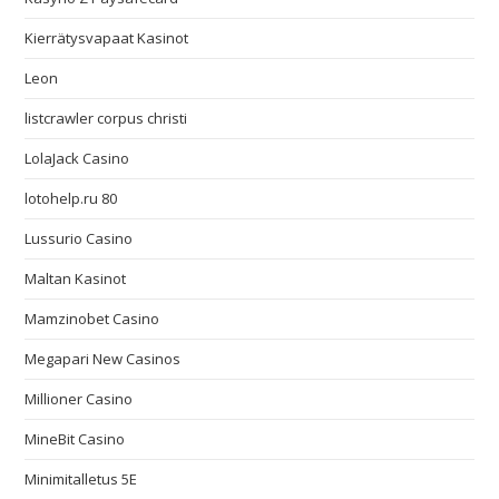
Kierrätysvapaat Kasinot
Leon
listcrawler corpus christi
LolaJack Casino
lotohelp.ru 80
Lussurio Casino
Maltan Kasinot
Mamzinobet Casino
Megapari New Casinos
Millioner Casino
MineBit Casino
Minimitalletus 5E