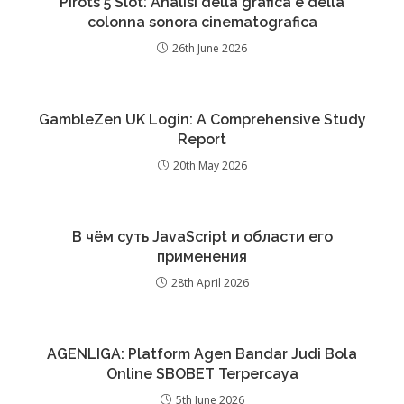
Pirots 5 Slot: Analisi della grafica e della
colonna sonora cinematografica
26th June 2026
GambleZen UK Login: A Comprehensive Study
Report
20th May 2026
В чём суть JavaScript и области его
применения
28th April 2026
AGENLIGA: Platform Agen Bandar Judi Bola
Online SBOBET Terpercaya
5th June 2026