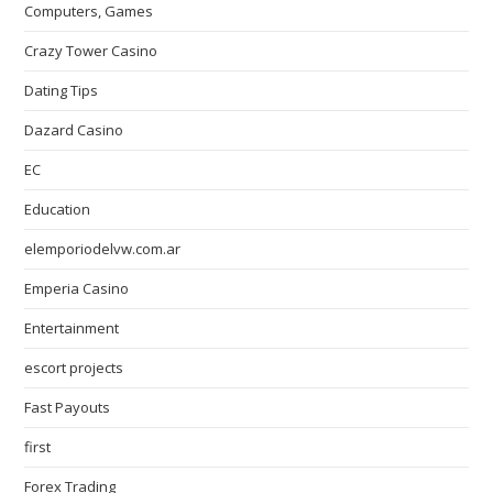
Computers, Games
Crazy Tower Сasino
Dating Tips
Dazard Casino
EC
Education
elemporiodelvw.com.ar
Emperia Casino
Entertainment
escort projects
Fast Payouts
first
Forex Trading