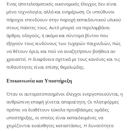
Ένας αποτελεσματικός οικονομικός έλεγχος δεν είναι
μόνο τεχνολογία, αλλά και ενημέρωση. Οι υπεύθυνοι
πάροχοι επενδύουν στην παροχή εκπαιδευτικού υλικού
στους παίκτες τους. Αυτό μπορεί να περιλαμβάνει
άρθρα, οδηγούς, ή ακόμα και σύντομα βίντεο που
εξηγούν τους κινδύνους των τυχερών παιχνιδιών, πώς
να θέτουν όρια, και πού να αναζητήσουν βοήθεια αν
χρειαστεί. Η διαφάνεια σχετικά με τους κανόνες και τις
πιθανότητες είναι επίσης θεμελιώδης.
Επικοινωνία και Υποστήριξη
Όταν οι αυτοματοποιημένοι έλεγχοι ενεργοποιούνται, η
ανθρώπινη επαφή γίνεται απαραίτητη. Οι πλατφόρμες
πρέπει να διαθέτουν εύκολα προσβάσιμες ομάδες
υποστήριξης, οι οποίες είναι εκπαιδευμένες να
χειρίζονται ευαίσθητες καταστάσεις. Η δυνατότητα