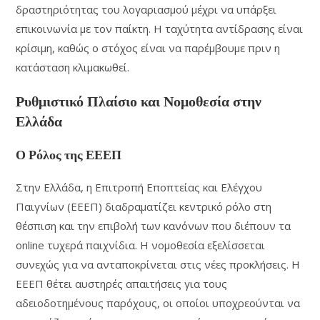
δραστηριότητας του λογαριασμού μέχρι να υπάρξει
επικοινωνία με τον παίκτη. Η ταχύτητα αντίδρασης είναι
κρίσιμη, καθώς ο στόχος είναι να παρέμβουμε πριν η
κατάσταση κλιμακωθεί.
Ρυθμιστικό Πλαίσιο και Νομοθεσία στην
Ελλάδα
Ο Ρόλος της ΕΕΕΠ
Στην Ελλάδα, η Επιτροπή Εποπτείας και Ελέγχου
Παιγνίων (ΕΕΕΠ) διαδραματίζει κεντρικό ρόλο στη
θέσπιση και την επιβολή των κανόνων που διέπουν τα
online τυχερά παιχνίδια. Η νομοθεσία εξελίσσεται
συνεχώς για να ανταποκρίνεται στις νέες προκλήσεις. Η
ΕΕΕΠ θέτει αυστηρές απαιτήσεις για τους
αδειοδοτημένους παρόχους, οι οποίοι υποχρεούνται να