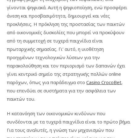
γίνονται ψηφιακά. Αυτή η ψηφιοποίηση, ενώ προσφέρει
άνεση και προσβασιμότητα, δημιουργεί και νέες
προκλήσεις. Η πρόκληση της προστασίας των παικτών
από οικονομικές δυσκολίες που μπορεί να προκύψουν
από τη συμμετοχή σε τυχερά παιχνίδια είναι
πρωταρχικής σημασίας. Γι’ αυτό, η υιοθέτηση
προηγμένων τεχνολογικών λύσεων για την
παρακολούθηση και τον περιορισμό των δαπανών έχει
γίνει κεντρικό σημείο της στρατηγικής πολλών online
παρόχων, όπως για παράδειγμα στο
Casino CrocoBet
,
που επενδύει σε συστήματα για την ασφάλεια των
παικτών του.
Η κατανόηση των οικονομικών κινδύνων που
συνδέονται με τα τυχερά παιχνίδια είναι το πρώτο βήμα.
Για τους αναλυτές, η γνώση των μηχανισμών που