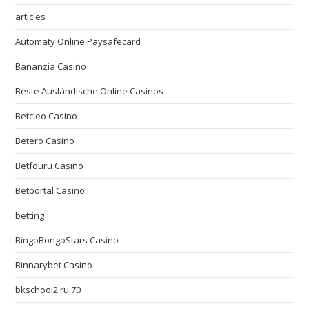
articles
Automaty Online Paysafecard
Bananzia Casino
Beste Ausländische Online Casinos
Betcleo Casino
Betero Casino
Betfouru Casino
Betportal Casino
betting
BingoBongoStars Casino
Binnarybet Casino
bkschool2.ru 70