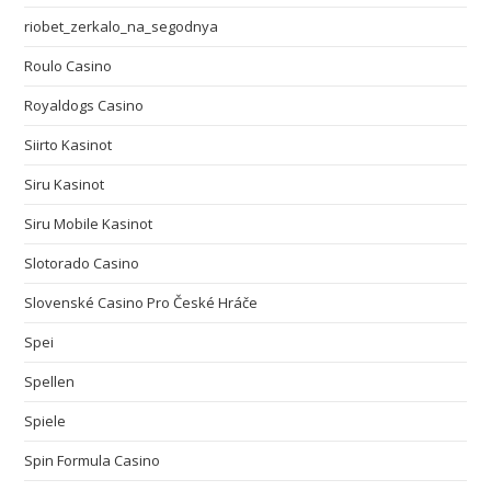
riobet_zerkalo_na_segodnya
Roulo Casino
Royaldogs Casino
Siirto Kasinot
Siru Kasinot
Siru Mobile Kasinot
Slotorado Casino
Slovenské Casino Pro České Hráče
Spei
Spellen
Spiele
Spin Formula Casino