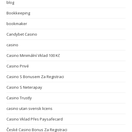
blog
Bookkeeping
bookmaker
Candybet Casino
casino
Casino Minimální Vklad 100 Kč
Casino Privé
Casino S Bonusem Za Registraci
Casino S Neterapay
Casino Trustly
casino utan svensk licens
Casino Vklad Přes Paysafecard
České Casino Bonus Za Registraci