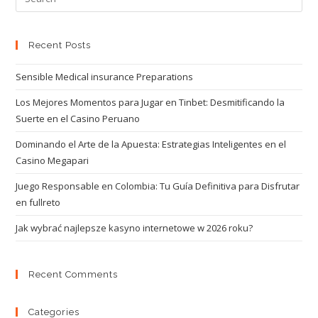
Recent Posts
Sensible Medical insurance Preparations
Los Mejores Momentos para Jugar en Tinbet: Desmitificando la
Suerte en el Casino Peruano
Dominando el Arte de la Apuesta: Estrategias Inteligentes en el
Casino Megapari
Juego Responsable en Colombia: Tu Guía Definitiva para Disfrutar
en fullreto
Jak wybrać najlepsze kasyno internetowe w 2026 roku?
Recent Comments
Categories