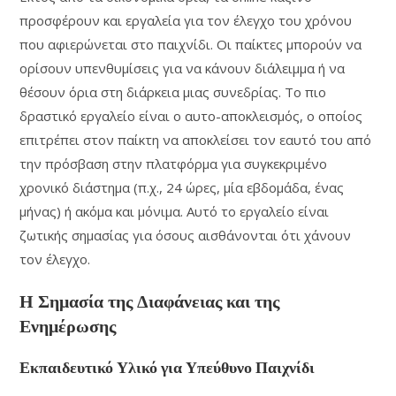
προσφέρουν και εργαλεία για τον έλεγχο του χρόνου
που αφιερώνεται στο παιχνίδι. Οι παίκτες μπορούν να
ορίσουν υπενθυμίσεις για να κάνουν διάλειμμα ή να
θέσουν όρια στη διάρκεια μιας συνεδρίας. Το πιο
δραστικό εργαλείο είναι ο αυτο-αποκλεισμός, ο οποίος
επιτρέπει στον παίκτη να αποκλείσει τον εαυτό του από
την πρόσβαση στην πλατφόρμα για συγκεκριμένο
χρονικό διάστημα (π.χ., 24 ώρες, μία εβδομάδα, ένας
μήνας) ή ακόμα και μόνιμα. Αυτό το εργαλείο είναι
ζωτικής σημασίας για όσους αισθάνονται ότι χάνουν
τον έλεγχο.
Η Σημασία της Διαφάνειας και της
Ενημέρωσης
Εκπαιδευτικό Υλικό για Υπεύθυνο Παιχνίδι