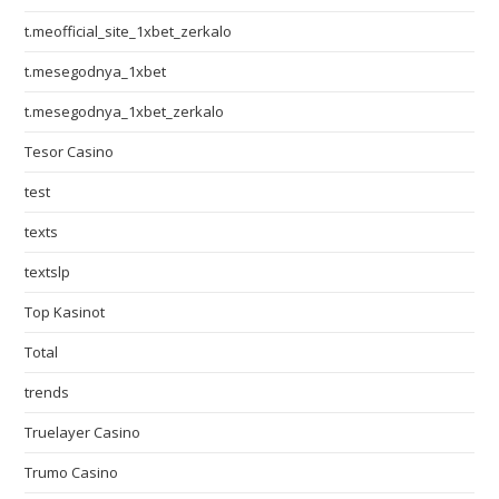
t.meofficial_site_1xbet_zerkalo
t.mesegodnya_1xbet
t.mesegodnya_1xbet_zerkalo
Tesor Casino
test
texts
textslp
Top Kasinot
Total
trends
Truelayer Casino
Trumo Casino