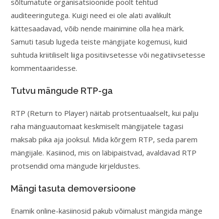
sõltumatute organisatsioonide poolt tehtud
auditeeringutega. Kuigi need ei ole alati avalikult
kättesaadavad, võib nende mainimine olla hea märk.
Samuti tasub lugeda teiste mängijate kogemusi, kuid
suhtuda kriitiliselt liiga positiivsetesse või negatiivsetesse
kommentaaridesse.
Tutvu mängude RTP-ga
RTP (Return to Player) näitab protsentuaalselt, kui palju
raha mänguautomaat keskmiselt mängijatele tagasi
maksab pika aja jooksul. Mida kõrgem RTP, seda parem
mängijale. Kasiinod, mis on läbipaistvad, avaldavad RTP
protsendid oma mängude kirjeldustes.
Mängi tasuta demoversioone
Enamik online-kasiinosid pakub võimalust mängida mänge