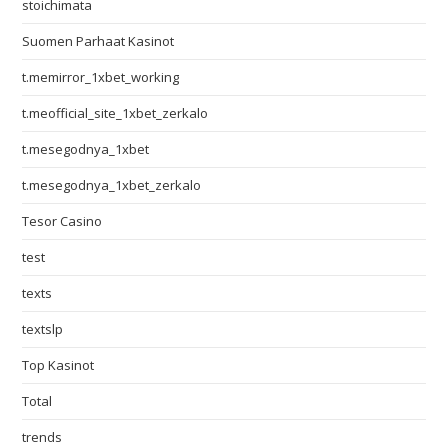
stoichimata
Suomen Parhaat Kasinot
t.memirror_1xbet_working
t.meofficial_site_1xbet_zerkalo
t.mesegodnya_1xbet
t.mesegodnya_1xbet_zerkalo
Tesor Casino
test
texts
textslp
Top Kasinot
Total
trends