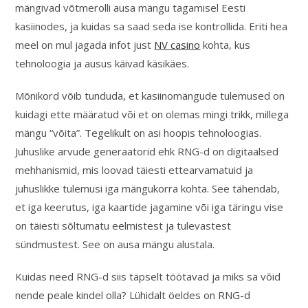
mängivad võtmerolli ausa mängu tagamisel Eesti
kasiinodes, ja kuidas sa saad seda ise kontrollida. Eriti hea
meel on mul jagada infot just
NV casino
kohta, kus
tehnoloogia ja ausus käivad käsikäes.
Mõnikord võib tunduda, et kasiinomängude tulemused on
kuidagi ette määratud või et on olemas mingi trikk, millega
mängu “võita”. Tegelikult on asi hoopis tehnoloogias.
Juhuslike arvude generaatorid ehk RNG-d on digitaalsed
mehhanismid, mis loovad täiesti ettearvamatuid ja
juhuslikke tulemusi iga mängukorra kohta. See tähendab,
et iga keerutus, iga kaartide jagamine või iga täringu vise
on täiesti sõltumatu eelmistest ja tulevastest
sündmustest. See on ausa mängu alustala.
Kuidas need RNG-d siis täpselt töötavad ja miks sa võid
nende peale kindel olla? Lühidalt öeldes on RNG-d