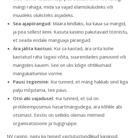
mängi rahaga, mida sa vajad elamiskuludeks või
muudeks olulisteks asjadeks.
Sea ajapiirangud:
Määra kindlaks, kui kaua sa mängid,
ja pea sellest kinni. Kasuta kasiino pakutavaid tööriistu,
et seada endale mänguaja piiranguid.
Ära jälita kaotusi:
Kui sa kaotad, ära ürita kohe
kaotatud raha tagasi võita, suurendades panuseid või
mängides kauem. See on üks kõige ohtlikumaid
mängukäitumise vorme.
Pausi tegemine:
Kui tunned, et mäng hakkab sind liiga
palju mõjutama, tee paus.
Otsi abi vajadusel:
Kui tunned, et sul on
probleempüsimus hasartmängudega, ära kõhkle abi
otsimast. Eestis on selleks olemas mitmeid
organisatsioone ja tugigruppe.
NV casino, nagu ka teised vastutustundlikud kasiinod,