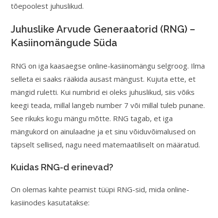
tõepoolest juhuslikud.
Juhuslike Arvude Generaatorid (RNG) –
Kasiinomängude Süda
RNG on iga kaasaegse online-kasiinomängu selgroog. Ilma
selleta ei saaks rääkida ausast mängust. Kujuta ette, et
mängid ruletti. Kui numbrid ei oleks juhuslikud, siis võiks
keegi teada, millal langeb number 7 või millal tuleb punane.
See rikuks kogu mängu mõtte. RNG tagab, et iga
mängukord on ainulaadne ja et sinu võiduvõimalused on
täpselt sellised, nagu need matemaatiliselt on määratud.
Kuidas RNG-d erinevad?
On olemas kahte peamist tüüpi RNG-sid, mida online-
kasiinodes kasutatakse: