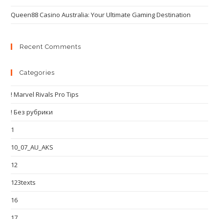
Queen88 Casino Australia: Your Ultimate Gaming Destination
Recent Comments
Categories
! Marvel Rivals Pro Tips
! Без рубрики
1
10_07_AU_AKS
12
123texts
16
17