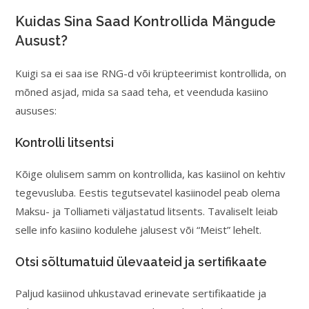
Kuidas Sina Saad Kontrollida Mängude
Ausust?
Kuigi sa ei saa ise RNG-d või krüpteerimist kontrollida, on
mõned asjad, mida sa saad teha, et veenduda kasiino
aususes:
Kontrolli litsentsi
Kõige olulisem samm on kontrollida, kas kasiinol on kehtiv
tegevusluba. Eestis tegutsevatel kasiinodel peab olema
Maksu- ja Tolliameti väljastatud litsents. Tavaliselt leiab
selle info kasiino kodulehe jalusest või “Meist” lehelt.
Otsi sõltumatuid ülevaateid ja sertifikaate
Paljud kasiinod uhkustavad erinevate sertifikaatide ja