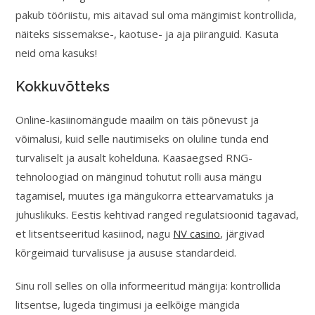
pakub tööriistu, mis aitavad sul oma mängimist kontrollida,
näiteks sissemakse-, kaotuse- ja aja piiranguid. Kasuta
neid oma kasuks!
Kokkuvõtteks
Online-kasiinomängude maailm on täis põnevust ja
võimalusi, kuid selle nautimiseks on oluline tunda end
turvaliselt ja ausalt kohelduna. Kaasaegsed RNG-
tehnoloogiad on mänginud tohutut rolli ausa mängu
tagamisel, muutes iga mängukorra ettearvamatuks ja
juhuslikuks. Eestis kehtivad ranged regulatsioonid tagavad,
et litsentseeritud kasiinod, nagu
NV casino
, järgivad
kõrgeimaid turvalisuse ja aususe standardeid.
Sinu roll selles on olla informeeritud mängija: kontrollida
litsentse, lugeda tingimusi ja eelkõige mängida