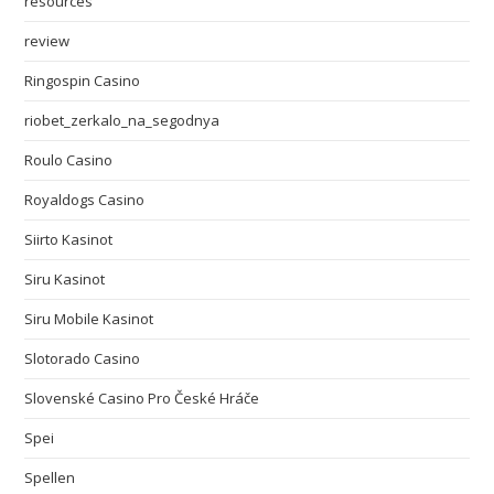
resources
review
Ringospin Casino
riobet_zerkalo_na_segodnya
Roulo Casino
Royaldogs Casino
Siirto Kasinot
Siru Kasinot
Siru Mobile Kasinot
Slotorado Casino
Slovenské Casino Pro České Hráče
Spei
Spellen