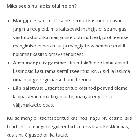
Miks see sinu jaoks oluline on?
Mängijate kaitse:
Litsentseeritud kasiinod peavad
järgima reegleid, mis kaitsevad mängijaid, sealhulgas
vastutustundliku mängimise põhimõtteid, probleemse
mängimise ennetamist ja mängijate vahendite eraldi
hoidmist kasiino omavahenditest.
Ausa mängu tagamine:
Litsentsinõuded kohustavad
kasiinosid kasutama sertifitseeritud RNG-sid ja laskma
oma mänge regulaarselt auditeerida.
Läbipaistvus:
Litsentseeritud kasiinod peavad olema
läbipaistvad oma tingimuste, mängureeglite ja
väljamaksete osas.
Kui sa mängid litsentseeritud kasiinos, nagu NV casino, siis
tead, et sa mängid reguleeritud ja turvalises keskkonnas,
kus sinu õigused on kaitstud.