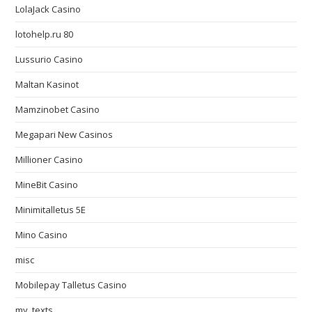
LolaJack Casino
lotohelp.ru 80
Lussurio Casino
Maltan Kasinot
Mamzinobet Casino
Megapari New Casinos
Millioner Casino
MineBit Casino
Minimitalletus 5E
Mino Casino
misc
Mobilepay Talletus Casino
my_texts