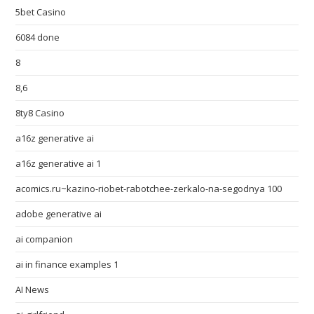
5bet Casino
6084 done
8
8,6
8ty8 Casino
a16z generative ai
a16z generative ai 1
acomics.ru~kazino-riobet-rabotchee-zerkalo-na-segodnya 100
adobe generative ai
ai companion
ai in finance examples 1
AI News