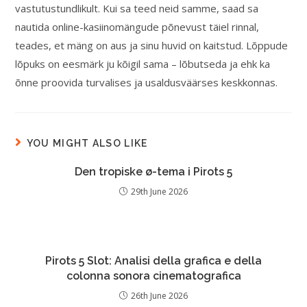
vastutustundlikult. Kui sa teed neid samme, saad sa
nautida online-kasiinomängude põnevust täiel rinnal,
teades, et mäng on aus ja sinu huvid on kaitstud. Lõppude
lõpuks on eesmärk ju kõigil sama – lõbutseda ja ehk ka
õnne proovida turvalises ja usaldusväärses keskkonnas.
YOU MIGHT ALSO LIKE
Den tropiske ø-tema i Pirots 5
29th June 2026
Pirots 5 Slot: Analisi della grafica e della
colonna sonora cinematografica
26th June 2026