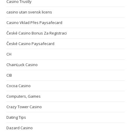
Casino Trustly
casino utan svensk licens
Casino Vklad Přes Paysafecard
České Casino Bonus Za Registraci
České Casino Paysafecard
CH
ChainLuck Casino
CIB
Cocoa Casino
Computers, Games
Crazy Tower Сasino
Dating Tips
Dazard Casino