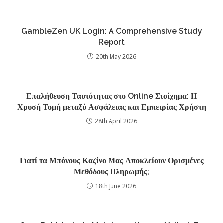
GambleZen UK Login: A Comprehensive Study
Report
20th May 2026
Επαλήθευση Ταυτότητας στο Online Στοίχημα: Η
Χρυσή Τομή μεταξύ Ασφάλειας και Εμπειρίας Χρήστη
28th April 2026
Γιατί τα Μπόνους Καζίνο Μας Αποκλείουν Ορισμένες
Μεθόδους Πληρωμής;
18th June 2026