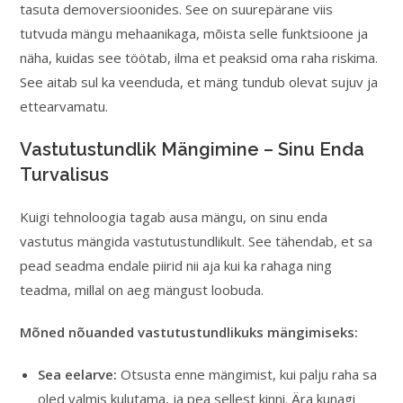
tasuta demoversioonides. See on suurepärane viis
tutvuda mängu mehaanikaga, mõista selle funktsioone ja
näha, kuidas see töötab, ilma et peaksid oma raha riskima.
See aitab sul ka veenduda, et mäng tundub olevat sujuv ja
ettearvamatu.
Vastutustundlik Mängimine – Sinu Enda
Turvalisus
Kuigi tehnoloogia tagab ausa mängu, on sinu enda
vastutus mängida vastutustundlikult. See tähendab, et sa
pead seadma endale piirid nii aja kui ka rahaga ning
teadma, millal on aeg mängust loobuda.
Mõned nõuanded vastutustundlikuks mängimiseks:
Sea eelarve:
Otsusta enne mängimist, kui palju raha sa
oled valmis kulutama, ja pea sellest kinni. Ära kunagi