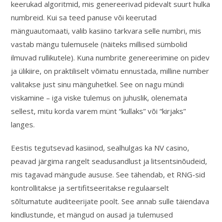
keerukad algoritmid, mis genereerivad pidevalt suurt hulka
numbreid. Kui sa teed panuse või keerutad
mänguautomaati, valib kasiino tarkvara selle numbri, mis
vastab mängu tulemusele (näiteks millised sümbolid
ilmuvad rullikutele). Kuna numbrite genereerimine on pidev
ja ülikiire, on praktiliselt võimatu ennustada, milline number
valitakse just sinu mänguhetkel. See on nagu mündi
viskamine – iga viske tulemus on juhuslik, olenemata
sellest, mitu korda varem münt “kullaks” või “kirjaks”
langes.
Eestis tegutsevad kasiinod, sealhulgas ka NV casino,
peavad järgima rangelt seadusandlust ja litsentsinõudeid,
mis tagavad mängude aususe. See tähendab, et RNG-sid
kontrollitakse ja sertifitseeritakse regulaarselt
sõltumatute auditeerijate poolt. See annab sulle täiendava
kindlustunde, et mängud on ausad ja tulemused