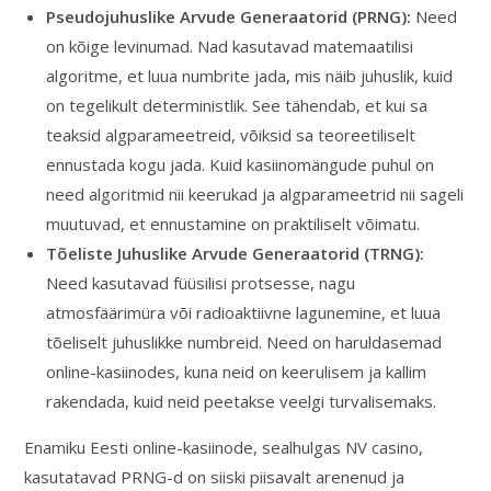
Pseudojuhuslike Arvude Generaatorid (PRNG):
Need
on kõige levinumad. Nad kasutavad matemaatilisi
algoritme, et luua numbrite jada, mis näib juhuslik, kuid
on tegelikult deterministlik. See tähendab, et kui sa
teaksid algparameetreid, võiksid sa teoreetiliselt
ennustada kogu jada. Kuid kasiinomängude puhul on
need algoritmid nii keerukad ja algparameetrid nii sageli
muutuvad, et ennustamine on praktiliselt võimatu.
Tõeliste Juhuslike Arvude Generaatorid (TRNG):
Need kasutavad füüsilisi protsesse, nagu
atmosfäärimüra või radioaktiivne lagunemine, et luua
tõeliselt juhuslikke numbreid. Need on haruldasemad
online-kasiinodes, kuna neid on keerulisem ja kallim
rakendada, kuid neid peetakse veelgi turvalisemaks.
Enamiku Eesti online-kasiinode, sealhulgas NV casino,
kasutatavad PRNG-d on siiski piisavalt arenenud ja