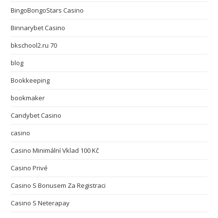
BingoBongoStars Casino
Binnarybet Casino
bkschool2.ru 70
blog
Bookkeeping
bookmaker
Candybet Casino
casino
Casino Minimální Vklad 100 Kč
Casino Privé
Casino S Bonusem Za Registraci
Casino S Neterapay