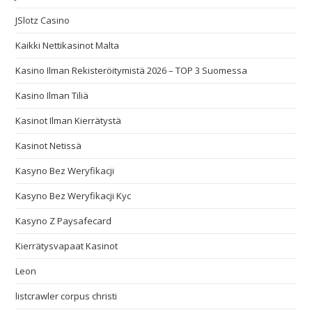
JSlotz Casino
Kaikki Nettikasinot Malta
Kasino Ilman Rekisteröitymistä 2026 – TOP 3 Suomessa
Kasino Ilman Tiliä
Kasinot Ilman Kierrätystä
Kasinot Netissä
Kasyno Bez Weryfikacji
Kasyno Bez Weryfikacji Kyc
Kasyno Z Paysafecard
Kierrätysvapaat Kasinot
Leon
listcrawler corpus christi