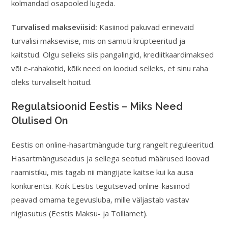
kolmandad osapooled lugeda.
Turvalised makseviisid:
Kasiinod pakuvad erinevaid
turvalisi makseviise, mis on samuti krüpteeritud ja
kaitstud. Olgu selleks siis pangalingid, krediitkaardimaksed
või e-rahakotid, kõik need on loodud selleks, et sinu raha
oleks turvaliselt hoitud.
Regulatsioonid Eestis – Miks Need
Olulised On
Eestis on online-hasartmängude turg rangelt reguleeritud.
Hasartmänguseadus ja sellega seotud määrused loovad
raamistiku, mis tagab nii mängijate kaitse kui ka ausa
konkurentsi. Kõik Eestis tegutsevad online-kasiinod
peavad omama tegevusluba, mille väljastab vastav
riigiasutus (Eestis Maksu- ja Tolliamet).