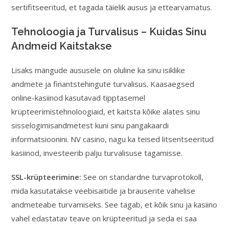
sertifitseeritud, et tagada täielik ausus ja ettearvamatus.
Tehnoloogia ja Turvalisus – Kuidas Sinu
Andmeid Kaitstakse
Lisaks mängude aususele on oluline ka sinu isiklike
andmete ja finantstehingute turvalisus. Kaasaegsed
online-kasiinod kasutavad tipptasemel
krüpteerimistehnoloogiaid, et kaitsta kõike alates sinu
sisselogimisandmetest kuni sinu pangakaardi
informatsioonini. NV casino, nagu ka teised litsentseeritud
kasiinod, investeerib palju turvalisuse tagamisse.
SSL-krüpteerimine:
See on standardne turvaprotokoll,
mida kasutatakse veebisaitide ja brauserite vahelise
andmeteabe turvamiseks. See tagab, et kõik sinu ja kasiino
vahel edastatav teave on krüpteeritud ja seda ei saa