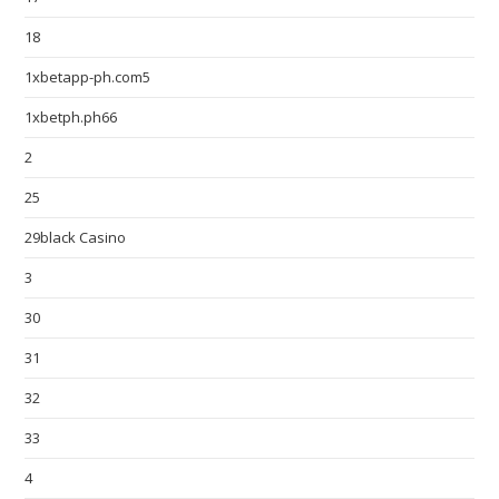
18
1xbetapp-ph.com5
1xbetph.ph66
2
25
29black Casino
3
30
31
32
33
4