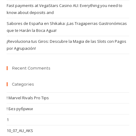
Fast payments at VegaStars Casino AU: Everything you need to
know about deposits and
Sabores de España en Shikaka: ¡Las Tragaperras Gastronómicas
que te Harán la Boca Agua!
¡Revoluciona tus Giros: Descubre la Magia de las Slots con Pagos
por Agrupación!
Recent Comments
Categories
! Marvel Rivals Pro Tips
! Без рубрики
1
10_07_AU_AKS