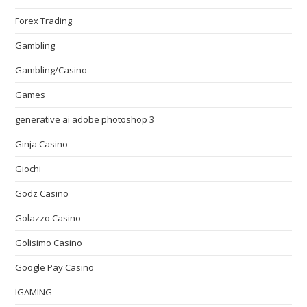
Forex Trading
Gambling
Gambling/Casino
Games
generative ai adobe photoshop 3
Ginja Casino
Giochi
Godz Casino
Golazzo Casino
Golisimo Casino
Google Pay Casino
IGAMING