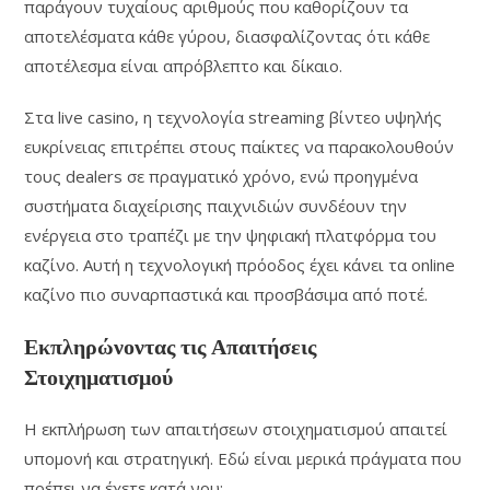
παράγουν τυχαίους αριθμούς που καθορίζουν τα
αποτελέσματα κάθε γύρου, διασφαλίζοντας ότι κάθε
αποτέλεσμα είναι απρόβλεπτο και δίκαιο.
Στα live casino, η τεχνολογία streaming βίντεο υψηλής
ευκρίνειας επιτρέπει στους παίκτες να παρακολουθούν
τους dealers σε πραγματικό χρόνο, ενώ προηγμένα
συστήματα διαχείρισης παιχνιδιών συνδέουν την
ενέργεια στο τραπέζι με την ψηφιακή πλατφόρμα του
καζίνο. Αυτή η τεχνολογική πρόοδος έχει κάνει τα online
καζίνο πιο συναρπαστικά και προσβάσιμα από ποτέ.
Εκπληρώνοντας τις Απαιτήσεις
Στοιχηματισμού
Η εκπλήρωση των απαιτήσεων στοιχηματισμού απαιτεί
υπομονή και στρατηγική. Εδώ είναι μερικά πράγματα που
πρέπει να έχετε κατά νου: