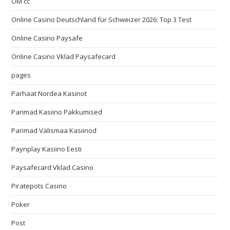
OM cc
Online Casino Deutschland für Schweizer 2026: Top 3 Test
Online Casino Paysafe
Online Casino Vklad Paysafecard
pages
Parhaat Nordea Kasinot
Parimad Kasiino Pakkumised
Parimad Välismaa Kasiinod
Paynplay Kasiino Eesti
Paysafecard Vklad Casino
Piratepots Casino
Poker
Post