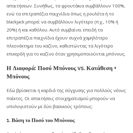
απαιτήσεων. Συνήθως, τα φρουτάκια συμβάλλουν 100%,
ενώ τα επιτραπέζια παιχνίδια όπως η ρουλέτα ή το
blackjack μπορεί να συμβάλλουν λιγότερο (π.χ., 10% ή
20%) ή και καθόλου. Αυτό συμβαίνει επειδή τα
επιτραπέζια παιχνίδια έχουν συχνά χαμηλότερο
πλεονέκτημα του καζίνο, καθιστώντας τα λιγότερο
επικερδή για το καζίνο όταν χρησιμοποιούνται μπόνους.
Η Διαφορά: Ποσό Μπόνους vs. Κατάθεση +
Μπόνους
Εδώ βρίσκεται η καρδιά της σύγχυσης για πολλούς νέους
παίκτες. Οι απαιτήσεις στοιχηματισμού μπορούν να
υπολογιστούν με δύο βασικούς τρόπους:
1. Βάση το Ποσό του Μπόνους