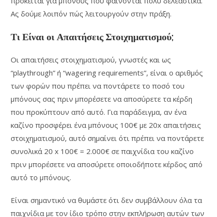
πρόκειται για μπόνους που φαίνονται πολύ δελεαστικά.
Ας δούμε λοιπόν πώς λειτουργούν στην πράξη.
Τι Είναι οι Απαιτήσεις Στοιχηματισμού;
Οι απαιτήσεις στοιχηματισμού, γνωστές και ως
“playthrough” ή “wagering requirements”, είναι ο αριθμός
των φορών που πρέπει να ποντάρετε το ποσό του
μπόνους σας πριν μπορέσετε να αποσύρετε τα κέρδη
που προκύπτουν από αυτό. Για παράδειγμα, αν ένα
καζίνο προσφέρει ένα μπόνους 100€ με 20x απαιτήσεις
στοιχηματισμού, αυτό σημαίνει ότι πρέπει να ποντάρετε
συνολικά 20 x 100€ = 2.000€ σε παιχνίδια του καζίνο
πριν μπορέσετε να αποσύρετε οποιοδήποτε κέρδος από
αυτό το μπόνους.
Είναι σημαντικό να θυμάστε ότι δεν συμβάλλουν όλα τα
παιχνίδια με τον ίδιο τρόπο στην εκπλήρωση αυτών των