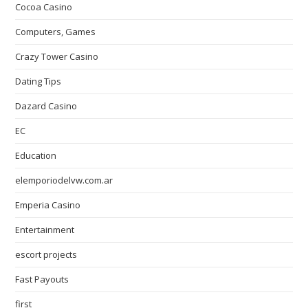
Cocoa Casino
Computers, Games
Crazy Tower Сasino
Dating Tips
Dazard Casino
EC
Education
elemporiodelvw.com.ar
Emperia Casino
Entertainment
escort projects
Fast Payouts
first