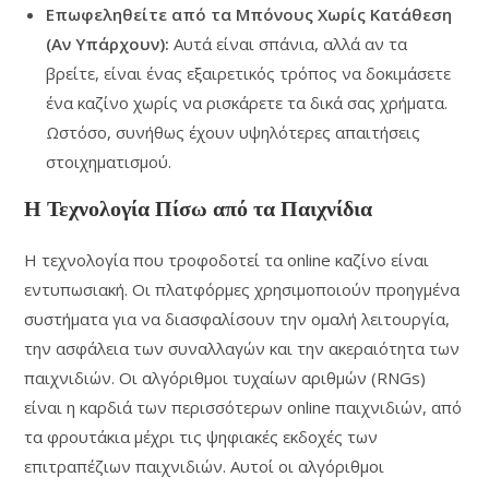
Επωφεληθείτε από τα Μπόνους Χωρίς Κατάθεση
(Αν Υπάρχουν):
Αυτά είναι σπάνια, αλλά αν τα
βρείτε, είναι ένας εξαιρετικός τρόπος να δοκιμάσετε
ένα καζίνο χωρίς να ρισκάρετε τα δικά σας χρήματα.
Ωστόσο, συνήθως έχουν υψηλότερες απαιτήσεις
στοιχηματισμού.
Η Τεχνολογία Πίσω από τα Παιχνίδια
Η τεχνολογία που τροφοδοτεί τα online καζίνο είναι
εντυπωσιακή. Οι πλατφόρμες χρησιμοποιούν προηγμένα
συστήματα για να διασφαλίσουν την ομαλή λειτουργία,
την ασφάλεια των συναλλαγών και την ακεραιότητα των
παιχνιδιών. Οι αλγόριθμοι τυχαίων αριθμών (RNGs)
είναι η καρδιά των περισσότερων online παιχνιδιών, από
τα φρουτάκια μέχρι τις ψηφιακές εκδοχές των
επιτραπέζιων παιχνιδιών. Αυτοί οι αλγόριθμοι