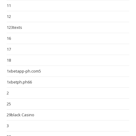
11
12
123texts
16
17
18
1xbetapp-ph.com5
1xbetph.ph66
2
25
29black Casino
3