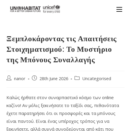
Ξεμπλοκάροντας τις Απαιτήσεις
Στοιχηματισμού: Το Μυστήριο
της Μπόνους Συναλλαγής
nanor
28th June 2026
Uncategorised
Καλώς ήρθατε στον συναρπαστικό κόσμο των online
καζίνο! Αν μόλις ξεκινήσατε το ταξίδι σας, πιθανότατα
έχετε παρατηρήσει ότι οι προσφορές και τα μπόνους
είναι παντού. Είναι ένας υπέροχος τρόπος για να
ξεκινήσετε, αλλά συχνά συνοδεύονται από κάτι που