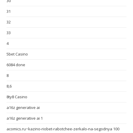
30
31
32
33
4
5bet Casino
6084 done
8
8,6
8ty8 Casino
a16z generative ai
a16z generative ai 1
acomics.ru~kazino-riobet-rabotchee-zerkalo-na-segodnya 100