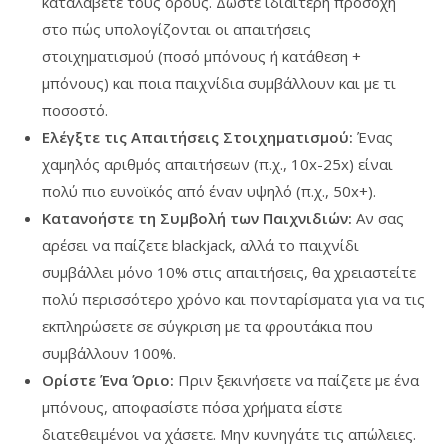
καταλάβετε τους όρους. Δώστε ιδιαίτερη προσοχή
στο πώς υπολογίζονται οι απαιτήσεις
στοιχηματισμού (ποσό μπόνους ή κατάθεση +
μπόνους) και ποια παιχνίδια συμβάλλουν και με τι
ποσοστό.
Ελέγξτε τις Απαιτήσεις Στοιχηματισμού:
Ένας
χαμηλός αριθμός απαιτήσεων (π.χ., 10x-25x) είναι
πολύ πιο ευνοϊκός από έναν υψηλό (π.χ., 50x+).
Κατανοήστε τη Συμβολή των Παιχνιδιών:
Αν σας
αρέσει να παίζετε blackjack, αλλά το παιχνίδι
συμβάλλει μόνο 10% στις απαιτήσεις, θα χρειαστείτε
πολύ περισσότερο χρόνο και πονταρίσματα για να τις
εκπληρώσετε σε σύγκριση με τα φρουτάκια που
συμβάλλουν 100%.
Ορίστε Ένα Όριο:
Πριν ξεκινήσετε να παίζετε με ένα
μπόνους, αποφασίστε πόσα χρήματα είστε
διατεθειμένοι να χάσετε. Μην κυνηγάτε τις απώλειες.