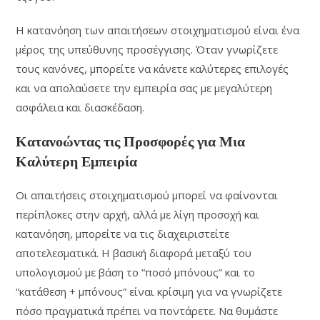
Η κατανόηση των απαιτήσεων στοιχηματισμού είναι ένα
μέρος της υπεύθυνης προσέγγισης. Όταν γνωρίζετε
τους κανόνες, μπορείτε να κάνετε καλύτερες επιλογές
και να απολαύσετε την εμπειρία σας με μεγαλύτερη
ασφάλεια και διασκέδαση.
Κατανοώντας τις Προσφορές για Μια
Καλύτερη Εμπειρία
Οι απαιτήσεις στοιχηματισμού μπορεί να φαίνονται
περίπλοκες στην αρχή, αλλά με λίγη προσοχή και
κατανόηση, μπορείτε να τις διαχειριστείτε
αποτελεσματικά. Η βασική διαφορά μεταξύ του
υπολογισμού με βάση το “ποσό μπόνους” και το
“κατάθεση + μπόνους” είναι κρίσιμη για να γνωρίζετε
πόσο πραγματικά πρέπει να ποντάρετε. Να θυμάστε