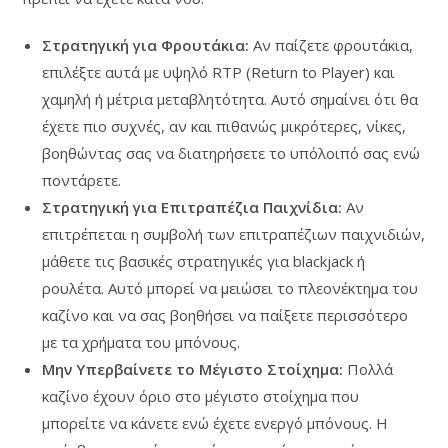
Στρατηγική για Φρουτάκια:
Αν παίζετε φρουτάκια,
επιλέξτε αυτά με υψηλό RTP (Return to Player) και
χαμηλή ή μέτρια μεταβλητότητα. Αυτό σημαίνει ότι θα
έχετε πιο συχνές, αν και πιθανώς μικρότερες, νίκες,
βοηθώντας σας να διατηρήσετε το υπόλοιπό σας ενώ
ποντάρετε.
Στρατηγική για Επιτραπέζια Παιχνίδια:
Αν
επιτρέπεται η συμβολή των επιτραπέζιων παιχνιδιών,
μάθετε τις βασικές στρατηγικές για blackjack ή
ρουλέτα. Αυτό μπορεί να μειώσει το πλεονέκτημα του
καζίνο και να σας βοηθήσει να παίξετε περισσότερο
με τα χρήματα του μπόνους.
Μην Υπερβαίνετε το Μέγιστο Στοίχημα:
Πολλά
καζίνο έχουν όριο στο μέγιστο στοίχημα που
μπορείτε να κάνετε ενώ έχετε ενεργό μπόνους. Η