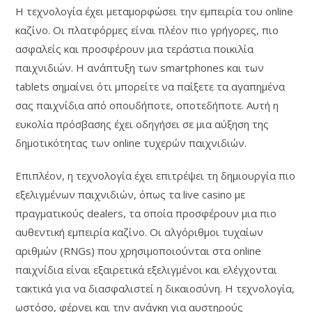
Η τεχνολογία έχει μεταμορφώσει την εμπειρία του online
καζίνο. Οι πλατφόρμες είναι πλέον πιο γρήγορες, πιο
ασφαλείς και προσφέρουν μια τεράστια ποικιλία
παιχνιδιών. Η ανάπτυξη των smartphones και των
tablets σημαίνει ότι μπορείτε να παίξετε τα αγαπημένα
σας παιχνίδια από οπουδήποτε, οποτεδήποτε. Αυτή η
ευκολία πρόσβασης έχει οδηγήσει σε μια αύξηση της
δημοτικότητας των online τυχερών παιχνιδιών.
Επιπλέον, η τεχνολογία έχει επιτρέψει τη δημιουργία πιο
εξελιγμένων παιχνιδιών, όπως τα live casino με
πραγματικούς dealers, τα οποία προσφέρουν μια πιο
αυθεντική εμπειρία καζίνο. Οι αλγόριθμοι τυχαίων
αριθμών (RNGs) που χρησιμοποιούνται στα online
παιχνίδια είναι εξαιρετικά εξελιγμένοι και ελέγχονται
τακτικά για να διασφαλιστεί η δικαιοσύνη. Η τεχνολογία,
ωστόσο, φέρνει και την ανάγκη για αυστηρούς