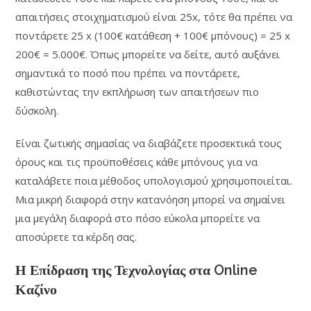
απαιτήσεις στοιχηματισμού είναι 25x, τότε θα πρέπει να
ποντάρετε 25 x (100€ κατάθεση + 100€ μπόνους) = 25 x
200€ = 5.000€. Όπως μπορείτε να δείτε, αυτό αυξάνει
σημαντικά το ποσό που πρέπει να ποντάρετε,
καθιστώντας την εκπλήρωση των απαιτήσεων πιο
δύσκολη.
Είναι ζωτικής σημασίας να διαβάζετε προσεκτικά τους
όρους και τις προϋποθέσεις κάθε μπόνους για να
καταλάβετε ποια μέθοδος υπολογισμού χρησιμοποιείται.
Μια μικρή διαφορά στην κατανόηση μπορεί να σημαίνει
μια μεγάλη διαφορά στο πόσο εύκολα μπορείτε να
αποσύρετε τα κέρδη σας.
Η Επίδραση της Τεχνολογίας στα Online
Καζίνο