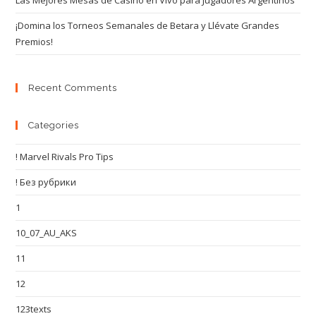
Las Mejores Mesas de Casino en Vivo para Jugadores Argentinos
¡Domina los Torneos Semanales de Betara y Llévate Grandes
Premios!
Recent Comments
Categories
! Marvel Rivals Pro Tips
! Без рубрики
1
10_07_AU_AKS
11
12
123texts