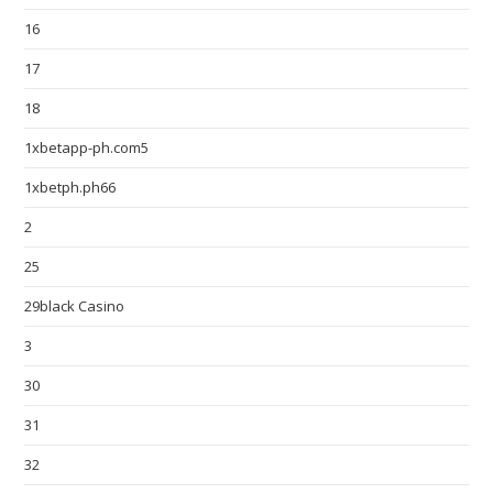
16
17
18
1xbetapp-ph.com5
1xbetph.ph66
2
25
29black Casino
3
30
31
32