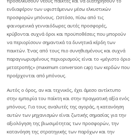
προσελκύσουν νέους παίκτες και να διατηρήσουν το
ενδιαφέρον των υφιστάμενων μέσω ελκυστικών
προσφορών μπόνους. Ωστόσο, πίσω από τις
φαινομενικά γενναιόδωρες αυτές προσφορές,
κρύβονται συχνά όροι και προϋποθέσεις που μπορούν
να περιορίσουν σημαντικά τα δυνητικά κέρδη των
παικτών. Ένας από τους πιο συνηθισμένους και συχνά
παραγνωρισμένους περιορισμούς είναι το «μέγιστο όριο
μετατροπής» (maximum conversion cap) των κερδών που
προέρχονται από μπόνους.
Αυτός ο όρος, αν και τεχνικός, έχει άμεσο αντίκτυπο
στην εμπειρία του παίκτη και στην πραγματική αξία ενός
μπόνους. Για τους αναλυτές της αγοράς, η κατανόηση
αυτών των μηχανισμών είναι ζωτικής σημασίας για την
αξιολόγηση της βιωσιμότητας των προσφορών, την
κατανόηση της στρατηγικής των παρόχων και την