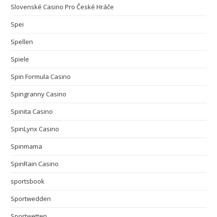
Slovenské Casino Pro České Hráče
Spei
Spellen
Spiele
Spin Formula Casino
Spingranny Casino
Spinita Casino
SpinLynx Casino
Spinmama
SpinRain Casino
sportsbook
Sportwedden
Sportwetten