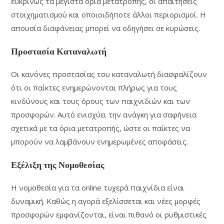
ευκρινώς τα μέγιστα όρια μετατροπής, οι απαιτήσεις
στοιχηματισμού και οποιοιδήποτε άλλοι περιορισμοί. Η
απουσία διαφάνειας μπορεί να οδηγήσει σε κυρώσεις.
Προστασία Καταναλωτή
Οι κανόνες προστασίας του καταναλωτή διασφαλίζουν
ότι οι παίκτες ενημερώνονται πλήρως για τους
κινδύνους και τους όρους των παιχνιδιών και των
προσφορών. Αυτό ενισχύει την ανάγκη για σαφήνεια
σχετικά με τα όρια μετατροπής, ώστε οι παίκτες να
μπορούν να λαμβάνουν ενημερωμένες αποφάσεις.
Εξέλιξη της Νομοθεσίας
Η νομοθεσία για τα online τυχερά παιχνίδια είναι
δυναμική. Καθώς η αγορά εξελίσσεται και νέες μορφές
προσφορών εμφανίζονται, είναι πιθανό οι ρυθμιστικές