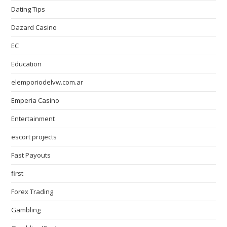
Dating Tips
Dazard Casino
EC
Education
elemporiodelvw.com.ar
Emperia Casino
Entertainment
escort projects
Fast Payouts
first
Forex Trading
Gambling