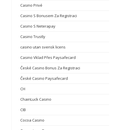
Casino Privé
Casino S Bonusem Za Registraci
Casino S Neterapay
Casino Trustly
casino utan svensk licens
Casino Vklad Přes Paysafecard
České Casino Bonus Za Registraci
České Casino Paysafecard
CH
ChainLuck Casino
CIB
Cocoa Casino