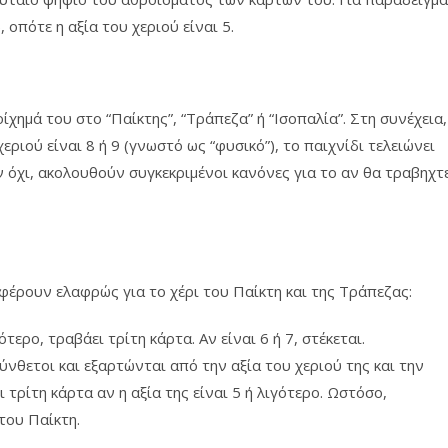
, οπότε η αξία του χεριού είναι 5.
ίχημά του στο “Παίκτης”, “Τράπεζα” ή “Ισοπαλία”. Στη συνέχεια,
χεριού είναι 8 ή 9 (γνωστό ως “φυσικό”), το παιχνίδι τελειώνει
Αν όχι, ακολουθούν συγκεκριμένοι κανόνες για το αν θα τραβηχτ
ιαφέρουν ελαφρώς για το χέρι του Παίκτη και της Τράπεζας:
ότερο, τραβάει τρίτη κάρτα. Αν είναι 6 ή 7, στέκεται.
ύνθετοι και εξαρτώνται από την αξία του χεριού της και την
 τρίτη κάρτα αν η αξία της είναι 5 ή λιγότερο. Ωστόσο,
του Παίκτη.