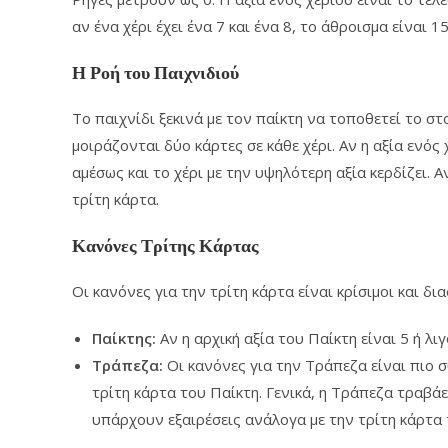
αν ένα χέρι έχει ένα 7 και ένα 8, το άθροισμα είναι 15
Η Ροή του Παιχνιδιού
Το παιχνίδι ξεκινά με τον παίκτη να τοποθετεί το στο
μοιράζονται δύο κάρτες σε κάθε χέρι. Αν η αξία ενός 
αμέσως και το χέρι με την υψηλότερη αξία κερδίζει. 
τρίτη κάρτα.
Κανόνες Τρίτης Κάρτας
Οι κανόνες για την τρίτη κάρτα είναι κρίσιμοι και δ
Παίκτης:
Αν η αρχική αξία του Παίκτη είναι 5 ή λιγ
Τράπεζα:
Οι κανόνες για την Τράπεζα είναι πιο σ
τρίτη κάρτα του Παίκτη. Γενικά, η Τράπεζα τραβάει
υπάρχουν εξαιρέσεις ανάλογα με την τρίτη κάρτα 