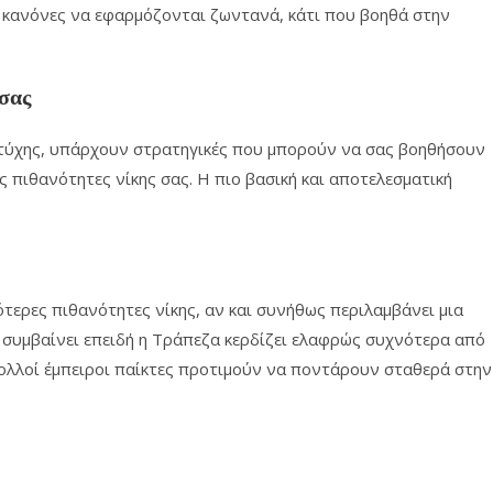
ς κανόνες να εφαρμόζονται ζωντανά, κάτι που βοηθά στην
 σας
ι τύχης, υπάρχουν στρατηγικές που μπορούν να σας βοηθήσουν
ις πιθανότητες νίκης σας. Η πιο βασική και αποτελεσματική
ότερες πιθανότητες νίκης, αν και συνήθως περιλαμβάνει μια
 συμβαίνει επειδή η Τράπεζα κερδίζει ελαφρώς συχνότερα από
Πολλοί έμπειροι παίκτες προτιμούν να ποντάρουν σταθερά στην