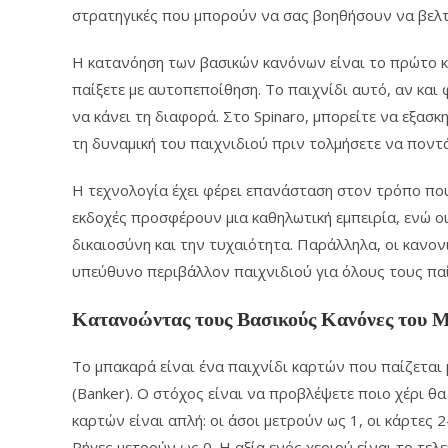
στρατηγικές που μπορούν να σας βοηθήσουν να βελτι
Η κατανόηση των βασικών κανόνων είναι το πρώτο κ
παίξετε με αυτοπεποίθηση. Το παιχνίδι αυτό, αν και
να κάνει τη διαφορά. Στο Spinaro, μπορείτε να εξα
τη δυναμική του παιχνιδιού πριν τολμήσετε να ποντ
Η τεχνολογία έχει φέρει επανάσταση στον τρόπο που π
εκδοχές προσφέρουν μια καθηλωτική εμπειρία, ενώ οι
δικαιοσύνη και την τυχαιότητα. Παράλληλα, οι κανο
υπεύθυνο περιβάλλον παιχνιδιού για όλους τους παί
Κατανοώντας τους Βασικούς Κανόνες του 
Το μπακαρά είναι ένα παιχνίδι καρτών που παίζεται μ
(Banker). Ο στόχος είναι να προβλέψετε ποιο χέρι θα
καρτών είναι απλή: οι άσοι μετρούν ως 1, οι κάρτες 2
Ρήγες μετρούν ως 0. Η αξία ενός χεριού είναι το τε