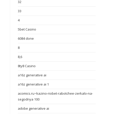
32
33
4
5bet Casino
6084 done
8
8,6
8ty8 Casino
a16z generative ai
a16z generative ai 1
acomics.ru~kazino-riobet-rabotchee-zerkalo-na-
segodnya 100
adobe generative ai