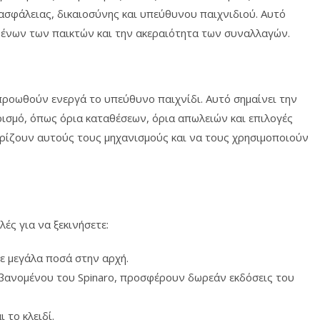
σφάλειας, δικαιοσύνης και υπεύθυνου παιχνιδιού. Αυτό
ένων των παικτών και την ακεραιότητα των συναλλαγών.
προωθούν ενεργά το υπεύθυνο παιχνίδι. Αυτό σημαίνει την
ισμό, όπως όρια καταθέσεων, όρια απωλειών και επιλογές
ωρίζουν αυτούς τους μηχανισμούς και να τους χρησιμοποιούν
λές για να ξεκινήσετε:
ε μεγάλα ποσά στην αρχή.
ανομένου του Spinaro, προσφέρουν δωρεάν εκδόσεις του
 το κλειδί.