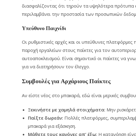
διασφαλίζοντας ότι τηρούν τα υψηλότερα πρότυπα α
περιλαμβάνει την προστασία των προσωπικών δεδομ
Υπεύθυνο Παιχνίδι
Οι ρυθμιστικές αρχές και οι υπεύθυνες πλατφόρμες 
παροχή εργαλείων στους παίκτες για τον αυτοπεριορ
αυτοαποκλεισμού. Είναι σημαντικό οι παίκτες να γν
για να διατηρήσουν τον έλεγχο.
Συμβουλές για Αρχάριους Παίκτες
Αν είστε νέος στο μπακαρά, εδώ είναι μερικές συμβου
Ξεκινήστε με χαμηλά στοιχήματα:
Μην ρισκάρετ
Παίξτε δωρεάν:
Πολλές πλατφόρμες, συμπεριλαμβ
μπακαρά για εξάσκηση.
Μάθετε τους κανόνες απ’ έξω:
Η κατανόηση είναι