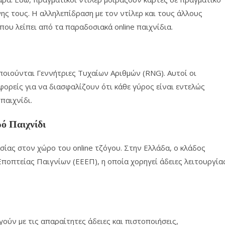
ης τους. Η αλληλεπίδραση με τον ντίλερ και τους άλλους
που λείπει από τα παραδοσιακά online παιχνίδια.
μοποιούνται Γεννήτριες Τυχαίων Αριθμών (RNG). Αυτοί οι
φορείς για να διασφαλίζουν ότι κάθε γύρος είναι εντελώς
παιχνίδι.
ό Παιχνίδι
σίας στον χώρο του online τζόγου. Στην Ελλάδα, ο κλάδος
Εποπτείας Παιγνίων (ΕΕΕΠ), η οποία χορηγεί άδειες λειτουργία
γούν με τις απαραίτητες άδειες και πιστοποιήσεις,