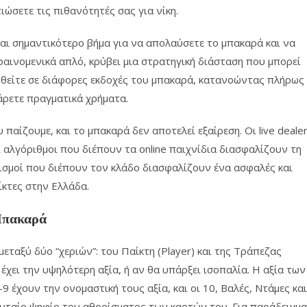
ώσετε τις πιθανότητές σας για νίκη.
αι σημαντικότερο βήμα για να απολαύσετε το μπακαρά και να
 φαινομενικά απλό, κρύβει μια στρατηγική διάσταση που μπορεί
σκηθείτε σε διάφορες εκδοχές του μπακαρά, κατανοώντας πλήρως
άρετε πραγματικά χρήματα.
αίζουμε, και το μπακαρά δεν αποτελεί εξαίρεση. Οι live deale
 αλγόριθμοι που διέπουν τα online παιχνίδια διασφαλίζουν τη
νισμοί που διέπουν τον κλάδο διασφαλίζουν ένα ασφαλές και
κτες στην Ελλάδα.
Μπακαρά
εταξύ δύο “χεριών”: του Παίκτη (Player) και της Τράπεζας
 έχει την υψηλότερη αξία, ή αν θα υπάρξει ισοπαλία. Η αξία των
-9 έχουν την ονομαστική τους αξία, και οι 10, Βαλές, Ντάμες και
λευταίο ψηφίο του αθροίσματος των καρτών του. Για παράδειγμα