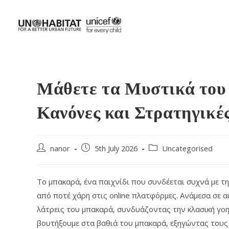
Μάθετε τα Μυστικά του
Κανόνες και Στρατηγικές
nanor
5th July 2026
Uncategorised
Το μπακαρά, ένα παιχνίδι που συνδέεται συχνά με τη
από ποτέ χάρη στις online πλατφόρμες. Ανάμεσα σε α
λάτρεις του μπακαρά, συνδυάζοντας την κλασική γοη
βουτήξουμε στα βαθιά του μπακαρά, εξηγώντας τους 