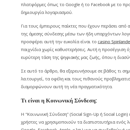
πλατφόρμες όπως το Google ή το Facebook με το προ
δημιουργία λογαριασμού.
Για τους έμπειρους παίκτες που έχουν περάσει από 
της άμεσης σύνδεσης μέσω των ήδη υπαρχόντων λογα
προσφέρει αυτή την ευκολία είναι το
casino Spinland
παιχνίδια χωρίς καθυστερήσεις. Αυτή η προσέγγιση ό
ευρύτερη τάση της ψηφιακής μας ζωής, όπου η διασύ
Σε αυτό το άρθρο, θα εξερευνήσουμε σε βάθος τι σημα
λειτουργεί, τα οφέλη και τους πιθανούς προβληματισ
διαμορφώνουν αυτή τη νέα πραγματικότητα.
Τι είναι η Κοινωνική Σύνδεση;
Η “Κοινωνική Σύνδεση” (Social Sign-Up ή Social Logi
χρήστες να χρησιμοποιούν τα διαπιστευτήρια ενός 
Google, Facebook, Apple, κ.λπ.) για να συνδεθούν ή 