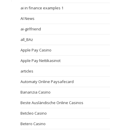
ai in finance examples 1
AI News
ai-girlfriend
all_BAz
Apple Pay Casino
Apple Pay Nettikasinot
articles
Automaty Online Paysafecard
Bananzia Casino
Beste Ausländische Online Casinos
Betcleo Casino
Betero Casino