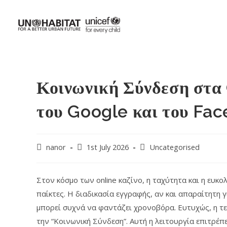
Κοινωνική Σύνδεση στα 
του Google και του Fa
nanor
1st July 2026
Uncategorised
Στον κόσμο των online καζίνο, η ταχύτητα και η ευκο
παίκτες. Η διαδικασία εγγραφής, αν και απαραίτητη 
μπορεί συχνά να φαντάζει χρονοβόρα. Ευτυχώς, η τεχ
την “Κοινωνική Σύνδεση”. Αυτή η λειτουργία επιτρέ