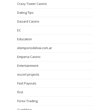
Crazy Tower Сasino
Dating Tips
Dazard Casino
EC
Education
elemporiodelvw.com.ar
Emperia Casino
Entertainment
escort projects
Fast Payouts
first
Forex Trading
Gambling