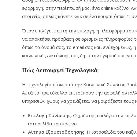
εφαρμογή, στην περίπτωσή μας, ένα online καζίνο. 
στοιχεία, απλώς κάνετε κλικ σε ένα κουμπί όπως “Σύν
Όταν επιλέγετε αυτή την επιλογή, η πλατφόρμα του 
να αποκτήσει πρόσβαση σε ορισμένες πληροφορίες το
όπως το όνομά σας, το email σας και, ενδεχομένως, η
κοινωνικής δικτύωσης σας ζητά την έγκρισή σας για
Πώς Λειτουργεί Τεχνολογικά;
Η τεχνολογία πίσω από την Κοινωνική Σύνδεση βασίζ
Αυτά τα πρωτόκολλα επιτρέπουν την ασφαλή ανταλ
υπηρεσιών χωρίς να χρειάζεται να μοιράζεστε τους 
Επιλογή Σύνδεσης:
Ο χρήστης επιλέγει την επιλο
ιστοσελίδα του καζίνο.
Αίτημα Εξουσιοδότησης:
Η ιστοσελίδα του καζίν