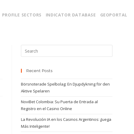
PROFILE SECTORS
INDICATOR DATABASE
GEOPORTAL
Recent Posts
Börsnoterade Spelbolag: En Djupdykning för den
Aktive Spelaren
NoviBet Colombia: Su Puerta de Entrada al
Registro en el Casino Online
La Revolución IA en los Casinos Argentinos: ¡Juega
Más Inteligente!