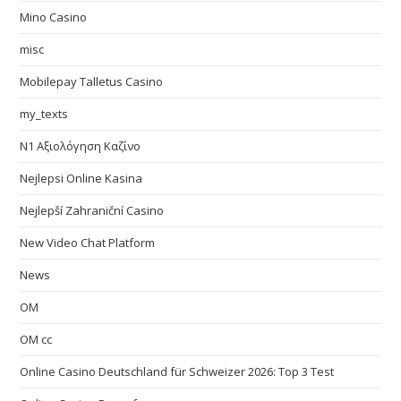
Mino Casino
misc
Mobilepay Talletus Casino
my_texts
N1 Αξιολόγηση Καζίνο
Nejlepsi Online Kasina
Nejlepší Zahraniční Casino
New Video Chat Platform
News
OM
OM cc
Online Casino Deutschland für Schweizer 2026: Top 3 Test