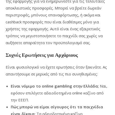
της εφαρμογής για να ενημερώνεστε για τις τελευταίες
αποκλειστικές προσφορές. Μπορεί να βρείτε δωρεάν
περιστροφές, μπόνους επαναφόρτωσης, ή ακόμα και
cashback προσφορές που είναι διαθέσιμες μόνο για
χρήστες της εφαρμογής. Αυτό είναι ένας εξαιρετικός
τρόπος να μεγιστοποιήσετε το παιχνίδι σας χωρίς να
αυξήσετε απαραίτητα τον προϋπολογισμό σας.
Συχνές Ερωτήσεις για Αρχάριους
Είναι φυσιολογικό να έχετε ερωτήσεις όταν ξεκινάτε. Ας
απαντήσουμε σε μερικές από τις πιο συνηθισμένες:
Είναι νόμιμο το online gambling στην Ελλάδα;
Ναι,
εφόσον επιλέγετε αδειοδοτημένα online καζίνο από
την ΕΕΕΠ.
Πώς μπορώ να είμαι σίγουρος ότι τα παιχνίδια
είναι δίκαια;
Τα αδειοδοτημένα καζίνο