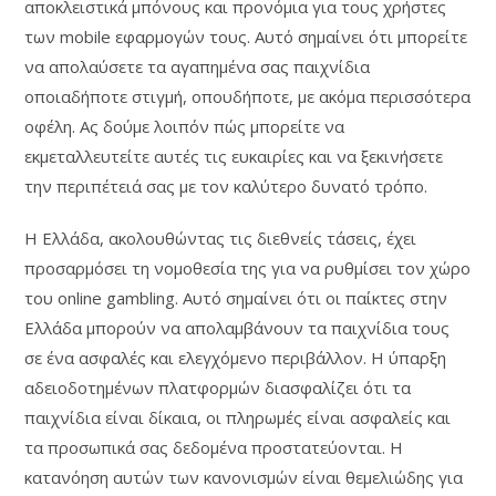
αποκλειστικά μπόνους και προνόμια για τους χρήστες
των mobile εφαρμογών τους. Αυτό σημαίνει ότι μπορείτε
να απολαύσετε τα αγαπημένα σας παιχνίδια
οποιαδήποτε στιγμή, οπουδήποτε, με ακόμα περισσότερα
οφέλη. Ας δούμε λοιπόν πώς μπορείτε να
εκμεταλλευτείτε αυτές τις ευκαιρίες και να ξεκινήσετε
την περιπέτειά σας με τον καλύτερο δυνατό τρόπο.
Η Ελλάδα, ακολουθώντας τις διεθνείς τάσεις, έχει
προσαρμόσει τη νομοθεσία της για να ρυθμίσει τον χώρο
του online gambling. Αυτό σημαίνει ότι οι παίκτες στην
Ελλάδα μπορούν να απολαμβάνουν τα παιχνίδια τους
σε ένα ασφαλές και ελεγχόμενο περιβάλλον. Η ύπαρξη
αδειοδοτημένων πλατφορμών διασφαλίζει ότι τα
παιχνίδια είναι δίκαια, οι πληρωμές είναι ασφαλείς και
τα προσωπικά σας δεδομένα προστατεύονται. Η
κατανόηση αυτών των κανονισμών είναι θεμελιώδης για