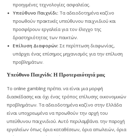
προηγμένες τεχνολογίες ασφαλείας.
Υπεύθυνο Παιχνίδι:
Τα αδειοδοτημένα καζίνο
προωθούν πρακτικές υπεύθυνου παιχνιδιού και
προσφέρουν εργαλεία για τον έλεγχο της
δραστηριότητας των παικτών.
Επίλυση Διαφορών:
Σε περίπτωση διαφωνίας,
υπάρχει ένας επίσημος μηχανισμός για την επίλυση
προβλημάτων.
Υπεύθυνο Παιχνίδι: Η Προτεραιότητά μας
Το online gambling πρέπει να είναι μια μορφή
διασκέδασης και όχι ένας τρόπος επίλυσης οικονομικών
προβλημάτων. Τα αδειοδοτημένα καζίνο στην Ελλάδα
είναι υποχρεωμένα να προωθούν την αρχή του
υπεύθυνου παιχνιδιού. Αυτό περιλαμβάνει την παροχή
εργαλείων όπως όρια καταθέσεων, όρια απωλειών, όρια