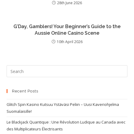
28th June 2026
G’Day, Gamblers! Your Beginner’s Guide to the
Aussie Online Casino Scene
10th April 2026
Recent Posts
Glitch Spin Kasino Kutsuu Ystäväsi Peliin – Uusi Kaveriohjelma
Suomalaisille!
Le Blackjack Quantique : Une Révolution Ludique au Canada avec
des Multiplicateurs Électrisants