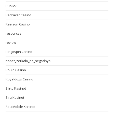
Publick
Redracer Casino
Reelson Casino
resources
review
Ringospin Casino
riobet_zerkalo_na_segodnya
Roulo Casino
Royaldogs Casino
Siirto Kasinot
Siru Kasinot
Siru Mobile Kasinot