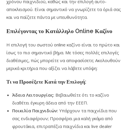
χρόνου παιχνιδιού, καθώς και την επιλογή αυτο-
αποκλεισμού. Είναι σημαντικό να γνωρίζετε τα όριά σας
και να παίζετε πάντα με υπευθυνότητα.
Επιλέγοντας το Κατάλληλο Online Καζίνο
Η επιλογή του σωστού online καζίνο είναι το πρώτο και
ίσως το πιο σημαντικό βήμα. Με τόσες πολλές επιλογές
διαθέσιμες, πώς μπορείτε να αποφασίσετε; Ακολουθούν
μερικά κριτήρια που αξίζει να λάβετε υπόψη:
Τι να Προσέξετε Κατά την Επιλογή:
Άδεια Λειτουργίας:
Βεβαιωθείτε ότι το καζίνο
διαθέτει έγκυρη άδεια από την ΕΕΕΠ.
Ποικιλία Παιχνιδιών:
Υπάρχουν τα παιχνίδια που
σας ενδιαφέρουν; Προσφέρει μια καλή γκάμα από
φρουτάκια, επιτραπέζια παιχνίδια και live dealer