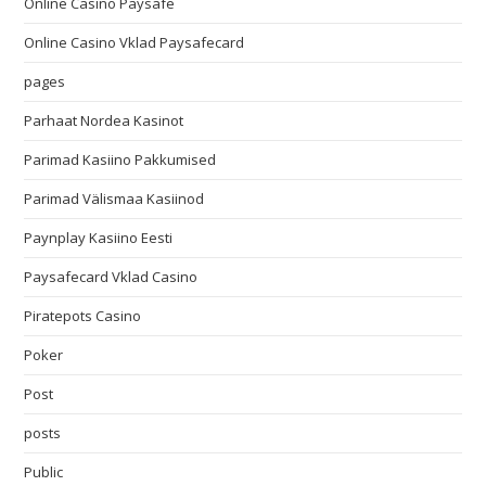
Online Casino Paysafe
Online Casino Vklad Paysafecard
pages
Parhaat Nordea Kasinot
Parimad Kasiino Pakkumised
Parimad Välismaa Kasiinod
Paynplay Kasiino Eesti
Paysafecard Vklad Casino
Piratepots Casino
Poker
Post
posts
Public