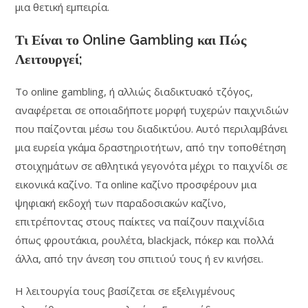
μια θετική εμπειρία.
Τι Είναι το Online Gambling και Πώς
Λειτουργεί;
Το online gambling, ή αλλιώς διαδικτυακό τζόγος,
αναφέρεται σε οποιαδήποτε μορφή τυχερών παιχνιδιών
που παίζονται μέσω του διαδικτύου. Αυτό περιλαμβάνει
μια ευρεία γκάμα δραστηριοτήτων, από την τοποθέτηση
στοιχημάτων σε αθλητικά γεγονότα μέχρι το παιχνίδι σε
εικονικά καζίνο. Τα online καζίνο προσφέρουν μια
ψηφιακή εκδοχή των παραδοσιακών καζίνο,
επιτρέποντας στους παίκτες να παίζουν παιχνίδια
όπως φρουτάκια, ρουλέτα, blackjack, πόκερ και πολλά
άλλα, από την άνεση του σπιτιού τους ή εν κινήσει.
Η λειτουργία τους βασίζεται σε εξελιγμένους