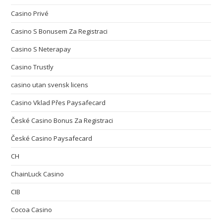
Casino Privé
Casino S Bonusem Za Registraci
Casino S Neterapay
Casino Trustly
casino utan svensk licens
Casino Vklad Přes Paysafecard
České Casino Bonus Za Registraci
České Casino Paysafecard
CH
ChainLuck Casino
CIB
Cocoa Casino