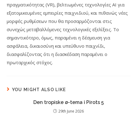
πραγματικότητας (VR), βελτιωμένες τεχνολογίες AI για
εξατομικευμένες εμπειρίες παιχνιδιού, και πιθανώς νέες
μορφές ρυθμίσεων που θα προσαρμόζονται στις
συνεχώς μεταβαλλόμενες τεχνολογικές εξελίξεις. Το
σημαντικότερο, όμως, παραμένει η δέσμευση για
ασφάλεια, δικαιοσύνη και υπεύθυνο παιχνίδι,
διασφαλίζοντας ότι η διασκέδαση παραμένει ο
πρωταρχικός στόχος.
YOU MIGHT ALSO LIKE
Den tropiske ø-tema i Pirots 5
29th June 2026