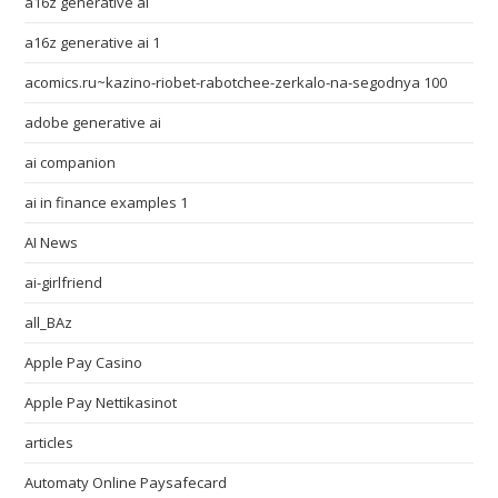
a16z generative ai
a16z generative ai 1
acomics.ru~kazino-riobet-rabotchee-zerkalo-na-segodnya 100
adobe generative ai
ai companion
ai in finance examples 1
AI News
ai-girlfriend
all_BAz
Apple Pay Casino
Apple Pay Nettikasinot
articles
Automaty Online Paysafecard