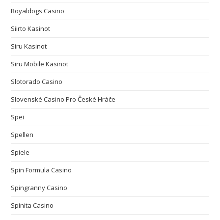
Royaldogs Casino
Siirto Kasinot
Siru Kasinot
Siru Mobile Kasinot
Slotorado Casino
Slovenské Casino Pro České Hráče
Spei
Spellen
Spiele
Spin Formula Casino
Spingranny Casino
Spinita Casino