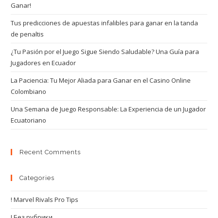
Ganar!
Tus predicciones de apuestas infalibles para ganar en la tanda
de penaltis
¿Tu Pasión por el Juego Sigue Siendo Saludable? Una Guía para
Jugadores en Ecuador
La Paciencia: Tu Mejor Aliada para Ganar en el Casino Online
Colombiano
Una Semana de Juego Responsable: La Experiencia de un Jugador
Ecuatoriano
Recent Comments
Categories
! Marvel Rivals Pro Tips
! Без рубрики