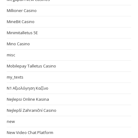
Millioner Casino
MineBit Casino
Minimitalletus 5E
Mino Casino
misc
Mobilepay Talletus Casino
my_texts
N1 Αξιολόγηση Καζίνο
Nejlepsi Online Kasina
Nejlepší Zahraniční Casino
new
New Video Chat Platform