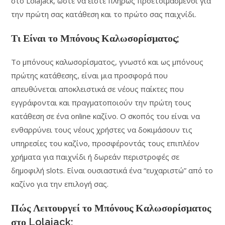
στο Lolajack, ώστε να είστε πλήρως προετοιμασμένοι για
την πρώτη σας κατάθεση και το πρώτο σας παιχνίδι.
Τι Είναι το Μπόνους Καλωσορίσματος;
Το μπόνους καλωσορίσματος, γνωστό και ως μπόνους
πρώτης κατάθεσης, είναι μια προσφορά που
απευθύνεται αποκλειστικά σε νέους παίκτες που
εγγράφονται και πραγματοποιούν την πρώτη τους
κατάθεση σε ένα online καζίνο. Ο σκοπός του είναι να
ενθαρρύνει τους νέους χρήστες να δοκιμάσουν τις
υπηρεσίες του καζίνο, προσφέροντάς τους επιπλέον
χρήματα για παιχνίδι ή δωρεάν περιστροφές σε
δημοφιλή slots. Είναι ουσιαστικά ένα “ευχαριστώ” από το
καζίνο για την επιλογή σας.
Πώς Λειτουργεί το Μπόνους Καλωσορίσματος
στο Lolajack;