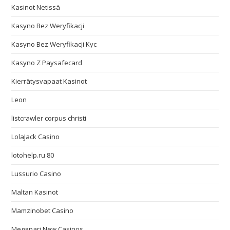
Kasinot Netissä
Kasyno Bez Weryfikacji
Kasyno Bez Weryfikacji Kyc
Kasyno Z Paysafecard
Kierrätysvapaat Kasinot
Leon
listcrawler corpus christi
LolaJack Casino
lotohelp.ru 80
Lussurio Casino
Maltan Kasinot
Mamzinobet Casino
Megapari New Casinos