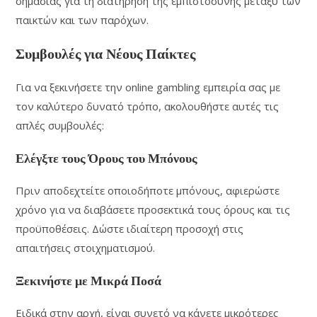
σημασίας για τη διατήρηση της εμπιστοσύνης μεταξύ των
παικτών και των παρόχων.
Συμβουλές για Νέους Παίκτες
Για να ξεκινήσετε την online gambling εμπειρία σας με
τον καλύτερο δυνατό τρόπο, ακολουθήστε αυτές τις
απλές συμβουλές:
Ελέγξτε τους Όρους του Μπόνους
Πριν αποδεχτείτε οποιοδήποτε μπόνους, αφιερώστε
χρόνο για να διαβάσετε προσεκτικά τους όρους και τις
προϋποθέσεις. Δώστε ιδιαίτερη προσοχή στις
απαιτήσεις στοιχηματισμού.
Ξεκινήστε με Μικρά Ποσά
Ειδικά στην αρχή, είναι συνετό να κάνετε μικρότερες