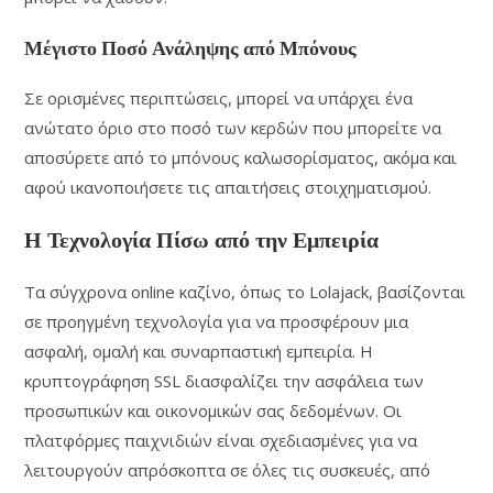
Μέγιστο Ποσό Ανάληψης από Μπόνους
Σε ορισμένες περιπτώσεις, μπορεί να υπάρχει ένα
ανώτατο όριο στο ποσό των κερδών που μπορείτε να
αποσύρετε από το μπόνους καλωσορίσματος, ακόμα και
αφού ικανοποιήσετε τις απαιτήσεις στοιχηματισμού.
Η Τεχνολογία Πίσω από την Εμπειρία
Τα σύγχρονα online καζίνο, όπως το Lolajack, βασίζονται
σε προηγμένη τεχνολογία για να προσφέρουν μια
ασφαλή, ομαλή και συναρπαστική εμπειρία. Η
κρυπτογράφηση SSL διασφαλίζει την ασφάλεια των
προσωπικών και οικονομικών σας δεδομένων. Οι
πλατφόρμες παιχνιδιών είναι σχεδιασμένες για να
λειτουργούν απρόσκοπτα σε όλες τις συσκευές, από