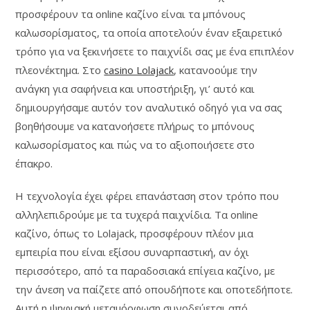
προσφέρουν τα online καζίνο είναι τα μπόνους
καλωσορίσματος, τα οποία αποτελούν έναν εξαιρετικό
τρόπο για να ξεκινήσετε το παιχνίδι σας με ένα επιπλέον
πλεονέκτημα. Στο
casino Lolajack
, κατανοούμε την
ανάγκη για σαφήνεια και υποστήριξη, γι’ αυτό και
δημιουργήσαμε αυτόν τον αναλυτικό οδηγό για να σας
βοηθήσουμε να κατανοήσετε πλήρως το μπόνους
καλωσορίσματος και πώς να το αξιοποιήσετε στο
έπακρο.
Η τεχνολογία έχει φέρει επανάσταση στον τρόπο που
αλληλεπιδρούμε με τα τυχερά παιχνίδια. Τα online
καζίνο, όπως το Lolajack, προσφέρουν πλέον μια
εμπειρία που είναι εξίσου συναρπαστική, αν όχι
περισσότερο, από τα παραδοσιακά επίγεια καζίνο, με
την άνεση να παίζετε από οπουδήποτε και οποτεδήποτε.
Αυτή η ψηφιακή μεταμόρφωση συνοδεύεται από