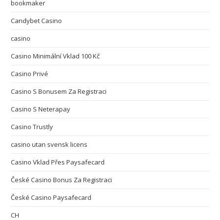
bookmaker
Candybet Casino
casino
Casino Minimální Vklad 100 Kč
Casino Privé
Casino S Bonusem Za Registraci
Casino S Neterapay
Casino Trustly
casino utan svensk licens
Casino Vklad Přes Paysafecard
České Casino Bonus Za Registraci
České Casino Paysafecard
CH