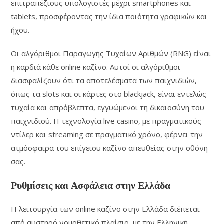
επιτραπέζιους υπολογιστές μέχρι smartphones και
tablets, προσφέροντας την ίδια ποιότητα γραφικών και
ήχου.
Οι αλγόριθμοι Παραγωγής Τυχαίων Αριθμών (RNG) είναι
η καρδιά κάθε online καζίνο. Αυτοί οι αλγόριθμοι
διασφαλίζουν ότι τα αποτελέσματα των παιχνιδιών,
όπως τα slots και οι κάρτες στο blackjack, είναι εντελώς
τυχαία και απρόβλεπτα, εγγυώμενοι τη δικαιοσύνη του
παιχνιδιού. Η τεχνολογία live casino, με πραγματικούς
ντίλερ και streaming σε πραγματικό χρόνο, φέρνει την
ατμόσφαιρα του επίγειου καζίνο απευθείας στην οθόνη
σας.
Ρυθμίσεις και Ασφάλεια στην Ελλάδα
Η λειτουργία των online καζίνο στην Ελλάδα διέπεται
από αυστηρό νομοθετικό πλαίσιο, με την Ελληνική