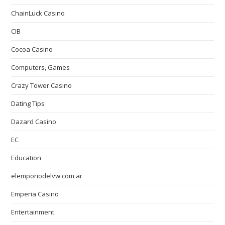
ChainLuck Casino
CIB
Cocoa Casino
Computers, Games
Crazy Tower Сasino
Dating Tips
Dazard Casino
EC
Education
elemporiodelvw.com.ar
Emperia Casino
Entertainment