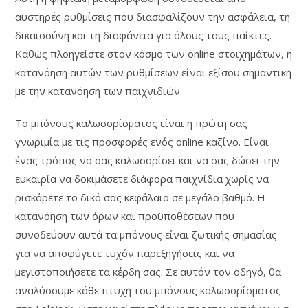
αυστηρές ρυθμίσεις που διασφαλίζουν την ασφάλεια, τη
δικαιοσύνη και τη διαφάνεια για όλους τους παίκτες.
Καθώς πλοηγείστε στον κόσμο των online στοιχημάτων, η
κατανόηση αυτών των ρυθμίσεων είναι εξίσου σημαντική
με την κατανόηση των παιχνιδιών.
Το μπόνους καλωσορίσματος είναι η πρώτη σας
γνωριμία με τις προσφορές ενός online καζίνο. Είναι
ένας τρόπος να σας καλωσορίσει και να σας δώσει την
ευκαιρία να δοκιμάσετε διάφορα παιχνίδια χωρίς να
ρισκάρετε το δικό σας κεφάλαιο σε μεγάλο βαθμό. Η
κατανόηση των όρων και προϋποθέσεων που
συνοδεύουν αυτά τα μπόνους είναι ζωτικής σημασίας
για να αποφύγετε τυχόν παρεξηγήσεις και να
μεγιστοποιήσετε τα κέρδη σας. Σε αυτόν τον οδηγό, θα
αναλύσουμε κάθε πτυχή του μπόνους καλωσορίσματος