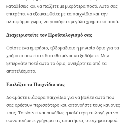
καταθέσεις και να παίζετε με μικρότερα ποσά. Αυτό σας
επιτρέπει να εξοικειωθείτε με τα παιχνίδια και την
πλατφόρμα χωρίς να ρισκάρετε μεγάλα χρηματικά ποσά.
Διαχειριστείτε τον Προϋπολογισμό σας
Ορίστε ένα ημερήσιο, εβδομαδιαίο ή μηνιαίο όριο για τα
χρήματα που είστε διατεθειμένοι να ξοδέψετε. Μην
ξεπερνάτε ποτέ αυτό το όριο, ανεξάρτητα από τα
αποτελέσματα.
Επιλέξτε τα Παιχνίδια σας
Δοκιμάστε διάφορα παιχνίδια για να βρείτε αυτά που
σας αρέσουν περισσότερο και κατανοήστε τους κανόνες
τους. Τα slots είναι συνήθως η καλύτερη επιλογή για να
ικανοποιήσετε γρήγορα τις απαιτήσεις στοιχηματισμού.