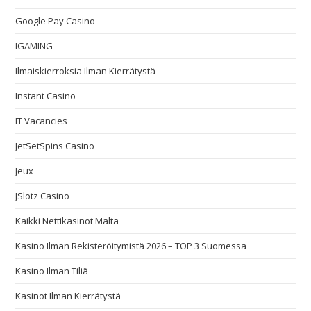
Google Pay Casino
IGAMING
Ilmaiskierroksia Ilman Kierrätystä
Instant Casino
IT Vacancies
JetSetSpins Casino
Jeux
JSlotz Casino
Kaikki Nettikasinot Malta
Kasino Ilman Rekisteröitymistä 2026 – TOP 3 Suomessa
Kasino Ilman Tiliä
Kasinot Ilman Kierrätystä