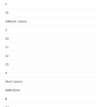
2
25
29black Casino
3
30
31
32
33
4
5bet Casino
6084 done
8