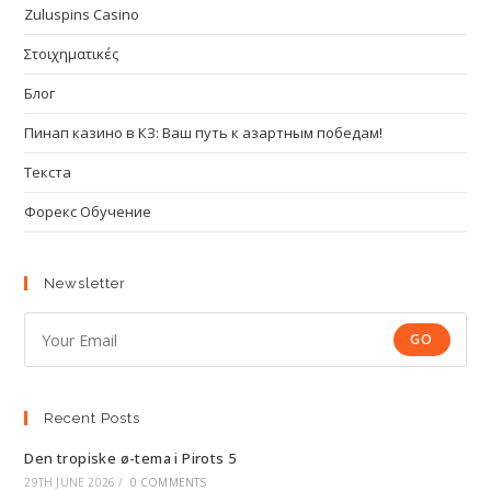
Zuluspins Casino
Στοιχηματικές
Блог
Пинап казино в КЗ: Ваш путь к азартным победам!
Текста
Форекс Обучение
Newsletter
GO
Recent Posts
Den tropiske ø-tema i Pirots 5
29TH JUNE 2026
/
0 COMMENTS