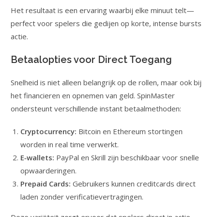
Het resultaat is een ervaring waarbij elke minuut telt—
perfect voor spelers die gedijen op korte, intense bursts
actie.
Betaalopties voor Direct Toegang
Snelheid is niet alleen belangrijk op de rollen, maar ook bij
het financieren en opnemen van geld. SpinMaster
ondersteunt verschillende instant betaalmethoden:
Cryptocurrency:
Bitcoin en Ethereum stortingen
worden in real time verwerkt.
E‑wallets:
PayPal en Skrill zijn beschikbaar voor snelle
opwaarderingen.
Prepaid Cards:
Gebruikers kunnen creditcards direct
laden zonder verificatievertragingen.