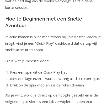
wat de hartslag van de speler verhoogt, zelfs tijdens
korte sessies.
Hoe te Beginnen met een Snelle
Avontuur
In actie komen is bijna moeiteloos bij SpinMaster. Zodra je
inlogt, vind je een “Quick Play” dashboard dat de top vijf
snelle‑actie titels toont.
Dit is wat je meestal doet:
Kies een spel uit de Quick Play lijst.
Kies een lage inzet—vaak zo weinig als $0.10 per spin.
Druk op de spin knop en zie de rollen draaien.
Als je wint, word je direct op de hoogte gesteld en is de
volgende spin slechts een klik verwijderd—geen extra