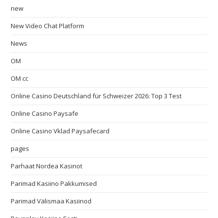
new
New Video Chat Platform
News
OM
OM cc
Online Casino Deutschland für Schweizer 2026: Top 3 Test
Online Casino Paysafe
Online Casino Vklad Paysafecard
pages
Parhaat Nordea Kasinot
Parimad Kasiino Pakkumised
Parimad Välismaa Kasiinod