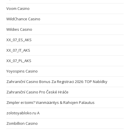
Voom Casino
WildChance Casino
Wildies Casino
XX_07_ES_AKS
XX_07_IT_AKS
XX_07_PL_AKS
Yoyospins Casino
Zahraniční Casino Bonus Za Registraci 2026: TOP Nabídky
Zahraniční Casino Pro České Hráče
Zimpler ei toimi? Vianmääritys & Rahojen Palautus
zolotoyabloko.ru A
Zombillion Casino