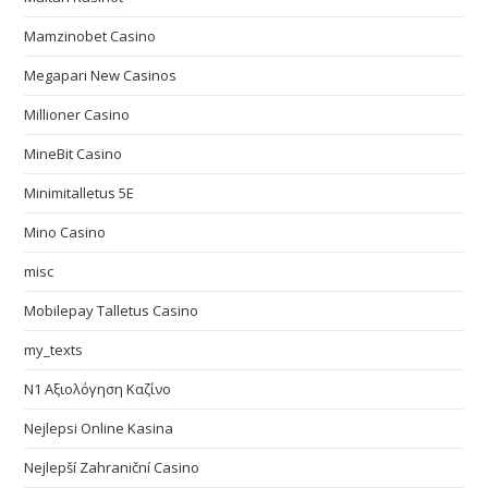
Mamzinobet Casino
Megapari New Casinos
Millioner Casino
MineBit Casino
Minimitalletus 5E
Mino Casino
misc
Mobilepay Talletus Casino
my_texts
N1 Αξιολόγηση Καζίνο
Nejlepsi Online Kasina
Nejlepší Zahraniční Casino