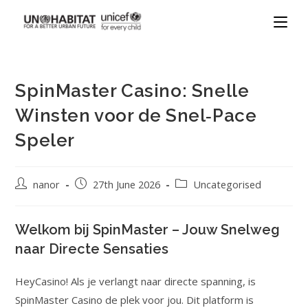
SpinMaster Casino: Snelle
Winsten voor de Snel‑Pace
Speler
nanor
27th June 2026
Uncategorised
Welkom bij SpinMaster – Jouw Snelweg
naar Directe Sensaties
HeyCasino! Als je verlangt naar directe spanning, is
SpinMaster Casino de plek voor jou. Dit platform is