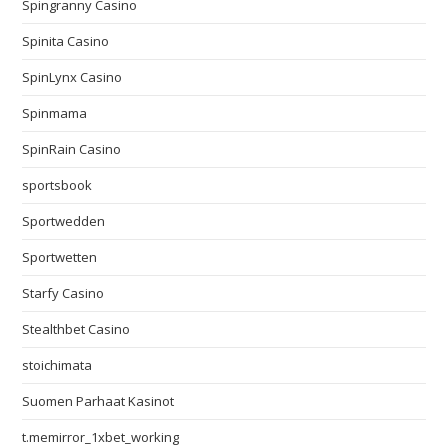
Spingranny Casino
Spinita Casino
SpinLynx Casino
Spinmama
SpinRain Casino
sportsbook
Sportwedden
Sportwetten
Starfy Casino
Stealthbet Casino
stoichimata
Suomen Parhaat Kasinot
t.memirror_1xbet_working