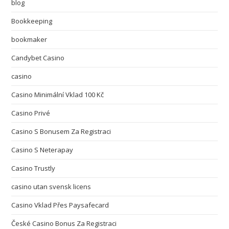
blog
Bookkeeping
bookmaker
Candybet Casino
casino
Casino Minimální Vklad 100 Kč
Casino Privé
Casino S Bonusem Za Registraci
Casino S Neterapay
Casino Trustly
casino utan svensk licens
Casino Vklad Přes Paysafecard
České Casino Bonus Za Registraci