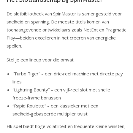
De slotbibliotheek van SpinMaster is samengesteld voor
snelheid en spanning. De meeste titels komen van
toonaangevende ontwikkelaars zoals NetEnt en Pragmatic
Play—beiden excelleren in het creëren van energieke
spellen.
Stel je een lineup voor die omvat:
“Turbo Tiger” – een drie‑reel machine met directe pay
lines
“Lightning Bounty” – een vijf‑reel slot met snelle
freeze‑frame bonussen
“Rapid Roulette” – een klassieker met een
snelheid‑gebaseerde multiplier twist
Elk spel biedt hoge volatiliteit en frequente kleine winsten,