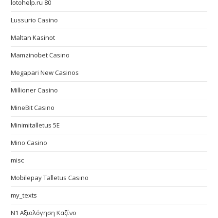
lotohelp.ru 80
Lussurio Casino
Maltan Kasinot
Mamzinobet Casino
Megapari New Casinos
Millioner Casino
MineBit Casino
Minimitalletus 5E
Mino Casino
misc
Mobilepay Talletus Casino
my_texts
N1 Αξιολόγηση Καζίνο