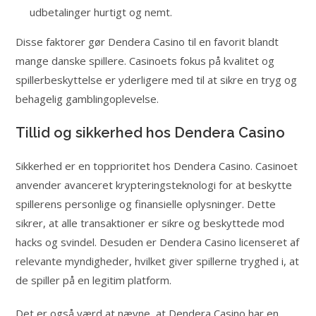
udbetalinger hurtigt og nemt.
Disse faktorer gør Dendera Casino til en favorit blandt
mange danske spillere. Casinoets fokus på kvalitet og
spillerbeskyttelse er yderligere med til at sikre en tryg og
behagelig gamblingoplevelse.
Tillid og sikkerhed hos Dendera Casino
Sikkerhed er en topprioritet hos Dendera Casino. Casinoet
anvender avanceret krypteringsteknologi for at beskytte
spillerens personlige og finansielle oplysninger. Dette
sikrer, at alle transaktioner er sikre og beskyttede mod
hacks og svindel. Desuden er Dendera Casino licenseret af
relevante myndigheder, hvilket giver spillerne tryghed i, at
de spiller på en legitim platform.
Det er også værd at nævne, at Dendera Casino har en