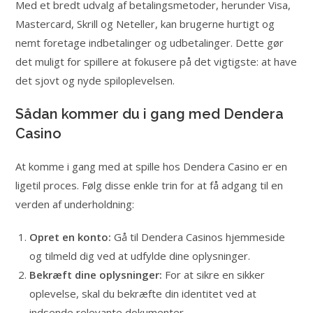
Med et bredt udvalg af betalingsmetoder, herunder Visa,
Mastercard, Skrill og Neteller, kan brugerne hurtigt og
nemt foretage indbetalinger og udbetalinger. Dette gør
det muligt for spillere at fokusere på det vigtigste: at have
det sjovt og nyde spiloplevelsen.
Sådan kommer du i gang med Dendera
Casino
At komme i gang med at spille hos Dendera Casino er en
ligetil proces. Følg disse enkle trin for at få adgang til en
verden af underholdning:
Opret en konto:
Gå til Dendera Casinos hjemmeside
og tilmeld dig ved at udfylde dine oplysninger.
Bekræft dine oplysninger:
For at sikre en sikker
oplevelse, skal du bekræfte din identitet ved at
indsende relevante dokumenter.