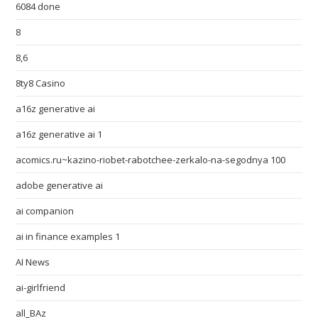
6084 done
8
8,6
8ty8 Casino
a16z generative ai
a16z generative ai 1
acomics.ru~kazino-riobet-rabotchee-zerkalo-na-segodnya 100
adobe generative ai
ai companion
ai in finance examples 1
AI News
ai-girlfriend
all_BAz