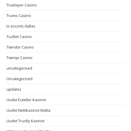
Truelayer Casino
Trumo Casino
ts escorts dallas
TuzBet Casino
Twindor Casino
Twinqo Casino
uncategorised
Uncategorized
updates
Uudet Euteller Kasinot
Uudet Nettikasinot Malta
Uudet Trustly Kasinot