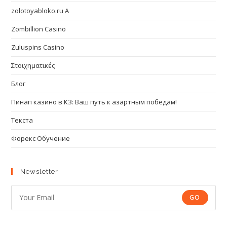
zolotoyabloko.ru A
Zombillion Casino
Zuluspins Casino
Στοιχηματικές
Блог
Пинап казино в КЗ: Ваш путь к азартным победам!
Текста
Форекс Обучение
Newsletter
GO