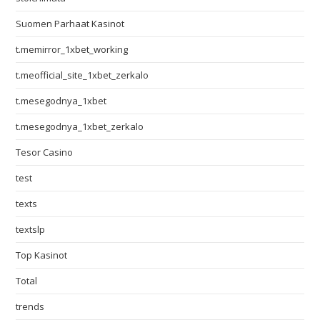
Suomen Parhaat Kasinot
t.memirror_1xbet_working
t.meofficial_site_1xbet_zerkalo
t.mesegodnya_1xbet
t.mesegodnya_1xbet_zerkalo
Tesor Casino
test
texts
textslp
Top Kasinot
Total
trends