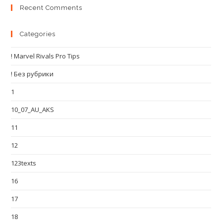
Recent Comments
Categories
! Marvel Rivals Pro Tips
! Без рубрики
1
10_07_AU_AKS
11
12
123texts
16
17
18