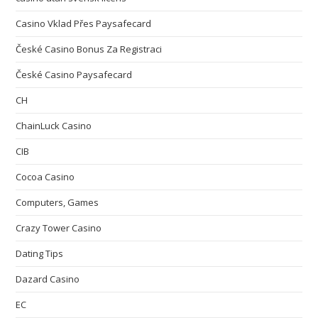
Casino Vklad Přes Paysafecard
České Casino Bonus Za Registraci
České Casino Paysafecard
CH
ChainLuck Casino
CIB
Cocoa Casino
Computers, Games
Crazy Tower Сasino
Dating Tips
Dazard Casino
EC