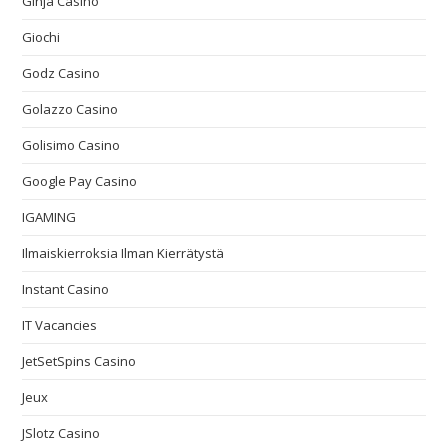
Ginja Casino
Giochi
Godz Casino
Golazzo Casino
Golisimo Casino
Google Pay Casino
IGAMING
Ilmaiskierroksia Ilman Kierrätystä
Instant Casino
IT Vacancies
JetSetSpins Casino
Jeux
JSlotz Casino