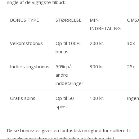
nogle af de vigtigste tilbud:
BONUS TYPE
STØRRELSE
MIN
OMS
INDBETALING
Velkomstbonus
Op til 100%
200 kr.
30x
bonus
Indbetalingsbonus
50% på
300 kr.
25x
andre
indbetalinger
Gratis spins
Op til 50
100 kr.
Inge
spins
Disse bonusser giver en fantastisk mulighed for spillere til
at maksimere deres spiloplevelse og fordybe sig i