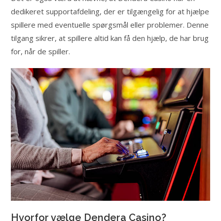
dedikeret supportafdeling, der er tilgængelig for at hjælpe
spillere med eventuelle spørgsmål eller problemer. Denne
tilgang sikrer, at spillere altid kan få den hjælp, de har brug
for, når de spiller.
Hvorfor vælge Dendera Casino?