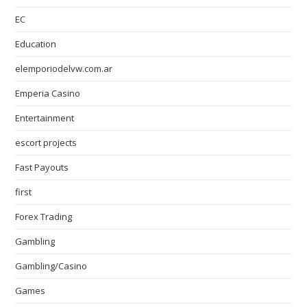
EC
Education
elemporiodelvw.com.ar
Emperia Casino
Entertainment
escort projects
Fast Payouts
first
Forex Trading
Gambling
Gambling/Casino
Games