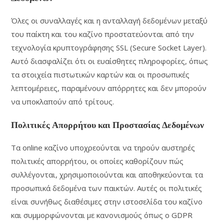
Όλες οι συναλλαγές και η ανταλλαγή δεδομένων μεταξύ
του παίκτη και του καζίνο προστατεύονται από την
τεχνολογία κρυπτογράφησης SSL (Secure Socket Layer).
Αυτό διασφαλίζει ότι οι ευαίσθητες πληροφορίες, όπως
τα στοιχεία πιστωτικών καρτών και οι προσωπικές
λεπτομέρειες, παραμένουν απόρρητες και δεν μπορούν
να υποκλαπούν από τρίτους.
Πολιτικές Απορρήτου και Προστασίας Δεδομένων
Τα online καζίνο υποχρεούνται να τηρούν αυστηρές
πολιτικές απορρήτου, οι οποίες καθορίζουν πώς
συλλέγονται, χρησιμοποιούνται και αποθηκεύονται τα
προσωπικά δεδομένα των παικτών. Αυτές οι πολιτικές
είναι συνήθως διαθέσιμες στην ιστοσελίδα του καζίνο
και συμμορφώνονται με κανονισμούς όπως ο GDPR