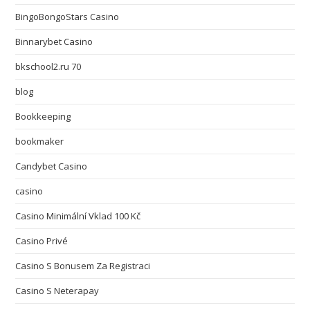
BingoBongoStars Casino
Binnarybet Casino
bkschool2.ru 70
blog
Bookkeeping
bookmaker
Candybet Casino
casino
Casino Minimální Vklad 100 Kč
Casino Privé
Casino S Bonusem Za Registraci
Casino S Neterapay