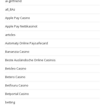
ai-girlfriend
all_BAz
Apple Pay Casino
Apple Pay Nettikasinot
articles
Automaty Online Paysafecard
Bananzia Casino
Beste Ausländische Online Casinos
Betcleo Casino
Betero Casino
Betfouru Casino
Betportal Casino
betting