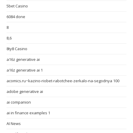
5bet Casino
6084 done
8
8,6
8ty8 Casino
a16z generative ai
a16z generative ai 1
acomics.ru~kazino-riobet-rabotchee-zerkalo-na-segodnya 100
adobe generative ai
ai companion
ai in finance examples 1
AI News