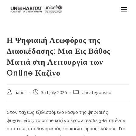
Η Ψηφιακή Λεωφόρος της
Διασκέδασης: Μια Εις Βάθος
Ματιά στη Λειτουργία των
Online Καζίνο
nanor
3rd July 2026
Uncategorised
Στον ταχέως εξελισσόμενο κόσμο της ψηφιακής
ψυχαγωγίας, τα online καζίνο έχουν αναδειχθεί σε έναν
από τους πιο δυναμικούς και καινοτόμους κλάδους. Για