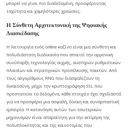
μπορεί να γίνει πιο διαδεδομένη, προσφέροντας
ταχύτητα και χαμηλότερες χρεώσεις.
Η Σύνθετη Αρχιτεκτονική της Ψηφιακής
Διασκέδασης
Η λειτουργία ενός online καζίνο είναι μια σύνθετη και
πολυδιάστατη διαδικασία που απαιτεί την αρμονική
συνύπαρξη τεχνολογίας αιχμής, αυστηρών ρυθμιστικών
πλαισίων και στρατηγικών προσέλκυσης παικτών. Από
τους αλγορίθμους RNG που διασφαλίζουν τη
δικαιοσύνη, μέχρι την κρυπτογράφηση SSL που
προστατεύει τα δεδομένα, κάθε στοιχείο έχει σχεδιαστεί
για να προσφέρει μια ασφαλή, δίκαιη και συναρπαστική
εμπειρία. Η κατανόηση αυτών των εσωτερικών
μηχανισμών είναι απαραίτητη για την εκτίμηση της
πολυπλοκότητας και της καινοτομίας που