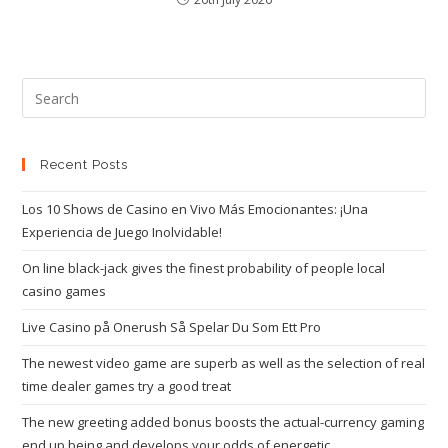
Recent Posts
Los 10 Shows de Casino en Vivo Más Emocionantes: ¡Una
Experiencia de Juego Inolvidable!
On line black-jack gives the finest probability of people local
casino games
Live Casino på Onerush Så Spelar Du Som Ett Pro
The newest video game are superb as well as the selection of real
time dealer games try a good treat
The new greeting added bonus boosts the actual-currency gaming
end up being and develops your odds of energetic