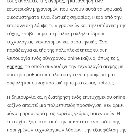
τους αναλυτές της αγοράς, η κατανόηση των
εσωτερικών μηχανισμών που κινούν αυτά τα ψηφιακά
οικοσυστήματα είναι ζωτικής σημασίας. Πέρα από την
επιφανειακή λάμψη των γραφικών και την υπόσχεση της
τύχης, κρύβεται μια περίπλοκη αλληλεπίδραση
τεχνολογίας, κανονισμών και στρατηγικής. Ένα
παράδειγμα αυτής της πολυπλοκότητας είναι η
λειτουργία ενός σύγχρονου online καζίνο, όπως το
5
gringos
, το οποίο συνδυάζει την τεχνολογία αιχμής με
αυστηρά ρυθμιστικά πλαίσια για να προσφέρει μια
ασφαλή και συναρπαστική εμπειρία στους παίκτες.
Η δημιουργία και η διατήρηση ενός επιτυχημένου online
καζίνο απαιτεί μια πολυεπίπεδη προσέγγιση. Δεν αρκεί
μόνο η προσφορά μιας ευρείας γκάμας παιχνιδιών. Η
επιτυχία εξαρτάται από την ικανότητα ενσωμάτωσης
προηγμένων τεχνολογικών λύσεων, την εξασφάλιση της