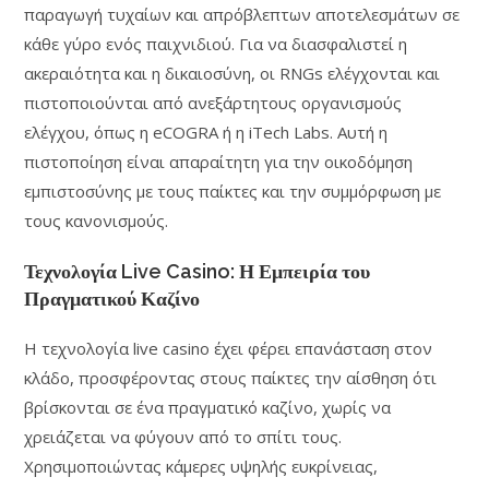
παραγωγή τυχαίων και απρόβλεπτων αποτελεσμάτων σε
κάθε γύρο ενός παιχνιδιού. Για να διασφαλιστεί η
ακεραιότητα και η δικαιοσύνη, οι RNGs ελέγχονται και
πιστοποιούνται από ανεξάρτητους οργανισμούς
ελέγχου, όπως η eCOGRA ή η iTech Labs. Αυτή η
πιστοποίηση είναι απαραίτητη για την οικοδόμηση
εμπιστοσύνης με τους παίκτες και την συμμόρφωση με
τους κανονισμούς.
Τεχνολογία Live Casino: Η Εμπειρία του
Πραγματικού Καζίνο
Η τεχνολογία live casino έχει φέρει επανάσταση στον
κλάδο, προσφέροντας στους παίκτες την αίσθηση ότι
βρίσκονται σε ένα πραγματικό καζίνο, χωρίς να
χρειάζεται να φύγουν από το σπίτι τους.
Χρησιμοποιώντας κάμερες υψηλής ευκρίνειας,