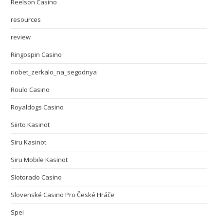
Reelson Casino
resources
review
Ringospin Casino
riobet_zerkalo_na_segodnya
Roulo Casino
Royaldogs Casino
Siirto Kasinot
Siru Kasinot
Siru Mobile Kasinot
Slotorado Casino
Slovenské Casino Pro České Hráče
Spei