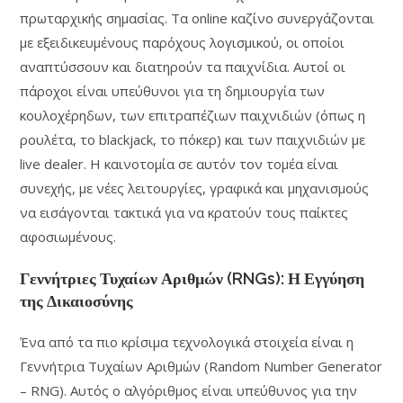
πρωταρχικής σημασίας. Τα online καζίνο συνεργάζονται
με εξειδικευμένους παρόχους λογισμικού, οι οποίοι
αναπτύσσουν και διατηρούν τα παιχνίδια. Αυτοί οι
πάροχοι είναι υπεύθυνοι για τη δημιουργία των
κουλοχέρηδων, των επιτραπέζιων παιχνιδιών (όπως η
ρουλέτα, το blackjack, το πόκερ) και των παιχνιδιών με
live dealer. Η καινοτομία σε αυτόν τον τομέα είναι
συνεχής, με νέες λειτουργίες, γραφικά και μηχανισμούς
να εισάγονται τακτικά για να κρατούν τους παίκτες
αφοσιωμένους.
Γεννήτριες Τυχαίων Αριθμών (RNGs): Η Εγγύηση
της Δικαιοσύνης
Ένα από τα πιο κρίσιμα τεχνολογικά στοιχεία είναι η
Γεννήτρια Τυχαίων Αριθμών (Random Number Generator
– RNG). Αυτός ο αλγόριθμος είναι υπεύθυνος για την