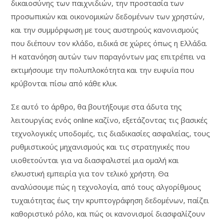
δικαιοσύνης των παιχνιδιών, την προστασία των
προσωπικών και οικονομικών δεδομένων των χρηστών,
και την συμμόρφωση με τους αυστηρούς κανονισμούς
που διέπουν τον κλάδο, ειδικά σε χώρες όπως η Ελλάδα.
Η κατανόηση αυτών των παραγόντων μας επιτρέπει να
εκτιμήσουμε την πολυπλοκότητα και την ευφυΐα που
κρύβονται πίσω από κάθε κλικ.
Σε αυτό το άρθρο, θα βουτήξουμε στα άδυτα της
λειτουργίας ενός online καζίνο, εξετάζοντας τις βασικές
τεχνολογικές υποδομές, τις διαδικασίες ασφαλείας, τους
ρυθμιστικούς μηχανισμούς και τις στρατηγικές που
υιοθετούνται για να διασφαλιστεί μια ομαλή και
ελκυστική εμπειρία για τον τελικό χρήστη. Θα
αναλύσουμε πώς η τεχνολογία, από τους αλγορίθμους
τυχαιότητας έως την κρυπτογράφηση δεδομένων, παίζει
καθοριστικό ρόλο, και πώς οι κανονισμοί διασφαλίζουν