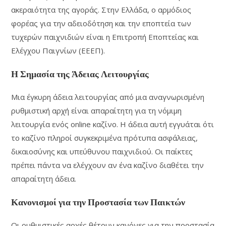
ακεραιότητα της αγοράς. Στην Ελλάδα, ο αρμόδιος
φορέας για την αδειοδότηση και την εποπτεία των
τυχερών παιχνιδιών είναι η Επιτροπή Εποπτείας και
Ελέγχου Παιγνίων (ΕΕΕΠ).
Η Σημασία της Άδειας Λειτουργίας
Μια έγκυρη άδεια λειτουργίας από μια αναγνωρισμένη
ρυθμιστική αρχή είναι απαραίτητη για τη νόμιμη
λειτουργία ενός online καζίνο. Η άδεια αυτή εγγυάται ότι
το καζίνο πληροί συγκεκριμένα πρότυπα ασφάλειας,
δικαιοσύνης και υπεύθυνου παιχνιδιού. Οι παίκτες
πρέπει πάντα να ελέγχουν αν ένα καζίνο διαθέτει την
απαραίτητη άδεια.
Κανονισμοί για την Προστασία των Παικτών
Οι ρυθμιστικές αρχές θέτουν κανόνες για την προστασία