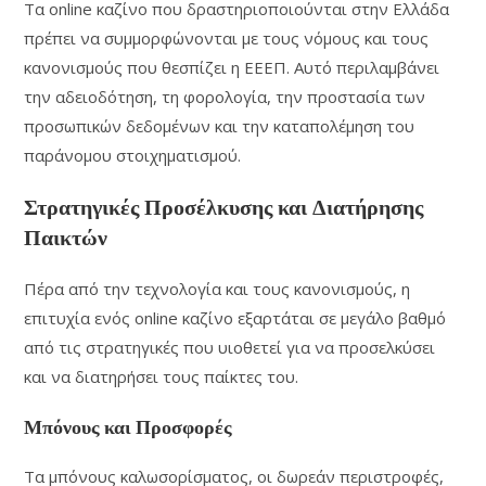
Τα online καζίνο που δραστηριοποιούνται στην Ελλάδα
πρέπει να συμμορφώνονται με τους νόμους και τους
κανονισμούς που θεσπίζει η ΕΕΕΠ. Αυτό περιλαμβάνει
την αδειοδότηση, τη φορολογία, την προστασία των
προσωπικών δεδομένων και την καταπολέμηση του
παράνομου στοιχηματισμού.
Στρατηγικές Προσέλκυσης και Διατήρησης
Παικτών
Πέρα από την τεχνολογία και τους κανονισμούς, η
επιτυχία ενός online καζίνο εξαρτάται σε μεγάλο βαθμό
από τις στρατηγικές που υιοθετεί για να προσελκύσει
και να διατηρήσει τους παίκτες του.
Μπόνους και Προσφορές
Τα μπόνους καλωσορίσματος, οι δωρεάν περιστροφές,