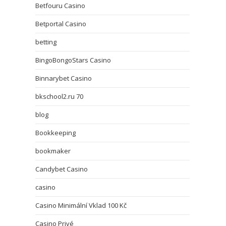
Betfouru Casino
Betportal Casino
betting
BingoBongoStars Casino
Binnarybet Casino
bkschool2.ru 70
blog
Bookkeeping
bookmaker
Candybet Casino
casino
Casino Minimální Vklad 100 Kč
Casino Privé