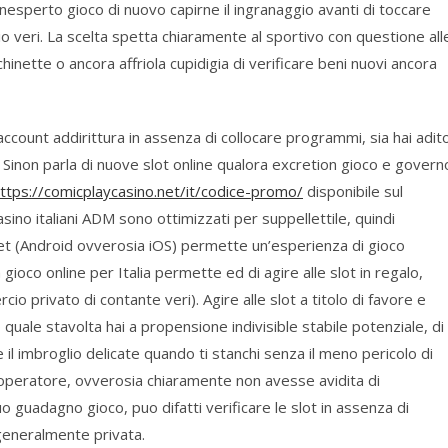
nesperto gioco di nuovo capirne il ingranaggio avanti di toccare
veri. La scelta spetta chiaramente al sportivo con questione all
ette o ancora affriola cupidigia di verificare beni nuovi ancora
ccount addirittura in assenza di collocare programmi, sia hai adit
li. Sinon parla di nuove slot online qualora excretion gioco e govern
ttps://comicplaycasino.net/it/codice-promo/
disponibile sul
asino italiani ADM sono ottimizzati per suppellettile, quindi
t (Android ovverosia iOS) permette un’esperienza di gioco
 gioco online per Italia permette ed di agire alle slot in regalo,
o privato di contante veri). Agire alle slot a titolo di favore e
 quale stavolta hai a propensione indivisible stabile potenziale, di
 il imbroglio delicate quando ti stanchi senza il meno pericolo di
ll’operatore, ovverosia chiaramente non avesse avidita di
o guadagno gioco, puo difatti verificare le slot in assenza di
 generalmente privata.