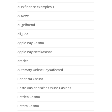
ai in finance examples 1
AI News
ai-girlfriend
all_BAz
Apple Pay Casino
Apple Pay Nettikasinot
articles
Automaty Online Paysafecard
Bananzia Casino
Beste Ausländische Online Casinos
Betcleo Casino
Betero Casino