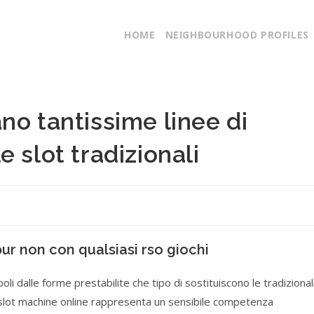
HOME
NEIGHBOURHOOD PROFILES
no tantissime linee di
 slot tradizionali
ur non con qualsiasi rso giochi
oli dalle forme prestabilite che tipo di sostituiscono le tradizional
 slot machine online rappresenta un sensibile competenza