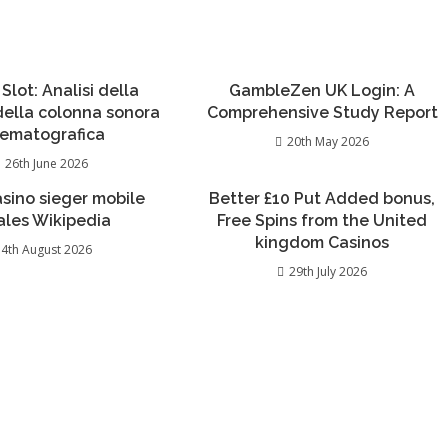
 Slot: Analisi della
GambleZen UK Login: A
 della colonna sonora
Comprehensive Study Report
nematografica
20th May 2026
26th June 2026
asino sieger mobile
Better £10 Put Added bonus,
les Wikipedia
Free Spins from the United
kingdom Casinos
4th August 2026
29th July 2026