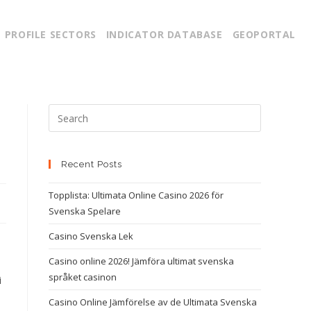
PROFILE SECTORS
INDICATOR DATABASE
GEOPORTAL
Recent Posts
Topplista: Ultimata Online Casino 2026 för
Svenska Spelare
Casino Svenska Lek
Casino online 2026! Jämföra ultimat svenska
språket casinon
i
Casino Online Jämförelse av de Ultimata Svenska