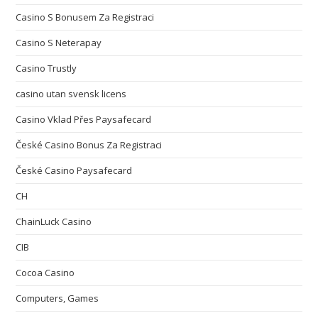
Casino S Bonusem Za Registraci
Casino S Neterapay
Casino Trustly
casino utan svensk licens
Casino Vklad Přes Paysafecard
České Casino Bonus Za Registraci
České Casino Paysafecard
CH
ChainLuck Casino
CIB
Cocoa Casino
Computers, Games