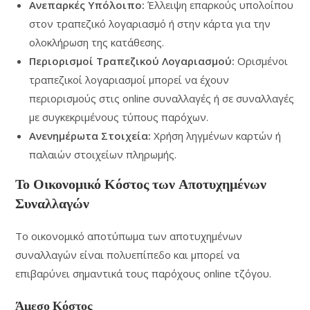
Ανεπαρκές Υπόλοιπο:
Έλλειψη επαρκούς υπολοίπου
στον τραπεζικό λογαριασμό ή στην κάρτα για την
ολοκλήρωση της κατάθεσης.
Περιορισμοί Τραπεζικού Λογαριασμού:
Ορισμένοι
τραπεζικοί λογαριασμοί μπορεί να έχουν
περιορισμούς στις online συναλλαγές ή σε συναλλαγές
με συγκεκριμένους τύπους παρόχων.
Ανενημέρωτα Στοιχεία:
Χρήση ληγμένων καρτών ή
παλαιών στοιχείων πληρωμής.
Το Οικονομικό Κόστος των Αποτυχημένων
Συναλλαγών
Το οικονομικό αποτύπωμα των αποτυχημένων
συναλλαγών είναι πολυεπίπεδο και μπορεί να
επιβαρύνει σημαντικά τους παρόχους online τζόγου.
Άμεσο Κόστος