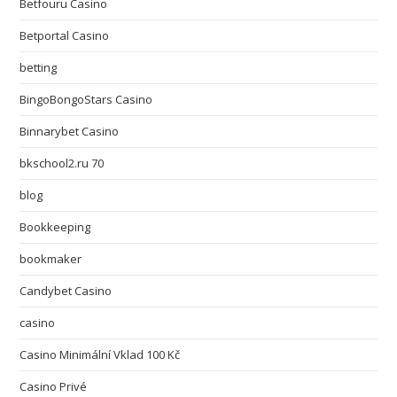
Betfouru Casino
Betportal Casino
betting
BingoBongoStars Casino
Binnarybet Casino
bkschool2.ru 70
blog
Bookkeeping
bookmaker
Candybet Casino
casino
Casino Minimální Vklad 100 Kč
Casino Privé