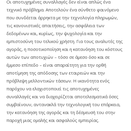
Οι αποτυχημένες συναλλαγές δεν είναι απλώς ένα
τεχνικό πρόβλημα. Αποτελούν ένα σύνθετο φαινόμενο
που συνδέεται άρρηκτα με την τεχνολογία πληρωμών,
τις κανονιστικές απαιτήσεις, την ασφάλεια των
δεδομένων και, κυρίως, την ψυχολογία και την
εμπιστοσύνη του τελικού χρήστη. Για τους αναλυτές της
αγοράς, η ποσοτικοποίηση και η κατανόηση του κόστους
αυτών των αποτυχιών – τόσο σε άμεσο όσο και σε
έμμεσο επίπεδο – είναι απαραίτητη για την ορθή
αποτίμηση της απόδοσης των εταιρειών και την
πρόβλεψη μελλοντικών τάσεων. Η ικανότητα ενός
παρόχου να ελαχιστοποιεί τις αποτυχημένες
συναλλαγές και να διαχειρίζεται αποτελεσματικά όσες
συμβαίνουν, αντανακλά την τεχνολογική του επάρκεια,
την κατανόηση της αγοράς και τη δέσμευσή του στην
παροχή μιας ομαλής και ασφαλούς εμπειρίας.