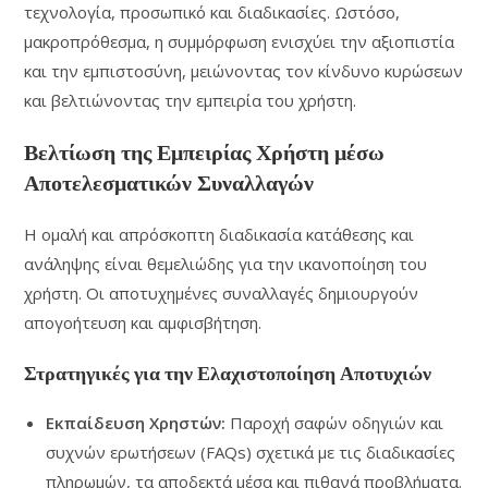
τεχνολογία, προσωπικό και διαδικασίες. Ωστόσο,
μακροπρόθεσμα, η συμμόρφωση ενισχύει την αξιοπιστία
και την εμπιστοσύνη, μειώνοντας τον κίνδυνο κυρώσεων
και βελτιώνοντας την εμπειρία του χρήστη.
Βελτίωση της Εμπειρίας Χρήστη μέσω
Αποτελεσματικών Συναλλαγών
Η ομαλή και απρόσκοπτη διαδικασία κατάθεσης και
ανάληψης είναι θεμελιώδης για την ικανοποίηση του
χρήστη. Οι αποτυχημένες συναλλαγές δημιουργούν
απογοήτευση και αμφισβήτηση.
Στρατηγικές για την Ελαχιστοποίηση Αποτυχιών
Εκπαίδευση Χρηστών:
Παροχή σαφών οδηγιών και
συχνών ερωτήσεων (FAQs) σχετικά με τις διαδικασίες
πληρωμών, τα αποδεκτά μέσα και πιθανά προβλήματα.