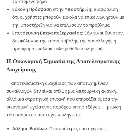
το επόμενο βήμα.
Εύκολη Πρόσβαση στην Υποστήριξη:
Διασφάλιση
ότι οι χρήστες μπορούν εύκολα να επικοινωνήσουν με
την υποστήριξη για να επιλύσουν το πρόβλημα.
Επιτάχυνση Επανεπεξεργασίας:
Εάν είναι δυνατόν,
διευκόλυνση της επανυποβολής της συναλλαγής ή
προσφορά εναλλακτικών μεθόδων πληρωμής.
Η Οικονομική Σημασία της Αποτελεσματικής
Διαχείρισης
Η αποτελεσματική διαχείριση των αποτυχημένων
συναλλαγών δεν είναι απλώς μια λειτουργική ανάγκη,
αλλά μια στρατηγική επιταγή που επηρεάζει άμεσα την
οικονομική υγεία ενός παρόχου online τζόγου. Η μείωση
του ποσοστού αποτυχιών οδηγεί σε:
Αύξηση Εσόδων:
Περισσότερες επιτυχημένες