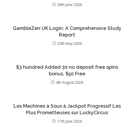
26th June 2026
GambleZen UK Login: A Comprehensive Study
Report
20th May 2026
$3 hundred Added 30 no deposit free spins
bonus, $50 Free
4th August 2026
Les Machines à Sous à Jackpot Progressif Les
Plus Prometteuses sur LuckyCircus
11th June 2026