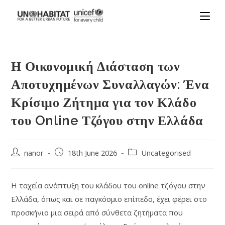
Η Οικονομική Διάσταση των
Αποτυχημένων Συναλλαγών: Ένα
Κρίσιμο Ζήτημα για τον Κλάδο
του Online Τζόγου στην Ελλάδα
nanor
18th June 2026
Uncategorised
Η ταχεία ανάπτυξη του κλάδου του online τζόγου στην
Ελλάδα, όπως και σε παγκόσμιο επίπεδο, έχει φέρει στο
προσκήνιο μια σειρά από σύνθετα ζητήματα που