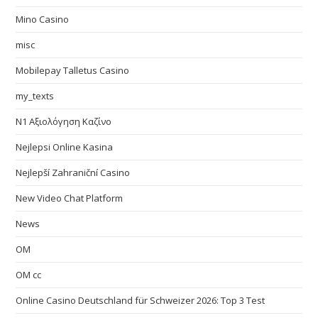
Mino Casino
misc
Mobilepay Talletus Casino
my_texts
N1 Αξιολόγηση Καζίνο
Nejlepsi Online Kasina
Nejlepší Zahraniční Casino
New Video Chat Platform
News
OM
OM cc
Online Casino Deutschland für Schweizer 2026: Top 3 Test