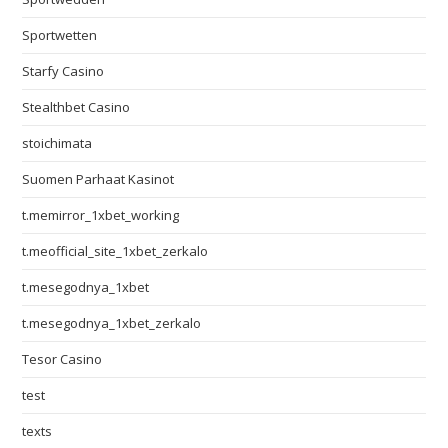
Sportwetten
Starfy Casino
Stealthbet Casino
stoichimata
Suomen Parhaat Kasinot
t.memirror_1xbet_working
t.meofficial_site_1xbet_zerkalo
t.mesegodnya_1xbet
t.mesegodnya_1xbet_zerkalo
Tesor Casino
test
texts