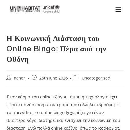
Η Κοινωνική Διάσταση του
Online Bingo: Πέρα από την
Οθόνη
nanor
26th June 2026
Uncategorised
Στον κόσμο του online τζόγου, όπου η τεχνολογία έχει
φέρει επανάσταση στον τρόπο που αλληλεπιδρούμε με
τα παιχνίδια, το online bingo ξεχωρίζει για έναν
ιδιαίτερο λόγο: διατηρεί και ενισχύει την κοινωνική του
διάσταση. Ενώ πολλά online καζίνο, όπως το
RodeoSlot
,