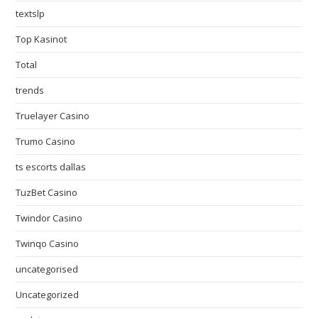
textslp
Top Kasinot
Total
trends
Truelayer Casino
Trumo Casino
ts escorts dallas
TuzBet Casino
Twindor Casino
Twinqo Casino
uncategorised
Uncategorized