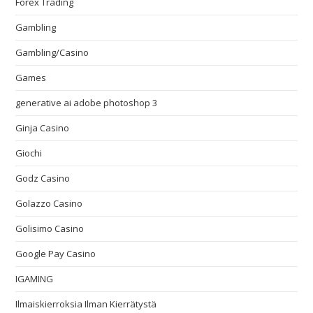
Forex Trading
Gambling
Gambling/Casino
Games
generative ai adobe photoshop 3
Ginja Casino
Giochi
Godz Casino
Golazzo Casino
Golisimo Casino
Google Pay Casino
IGAMING
Ilmaiskierroksia Ilman Kierrätystä