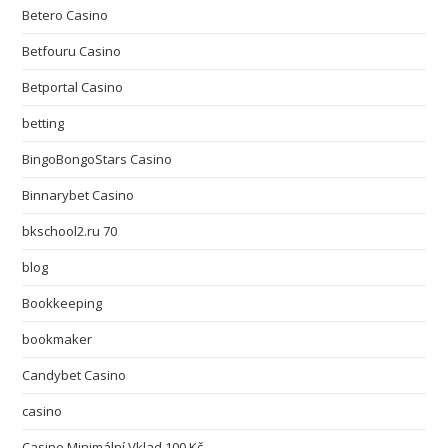
Betero Casino
Betfouru Casino
Betportal Casino
betting
BingoBongoStars Casino
Binnarybet Casino
bkschool2.ru 70
blog
Bookkeeping
bookmaker
Candybet Casino
casino
Casino Minimální Vklad 100 Kč