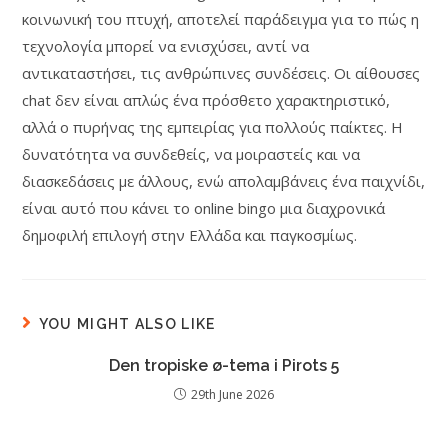
κοινωνική του πτυχή, αποτελεί παράδειγμα για το πώς η
τεχνολογία μπορεί να ενισχύσει, αντί να
αντικαταστήσει, τις ανθρώπινες συνδέσεις. Οι αίθουσες
chat δεν είναι απλώς ένα πρόσθετο χαρακτηριστικό,
αλλά ο πυρήνας της εμπειρίας για πολλούς παίκτες. Η
δυνατότητα να συνδεθείς, να μοιραστείς και να
διασκεδάσεις με άλλους, ενώ απολαμβάνεις ένα παιχνίδι,
είναι αυτό που κάνει το online bingo μια διαχρονικά
δημοφιλή επιλογή στην Ελλάδα και παγκοσμίως.
YOU MIGHT ALSO LIKE
Den tropiske ø-tema i Pirots 5
29th June 2026