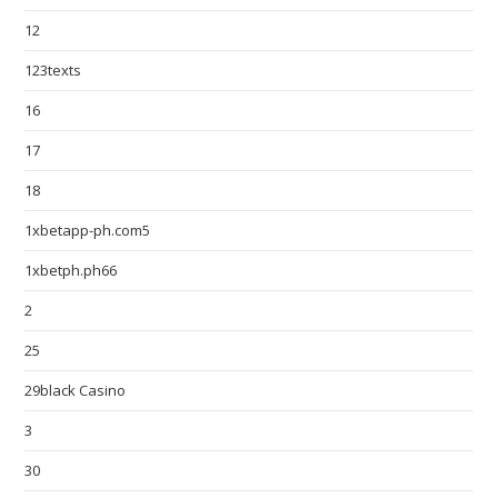
12
123texts
16
17
18
1xbetapp-ph.com5
1xbetph.ph66
2
25
29black Casino
3
30