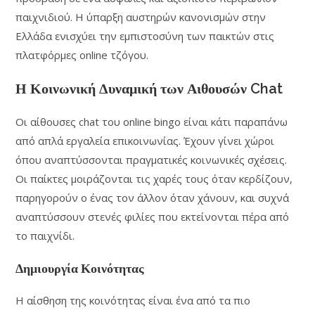
παιχνιδιού. Η ύπαρξη αυστηρών κανονισμών στην
Ελλάδα ενισχύει την εμπιστοσύνη των παικτών στις
πλατφόρμες online τζόγου.
Η Κοινωνική Δυναμική των Αιθουσών Chat
Οι αίθουσες chat του online bingo είναι κάτι παραπάνω
από απλά εργαλεία επικοινωνίας. Έχουν γίνει χώροι
όπου αναπτύσσονται πραγματικές κοινωνικές σχέσεις.
Οι παίκτες μοιράζονται τις χαρές τους όταν κερδίζουν,
παρηγορούν ο ένας τον άλλον όταν χάνουν, και συχνά
αναπτύσσουν στενές φιλίες που εκτείνονται πέρα από
το παιχνίδι.
Δημιουργία Κοινότητας
Η αίσθηση της κοινότητας είναι ένα από τα πιο