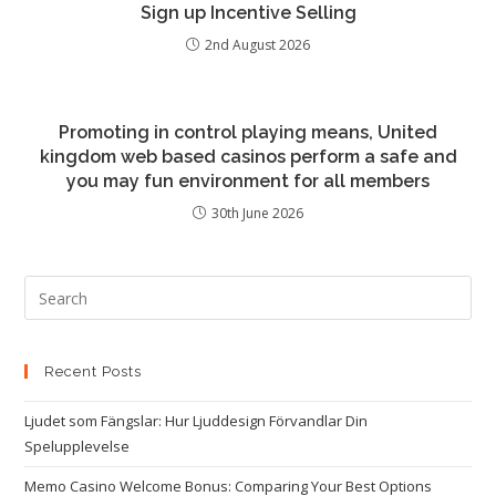
Sign up Incentive Selling
2nd August 2026
Promoting in control playing means, United
kingdom web based casinos perform a safe and
you may fun environment for all members
30th June 2026
Recent Posts
Ljudet som Fängslar: Hur Ljuddesign Förvandlar Din
Spelupplevelse
Memo Casino Welcome Bonus: Comparing Your Best Options