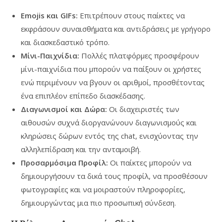
Emojis και GIFs:
Επιτρέπουν στους παίκτες να
εκφράσουν συναισθήματα και αντιδράσεις με γρήγορο
και διασκεδαστικό τρόπο.
Μίνι-Παιχνίδια:
Πολλές πλατφόρμες προσφέρουν
μίνι-παιχνίδια που μπορούν να παίξουν οι χρήστες
ενώ περιμένουν να βγουν οι αριθμοί, προσθέτοντας
ένα επιπλέον επίπεδο διασκέδασης.
Διαγωνισμοί και Δώρα:
Οι διαχειριστές των
αιθουσών συχνά διοργανώνουν διαγωνισμούς και
κληρώσεις δώρων εντός της chat, ενισχύοντας την
αλληλεπίδραση και την ανταμοιβή.
Προσαρμόσιμα Προφίλ:
Οι παίκτες μπορούν να
δημιουργήσουν τα δικά τους προφίλ, να προσθέσουν
φωτογραφίες και να μοιραστούν πληροφορίες,
δημιουργώντας μια πιο προσωπική σύνδεση.