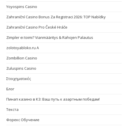
Yoyospins Casino
Zahraniční Casino Bonus Za Registraci 2026: TOP Nabídky
Zahraniční Casino Pro České Hráče
Zimpler ei toimi? Vianmääritys & Rahojen Palautus
zolotoyabloko.ru A
Zombillion Casino
Zuluspins Casino
Στοιχηματικές
Блог
Пинап казино в КЗ: Ваш путь к азартным победам!
Текста
Форекс Обучение