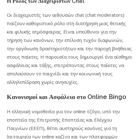
Η Ρόλος των Διαχειριστών Chat
Οι διαχειριστές των αιθουσών chat (chat moderators)
παίζουν καθοριστικό ρόλο στη διατήρηση μιας θετικής
και φιλικής ατμόσφαιρας. Είναι υπεύθυνοι για την
τήρηση των κανόνων, την επίλυση τυχόν διαφωνιών,
την οργάνωση δραστηριοτήτων και την παροχή βοήθειας
στους παίκτες. Η παρουσία τους δημιουργεί ένα αίσθημα
ασφάλειας και τάξης, επιτρέποντας στους παίκτες να
απολαύσουν το παιχνίδι και την κοινωνική τους
αλληλεπίδραση χωρίς ανησυχίες.
Κανονισμοί και Ασφάλεια στο Online Bingo
Η ελληνική νομοθεσία για τον online τζόγο, υπό την
εποπτεία της Επιτροπής Εποπτείας και Ελέγχου
Παιγνίων (ΕΕΕΠ), θέτει αυστηρούς κανόνες για τη
λειτουργία των online καζίνο και των πλατφορμών