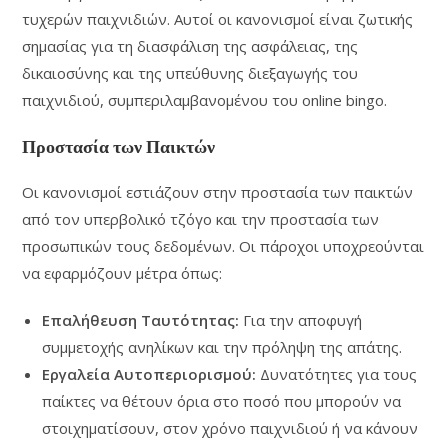
τυχερών παιχνιδιών. Αυτοί οι κανονισμοί είναι ζωτικής
σημασίας για τη διασφάλιση της ασφάλειας, της
δικαιοσύνης και της υπεύθυνης διεξαγωγής του
παιχνιδιού, συμπεριλαμβανομένου του online bingo.
Προστασία των Παικτών
Οι κανονισμοί εστιάζουν στην προστασία των παικτών
από τον υπερβολικό τζόγο και την προστασία των
προσωπικών τους δεδομένων. Οι πάροχοι υποχρεούνται
να εφαρμόζουν μέτρα όπως:
Επαλήθευση Ταυτότητας:
Για την αποφυγή
συμμετοχής ανηλίκων και την πρόληψη της απάτης.
Εργαλεία Αυτοπεριορισμού:
Δυνατότητες για τους
παίκτες να θέτουν όρια στο ποσό που μπορούν να
στοιχηματίσουν, στον χρόνο παιχνιδιού ή να κάνουν