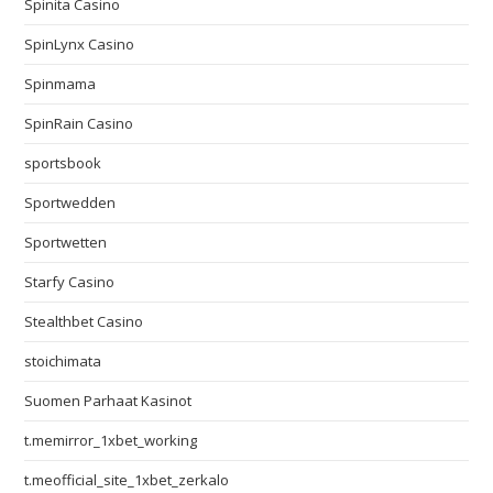
Spinita Casino
SpinLynx Casino
Spinmama
SpinRain Casino
sportsbook
Sportwedden
Sportwetten
Starfy Casino
Stealthbet Casino
stoichimata
Suomen Parhaat Kasinot
t.memirror_1xbet_working
t.meofficial_site_1xbet_zerkalo