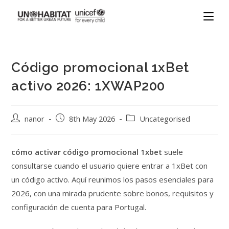
Código promocional 1xBet
activo 2026: 1XWAP200
nanor
8th May 2026
Uncategorised
cómo activar código promocional 1xbet
suele
consultarse cuando el usuario quiere entrar a 1xBet con
un código activo. Aquí reunimos los pasos esenciales para
2026, con una mirada prudente sobre bonos, requisitos y
configuración de cuenta para Portugal.