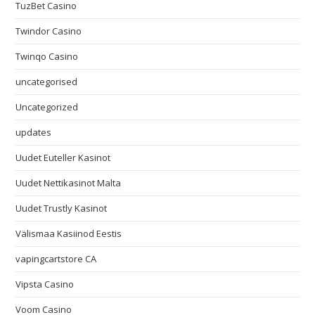
TuzBet Casino
Twindor Casino
Twinqo Casino
uncategorised
Uncategorized
updates
Uudet Euteller Kasinot
Uudet Nettikasinot Malta
Uudet Trustly Kasinot
Välismaa Kasiinod Eestis
vapingcartstore CA
Vipsta Casino
Voom Casino