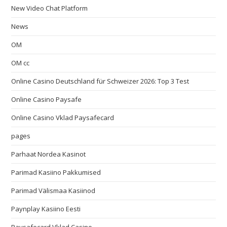
New Video Chat Platform
News
OM
OM cc
Online Casino Deutschland für Schweizer 2026: Top 3 Test
Online Casino Paysafe
Online Casino Vklad Paysafecard
pages
Parhaat Nordea Kasinot
Parimad Kasiino Pakkumised
Parimad Välismaa Kasiinod
Paynplay Kasiino Eesti