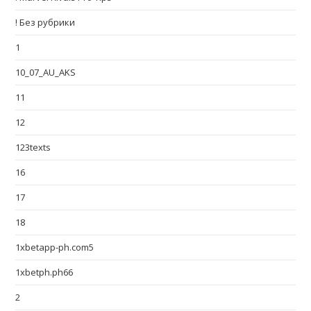
! Без рубрики
1
10_07_AU_AKS
11
12
123texts
16
17
18
1xbetapp-ph.com5
1xbetph.ph66
2