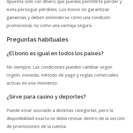
Apuesta solo con dinero que puedas permitirte perder y
evita perseguir pérdidas. Los bonos no garantizan
ganancias y deben entenderse como una condición
promocional, no como una ventaja segura.
Preguntas habituales
¿El bono es igual en todos los países?
No siempre. Las condiciones pueden cambiar según
región, moneda, método de pago y reglas comerciales
activas en ese momento.
¿Sirve para casino y deportes?
Puede estar asociado a distintas categorías, pero la
disponibilidad exacta se debe revisar dentro de la sección
de promociones de la cuenta.