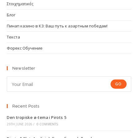
Στοιχηματικές
Блог
Пинап казино в КЗ: Ваш путь к азартным победам!
Текста
Форекс Обучение
Newsletter
GO
Recent Posts
Den tropiske ø-tema i Pirots 5
29TH JUNE 2026
/
0 COMMENTS