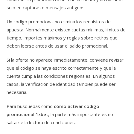
solo en capturas o mensajes antiguos.
Un código promocional no elimina los requisitos de
apuesta. Normalmente existen cuotas mínimas, límites de
tiempo, importes máximos y reglas sobre retiros que
deben leerse antes de usar el saldo promocional.
Si la oferta no aparece inmediatamente, conviene revisar
que el código se haya escrito correctamente y que la
cuenta cumpla las condiciones regionales. En algunos
casos, la verificación de identidad también puede ser
necesaria.
Para búsquedas como
cómo activar código
promocional 1xbet
, la parte más importante es no
saltarse la lectura de condiciones.