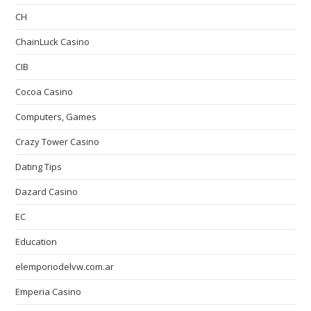
CH
ChainLuck Casino
CIB
Cocoa Casino
Computers, Games
Crazy Tower Сasino
Dating Tips
Dazard Casino
EC
Education
elemporiodelvw.com.ar
Emperia Casino