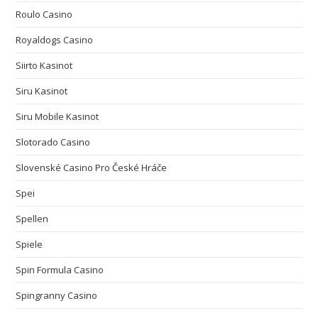
Roulo Casino
Royaldogs Casino
Siirto Kasinot
Siru Kasinot
Siru Mobile Kasinot
Slotorado Casino
Slovenské Casino Pro České Hráče
Spei
Spellen
Spiele
Spin Formula Casino
Spingranny Casino