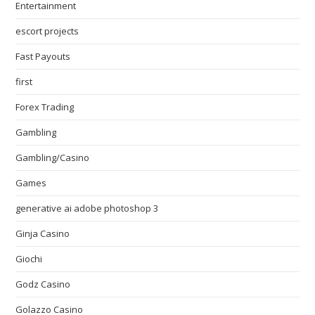
Entertainment
escort projects
Fast Payouts
first
Forex Trading
Gambling
Gambling/Casino
Games
generative ai adobe photoshop 3
Ginja Casino
Giochi
Godz Casino
Golazzo Casino