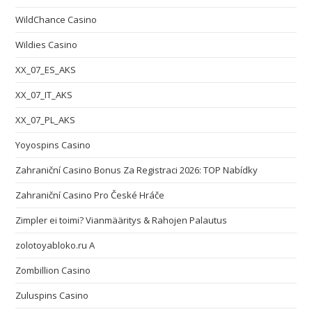
WildChance Casino
Wildies Casino
XX_07_ES_AKS
XX_07_IT_AKS
XX_07_PL_AKS
Yoyospins Casino
Zahraniční Casino Bonus Za Registraci 2026: TOP Nabídky
Zahraniční Casino Pro České Hráče
Zimpler ei toimi? Vianmääritys & Rahojen Palautus
zolotoyabloko.ru A
Zombillion Casino
Zuluspins Casino