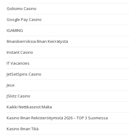
Golisimo Casino
Google Pay Casino
IGAMING
Ilmaiskierroksia Ilman Kierrätystä
Instant Casino
IT Vacancies
JetSetSpins Casino
Jeux
JSlotz Casino
Kaikki Nettikasinot Malta
Kasino Ilman Rekisteröitymistä 2026 – TOP 3 Suomessa
Kasino Ilman Tiliä