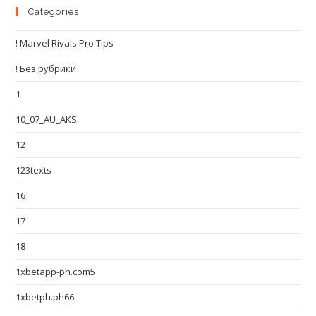
Categories
! Marvel Rivals Pro Tips
! Без рубрики
1
10_07_AU_AKS
12
123texts
16
17
18
1xbetapp-ph.com5
1xbetph.ph66