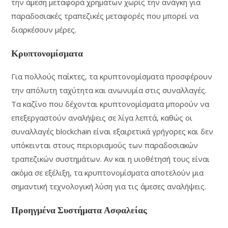
την άμεση μεταφορά χρημάτων χωρίς την ανάγκη για
παραδοσιακές τραπεζικές μεταφορές που μπορεί να
διαρκέσουν μέρες.
Κρυπτονομίσματα
Για πολλούς παίκτες, τα κρυπτονομίσματα προσφέρουν
την απόλυτη ταχύτητα και ανωνυμία στις συναλλαγές.
Τα καζίνο που δέχονται κρυπτονομίσματα μπορούν να
επεξεργαστούν αναλήψεις σε λίγα λεπτά, καθώς οι
συναλλαγές blockchain είναι εξαιρετικά γρήγορες και δεν
υπόκεινται στους περιορισμούς των παραδοσιακών
τραπεζικών συστημάτων. Αν και η υιοθέτησή τους είναι
ακόμα σε εξέλιξη, τα κρυπτονομίσματα αποτελούν μια
σημαντική τεχνολογική λύση για τις άμεσες αναλήψεις.
Προηγμένα Συστήματα Ασφαλείας