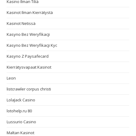
Kasino Ilman Tiliä
Kasinot Ilman Kierrätystä
Kasinot Netissä
Kasyno Bez Weryfikacji
Kasyno Bez Weryfikacji Kyc
Kasyno Z Paysafecard
Kierrätysvapaat Kasinot
Leon
listcrawler corpus christi
LolaJack Casino
lotohelp.ru 80
Lussurio Casino
Maltan Kasinot