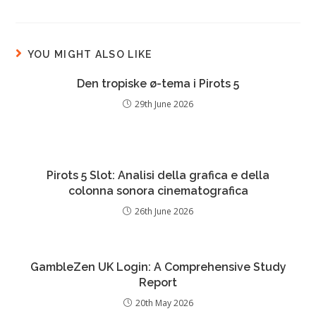
YOU MIGHT ALSO LIKE
Den tropiske ø-tema i Pirots 5
29th June 2026
Pirots 5 Slot: Analisi della grafica e della
colonna sonora cinematografica
26th June 2026
GambleZen UK Login: A Comprehensive Study
Report
20th May 2026