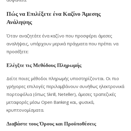
Πώς να Επιλέξετε ένα Καζίνο Άμεσης
Ανάληψης
Όταν αναζητάτε ένα καζίνο που προσφέρει άμεσες
αναλήψεις, υπάρχουν μερικά πράγματα που πρέπει να
προσέξετε:
Ελέγξτε τις Μεθόδους Πληρωμής
Δείτε ποιες μέθοδοι πληρωμής υποστηρίζονται. Οι πιο
γρήγορες επιλογές περιλαμβάνουν συνήθως ηλεκτρονικά
πορτοφόλια (όπως Skrill, Neteller), άμεσες τραπεζικές
μεταφορές μέσω Open Banking και, φυσικά,
κρυπτονομίσματα.
Διαβάστε τους Όρους και Προϋποθέσεις