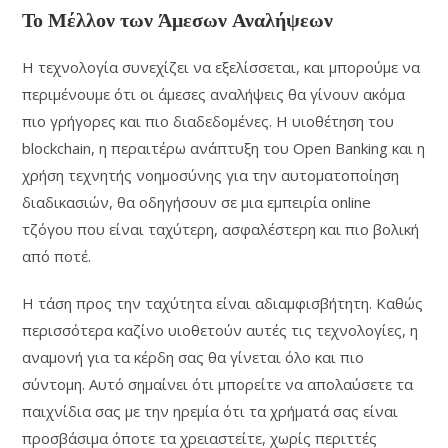
Το Μέλλον των Άμεσων Αναλήψεων
Η τεχνολογία συνεχίζει να εξελίσσεται, και μπορούμε να
περιμένουμε ότι οι άμεσες αναλήψεις θα γίνουν ακόμα
πιο γρήγορες και πιο διαδεδομένες. Η υιοθέτηση του
blockchain, η περαιτέρω ανάπτυξη του Open Banking και η
χρήση τεχνητής νοημοσύνης για την αυτοματοποίηση
διαδικασιών, θα οδηγήσουν σε μια εμπειρία online
τζόγου που είναι ταχύτερη, ασφαλέστερη και πιο βολική
από ποτέ.
Η τάση προς την ταχύτητα είναι αδιαμφισβήτητη. Καθώς
περισσότερα καζίνο υιοθετούν αυτές τις τεχνολογίες, η
αναμονή για τα κέρδη σας θα γίνεται όλο και πιο
σύντομη. Αυτό σημαίνει ότι μπορείτε να απολαύσετε τα
παιχνίδια σας με την ηρεμία ότι τα χρήματά σας είναι
προσβάσιμα όποτε τα χρειαστείτε, χωρίς περιττές