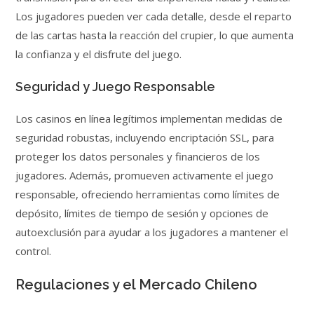
Los jugadores pueden ver cada detalle, desde el reparto
de las cartas hasta la reacción del crupier, lo que aumenta
la confianza y el disfrute del juego.
Seguridad y Juego Responsable
Los casinos en línea legítimos implementan medidas de
seguridad robustas, incluyendo encriptación SSL, para
proteger los datos personales y financieros de los
jugadores. Además, promueven activamente el juego
responsable, ofreciendo herramientas como límites de
depósito, límites de tiempo de sesión y opciones de
autoexclusión para ayudar a los jugadores a mantener el
control.
Regulaciones y el Mercado Chileno