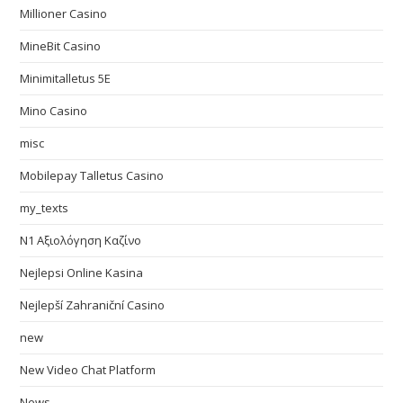
Millioner Casino
MineBit Casino
Minimitalletus 5E
Mino Casino
misc
Mobilepay Talletus Casino
my_texts
N1 Αξιολόγηση Καζίνο
Nejlepsi Online Kasina
Nejlepší Zahraniční Casino
new
New Video Chat Platform
News