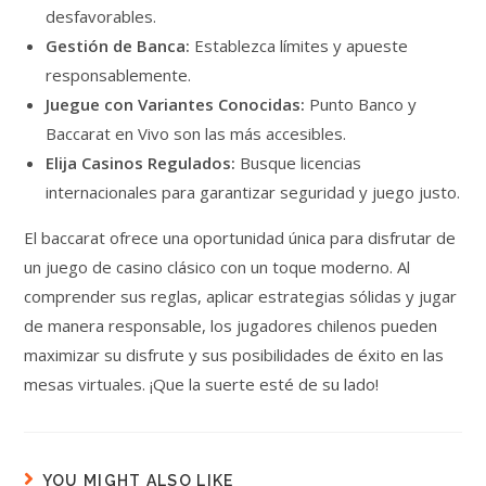
desfavorables.
Gestión de Banca:
Establezca límites y apueste
responsablemente.
Juegue con Variantes Conocidas:
Punto Banco y
Baccarat en Vivo son las más accesibles.
Elija Casinos Regulados:
Busque licencias
internacionales para garantizar seguridad y juego justo.
El baccarat ofrece una oportunidad única para disfrutar de
un juego de casino clásico con un toque moderno. Al
comprender sus reglas, aplicar estrategias sólidas y jugar
de manera responsable, los jugadores chilenos pueden
maximizar su disfrute y sus posibilidades de éxito en las
mesas virtuales. ¡Que la suerte esté de su lado!
YOU MIGHT ALSO LIKE