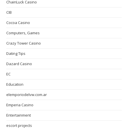
ChainLuck Casino
CIB
Cocoa Casino
Computers, Games
Crazy Tower Сasino
Dating Tips
Dazard Casino
EC
Education
elemporiodelvw.com.ar
Emperia Casino
Entertainment
escort projects