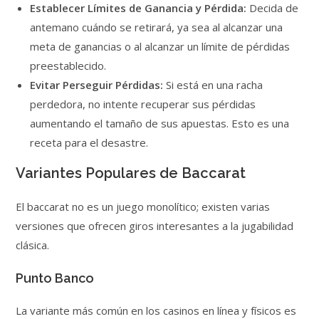
Establecer Límites de Ganancia y Pérdida:
Decida de
antemano cuándo se retirará, ya sea al alcanzar una
meta de ganancias o al alcanzar un límite de pérdidas
preestablecido.
Evitar Perseguir Pérdidas:
Si está en una racha
perdedora, no intente recuperar sus pérdidas
aumentando el tamaño de sus apuestas. Esto es una
receta para el desastre.
Variantes Populares de Baccarat
El baccarat no es un juego monolítico; existen varias
versiones que ofrecen giros interesantes a la jugabilidad
clásica.
Punto Banco
La variante más común en los casinos en línea y físicos es