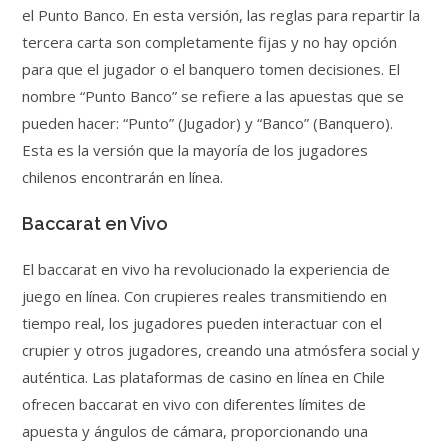
el Punto Banco. En esta versión, las reglas para repartir la
tercera carta son completamente fijas y no hay opción
para que el jugador o el banquero tomen decisiones. El
nombre “Punto Banco” se refiere a las apuestas que se
pueden hacer: “Punto” (Jugador) y “Banco” (Banquero).
Esta es la versión que la mayoría de los jugadores
chilenos encontrarán en línea.
Baccarat en Vivo
El baccarat en vivo ha revolucionado la experiencia de
juego en línea. Con crupieres reales transmitiendo en
tiempo real, los jugadores pueden interactuar con el
crupier y otros jugadores, creando una atmósfera social y
auténtica. Las plataformas de casino en línea en Chile
ofrecen baccarat en vivo con diferentes límites de
apuesta y ángulos de cámara, proporcionando una