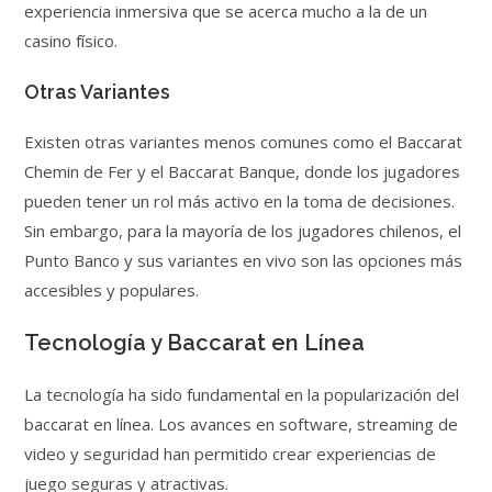
experiencia inmersiva que se acerca mucho a la de un
casino físico.
Otras Variantes
Existen otras variantes menos comunes como el Baccarat
Chemin de Fer y el Baccarat Banque, donde los jugadores
pueden tener un rol más activo en la toma de decisiones.
Sin embargo, para la mayoría de los jugadores chilenos, el
Punto Banco y sus variantes en vivo son las opciones más
accesibles y populares.
Tecnología y Baccarat en Línea
La tecnología ha sido fundamental en la popularización del
baccarat en línea. Los avances en software, streaming de
video y seguridad han permitido crear experiencias de
juego seguras y atractivas.