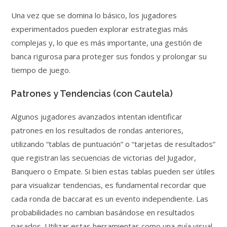
Una vez que se domina lo básico, los jugadores
experimentados pueden explorar estrategias más
complejas y, lo que es más importante, una gestión de
banca rigurosa para proteger sus fondos y prolongar su
tiempo de juego.
Patrones y Tendencias (con Cautela)
Algunos jugadores avanzados intentan identificar
patrones en los resultados de rondas anteriores,
utilizando “tablas de puntuación” o “tarjetas de resultados”
que registran las secuencias de victorias del Jugador,
Banquero o Empate. Si bien estas tablas pueden ser útiles
para visualizar tendencias, es fundamental recordar que
cada ronda de baccarat es un evento independiente. Las
probabilidades no cambian basándose en resultados
pasados. Utilizar estas herramientas como una guía visual,