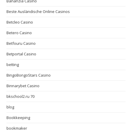
Bananzia Casino
Beste Ausländische Online Casinos
Betcleo Casino
Betero Casino
Betfouru Casino
Betportal Casino
betting
BingoBongoStars Casino
Binnarybet Casino
bkschool2.ru 70
blog
Bookkeeping
bookmaker