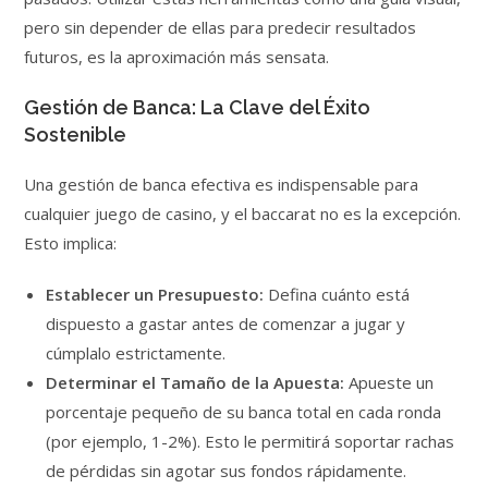
pero sin depender de ellas para predecir resultados
futuros, es la aproximación más sensata.
Gestión de Banca: La Clave del Éxito
Sostenible
Una gestión de banca efectiva es indispensable para
cualquier juego de casino, y el baccarat no es la excepción.
Esto implica:
Establecer un Presupuesto:
Defina cuánto está
dispuesto a gastar antes de comenzar a jugar y
cúmplalo estrictamente.
Determinar el Tamaño de la Apuesta:
Apueste un
porcentaje pequeño de su banca total en cada ronda
(por ejemplo, 1-2%). Esto le permitirá soportar rachas
de pérdidas sin agotar sus fondos rápidamente.