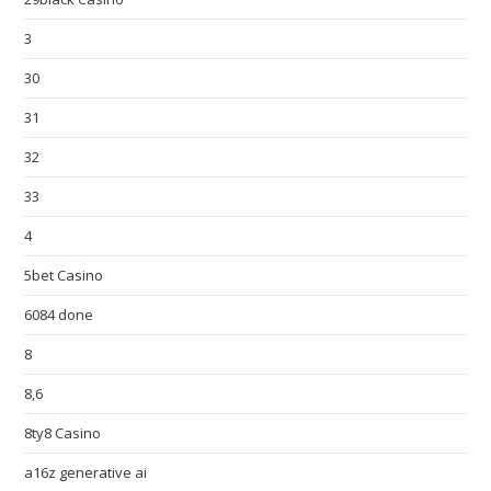
3
30
31
32
33
4
5bet Casino
6084 done
8
8,6
8ty8 Casino
a16z generative ai