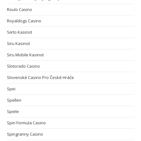
Roulo Casino
Royaldogs Casino
Siirto Kasinot
Siru Kasinot
Siru Mobile Kasinot
Slotorado Casino
Slovenské Casino Pro České Hráče
Spei
Spellen
Spiele
Spin Formula Casino
Spingranny Casino