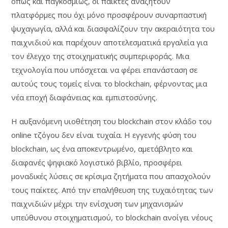
όπως και παγκοσμίως, οι παίκτες αναζητούν
πλατφόρμες που όχι μόνο προσφέρουν συναρπαστική
ψυχαγωγία, αλλά και διασφαλίζουν την ακεραιότητα του
παιχνιδιού και παρέχουν αποτελεσματικά εργαλεία για
τον έλεγχο της στοιχηματικής συμπεριφοράς. Μια
τεχνολογία που υπόσχεται να φέρει επανάσταση σε
αυτούς τους τομείς είναι το blockchain, φέρνοντας μια
νέα εποχή διαφάνειας και εμπιστοσύνης.
Η αυξανόμενη υιοθέτηση του blockchain στον κλάδο του
online τζόγου δεν είναι τυχαία. Η εγγενής φύση του
blockchain, ως ένα αποκεντρωμένο, αμετάβλητο και
διαφανές ψηφιακό λογιστικό βιβλίο, προσφέρει
μοναδικές λύσεις σε κρίσιμα ζητήματα που απασχολούν
τους παίκτες. Από την επαλήθευση της τυχαιότητας των
παιχνιδιών μέχρι την ενίσχυση των μηχανισμών
υπεύθυνου στοιχηματισμού, το blockchain ανοίγει νέους