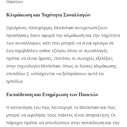
παικτών.
Κλιμάκωση και Ταχύτητα Συναλλαγών
Ορισμένες πλατφόρμες blockchain αντιμετωπίζουν
προκλήσεις όσον αφορά την κλιμάκωση και την ταχύτητα
των συναλλαγών, κάτι που μπορεί να είναι κρίσιμο σε
ένα περιβάλλον online τζόγου όπου οι συναλλαγές
πρέπει να είναι άμεσες. Ωστόσο, οι συνεχείς εξελίξεις
στην τεχνολογία blockchain, όπως οι λύσεις κλιμάκωσης
επιπέδου 2, υπόσχονται να ξεπεράσουν αυτά τα
εμπόδια.
Εκπαίδευση και Ενημέρωση των Παικτών
Η κατανόηση του πώς λειτουργεί το blockchain και πώς
μπορεί να ωφελήσει τους παίκτες είναι απαραίτητη. Οι
πάροχοι πρέπει να επενδύσουν στην εκπαίδευση και την