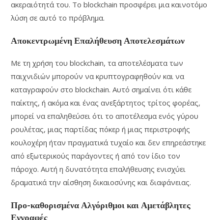
ακεραιότητά του. Το blockchain προσφέρει μια καινοτόμο
λύση σε αυτό το πρόβλημα.
Αποκεντρωμένη Επαλήθευση Αποτελεσμάτων
Με τη χρήση του blockchain, τα αποτελέσματα των
παιχνιδιών μπορούν να κρυπτογραφηθούν και να
καταγραφούν στο blockchain. Αυτό σημαίνει ότι κάθε
παίκτης, ή ακόμα και ένας ανεξάρτητος τρίτος φορέας,
μπορεί να επαληθεύσει ότι το αποτέλεσμα ενός γύρου
ρουλέτας, μιας παρτίδας πόκερ ή μιας περιστροφής
κουλοχέρη ήταν πραγματικά τυχαίο και δεν επηρεάστηκε
από εξωτερικούς παράγοντες ή από τον ίδιο τον
πάροχο. Αυτή η δυνατότητα επαλήθευσης ενισχύει
δραματικά την αίσθηση δικαιοσύνης και διαφάνειας.
Προ-καθορισμένα Αλγόριθμοι και Αμετάβλητες
Εγγραφές