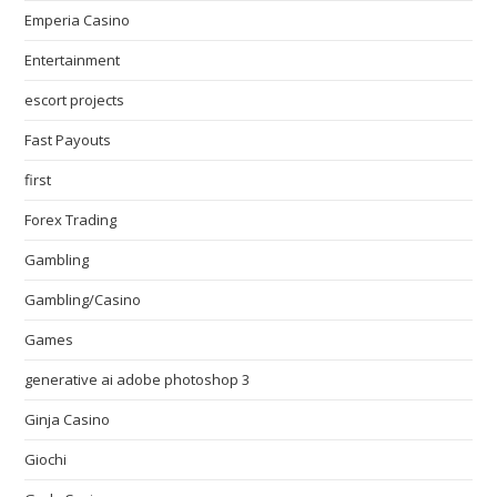
Emperia Casino
Entertainment
escort projects
Fast Payouts
first
Forex Trading
Gambling
Gambling/Casino
Games
generative ai adobe photoshop 3
Ginja Casino
Giochi