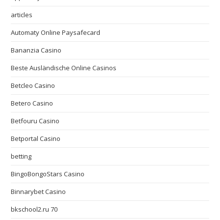
articles
Automaty Online Paysafecard
Bananzia Casino
Beste Ausländische Online Casinos
Betcleo Casino
Betero Casino
Betfouru Casino
Betportal Casino
betting
BingoBongoStars Casino
Binnarybet Casino
bkschool2.ru 70