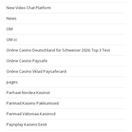
New Video Chat Platform
News
OM
OM cc
Online Casino Deutschland für Schweizer 2026: Top 3 Test
Online Casino Paysafe
Online Casino Vklad Paysafecard
pages
Parhaat Nordea Kasinot
Parimad Kasiino Pakkumised
Parimad Välismaa Kasiinod
Paynplay Kasiino Eesti