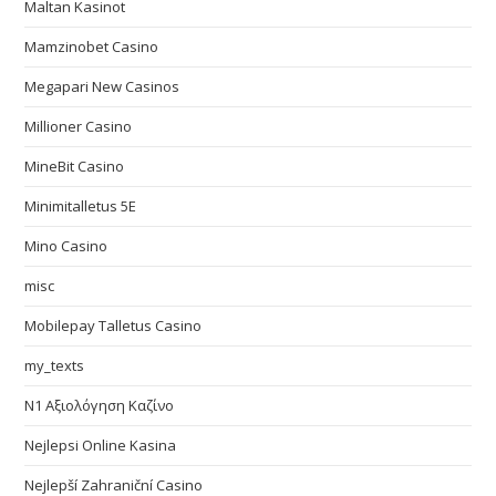
Maltan Kasinot
Mamzinobet Casino
Megapari New Casinos
Millioner Casino
MineBit Casino
Minimitalletus 5E
Mino Casino
misc
Mobilepay Talletus Casino
my_texts
N1 Αξιολόγηση Καζίνο
Nejlepsi Online Kasina
Nejlepší Zahraniční Casino