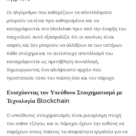
Οι αλγόριθμοι που καθορίζουν τα αποτελέσματα
μπορούν να είναι προ-καθορισμένοι και να
καταγράφονται στο blockchain πριν από την έναρξη του
παιχνιδιού. Αυτό εξασφαλίζει ότι οι κανόνες είναι
σαφείς και δεν μπορούν να αλλάξουν εκ των υστέρων.
Κάθε στοίχημα και το αντίστοιχο αποτέλεσμά του
καταγράφονται ως αμετάβλητη συναλλαγή,
δημιουργώντας ένα αδιάψευστο αρχείο που
προστατεύει τόσο τον παίκτη όσο και τον πάροχο.
Ενισχύοντας τον Υπεύθυνο Στοιχηματισμό με
Τεχνολογία Blockchain
Ο υπεύθυνος στοιχηματισμός είναι μια κρίσιμη πτυχή
του online τζόγου, και οι πάροχοι έχουν την ευθύνη να
παρέχουν στους παίκτες τα απαραίτητα εργαλεία για να