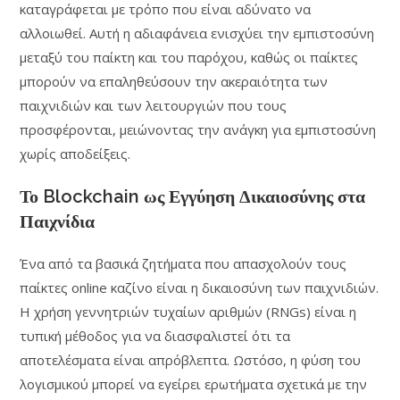
καταγράφεται με τρόπο που είναι αδύνατο να
αλλοιωθεί. Αυτή η αδιαφάνεια ενισχύει την εμπιστοσύνη
μεταξύ του παίκτη και του παρόχου, καθώς οι παίκτες
μπορούν να επαληθεύσουν την ακεραιότητα των
παιχνιδιών και των λειτουργιών που τους
προσφέρονται, μειώνοντας την ανάγκη για εμπιστοσύνη
χωρίς αποδείξεις.
Το Blockchain ως Εγγύηση Δικαιοσύνης στα
Παιχνίδια
Ένα από τα βασικά ζητήματα που απασχολούν τους
παίκτες online καζίνο είναι η δικαιοσύνη των παιχνιδιών.
Η χρήση γεννητριών τυχαίων αριθμών (RNGs) είναι η
τυπική μέθοδος για να διασφαλιστεί ότι τα
αποτελέσματα είναι απρόβλεπτα. Ωστόσο, η φύση του
λογισμικού μπορεί να εγείρει ερωτήματα σχετικά με την