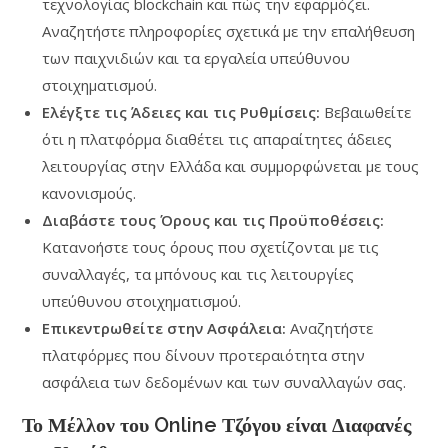
τεχνολογίας blockchain και πώς την εφαρμόζει.
Αναζητήστε πληροφορίες σχετικά με την επαλήθευση
των παιχνιδιών και τα εργαλεία υπεύθυνου
στοιχηματισμού.
Ελέγξτε τις Άδειες και τις Ρυθμίσεις:
Βεβαιωθείτε
ότι η πλατφόρμα διαθέτει τις απαραίτητες άδειες
λειτουργίας στην Ελλάδα και συμμορφώνεται με τους
κανονισμούς.
Διαβάστε τους Όρους και τις Προϋποθέσεις:
Κατανοήστε τους όρους που σχετίζονται με τις
συναλλαγές, τα μπόνους και τις λειτουργίες
υπεύθυνου στοιχηματισμού.
Επικεντρωθείτε στην Ασφάλεια:
Αναζητήστε
πλατφόρμες που δίνουν προτεραιότητα στην
ασφάλεια των δεδομένων και των συναλλαγών σας.
Το Μέλλον του Online Τζόγου είναι Διαφανές