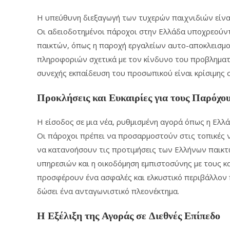
Η υπεύθυνη διεξαγωγή των τυχερών παιχνιδιών είνα
Οι αδειοδοτημένοι πάροχοι στην Ελλάδα υποχρεούν
παικτών, όπως η παροχή εργαλείων αυτο-αποκλεισμού
πληροφοριών σχετικά με τον κίνδυνο του προβληματι
συνεχής εκπαίδευση του προσωπικού είναι κρίσιμης 
Προκλήσεις και Ευκαιρίες για τους Παρόχο
Η είσοδος σε μια νέα, ρυθμισμένη αγορά όπως η Ελλά
Οι πάροχοι πρέπει να προσαρμοστούν στις τοπικές ν
να κατανοήσουν τις προτιμήσεις των Ελλήνων παικτ
υπηρεσιών και η οικοδόμηση εμπιστοσύνης με τους κα
προσφέρουν ένα ασφαλές και ελκυστικό περιβάλλον 
δώσει ένα ανταγωνιστικό πλεονέκτημα.
Η Εξέλιξη της Αγοράς σε Διεθνές Επίπεδο