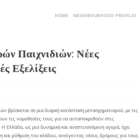
HOME
NEIGHBOURHOOD PROFILES
ών Παιχνιδιών: Νέες
ές Εξελίξεις
ών βρίσκεται σε μια διαρκή κατάσταση μετασχηματισμού, με τις
υν τις νομοθεσίες τους για να ανταποκριθούν στις
ς. Η Ελλάδα, ως μια δυναμική και αναπτυσσόμενη αγορά, έχει
η και ρύθμιση του κλάδου, ανοίγοντας νέους δρόμους για τους