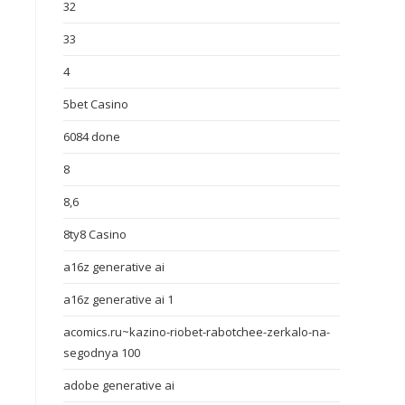
32
33
4
5bet Casino
6084 done
8
8,6
8ty8 Casino
a16z generative ai
a16z generative ai 1
acomics.ru~kazino-riobet-rabotchee-zerkalo-na-
segodnya 100
adobe generative ai