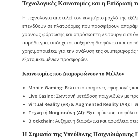
Τεχνολογικές Καινοτομίες και η Επίδρασή τ
Η τεχνολογία αποτελεί τον κινητήριο μοχλό της εξέλ
επενδύουν σε πλατφόρμες που προσφέρουν απαράμιλ
χρόνους φόρτωσης και απρόσκοπτη λειτουργία σε όλε
παράδειγμα, υπόσχεται αυξημένη διαφάνεια και ασφά
χρησιμοποιείται για την ανάλυση της συμπεριφοράς
εξατομικευμένων προσφορών.
Καινοτομίες που Διαμορφώνουν το Μέλλον
Mobile Gaming:
Βελτιστοποιημένες εφαρμογές και 
Live Casino:
Ζωντανή μετάδοση παιχνιδιών με πραγ
Virtual Reality (VR) & Augmented Reality (AR):
Πει
Τεχνητή Νοημοσύνη (AI):
Εξατομίκευση, ασφάλεια
Blockchain:
Αυξημένη διαφάνεια και ασφάλεια στι
Η Σημασία της Υπεύθυνης Παιχνιδιάρικης 