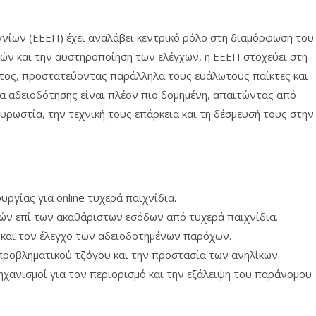
γνίων (ΕΕΕΠ) έχει αναλάβει κεντρικό ρόλο στη διαμόρφωση του
ιών και την αυστηροποίηση των ελέγχων, η ΕΕΕΠ στοχεύει στη
τος, προστατεύοντας παράλληλα τους ευάλωτους παίκτες και
α αδειοδότησης είναι πλέον πιο δομημένη, απαιτώντας από
υρωστία, την τεχνική τους επάρκεια και τη δέσμευσή τους στην
ργίας για online τυχερά παιχνίδια.
ν επί των ακαθάριστων εσόδων από τυχερά παιχνίδια.
και τον έλεγχο των αδειοδοτημένων παρόχων.
ροβληματικού τζόγου και την προστασία των ανηλίκων.
χανισμοί για τον περιορισμό και την εξάλειψη του παράνομου