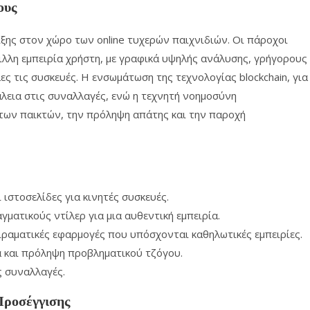
ους
ιξης στον χώρο των online τυχερών παιχνιδιών. Οι πάροχοι
λη εμπειρία χρήστη, με γραφικά υψηλής ανάλυσης, γρήγορους
ς τις συσκευές. Η ενσωμάτωση της τεχνολογίας blockchain, για
λεια στις συναλλαγές, ενώ η τεχνητή νοημοσύνη
 των παικτών, την πρόληψη απάτης και την παροχή
ιστοσελίδες για κινητές συσκευές.
ματικούς ντίλερ για μια αυθεντική εμπειρία.
ραματικές εφαρμογές που υπόσχονται καθηλωτικές εμπειρίες.
 και πρόληψη προβληματικού τζόγου.
ς συναλλαγές.
Προσέγγισης