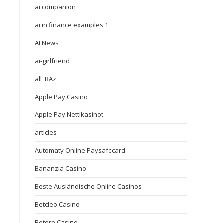
ai companion
ai in finance examples 1
AI News
ai-girlfriend
all_BAz
Apple Pay Casino
Apple Pay Nettikasinot
articles
Automaty Online Paysafecard
Bananzia Casino
Beste Ausländische Online Casinos
Betcleo Casino
Betero Casino