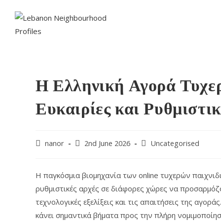
Η Ελληνική Αγορά Τυχερ
Ευκαιρίες και Ρυθμιστικ
nanor
2nd June 2026
Uncategorised
Η παγκόσμια βιομηχανία των online τυχερών παιχνιδι
ρυθμιστικές αρχές σε διάφορες χώρες να προσαρμόζο
τεχνολογικές εξελίξεις και τις απαιτήσεις της αγορά
κάνει σημαντικά βήματα προς την πλήρη νομιμοποίησ