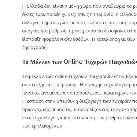
Η Ελλάδα δεν είναι η μόνη χώρα που αναθεωρεί το ρυ
άλλες ευρωπαϊκές χώρες, όπως η Γερμανία, η Ολλανδ
αλλαγές, δημιουργώντας νέες ευκαιρίες για τους πα
ανάγκης για ρύθμιση, προκειμένου να διασφαλιστεί 
είσπραξη φορολογικών εσόδων. Η κατανόηση αυτών τ
της αγοράς.
Το Μέλλον των Online Τυχερών Παιχνιδιώ
Το μέλλον των online τυχερών παιχνιδιών στην Ελλά
ανάπτυξης και ωρίμανσης. Η συνεχής τεχνολογική πρ
πλαίσιο, αναμένεται να προσελκύσει περαιτέρω επενδ
Η εστίαση στην υπεύθυνη διεξαγωγή των τυχερών π
πρωταρχικής σημασίας, διασφαλίζοντας την μακροπρ
νέες τεχνολογίες και η κατανόηση των ρυθμιστικών α
των εμπλεκομένων.