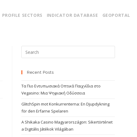
PROFILE SECTORS
INDICATOR DATABASE
GEOPORTAL
Recent Posts
Τα Πιο Εντυπωσιακά Οπτικά Παιχνίδια στο
Vegasino: Μια Ψηφιακή Οδύσσεια
GlitchSpin mot Konkurrenterna: En Djupdykning
för den Erfarne Spelaren
A Shikaka Casino Magyarországon: Sikertörténet
a Digitális Játékok Világában