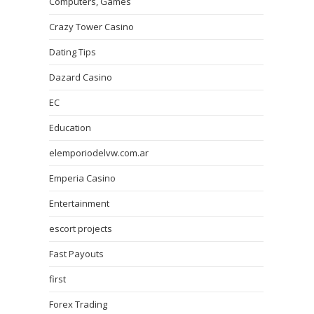
Computers, Games
Crazy Tower Сasino
Dating Tips
Dazard Casino
EC
Education
elemporiodelvw.com.ar
Emperia Casino
Entertainment
escort projects
Fast Payouts
first
Forex Trading