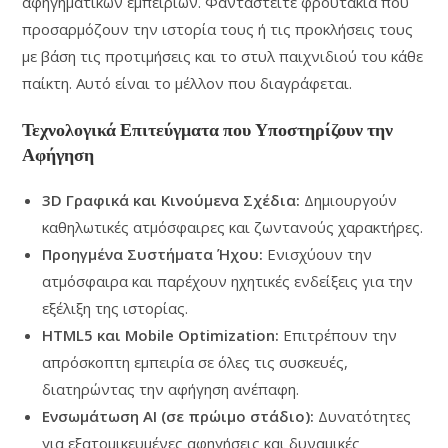
αφηγηματικών εμπειριών. Φανταστείτε φρουτάκια που
προσαρμόζουν την ιστορία τους ή τις προκλήσεις τους
με βάση τις προτιμήσεις και το στυλ παιχνιδιού του κάθε
παίκτη. Αυτό είναι το μέλλον που διαγράφεται.
Τεχνολογικά Επιτεύγματα που Υποστηρίζουν την
Αφήγηση
3D Γραφικά και Κινούμενα Σχέδια:
Δημιουργούν
καθηλωτικές ατμόσφαιρες και ζωντανούς χαρακτήρες.
Προηγμένα Συστήματα Ήχου:
Ενισχύουν την
ατμόσφαιρα και παρέχουν ηχητικές ενδείξεις για την
εξέλιξη της ιστορίας.
HTML5 και Mobile Optimization:
Επιτρέπουν την
απρόσκοπτη εμπειρία σε όλες τις συσκευές,
διατηρώντας την αφήγηση ανέπαφη.
Ενσωμάτωση AI (σε πρώιμο στάδιο):
Δυνατότητες
για εξατομικευμένες αφηγήσεις και δυναμικές