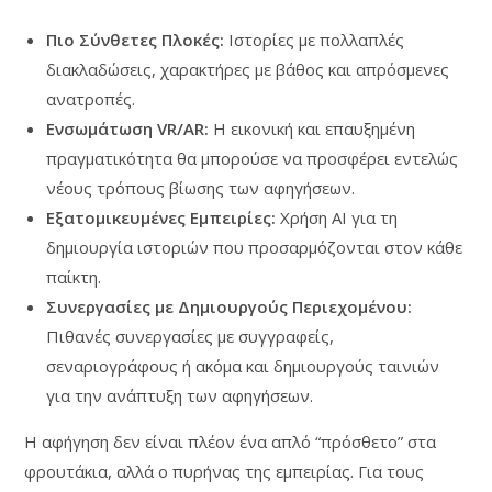
Πιο Σύνθετες Πλοκές:
Ιστορίες με πολλαπλές
διακλαδώσεις, χαρακτήρες με βάθος και απρόσμενες
ανατροπές.
Ενσωμάτωση VR/AR:
Η εικονική και επαυξημένη
πραγματικότητα θα μπορούσε να προσφέρει εντελώς
νέους τρόπους βίωσης των αφηγήσεων.
Εξατομικευμένες Εμπειρίες:
Χρήση AI για τη
δημιουργία ιστοριών που προσαρμόζονται στον κάθε
παίκτη.
Συνεργασίες με Δημιουργούς Περιεχομένου:
Πιθανές συνεργασίες με συγγραφείς,
σεναριογράφους ή ακόμα και δημιουργούς ταινιών
για την ανάπτυξη των αφηγήσεων.
Η αφήγηση δεν είναι πλέον ένα απλό “πρόσθετο” στα
φρουτάκια, αλλά ο πυρήνας της εμπειρίας. Για τους