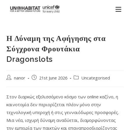
Η Δύναμη της Αφήγησης στα
Σύγχρονα Φρουτάκια
Dragonslots
nanor
21st June 2026
Uncategorised
Στον διαρκώς εξελισσόμενο κόσμο των online καζίνο, η
καινοτομία δεν περιορίζεται πλέον μόνο στην
τεχνολογική υπεροχή ή στις γενναιόδωρες προσφορές.
Μια νέα, ισχυρή δύναμη αναδύεται, διαμορφώνοντας
την εμπειρία των παικτών και επαναπροσδιορίζοντας