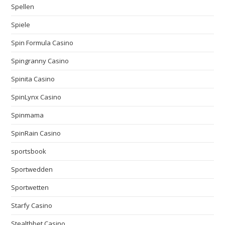
Spellen
Spiele
Spin Formula Casino
Spingranny Casino
Spinita Casino
SpinLynx Casino
Spinmama
SpinRain Casino
sportsbook
Sportwedden
Sportwetten
Starfy Casino
Stealthbet Casino