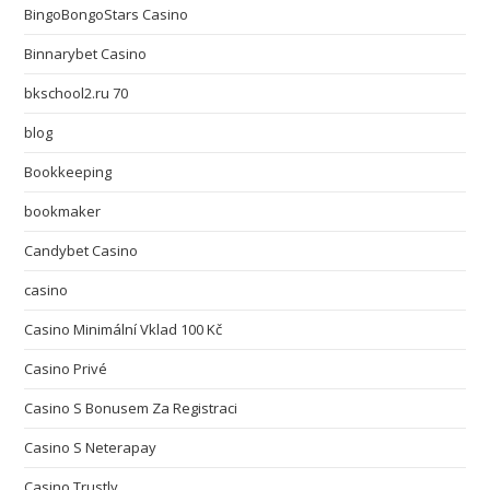
BingoBongoStars Casino
Binnarybet Casino
bkschool2.ru 70
blog
Bookkeeping
bookmaker
Candybet Casino
casino
Casino Minimální Vklad 100 Kč
Casino Privé
Casino S Bonusem Za Registraci
Casino S Neterapay
Casino Trustly