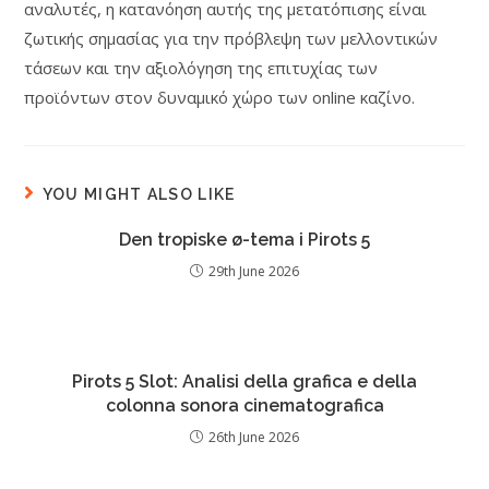
αναλυτές, η κατανόηση αυτής της μετατόπισης είναι
ζωτικής σημασίας για την πρόβλεψη των μελλοντικών
τάσεων και την αξιολόγηση της επιτυχίας των
προϊόντων στον δυναμικό χώρο των online καζίνο.
YOU MIGHT ALSO LIKE
Den tropiske ø-tema i Pirots 5
29th June 2026
Pirots 5 Slot: Analisi della grafica e della
colonna sonora cinematografica
26th June 2026