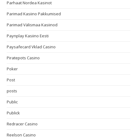
Parhaat Nordea Kasinot
Parimad Kasiino Pakkumised
Parimad Välismaa Kasiinod
Paynplay Kasiino Eesti
Paysafecard Vklad Casino
Piratepots Casino
Poker
Post
posts
Public
Publick
Redracer Casino
Reelson Casino