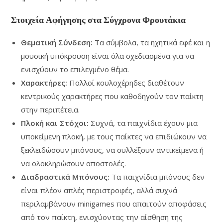
Στοιχεία Αφήγησης στα Σύγχρονα Φρουτάκια
Θεματική Σύνδεση:
Τα σύμβολα, τα ηχητικά εφέ και η
μουσική υπόκρουση είναι όλα σχεδιασμένα για να
ενισχύουν το επιλεγμένο θέμα.
Χαρακτήρες:
Πολλοί κουλοχέρηδες διαθέτουν
κεντρικούς χαρακτήρες που καθοδηγούν τον παίκτη
στην περιπέτεια.
Πλοκή και Στόχοι:
Συχνά, τα παιχνίδια έχουν μια
υποκείμενη πλοκή, με τους παίκτες να επιδιώκουν να
ξεκλειδώσουν μπόνους, να συλλέξουν αντικείμενα ή
να ολοκληρώσουν αποστολές.
Διαδραστικά Μπόνους:
Τα παιχνίδια μπόνους δεν
είναι πλέον απλές περιστροφές, αλλά συχνά
περιλαμβάνουν minigames που απαιτούν αποφάσεις
από τον παίκτη, ενισχύοντας την αίσθηση της