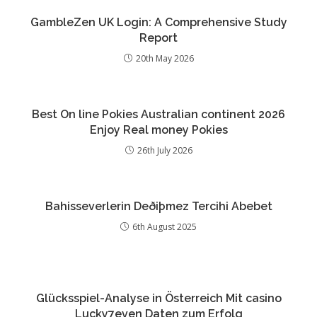
GambleZen UK Login: A Comprehensive Study
Report
20th May 2026
Best On line Pokies Australian continent 2026
Enjoy Real money Pokies
26th July 2026
Bahisseverlerin Deðiþmez Tercihi Abebet
6th August 2025
Glücksspiel-Analyse in Österreich Mit casino
Lucky7even Daten zum Erfolg