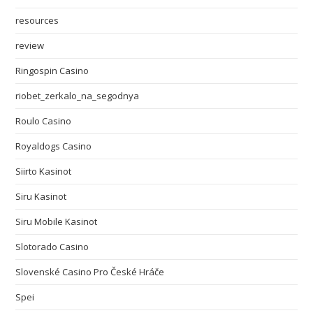
resources
review
Ringospin Casino
riobet_zerkalo_na_segodnya
Roulo Casino
Royaldogs Casino
Siirto Kasinot
Siru Kasinot
Siru Mobile Kasinot
Slotorado Casino
Slovenské Casino Pro České Hráče
Spei