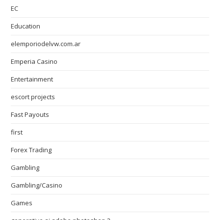
EC
Education
elemporiodelvw.com.ar
Emperia Casino
Entertainment
escort projects
Fast Payouts
first
Forex Trading
Gambling
Gambling/Casino
Games