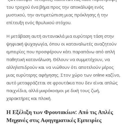
του τροχού ένα βήμα προς την αποκάλυψη ενός
μυστικού, την αντιμετώπιση μιας πρόκλησης ή την
επίτευξη ενός θρυλικού στόχου.
Η μετάβαση αυτή αντανακλά μια ευρύτερη τάση στην
ψηφιακή ψυχαγωγία, όπου οι καταναλωτές αναζητούν
εμπειρίες που προσφέρουν κάτι παραπάνω από απλή
παθητική κατανάλωση. Θέλουν να συμμετέχουν, να
αλληλεπιδρούν και να νιώθουν ότι αποτελούν μέρος
μιας ευρύτερης αφήγησης. Στον χώρο των online καζίνο,
αυτό μεταφράζεται σε φρουτάκια που δεν είναι απλώς
παιχνίδια, αλλά μικρόκοσμοι με δική τους ζωή,
χαρακτήρες και πλοκή.
Η Εξέλιξη των Φρουτακίων: Από τις Απλές
Μηχανές στις Αφηγηματικές Εμπειρίες