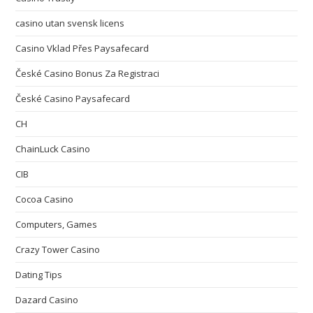
casino utan svensk licens
Casino Vklad Přes Paysafecard
České Casino Bonus Za Registraci
České Casino Paysafecard
CH
ChainLuck Casino
CIB
Cocoa Casino
Computers, Games
Crazy Tower Сasino
Dating Tips
Dazard Casino