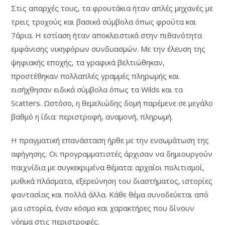
Στις απαρχές τους, τα φρουτάκια ήταν απλές μηχανές με
τρεις τροχούς και βασικά σύμβολα όπως φρούτα και
7άρια. Η εστίαση ήταν αποκλειστικά στην πιθανότητα
εμφάνισης νικηφόρων συνδυασμών. Με την έλευση της
ψηφιακής εποχής, τα γραφικά βελτιώθηκαν,
προστέθηκαν πολλαπλές γραμμές πληρωμής και
εισήχθησαν ειδικά σύμβολα όπως τα Wilds και τα
Scatters. Ωστόσο, η θεμελιώδης δομή παρέμενε σε μεγάλο
βαθμό η ίδια: περιστροφή, αναμονή, πληρωμή.
Η πραγματική επανάσταση ήρθε με την ενσωμάτωση της
αφήγησης. Οι προγραμματιστές άρχισαν να δημιουργούν
παιχνίδια με συγκεκριμένα θέματα: αρχαίοι πολιτισμοί,
μυθικά πλάσματα, εξερεύνηση του διαστήματος, ιστορίες
φαντασίας και πολλά άλλα. Κάθε θέμα συνοδεύεται από
μια ιστορία, έναν κόσμο και χαρακτήρες που δίνουν
νόημα στις περιστροφές.