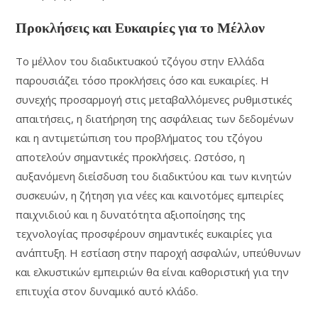
Προκλήσεις και Ευκαιρίες για το Μέλλον
Το μέλλον του διαδικτυακού τζόγου στην Ελλάδα
παρουσιάζει τόσο προκλήσεις όσο και ευκαιρίες. Η
συνεχής προσαρμογή στις μεταβαλλόμενες ρυθμιστικές
απαιτήσεις, η διατήρηση της ασφάλειας των δεδομένων
και η αντιμετώπιση του προβλήματος του τζόγου
αποτελούν σημαντικές προκλήσεις. Ωστόσο, η
αυξανόμενη διείσδυση του διαδικτύου και των κινητών
συσκευών, η ζήτηση για νέες και καινοτόμες εμπειρίες
παιχνιδιού και η δυνατότητα αξιοποίησης της
τεχνολογίας προσφέρουν σημαντικές ευκαιρίες για
ανάπτυξη. Η εστίαση στην παροχή ασφαλών, υπεύθυνων
και ελκυστικών εμπειριών θα είναι καθοριστική για την
επιτυχία στον δυναμικό αυτό κλάδο.