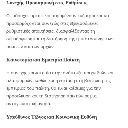
Συνεχής Προσαρμογή στις Ρυθμίσεις
Οι πάροχοι πρέπει να παραμένουν ενήμεροι και να
προσαρμόζονται συνεχώς στις εξελισσόμενες
ρυθμιστικές απαιτήσεις, διασφαλίζοντας τη
συμμόρφωση και τη διατήρηση της εμπιστοσύνης των
παικτών και των αρχών.
Καινοτομία και Εμπειρία Παίκτη
Η συνεχής καινοτομία στην ανάπτυξη παιχνιδιών και
πλατφορμών, καθώς και η εστίαση στη βελτίωση της
εμπειρίας του παίκτη, θα είναι κρίσιμες για την
προσέλκυση και τη διατήρηση παικτών σε μια
ανταγωνιστική αγορά.
Υπεύθυνος Τζόγος και Κοινωνική Ευθύνη