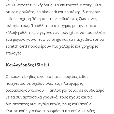
και δυνατοτήτων κέρδους. Τα επιτραπέζια παιχνίδια,
όπως η ρουλέτα, το blackjack και το πόκερ, διατηρούν
επίσης ισχυρή βάση παικτών, ειδικά στις ζωντανές
εκδοχές τους. Το αθλητικό στοίχημα, με την ευρεία
κάλυψη αθλητικών γεγονότων, συνεχίζει να προσελκύει
ένα μεγάλο κοινό, ενώ το bingo και τα παιχνίδια τύπου
scratch card προσφέρουν πιο χαλαρές και γρήγορες
επιλογές.
Κουλοχέρηδες (Slots)
Οι κουλοχέρηδες είναι το πιο δημοφιλές είδος
παιχνιδιού σε σχεδόν όλες τις πλατφόρμες
διαδικτυακού τζόγου. Η απλότητά τους, σε συνδυασμό
με τα συναρπαστικά γραφικά, τους ήχους και τις
δυνατότητες για μεγάλα κέρδη, τους καθιστούν
ελκυστικούς για ένα ευρύ φάσμα παικτών. Οι νέες