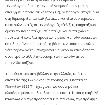
τεχνολογιών όπως η τεχνητή νοημοσύνη (AI) και η
επαυξημένη πραγματικότητα (AR), οι πάροχοι στοχεύουν
στη δημιουργία πιο καθηλωτικών και εξατομικευμένων
εμπειριών. Αυτές οι τεχνολογικές εξελίξεις επηρεάζουν
άμεσα το ποιος παίζει, πώς παίζει και τι παιχνίδια
προτιμά. Η ευκολία πρόσβασης μέσω κινητών συσκευών
έχει διευρύνει σημαντικά τη βάση των παικτών, ενώ οι
νέες τεχνολογίες υπόσχονται να φέρουν επανάσταση
στον τρόπο αλληλεπίδρασης των παικτών με τα
παιχνίδια καζίνο.
Το ρυθμιστικό περιβάλλον στην Ελλάδα, υπό την
εποπτεία της Ελληνικής Επιτροπής και Εποπτείας
Παιγνίων (ΕΕΕΠ), έχει γίνει πιο αυστηρό και
ολοκληρωμένο. Η αδειοδότηση, η εποπτεία και η επιβολή
κανόνων για την προστασία των παικτών, την πρόληψη