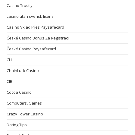
Casino Trustly
casino utan svensk licens
Casino Vklad Přes Paysafecard
České Casino Bonus Za Registraci
České Casino Paysafecard
CH
ChainLuck Casino
CIB
Cocoa Casino
Computers, Games
Crazy Tower Сasino
Dating Tips