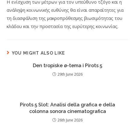
Η ενίσχυση των μέτρων για τον υπεύθυνο τζόγο και η
ανάληψη κοινωνικής ευθύνης θα είναι απαραίτητες για
τη διασφάλιση της μακροπρόθεσμης βιωσιμότητας του
κλάδου και την προστασία της ευρύτερης κοινωνίας.
YOU MIGHT ALSO LIKE
Den tropiske ø-tema i Pirots 5
29th June 2026
Pirots 5 Slot: Analisi della grafica e della
colonna sonora cinematografica
26th June 2026