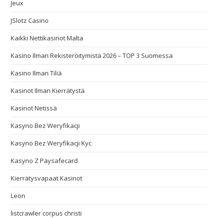
Jeux
JSlotz Casino
Kaikki Nettikasinot Malta
Kasino Ilman Rekisteröitymistä 2026 – TOP 3 Suomessa
Kasino Ilman Tiliä
Kasinot Ilman Kierrätystä
Kasinot Netissä
Kasyno Bez Weryfikacji
Kasyno Bez Weryfikacji Kyc
Kasyno Z Paysafecard
Kierrätysvapaat Kasinot
Leon
listcrawler corpus christi