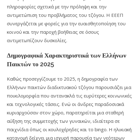
πληροφορίες σχετικά με την πρόληψη και την
αντιμετώπιση του προβλήματος του τζόγου. Η ΕΕΕΠ
συνεργάζεται με φορείς για την ευαισθητοποίηση του
κοινού και την παροχή βοήθειας σε όσους
αντιμετωπίζουν δυσκολίες.
Δημογραφικά Χαρακτηριστικά των Ελλήνων
Παικτών το 2025
Καθώς προσεγγίζουμε το 2025, η δημογραφία των
Ελλήνων παικτών διαδικτυακού τζόγου παρουσιάζει μια
ποικιλομορφία που αντανακλά τις ευρύτερες κοινωνικές
και τεχνολογικές τάσεις. Ενώ οι άνδρες παραδοσιακά
κυριαρχούσαν στον χώρο, παρατηρείται μια σταθερή
αύξηση της συμμετοχής των γυναικών, ιδιαίτερα σε
παιχνίδια όπως οι κουλοχέρηδες και το bingo. Η ηλικιακή
κατανομή δείχνει μια ισχυρή παρουσία των νεότερων