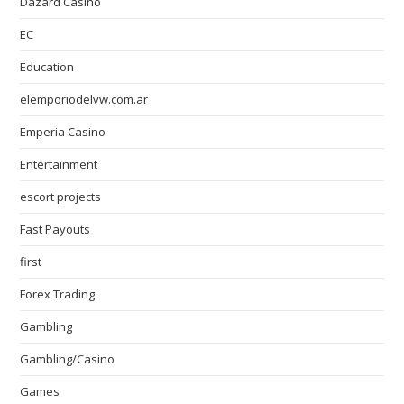
Dazard Casino
EC
Education
elemporiodelvw.com.ar
Emperia Casino
Entertainment
escort projects
Fast Payouts
first
Forex Trading
Gambling
Gambling/Casino
Games