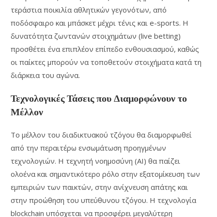
τεράστια ποικιλία αθλητικών γεγονότων, από
ποδόσφαιρο και μπάσκετ μέχρι τένις και e-sports. Η
δυνατότητα ζωντανών στοιχημάτων (live betting)
προσθέτει ένα επιπλέον επίπεδο ενθουσιασμού, καθώς
οι παίκτες μπορούν να τοποθετούν στοιχήματα κατά τη
διάρκεια του αγώνα.
Τεχνολογικές Τάσεις που Διαμορφώνουν το
Μέλλον
Το μέλλον του διαδικτυακού τζόγου θα διαμορφωθεί
από την περαιτέρω ενσωμάτωση προηγμένων
τεχνολογιών. Η τεχνητή νοημοσύνη (AI) θα παίζει
ολοένα και σημαντικότερο ρόλο στην εξατομίκευση των
εμπειριών των παικτών, στην ανίχνευση απάτης και
στην προώθηση του υπεύθυνου τζόγου. Η τεχνολογία
blockchain υπόσχεται να προσφέρει μεγαλύτερη