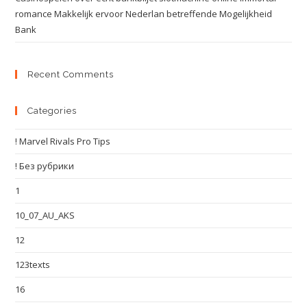
romance Makkelijk ervoor Nederlan betreffende Mogelijkheid
Bank
Recent Comments
Categories
! Marvel Rivals Pro Tips
! Без рубрики
1
10_07_AU_AKS
12
123texts
16