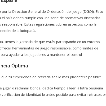
 España
o por la Dirección General de Ordenación del Juego (DGOJ). Esto
n el país deben cumplir con una serie de normativas diseñadas
ego responsable. Estas regulaciones cubren aspectos como la
ención de la ludopatía.
ña, tienes la garantía de que estás participando en un entorno
 ofrecer herramientas de juego responsable, como límites de
 para ayudar a los jugadores a mantener el control.
encia Óptima
 que tu experiencia de retirada sea lo más placentera posible:
 jugar o reclamar bonos, dedica tiempo a leer la letra pequeña.
verificación de identidad lo antes posible para evitar retrasos e