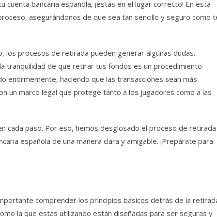
 cuenta bancaria española, ¡estás en el lugar correcto! En esta
 proceso, asegurándonos de que sea tan sencillo y seguro como t
, los procesos de retirada pueden generar algunas dudas.
a tranquilidad de que retirar tus fondos es un procedimiento
zado enormemente, haciendo que las transacciones sean más
on un marco legal que protege tanto a los jugadores como a las
en cada paso. Por eso, hemos desglosado el proceso de retirada
ancaria española de una manera clara y amigable. ¡Prepárate para
importante comprender los principios básicos detrás de la retirad
 como la que estás utilizando están diseñadas para ser seguras y