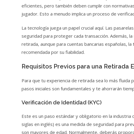
eficientes, pero también deben cumplir con normativas 
jugador. Esto a menudo implica un proceso de verificac
La tecnología juega un papel crucial aquí. Las pasarel
seguridad para proteger cada transacción. Además, la 
retirada, aunque para cuentas bancarias españolas, la 
recomendada por su fiabilidad.
Requisitos Previos para una Retirada E
Para que tu experiencia de retirada sea lo más fluida 
pasos iniciales son fundamentales y te ahorrarán tie
Verificación de Identidad (KYC)
Este es un paso estándar y obligatorio en la industria 
siglas en inglés) es una medida de seguridad para prev
son mayores de edad. Normalmente, deberás proporci