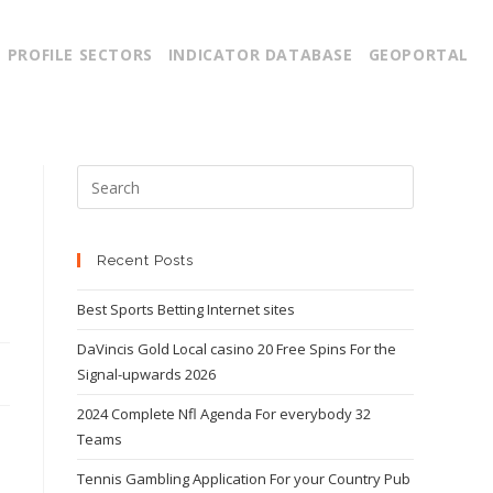
PROFILE SECTORS
INDICATOR DATABASE
GEOPORTAL
Recent Posts
Best Sports Betting Internet sites
DaVincis Gold Local casino 20 Free Spins For the
Signal-upwards 2026
2024 Complete Nfl Agenda For everybody 32
Teams
Tennis Gambling Application For your Country Pub