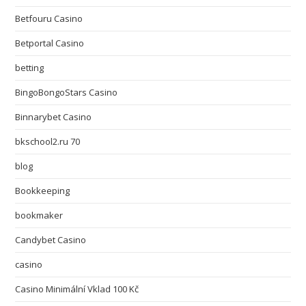
Betfouru Casino
Betportal Casino
betting
BingoBongoStars Casino
Binnarybet Casino
bkschool2.ru 70
blog
Bookkeeping
bookmaker
Candybet Casino
casino
Casino Minimální Vklad 100 Kč