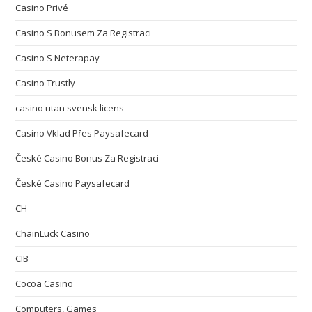
Casino Privé
Casino S Bonusem Za Registraci
Casino S Neterapay
Casino Trustly
casino utan svensk licens
Casino Vklad Přes Paysafecard
České Casino Bonus Za Registraci
České Casino Paysafecard
CH
ChainLuck Casino
CIB
Cocoa Casino
Computers, Games