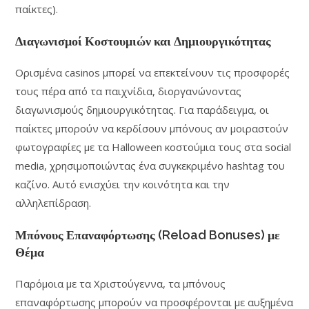
παίκτες).
Διαγωνισμοί Κοστουμιών και Δημιουργικότητας
Ορισμένα casinos μπορεί να επεκτείνουν τις προσφορές
τους πέρα από τα παιχνίδια, διοργανώνοντας
διαγωνισμούς δημιουργικότητας. Για παράδειγμα, οι
παίκτες μπορούν να κερδίσουν μπόνους αν μοιραστούν
φωτογραφίες με τα Halloween κοστούμια τους στα social
media, χρησιμοποιώντας ένα συγκεκριμένο hashtag του
καζίνο. Αυτό ενισχύει την κοινότητα και την
αλληλεπίδραση.
Μπόνους Επαναφόρτωσης (Reload Bonuses) με
Θέμα
Παρόμοια με τα Χριστούγεννα, τα μπόνους
επαναφόρτωσης μπορούν να προσφέρονται με αυξημένα