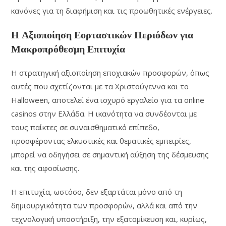
κανόνες για τη διαφήμιση και τις προωθητικές ενέργειες.
Η Αξιοποίηση Εορταστικών Περιόδων για
Μακροπρόθεσμη Επιτυχία
Η στρατηγική αξιοποίηση εποχιακών προσφορών, όπως
αυτές που σχετίζονται με τα Χριστούγεννα και το
Halloween, αποτελεί ένα ισχυρό εργαλείο για τα online
casinos στην Ελλάδα. Η ικανότητα να συνδέονται με
τους παίκτες σε συναισθηματικό επίπεδο,
προσφέροντας ελκυστικές και θεματικές εμπειρίες,
μπορεί να οδηγήσει σε σημαντική αύξηση της δέσμευσης
και της αφοσίωσης.
Η επιτυχία, ωστόσο, δεν εξαρτάται μόνο από τη
δημιουργικότητα των προσφορών, αλλά και από την
τεχνολογική υποστήριξη, την εξατομίκευση και, κυρίως,