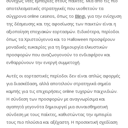
συνεχώς νέες εμπειρίες στους παίκτες. Μια από τις πιο
αποτελεσματικές στρατηγικές που υιοθετούν τα
σύγχρονα online casinos, όπως το
Blingi
, για την ενίσχυση
της δέσμευσης και της αφοσίωσης των παικτών είναι η
αξιοποίηση εποχιακών εορτασμών. Ειδικότερα, περίοδοι
όπως τα Χριστούγεννα και το Halloween προσφέρουν
μοναδικές ευκαιρίες για τη δημιουργία ελκυστικών
προσφορών που αναζωογονούν το ενδιαφέρον και
ενθαρρύνουν την ενεργή συμμετοχή.
Αυτές οι εορταστικές περίοδοι δεν είναι απλώς αφορμές
για διασκέδαση, αλλά αποτελούν στρατηγικά σημεία
καμπής για τις επιχειρήσεις online τυχερών παιχνιδιών.
Η σύνδεση των προσφορών με αναγνωρίσιμα και
αγαπητά γεγονότα δημιουργεί μια συναισθηματική
σύνδεση με τους παίκτες, καθιστώντας την εμπειρία
τους πιο πλούσια και αξέχαστη. Η προσεκτική σχεδίαση