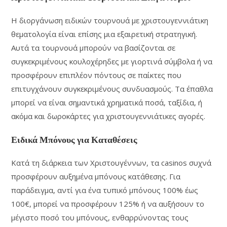
Η διοργάνωση ειδικών τουρνουά με χριστουγεννιάτικη
θεματολογία είναι επίσης μια εξαιρετική στρατηγική.
Αυτά τα τουρνουά μπορούν να βασίζονται σε
συγκεκριμένους κουλοχέρηδες με γιορτινά σύμβολα ή να
προσφέρουν επιπλέον πόντους σε παίκτες που
επιτυγχάνουν συγκεκριμένους συνδυασμούς. Τα έπαθλα
μπορεί να είναι σημαντικά χρηματικά ποσά, ταξίδια, ή
ακόμα και δωροκάρτες για χριστουγεννιάτικες αγορές.
Ειδικά Μπόνους για Καταθέσεις
Κατά τη διάρκεια των Χριστουγέννων, τα casinos συχνά
προσφέρουν αυξημένα μπόνους κατάθεσης. Για
παράδειγμα, αντί για ένα τυπικό μπόνους 100% έως
100€, μπορεί να προσφέρουν 125% ή να αυξήσουν το
μέγιστο ποσό του μπόνους, ενθαρρύνοντας τους