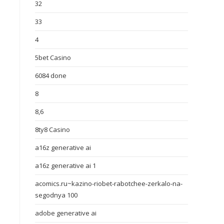
32
33
4
5bet Casino
6084 done
8
8,6
8ty8 Casino
a16z generative ai
a16z generative ai 1
acomics.ru~kazino-riobet-rabotchee-zerkalo-na-
segodnya 100
adobe generative ai