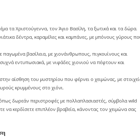
έμα τα Χριστούγεννα, τον Άγιο Βασίλη, τα ξωτικά και τα δώρα.
άτικα δέντρα, καραμέλες και καμπάνες, με μπόνους γύρους πο
ε παγωμένα βασίλεια, με χιονάνθρωπους, πιγκουίνους και
 συχνά εντυπωσιακά, με νιφάδες χιονιού να πέφτουν και
στην αίσθηση του μυστηρίου που φέρνει ο χειμώνας, με στοιχεί
υρούς κρυμμένους στο χιόνι.
 όπως δωρεάν περιστροφές με πολλαπλασιαστές, σύμβολα wild
τε να κερδίσετε επιπλέον βραβεία, κάνοντας τον χειμώνα σας
ση