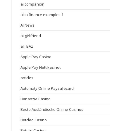
ai companion
ai in finance examples 1
AI News
ai-girlfriend
all_BAz
Apple Pay Casino
Apple Pay Nettikasinot
articles
Automaty Online Paysafecard
Bananzia Casino
Beste Ausländische Online Casinos
Betcleo Casino
Betero Casino