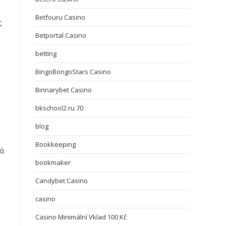
Betfouru Casino
ς
Betportal Casino
betting
BingoBongoStars Casino
Binnarybet Casino
bkschool2.ru 70
blog
Bookkeeping
κά
bookmaker
Candybet Casino
casino
Casino Minimální Vklad 100 Kč