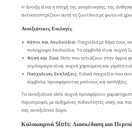
Η άνοιξη είναι η εποχή της αναγέννησης, της άνθηση
αντικατοπτρίζουν αυτή τη ζωντάνια με φωτεινά χρώμ
Ανοιξιάτικες Επιλογές
Κήποι και Λουλούδια:
Παιχνίδια με θέμα τους αν
πολύχρωμα λουλούδια. Τα σύμβολα είναι συχνά ζω
Φύση και Ζώα:
Slots που εστιάζουν στην άγρια φ
ατμόσφαιρα είναι συχνά χαρούμενη και γεμάτη ενέ
Πασχαλινές Εκπλήξεις:
Ειδικά παιχνίδια που συν
σύμβολα, προσφέροντας μπόνους και εκπλήξεις.
Τα ανοιξιάτικα slots συχνά προσφέρουν χαρακτηρι
περιστροφές με αυξημένες πιθανότητες νίκης και παιχ
σας ανοιξιάτικο δώρο.
Καλοκαιρινά Slots: Διασκέδαση και Περιπέ