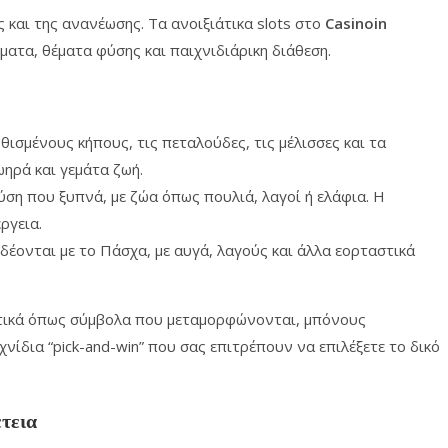
ς και της ανανέωσης. Τα ανοιξιάτικα slots στο
Casinoin
ατα, θέματα φύσης και παιχνιδιάρικη διάθεση.
θισμένους κήπους, τις πεταλούδες, τις μέλισσες και τα
ηρά και γεμάτα ζωή.
ύση που ξυπνά, με ζώα όπως πουλιά, λαγοί ή ελάφια. Η
ργεια.
δέονται με το Πάσχα, με αυγά, λαγούς και άλλα εορταστικά
στικά όπως σύμβολα που μεταμορφώνονται, μπόνους
νίδια “pick-and-win” που σας επιτρέπουν να επιλέξετε το δικό
τεια