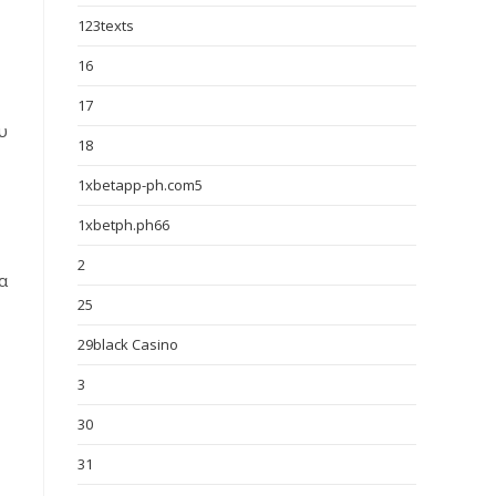
123texts
16
17
υ
18
1xbetapp-ph.com5
1xbetph.ph66
2
α
25
29black Casino
3
30
31