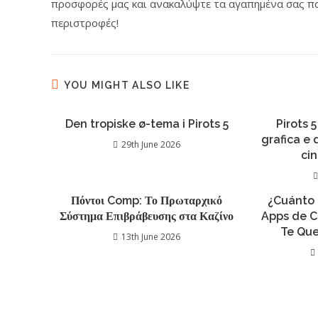
προσφορές μας και ανακαλύψτε τα αγαπημένα σας πα
περιστροφές!
YOU MIGHT ALSO LIKE
Den tropiske ø-tema i Pirots 5
Pirots 5
grafica e
29th June 2026
ci
Πόντοι Comp: Το Πρωταρχικό
¿Cuánto 
Σύστημα Επιβράβευσης στα Καζίνο
Apps de C
Te Que
13th June 2026