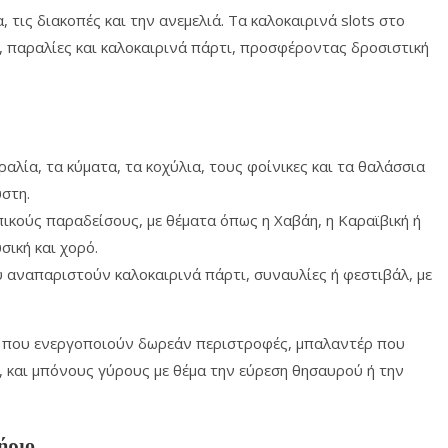
, τις διακοπές και την ανεμελιά. Τα καλοκαιρινά slots στο
 παραλίες και καλοκαιρινά πάρτι, προσφέροντας δροσιστική
αλία, τα κύματα, τα κοχύλια, τους φοίνικες και τα θαλάσσια
στη.
ικούς παραδείσους, με θέματα όπως η Χαβάη, η Καραϊβική ή
σική και χορό.
 αναπαριστούν καλοκαιρινά πάρτι, συναυλίες ή φεστιβάλ, με
r που ενεργοποιούν δωρεάν περιστροφές, μπαλαντέρ που
 και μπόνους γύρους με θέμα την εύρεση θησαυρού ή την
ήριο