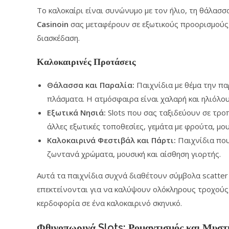
Το καλοκαίρι είναι συνώνυμο με τον ήλιο, τη θάλασσα
Casinoin
σας μεταφέρουν σε εξωτικούς προορισμούς,
διασκέδαση.
Καλοκαιρινές Προτάσεις
Θάλασσα και Παραλία:
Παιχνίδια με θέμα την παρ
πλάσματα. Η ατμόσφαιρα είναι χαλαρή και ηλιόλου
Εξωτικά Νησιά:
Slots που σας ταξιδεύουν σε τροπ
άλλες εξωτικές τοποθεσίες, γεμάτα με φρούτα, μου
Καλοκαιρινά Φεστιβάλ και Πάρτι:
Παιχνίδια που
ζωντανά χρώματα, μουσική και αίσθηση γιορτής.
Αυτά τα παιχνίδια συχνά διαθέτουν σύμβολα scatte
επεκτείνονται για να καλύψουν ολόκληρους τροχούς,
κερδοφορία σε ένα καλοκαιρινό σκηνικό.
Φθινοπωρινά Slots: Ρομαντισμός και Μυστ