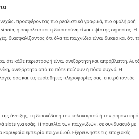
ώτα
συνεχώς, προσφέροντας πιο ρεαλιστικά γραφικά, πιο ομαλή ροή
sinoin
, η ασφάλεια και η δικαιοσύνη είναι υψίστης σημασίας. Η
ς, διασφαλίζοντας ότι όλα τα παιχνίδια είναι δίκαια και ότι τ
ι ότι κάθε περιστροφή είναι ανεξάρτητη και απρόβλεπτη. Αυτ
ια νίκη, ανεξάρτητα από το πότε παίζουν ή πόσο συχνά. Η
αγές σας και τις ευαίσθητες πληροφορίες σας, επιτρέποντάς
α της άνοιξης, τη διασκέδαση του καλοκαιριού ή τον ρομαντισμό
κά slots για εσάς. Η ποικιλία των παιχνιδιών, σε συνδυασμό με
 κορυφαία εμπειρία παιχνιδιού. Εξερευνήστε τις εποχιακές