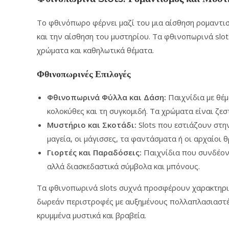
Το φθινόπωρο φέρνει μαζί του μια αίσθηση ρομαντισ
και την αίσθηση του μυστηρίου. Τα φθινοπωρινά slo
χρώματα και καθηλωτικά θέματα.
Φθινοπωρινές Επιλογές
Φθινοπωρινά Φύλλα και Δάση:
Παιχνίδια με θέ
κολοκύθες και τη συγκομιδή. Τα χρώματα είναι ζεσ
Μυστήριο και Σκοτάδι:
Slots που εστιάζουν στη
μαγεία, οι μάγισσες, τα φαντάσματα ή οι αρχαίοι θ
Γιορτές και Παραδόσεις:
Παιχνίδια που συνδέοντ
αλλά διασκεδαστικά σύμβολα και μπόνους.
Τα φθινοπωρινά slots συχνά προσφέρουν χαρακτηρι
δωρεάν περιστροφές με αυξημένους πολλαπλασιαστέ
κρυμμένα μυστικά και βραβεία.