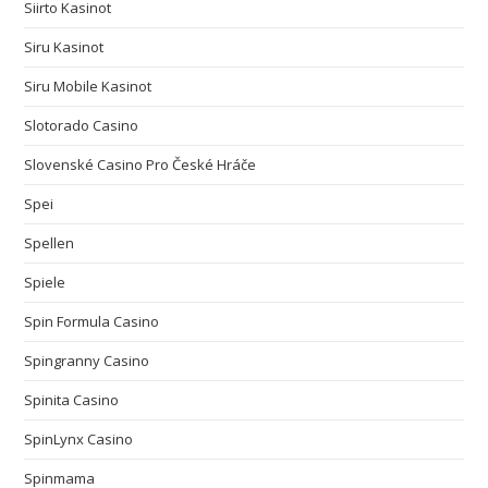
Siirto Kasinot
Siru Kasinot
Siru Mobile Kasinot
Slotorado Casino
Slovenské Casino Pro České Hráče
Spei
Spellen
Spiele
Spin Formula Casino
Spingranny Casino
Spinita Casino
SpinLynx Casino
Spinmama