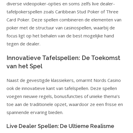
diverse videopoker-opties en soms zelfs live dealer-
tafelpokerspellen zoals Caribbean Stud Poker of Three
Card Poker. Deze spellen combineren de elementen van
poker met de structuur van casinospellen, waarbij de
focus ligt op het behalen van de best mogelijke hand
tegen de dealer.
Innovatieve Tafelspellen: De Toekomst
van het Spel
Naast de gevestigde klassiekers, omarmt Nords Casino
ook de innovatieve kant van tafelspellen. Deze spellen
voegen nieuwe regels, bonusfuncties of unieke thema’s
toe aan de traditionele opzet, waardoor ze een frisse en
spannende ervaring bieden.
Live Dealer Spellen: De Ultieme Realisme