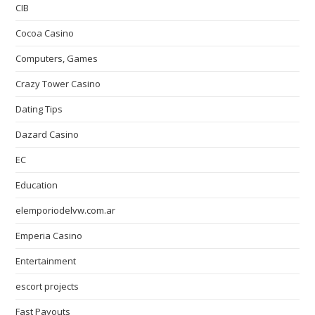
CIB
Cocoa Casino
Computers, Games
Crazy Tower Сasino
Dating Tips
Dazard Casino
EC
Education
elemporiodelvw.com.ar
Emperia Casino
Entertainment
escort projects
Fast Payouts