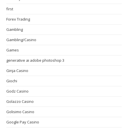
first
Forex Trading
Gambling
Gambling/Casino
Games
generative ai adobe photoshop 3
Ginja Casino
Giochi
Godz Casino
Golazzo Casino
Golisimo Casino
Google Pay Casino