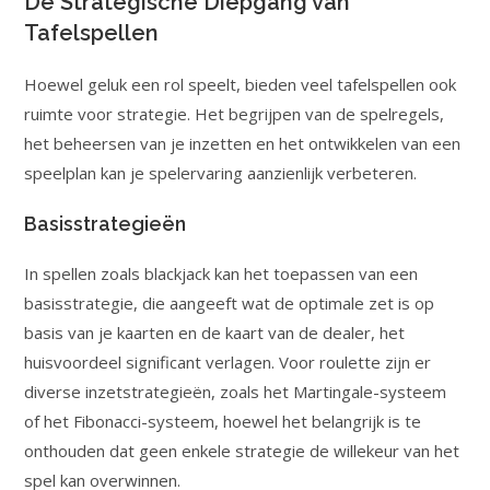
De Strategische Diepgang van
Tafelspellen
Hoewel geluk een rol speelt, bieden veel tafelspellen ook
ruimte voor strategie. Het begrijpen van de spelregels,
het beheersen van je inzetten en het ontwikkelen van een
speelplan kan je spelervaring aanzienlijk verbeteren.
Basisstrategieën
In spellen zoals blackjack kan het toepassen van een
basisstrategie, die aangeeft wat de optimale zet is op
basis van je kaarten en de kaart van de dealer, het
huisvoordeel significant verlagen. Voor roulette zijn er
diverse inzetstrategieën, zoals het Martingale-systeem
of het Fibonacci-systeem, hoewel het belangrijk is te
onthouden dat geen enkele strategie de willekeur van het
spel kan overwinnen.