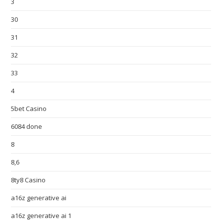
3
30
31
32
33
4
5bet Casino
6084 done
8
8,6
8ty8 Casino
a16z generative ai
a16z generative ai 1