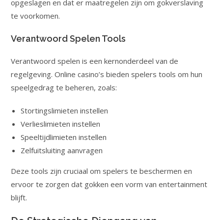
opgeslagen en dat er maatregelen zijn om gokverslaving
te voorkomen.
Verantwoord Spelen Tools
Verantwoord spelen is een kernonderdeel van de
regelgeving. Online casino’s bieden spelers tools om hun
speelgedrag te beheren, zoals:
Stortingslimieten instellen
Verlieslimieten instellen
Speeltijdlimieten instellen
Zelfuitsluiting aanvragen
Deze tools zijn cruciaal om spelers te beschermen en
ervoor te zorgen dat gokken een vorm van entertainment
blijft.