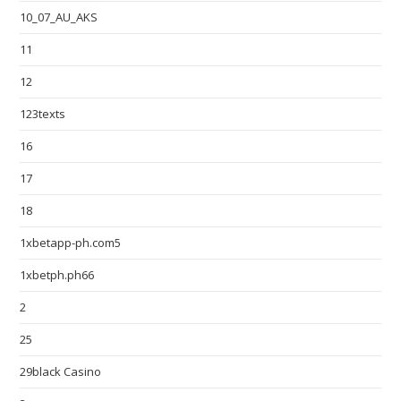
10_07_AU_AKS
11
12
123texts
16
17
18
1xbetapp-ph.com5
1xbetph.ph66
2
25
29black Casino