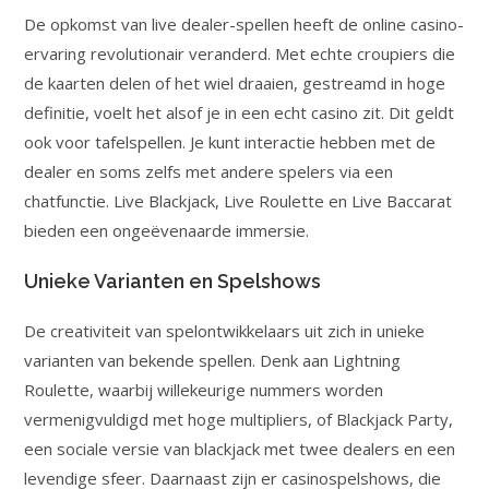
De opkomst van live dealer-spellen heeft de online casino-
ervaring revolutionair veranderd. Met echte croupiers die
de kaarten delen of het wiel draaien, gestreamd in hoge
definitie, voelt het alsof je in een echt casino zit. Dit geldt
ook voor tafelspellen. Je kunt interactie hebben met de
dealer en soms zelfs met andere spelers via een
chatfunctie. Live Blackjack, Live Roulette en Live Baccarat
bieden een ongeëvenaarde immersie.
Unieke Varianten en Spelshows
De creativiteit van spelontwikkelaars uit zich in unieke
varianten van bekende spellen. Denk aan Lightning
Roulette, waarbij willekeurige nummers worden
vermenigvuldigd met hoge multipliers, of Blackjack Party,
een sociale versie van blackjack met twee dealers en een
levendige sfeer. Daarnaast zijn er casinospelshows, die