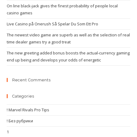
On line black-jack gives the finest probability of people local
casino games
Live Casino på Onerush Så Spelar Du Som Ett Pro
The newest video game are superb as well as the selection of real
time dealer games try a good treat
The new greeting added bonus boosts the actual-currency gaming
end up being and develops your odds of energetic
Recent Comments
Categories
! Marvel Rivals Pro Tips
! Без рубрики
1