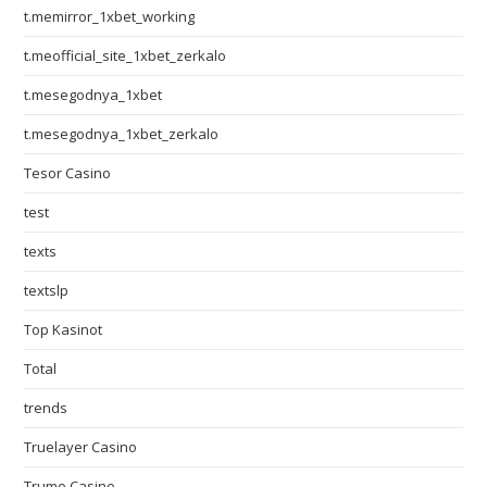
t.memirror_1xbet_working
t.meofficial_site_1xbet_zerkalo
t.mesegodnya_1xbet
t.mesegodnya_1xbet_zerkalo
Tesor Casino
test
texts
textslp
Top Kasinot
Total
trends
Truelayer Casino
Trumo Casino