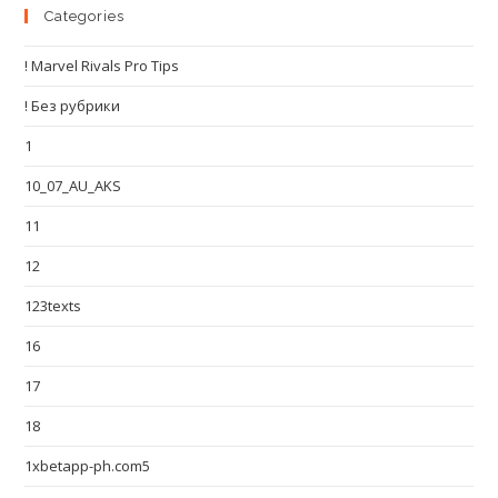
Categories
! Marvel Rivals Pro Tips
! Без рубрики
1
10_07_AU_AKS
11
12
123texts
16
17
18
1xbetapp-ph.com5