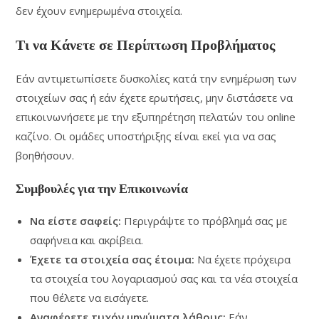
δεν έχουν ενημερωμένα στοιχεία.
Τι να Κάνετε σε Περίπτωση Προβλήματος
Εάν αντιμετωπίσετε δυσκολίες κατά την ενημέρωση των
στοιχείων σας ή εάν έχετε ερωτήσεις, μην διστάσετε να
επικοινωνήσετε με την εξυπηρέτηση πελατών του online
καζίνο. Οι ομάδες υποστήριξης είναι εκεί για να σας
βοηθήσουν.
Συμβουλές για την Επικοινωνία
Να είστε σαφείς:
Περιγράψτε το πρόβλημά σας με
σαφήνεια και ακρίβεια.
Έχετε τα στοιχεία σας έτοιμα:
Να έχετε πρόχειρα
τα στοιχεία του λογαριασμού σας και τα νέα στοιχεία
που θέλετε να εισάγετε.
Αναφέρετε τυχόν μηνύματα λάθους:
Εάν