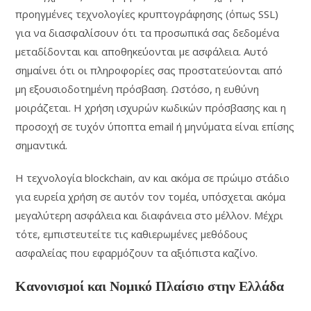
προηγμένες τεχνολογίες κρυπτογράφησης (όπως SSL)
για να διασφαλίσουν ότι τα προσωπικά σας δεδομένα
μεταδίδονται και αποθηκεύονται με ασφάλεια. Αυτό
σημαίνει ότι οι πληροφορίες σας προστατεύονται από
μη εξουσιοδοτημένη πρόσβαση. Ωστόσο, η ευθύνη
μοιράζεται. Η χρήση ισχυρών κωδικών πρόσβασης και η
προσοχή σε τυχόν ύποπτα email ή μηνύματα είναι επίσης
σημαντικά.
Η τεχνολογία blockchain, αν και ακόμα σε πρώιμο στάδιο
για ευρεία χρήση σε αυτόν τον τομέα, υπόσχεται ακόμα
μεγαλύτερη ασφάλεια και διαφάνεια στο μέλλον. Μέχρι
τότε, εμπιστευτείτε τις καθιερωμένες μεθόδους
ασφαλείας που εφαρμόζουν τα αξιόπιστα καζίνο.
Κανονισμοί και Νομικό Πλαίσιο στην Ελλάδα