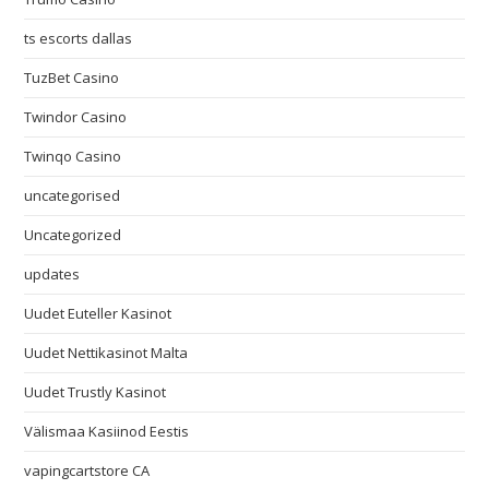
ts escorts dallas
TuzBet Casino
Twindor Casino
Twinqo Casino
uncategorised
Uncategorized
updates
Uudet Euteller Kasinot
Uudet Nettikasinot Malta
Uudet Trustly Kasinot
Välismaa Kasiinod Eestis
vapingcartstore CA