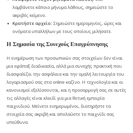
λαμβάνετε κάποιο μήνυμα λάθους, σημειώστε το
ακριβές κείμενο.
Κρατήστε αρχείο:
Σημειώστε ημερομηνίες, ώρες και
ονόματα υπαλλήλων με τους οποίους μιλήσατε.
Η Σημασία της Συνεχούς Επαγρύπνησης
Η ενημέρωση των προσωπικών σας στοιχείων δεν είναι
μια εφάπαξ διαδικασία, αλλά μια συνεχής πρακτική που
διασφαλίζει την ασφάλεια και την ομαλή λειτουργία του
λογαριασμού σας στα online καζίνο. Η τεχνολογία και οι
κανονισμοί εξελίσσονται, και η προσαρμογή σας σε αυτές
τις αλλαγές είναι κλειδί για μια θετική εμπειρία
παιχνιδιού. Μείνετε ενημερωμένοι, διατηρήστε τα
στοιχεία σας ακριβή και απολαύστε το παιχνίδι σας
υπεύθυνα.