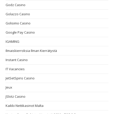
Godz Casino
Golazzo Casino
Golisimo Casino
Google Pay Casino
IGAMING
Ilmaiskierroksia Ilman Kierrätystä
Instant Casino
IT Vacancies
JetSetSpins Casino
Jeux
JSlotz Casino
Kaikki Nettikasinot Malta