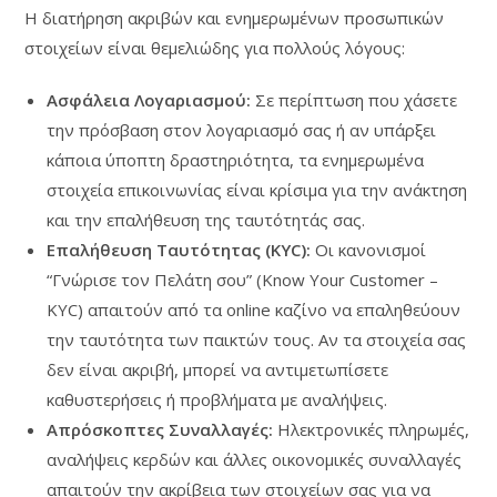
Η διατήρηση ακριβών και ενημερωμένων προσωπικών
στοιχείων είναι θεμελιώδης για πολλούς λόγους:
Ασφάλεια Λογαριασμού:
Σε περίπτωση που χάσετε
την πρόσβαση στον λογαριασμό σας ή αν υπάρξει
κάποια ύποπτη δραστηριότητα, τα ενημερωμένα
στοιχεία επικοινωνίας είναι κρίσιμα για την ανάκτηση
και την επαλήθευση της ταυτότητάς σας.
Επαλήθευση Ταυτότητας (KYC):
Οι κανονισμοί
“Γνώρισε τον Πελάτη σου” (Know Your Customer –
KYC) απαιτούν από τα online καζίνο να επαληθεύουν
την ταυτότητα των παικτών τους. Αν τα στοιχεία σας
δεν είναι ακριβή, μπορεί να αντιμετωπίσετε
καθυστερήσεις ή προβλήματα με αναλήψεις.
Απρόσκοπτες Συναλλαγές:
Ηλεκτρονικές πληρωμές,
αναλήψεις κερδών και άλλες οικονομικές συναλλαγές
απαιτούν την ακρίβεια των στοιχείων σας για να