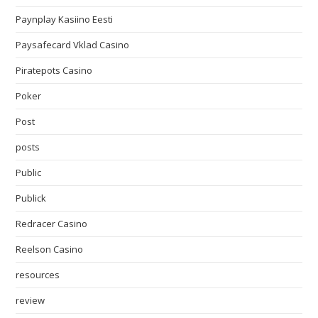
Paynplay Kasiino Eesti
Paysafecard Vklad Casino
Piratepots Casino
Poker
Post
posts
Public
Publick
Redracer Casino
Reelson Casino
resources
review