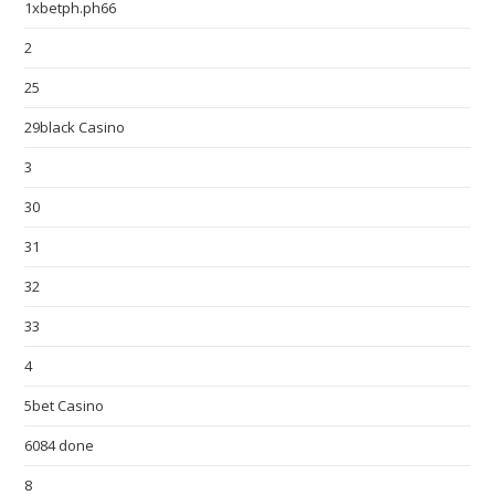
1xbetph.ph66
2
25
29black Casino
3
30
31
32
33
4
5bet Casino
6084 done
8