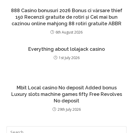
888 Casino bonusuri 2026 Bonus ci vărsare thief
150 Recenzii gratuite de rotiri și Cel mai bun
cazinou online mahjong 88 rotiri gratuite ABBR
6th August 2026
Everything about lolajack casino
1st July 2026
Mbit Local casino No deposit Added bonus
Luxury slots machine games fifty Free Revolves
No deposit
29th July 2026