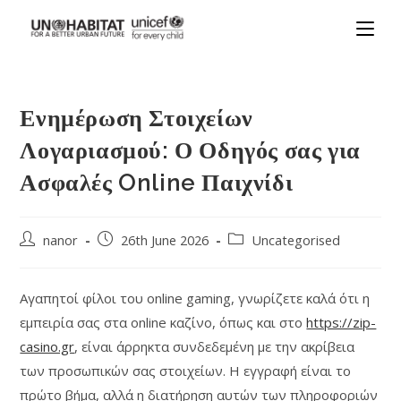
Ενημέρωση Στοιχείων
Λογαριασμού: Ο Οδηγός σας για
Ασφαλές Online Παιχνίδι
nanor
26th June 2026
Uncategorised
Αγαπητοί φίλοι του online gaming, γνωρίζετε καλά ότι η
εμπειρία σας στα online καζίνο, όπως και στο
https://zip-
casino.gr
, είναι άρρηκτα συνδεδεμένη με την ακρίβεια
των προσωπικών σας στοιχείων. Η εγγραφή είναι το
πρώτο βήμα, αλλά η διατήρηση αυτών των πληροφοριών