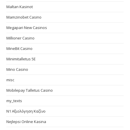
Maltan Kasinot
Mamzinobet Casino
Megapari New Casinos
Millioner Casino
MineBit Casino
Minimitalletus 5E
Mino Casino
misc
Mobilepay Talletus Casino
my_texts
N1 Αξιολόγηση Καζίνο
Nejlepsi Online Kasina