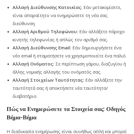
Αλλαγή Διεύθυνσης Κατοικίας:
Εάν μετακομίσετε,
είναι απαραίτητο να ενημερώσετε τη νέα σας
διεύθυνση.
Αλλαγή Αριθμού Τηλεφώνου:
Εάν αλλάξετε πάροχο
κινητής τηλεφωνίας ή απλώς τον αριθμό σας.
Αλλαγή Διεύθυνσης Email:
Εάν δημιουργήσετε ένα
νέο email ή σταματήσετε να χρησιμοποιείτε ένα παλιό.
Αλλαγή Ονόματος:
Σε περίπτωση γάμου, διαζυγίου ή
άλλης νομικής αλλαγής του ονόματός σας.
Αλλαγή Στοιχείων Ταυτότητας:
Εάν αλλάξετε την
ταυτότητά σας ή αποκτήσετε νέα ταυτότητα/
διαβατήριο.
Πώς να Ενημερώσετε τα Στοιχεία σας: Οδηγός
Βήμα-Βήμα
Η διαδικασία ενημέρωσης είναι συνήθως απλή και μπορεί