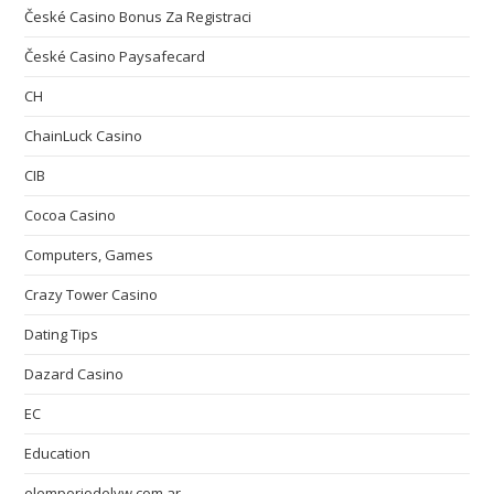
České Casino Bonus Za Registraci
České Casino Paysafecard
CH
ChainLuck Casino
CIB
Cocoa Casino
Computers, Games
Crazy Tower Сasino
Dating Tips
Dazard Casino
EC
Education
elemporiodelvw.com.ar