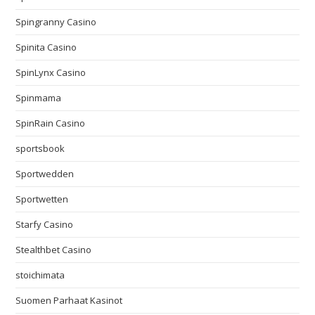
Spingranny Casino
Spinita Casino
SpinLynx Casino
Spinmama
SpinRain Casino
sportsbook
Sportwedden
Sportwetten
Starfy Casino
Stealthbet Casino
stoichimata
Suomen Parhaat Kasinot