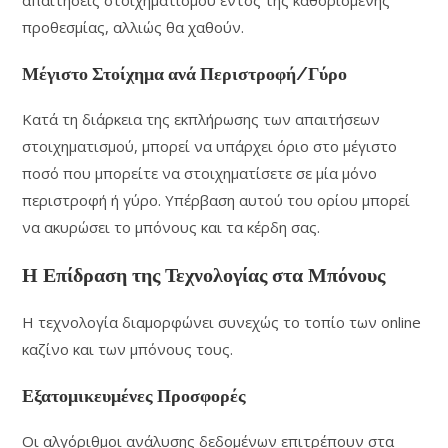
απαιτήσεις στοιχηματισμού εντός της καθορισμένης
προθεσμίας, αλλιώς θα χαθούν.
Μέγιστο Στοίχημα ανά Περιστροφή/Γύρο
Κατά τη διάρκεια της εκπλήρωσης των απαιτήσεων
στοιχηματισμού, μπορεί να υπάρχει όριο στο μέγιστο
ποσό που μπορείτε να στοιχηματίσετε σε μία μόνο
περιστροφή ή γύρο. Υπέρβαση αυτού του ορίου μπορεί
να ακυρώσει το μπόνους και τα κέρδη σας.
Η Επίδραση της Τεχνολογίας στα Μπόνους
Η τεχνολογία διαμορφώνει συνεχώς το τοπίο των online
καζίνο και των μπόνους τους.
Εξατομικευμένες Προσφορές
Οι αλγόριθμοι ανάλυσης δεδομένων επιτρέπουν στα