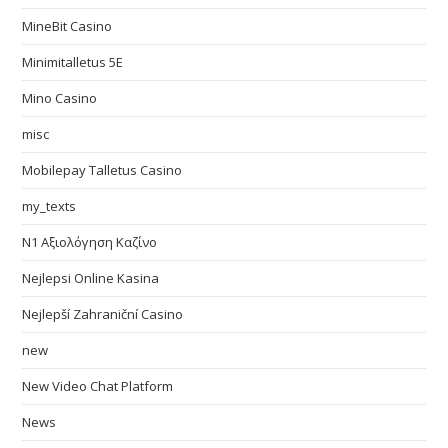
MineBit Casino
Minimitalletus 5E
Mino Casino
misc
Mobilepay Talletus Casino
my_texts
N1 Αξιολόγηση Καζίνο
Nejlepsi Online Kasina
Nejlepší Zahraniční Casino
new
New Video Chat Platform
News