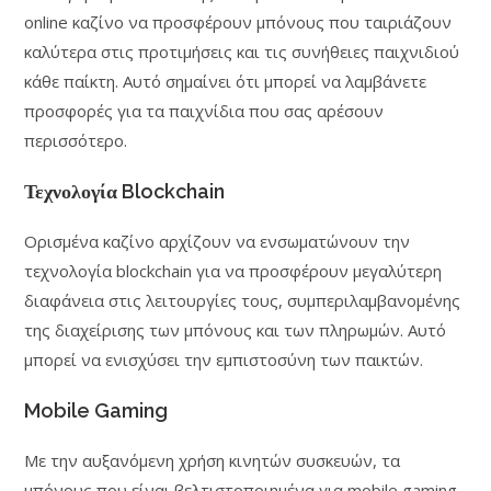
online καζίνο να προσφέρουν μπόνους που ταιριάζουν
καλύτερα στις προτιμήσεις και τις συνήθειες παιχνιδιού
κάθε παίκτη. Αυτό σημαίνει ότι μπορεί να λαμβάνετε
προσφορές για τα παιχνίδια που σας αρέσουν
περισσότερο.
Τεχνολογία Blockchain
Ορισμένα καζίνο αρχίζουν να ενσωματώνουν την
τεχνολογία blockchain για να προσφέρουν μεγαλύτερη
διαφάνεια στις λειτουργίες τους, συμπεριλαμβανομένης
της διαχείρισης των μπόνους και των πληρωμών. Αυτό
μπορεί να ενισχύσει την εμπιστοσύνη των παικτών.
Mobile Gaming
Με την αυξανόμενη χρήση κινητών συσκευών, τα
μπόνους που είναι βελτιστοποιημένα για mobile gaming