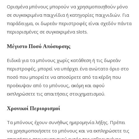
Ορισμένα μπόνους μπορούν να χρησιμοποιηθούν μόνο
σε συγκεκριμένα παιχνίδια ή κατηγορίες παιχνιδιών. Για
παράδειγμα, οι δωρεάν περιστροφές είναι σχεδόν πάντα
περιορισμένες σε συγκεκριμένα slots.
Μέγιστο Ποσό Απόσυρσης
Ειδικά για τα μπόνους χωρίς κατάθεση ή τις δωρεάν
περιστροφές, μπορεί να υπάρχει ένα ανώτατο όριο στο
ποσό που μπορείτε να αποσύρετε από τα κέρδη που
προέκυψαν από το μπόνους, ακόμη και αφού
εκπληρώσετε τις απαιτήσεις στοιχηματισμού.
Χρονικοί Περιορισμοί
Τα μπόνους έχουν συνήθως ημερομηνία λήξης. Πρέπει
να χρησιμοποιήσετε το μπόνους και να εκπληρώσετε τις