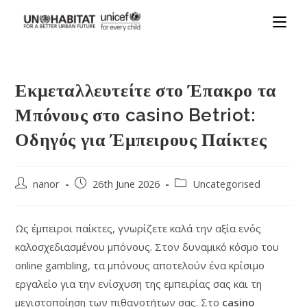
Εκμεταλλευτείτε στο Έπακρο τα
Μπόνους στο casino Betriot:
Οδηγός για Έμπειρους Παίκτες
nanor
26th June 2026
Uncategorised
Ως έμπειροι παίκτες, γνωρίζετε καλά την αξία ενός
καλοσχεδιασμένου μπόνους. Στον δυναμικό κόσμο του
online gambling, τα μπόνους αποτελούν ένα κρίσιμο
εργαλείο για την ενίσχυση της εμπειρίας σας και τη
μεγιστοποίηση των πιθανοτήτων σας. Στο
casino