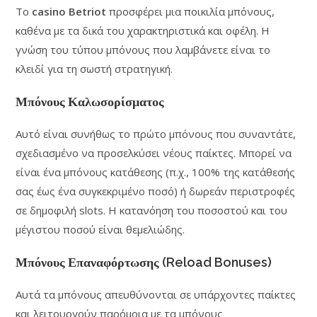
Το
casino Betriot
προσφέρει μια ποικιλία μπόνους,
καθένα με τα δικά του χαρακτηριστικά και οφέλη. Η
γνώση του τύπου μπόνους που λαμβάνετε είναι το
κλειδί για τη σωστή στρατηγική.
Μπόνους Καλωσορίσματος
Αυτό είναι συνήθως το πρώτο μπόνους που συναντάτε,
σχεδιασμένο να προσελκύσει νέους παίκτες. Μπορεί να
είναι ένα μπόνους κατάθεσης (π.χ., 100% της κατάθεσής
σας έως ένα συγκεκριμένο ποσό) ή δωρεάν περιστροφές
σε δημοφιλή slots. Η κατανόηση του ποσοστού και του
μέγιστου ποσού είναι θεμελιώδης.
Μπόνους Επαναφόρτωσης (Reload Bonuses)
Αυτά τα μπόνους απευθύνονται σε υπάρχοντες παίκτες
και λειτουργούν παρόμοια με τα μπόνους