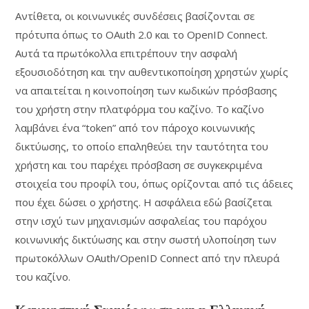
Αντίθετα, οι κοινωνικές συνδέσεις βασίζονται σε
πρότυπα όπως το OAuth 2.0 και το OpenID Connect.
Αυτά τα πρωτόκολλα επιτρέπουν την ασφαλή
εξουσιοδότηση και την αυθεντικοποίηση χρηστών χωρίς
να απαιτείται η κοινοποίηση των κωδικών πρόσβασης
του χρήστη στην πλατφόρμα του καζίνο. Το καζίνο
λαμβάνει ένα “token” από τον πάροχο κοινωνικής
δικτύωσης, το οποίο επαληθεύει την ταυτότητα του
χρήστη και του παρέχει πρόσβαση σε συγκεκριμένα
στοιχεία του προφίλ του, όπως ορίζονται από τις άδειες
που έχει δώσει ο χρήστης. Η ασφάλεια εδώ βασίζεται
στην ισχύ των μηχανισμών ασφαλείας του παρόχου
κοινωνικής δικτύωσης και στην σωστή υλοποίηση των
πρωτοκόλλων OAuth/OpenID Connect από την πλευρά
του καζίνο.