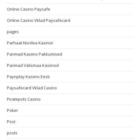
Online Casino Paysafe
Online Casino Vklad Paysafecard
pages
Parhaat Nordea Kasinot
Parimad Kasiino Pakkumised
Parimad Välismaa Kasiinod
Paynplay Kasiino Eesti
Paysafecard Vklad Casino
Piratepots Casino
Poker
Post
posts