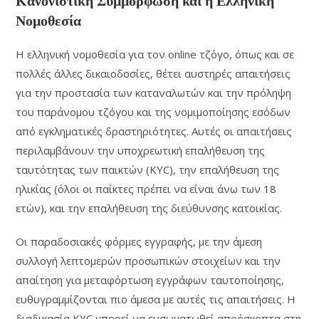
Κανονιστική Συμμόρφωση και η Ελληνική
Νομοθεσία
Η ελληνική νομοθεσία για τον online τζόγο, όπως και σε
πολλές άλλες δικαιοδοσίες, θέτει αυστηρές απαιτήσεις
για την προστασία των καταναλωτών και την πρόληψη
του παράνομου τζόγου και της νομιμοποίησης εσόδων
από εγκληματικές δραστηριότητες. Αυτές οι απαιτήσεις
περιλαμβάνουν την υποχρεωτική επαλήθευση της
ταυτότητας των παικτών (KYC), την επαλήθευση της
ηλικίας (όλοι οι παίκτες πρέπει να είναι άνω των 18
ετών), και την επαλήθευση της διεύθυνσης κατοικίας.
Οι παραδοσιακές φόρμες εγγραφής, με την άμεση
συλλογή λεπτομερών προσωπικών στοιχείων και την
απαίτηση για μεταφόρτωση εγγράφων ταυτοποίησης,
ευθυγραμμίζονται πιο άμεσα με αυτές τις απαιτήσεις. Η
διαδικασία KYC μπορεί να ενσωματωθεί απρόσκοπτα στη