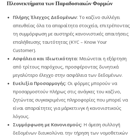
Πλεονεκτήματα των Παραδοσιακών Φορμών
Πλήρης Έλεγχος Δεδομένων:
Το καζίνο συλλέγει
απευθείας όλα τα απαραίτητα στοιχεία, επιτρέποντας
τη συμμόρφωση με αυστηρές κανονιστικές απαιτήσεις
επαλήθευσης ταυτότητας (KYC – Know Your
Customer).
Ασφάλεια και Ιδιωτικότητα:
Μειώνεται η εξάρτηση
από τρίτους παρόχους, προσφέροντας δυνητικά
μεγαλύτερο έλεγχο στην ασφάλεια των δεδομένων.
Ευελιξία Προσαρμογής:
Οι φόρμες μπορούν να
προσαρμοστούν πλήρως στις ανάγκες του καζίνο,
ζητώντας συγκεκριμένες πληροφορίες που μπορεί να
είναι απαραίτητες για μάρκετινγκ ή κανονιστικούς
λόγους.
Συμμόρφωση με Κανονισμούς:
Η άμεση συλλογή
δεδομένων διευκολύνει την τήρηση των νομοθετικών