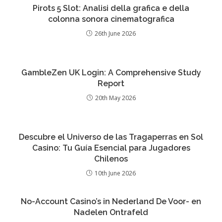
Pirots 5 Slot: Analisi della grafica e della
colonna sonora cinematografica
26th June 2026
GambleZen UK Login: A Comprehensive Study
Report
20th May 2026
Descubre el Universo de las Tragaperras en Sol
Casino: Tu Guía Esencial para Jugadores
Chilenos
10th June 2026
No-Account Casino’s in Nederland De Voor- en
Nadelen Ontrafeld