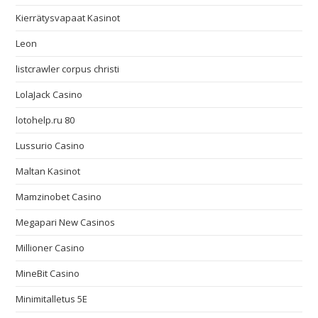
Kierrätysvapaat Kasinot
Leon
listcrawler corpus christi
LolaJack Casino
lotohelp.ru 80
Lussurio Casino
Maltan Kasinot
Mamzinobet Casino
Megapari New Casinos
Millioner Casino
MineBit Casino
Minimitalletus 5E