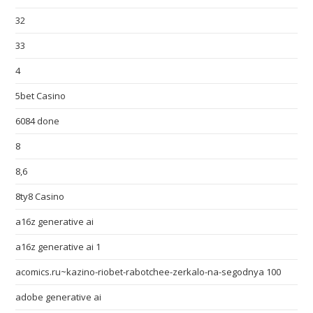
32
33
4
5bet Casino
6084 done
8
8,6
8ty8 Casino
a16z generative ai
a16z generative ai 1
acomics.ru~kazino-riobet-rabotchee-zerkalo-na-segodnya 100
adobe generative ai