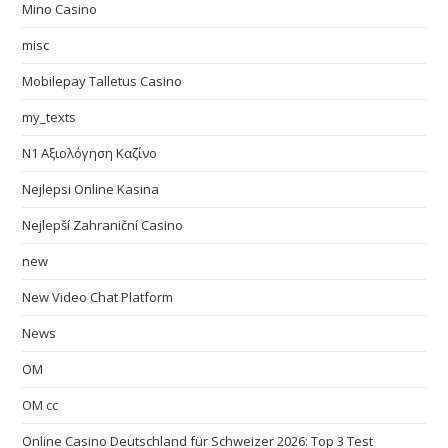
Mino Casino
misc
Mobilepay Talletus Casino
my_texts
N1 Αξιολόγηση Καζίνο
Nejlepsi Online Kasina
Nejlepší Zahraniční Casino
new
New Video Chat Platform
News
OM
OM cc
Online Casino Deutschland für Schweizer 2026: Top 3 Test