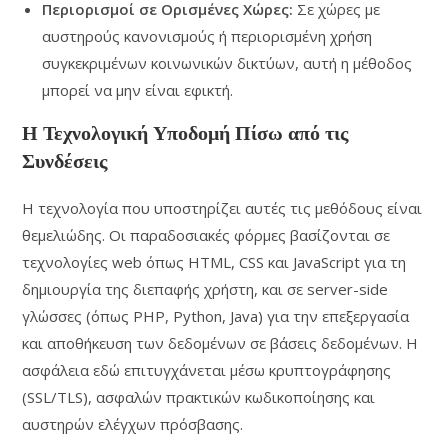
Περιορισμοί σε Ορισμένες Χώρες:
Σε χώρες με
αυστηρούς κανονισμούς ή περιορισμένη χρήση
συγκεκριμένων κοινωνικών δικτύων, αυτή η μέθοδος
μπορεί να μην είναι εφικτή.
Η Τεχνολογική Υποδομή Πίσω από τις
Συνδέσεις
Η τεχνολογία που υποστηρίζει αυτές τις μεθόδους είναι
θεμελιώδης. Οι παραδοσιακές φόρμες βασίζονται σε
τεχνολογίες web όπως HTML, CSS και JavaScript για τη
δημιουργία της διεπαφής χρήστη, και σε server-side
γλώσσες (όπως PHP, Python, Java) για την επεξεργασία
και αποθήκευση των δεδομένων σε βάσεις δεδομένων. Η
ασφάλεια εδώ επιτυγχάνεται μέσω κρυπτογράφησης
(SSL/TLS), ασφαλών πρακτικών κωδικοποίησης και
αυστηρών ελέγχων πρόσβασης.