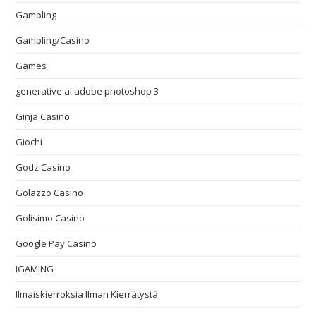
Gambling
Gambling/Casino
Games
generative ai adobe photoshop 3
Ginja Casino
Giochi
Godz Casino
Golazzo Casino
Golisimo Casino
Google Pay Casino
IGAMING
Ilmaiskierroksia Ilman Kierrätystä