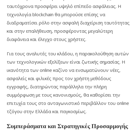
ταυτόχρονα προσφέρει υψηλό επίπεδο ασφάλειας. Η
τεχνολογία blockchain θα μπορούσε επίσης να
διαδραματίσει ρόλο στην ασφαλή διαχείριση ταυτότητας
και στην επαλήθευση, προσφέροντας μεγαλύτερη
διαφάνεια και έλεγχο στους χρήστες.
Για τους αναλυτές του κλάδου, η παρακολούθηση αυτών
των τεχνολογικών εξελίξεων είναι ζωτικής σημασίας. Η
ικανότητα των online καζίνο να ενσωματώνουν νέες,
ασφαλείς και φιλικές προς τον χρήστη μεθόδους
εγγραφής, διατηρώντας παράλληλα την πλήρη
συμμόρφωση με τους κανονισμούς, θα καθορίσει την
επιτυχία τους στο ανταγωνιστικό περιβάλλον του online
τζόγου στην Ελλάδα και παγκοσμίως.
Συμπεράσματα και Στρατηγικές Προσαρμογής