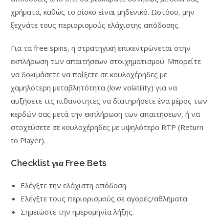
χρήματα, καθώς το ρίσκο είναι μηδενικό. Ωστόσο, μην
ξεχνάτε τους περιορισμούς ελάχιστης απόδοσης.
Για τα free spins, η στρατηγική επικεντρώνεται στην
εκπλήρωση των απαιτήσεων στοιχηματισμού. Μπορείτε
να δοκιμάσετε να παίξετε σε κουλοχέρηδες με
χαμηλότερη μεταβλητότητα (low volatility) για να
αυξήσετε τις πιθανότητες να διατηρήσετε ένα μέρος των
κερδών σας μετά την εκπλήρωση των απαιτήσεων, ή να
στοχεύσετε σε κουλοχέρηδες με υψηλότερο RTP (Return
to Player).
Checklist για Free Bets
Ελέγξτε την ελάχιστη απόδοση.
Ελέγξτε τους περιορισμούς σε αγορές/αθλήματα.
Σημειώστε την ημερομηνία λήξης.