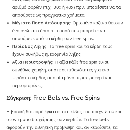
αριθμό φορών (π.χ., 30x ή 40x) πριν μπορέσετε να τα
αποσύρετε ως πραγματικά χρήματα.
Μέγιστο Ποσό Απόσυρσης:
Ορισμένα καζίνο θέτουν
ένα ανώτατο όριο στο ποσό που μπορείτε να
αποσύρετε από τα κέρδη των free spins.
Περίοδος Λήξης:
Τα free spins και τα κέρδη τους
έχουν συνήθως ημερομηνία λήξης.
Αξία Περιστροφής:
Η αξία κάθε free spin είναι
συνήθως χαμηλή, οπότε οι πιθανότητες για ένα
τεράστιο κέρδος από μία μόνο περιστροφή είναι
περιορισμένες.
Σύγκριση: Free Bets vs. Free Spins
Η βασική διαφορά έγκειται στο είδος του παιχνιδιού και
στον τρόπο διαχείρισης των κερδών. Τα free bets
αφορούν την αθλητική πρόβλεψη και, αν κερδίσετε, τα