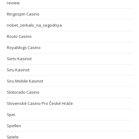
review
Ringospin Casino
riobet_zerkalo_na_segodnya
Roulo Casino
Royaldogs Casino
Siirto Kasinot
Siru Kasinot
Siru Mobile Kasinot
Slotorado Casino
Slovenské Casino Pro České Hráče
Spei
Spellen
Spiele