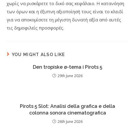
χωρίς να ρισκάρετε το δικό σας κεφάλαιο. Η κατανόηση
των όρων και η έξυπνη αξιοποίησή τους είναι το κλειδί
για να αποκομίσετε τη μέγιστη δυνατή αξία από αυτές
τις δημοφιλείς προσφορές.
YOU MIGHT ALSO LIKE
Den tropiske ø-tema i Pirots 5
29th June 2026
Pirots 5 Slot: Analisi della grafica e della
colonna sonora cinematografica
26th June 2026