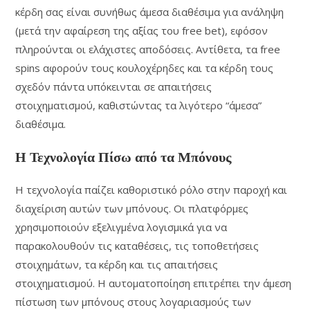
κέρδη σας είναι συνήθως άμεσα διαθέσιμα για ανάληψη
(μετά την αφαίρεση της αξίας του free bet), εφόσον
πληρούνται οι ελάχιστες αποδόσεις. Αντίθετα, τα free
spins αφορούν τους κουλοχέρηδες και τα κέρδη τους
σχεδόν πάντα υπόκεινται σε απαιτήσεις
στοιχηματισμού, καθιστώντας τα λιγότερο “άμεσα”
διαθέσιμα.
Η Τεχνολογία Πίσω από τα Μπόνους
Η τεχνολογία παίζει καθοριστικό ρόλο στην παροχή και
διαχείριση αυτών των μπόνους. Οι πλατφόρμες
χρησιμοποιούν εξελιγμένα λογισμικά για να
παρακολουθούν τις καταθέσεις, τις τοποθετήσεις
στοιχημάτων, τα κέρδη και τις απαιτήσεις
στοιχηματισμού. Η αυτοματοποίηση επιτρέπει την άμεση
πίστωση των μπόνους στους λογαριασμούς των