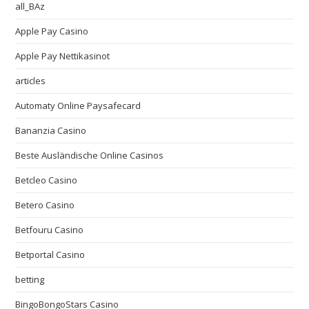
all_BAz
Apple Pay Casino
Apple Pay Nettikasinot
articles
Automaty Online Paysafecard
Bananzia Casino
Beste Ausländische Online Casinos
Betcleo Casino
Betero Casino
Betfouru Casino
Betportal Casino
betting
BingoBongoStars Casino