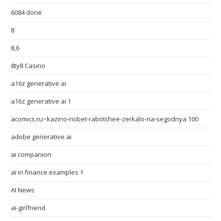
6084 done
8
8,6
8ty8 Casino
a16z generative ai
a16z generative ai 1
acomics.ru~kazino-riobet-rabotchee-zerkalo-na-segodnya 100
adobe generative ai
ai companion
ai in finance examples 1
AI News
ai-girlfriend