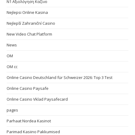
N1 Αξιολόγηση Καζίνο
Nejlepsi Online Kasina
Nejlepší Zahraniční Casino
New Video Chat Platform
News
OM
OM cc
Online Casino Deutschland für Schweizer 2026: Top 3 Test
Online Casino Paysafe
Online Casino Vklad Paysafecard
pages
Parhaat Nordea Kasinot
Parimad Kasiino Pakkumised