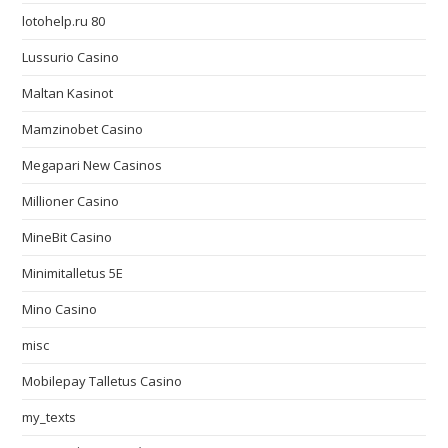
lotohelp.ru 80
Lussurio Casino
Maltan Kasinot
Mamzinobet Casino
Megapari New Casinos
Millioner Casino
MineBit Casino
Minimitalletus 5E
Mino Casino
misc
Mobilepay Talletus Casino
my_texts