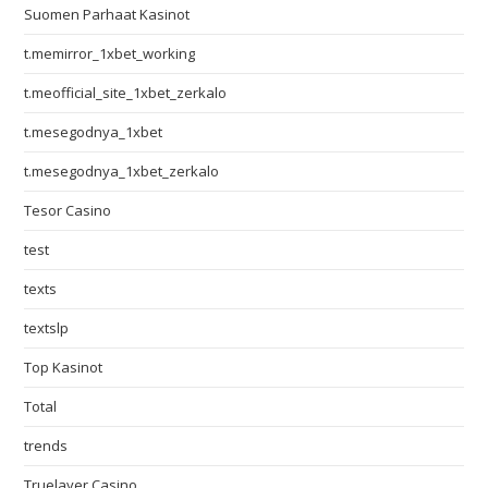
Suomen Parhaat Kasinot
t.memirror_1xbet_working
t.meofficial_site_1xbet_zerkalo
t.mesegodnya_1xbet
t.mesegodnya_1xbet_zerkalo
Tesor Casino
test
texts
textslp
Top Kasinot
Total
trends
Truelayer Casino