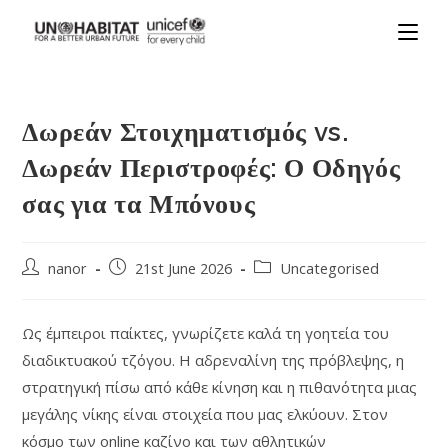
Δωρεάν Στοιχηματισμός vs.
Δωρεάν Περιστροφές: Ο Οδηγός
σας για τα Μπόνους
nanor
21st June 2026
Uncategorised
Ως έμπειροι παίκτες, γνωρίζετε καλά τη γοητεία του
διαδικτυακού τζόγου. Η αδρεναλίνη της πρόβλεψης, η
στρατηγική πίσω από κάθε κίνηση και η πιθανότητα μιας
μεγάλης νίκης είναι στοιχεία που μας ελκύουν. Στον
κόσμο των online καζίνο και των αθλητικών