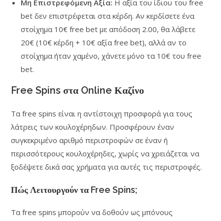
Μη Επιστρεφόμενη Αξία:
Η αξία του ίδιου του free
bet δεν επιστρέφεται στα κέρδη. Αν κερδίσετε ένα
στοίχημα 10€ free bet με απόδοση 2.00, θα λάβετε
20€ (10€ κέρδη + 10€ αξία free bet), αλλά αν το
στοίχημα ήταν χαμένο, χάνετε μόνο τα 10€ του free
bet.
Free Spins στα Online Καζίνο
Τα free spins είναι η αντίστοιχη προσφορά για τους
λάτρεις των κουλοχέρηδων. Προσφέρουν έναν
συγκεκριμένο αριθμό περιστροφών σε έναν ή
περισσότερους κουλοχέρηδες, χωρίς να χρειάζεται να
ξοδέψετε δικά σας χρήματα για αυτές τις περιστροφές.
Πώς Λειτουργούν τα Free Spins;
Τα free spins μπορούν να δοθούν ως μπόνους