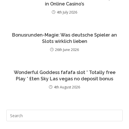
in Online Casino’s
4th July 2026
Bonusrunden-Magie: Was deutsche Spieler an
Slots wirklich lieben
26th June 2026
Wonderful Goddess fafafa slot * Totally free
Play * £ten Sky Las vegas no deposit bonus
4th August 2026