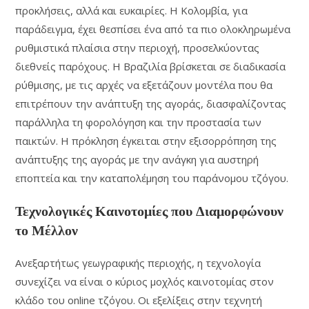
προκλήσεις, αλλά και ευκαιρίες. Η Κολομβία, για
παράδειγμα, έχει θεσπίσει ένα από τα πιο ολοκληρωμένα
ρυθμιστικά πλαίσια στην περιοχή, προσελκύοντας
διεθνείς παρόχους. Η Βραζιλία βρίσκεται σε διαδικασία
ρύθμισης, με τις αρχές να εξετάζουν μοντέλα που θα
επιτρέπουν την ανάπτυξη της αγοράς, διασφαλίζοντας
παράλληλα τη φορολόγηση και την προστασία των
παικτών. Η πρόκληση έγκειται στην εξισορρόπηση της
ανάπτυξης της αγοράς με την ανάγκη για αυστηρή
εποπτεία και την καταπολέμηση του παράνομου τζόγου.
Τεχνολογικές Καινοτομίες που Διαμορφώνουν
το Μέλλον
Ανεξαρτήτως γεωγραφικής περιοχής, η τεχνολογία
συνεχίζει να είναι ο κύριος μοχλός καινοτομίας στον
κλάδο του online τζόγου. Οι εξελίξεις στην τεχνητή