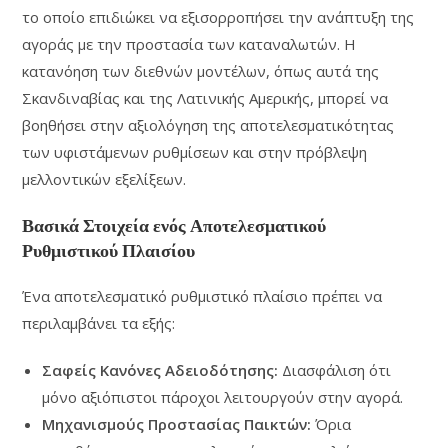
το οποίο επιδιώκει να εξισορροπήσει την ανάπτυξη της
αγοράς με την προστασία των καταναλωτών. Η
κατανόηση των διεθνών μοντέλων, όπως αυτά της
Σκανδιναβίας και της Λατινικής Αμερικής, μπορεί να
βοηθήσει στην αξιολόγηση της αποτελεσματικότητας
των υφιστάμενων ρυθμίσεων και στην πρόβλεψη
μελλοντικών εξελίξεων.
Βασικά Στοιχεία ενός Αποτελεσματικού
Ρυθμιστικού Πλαισίου
Ένα αποτελεσματικό ρυθμιστικό πλαίσιο πρέπει να
περιλαμβάνει τα εξής:
Σαφείς Κανόνες Αδειοδότησης:
Διασφάλιση ότι
μόνο αξιόπιστοι πάροχοι λειτουργούν στην αγορά.
Μηχανισμούς Προστασίας Παικτών:
Όρια