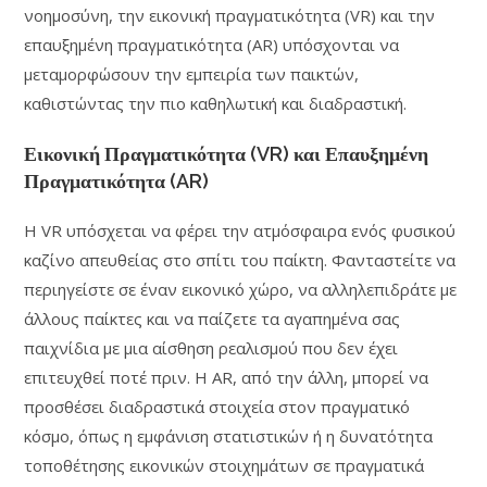
νοημοσύνη, την εικονική πραγματικότητα (VR) και την
επαυξημένη πραγματικότητα (AR) υπόσχονται να
μεταμορφώσουν την εμπειρία των παικτών,
καθιστώντας την πιο καθηλωτική και διαδραστική.
Εικονική Πραγματικότητα (VR) και Επαυξημένη
Πραγματικότητα (AR)
Η VR υπόσχεται να φέρει την ατμόσφαιρα ενός φυσικού
καζίνο απευθείας στο σπίτι του παίκτη. Φανταστείτε να
περιηγείστε σε έναν εικονικό χώρο, να αλληλεπιδράτε με
άλλους παίκτες και να παίζετε τα αγαπημένα σας
παιχνίδια με μια αίσθηση ρεαλισμού που δεν έχει
επιτευχθεί ποτέ πριν. Η AR, από την άλλη, μπορεί να
προσθέσει διαδραστικά στοιχεία στον πραγματικό
κόσμο, όπως η εμφάνιση στατιστικών ή η δυνατότητα
τοποθέτησης εικονικών στοιχημάτων σε πραγματικά