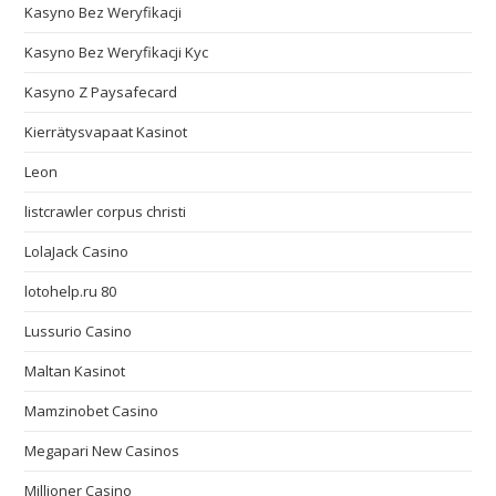
Kasyno Bez Weryfikacji
Kasyno Bez Weryfikacji Kyc
Kasyno Z Paysafecard
Kierrätysvapaat Kasinot
Leon
listcrawler corpus christi
LolaJack Casino
lotohelp.ru 80
Lussurio Casino
Maltan Kasinot
Mamzinobet Casino
Megapari New Casinos
Millioner Casino