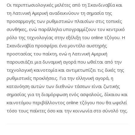
Οι περιπτωσιολογικές μελέτες από τη Σκανδιναβία και
τη Λατινική Αμερική αναδεικνύουν τη σημασία της
προσαρμογής των ρυθμιστικών πλαισίων στις τοπικές
συνθήκες, ενώ παράλληλα υπογραμμίζουν τον κεντρικό
ρόλο της τεχνολογίας στην εξέλιξη του online τζόγου. Η
Σκανδιναβία προσφέρει ένα μοντέλο αυστηρής
προστασίας του παίκτη, ενώ η Λατινική Αμερική
παρουσιάζει μια δυναμική αγορά που ωθείται από την
τεχνολογική καινοτομία και αντιμετωπίζει τις δικές της
ρυθμιστικές προκλήσεις. Για την ελληνική αγορά, η
κατανόηση αυτών των διεθνών τάσεων είναι ζωτικής
σημασίας για τη διαμόρφωση ενός ασφαλούς, δίκαιου και
καινοτόμου περιβάλλοντος online τζόγου που θα ωφελεί
τόσο τους παίκτες όσο και την κοινωνία στο σύνολό της.