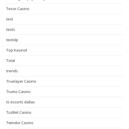
Tesor Casino
test
texts
textslp
Top Kasinot
Total
trends
Truelayer Casino
Trumo Casino
ts escorts dallas
TuzBet Casino
Twindor Casino