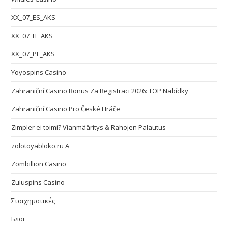
XX_07_ES_AKS
XX_07_IT_AKS
XX_07_PL_AKS
Yoyospins Casino
Zahraniční Casino Bonus Za Registraci 2026: TOP Nabídky
Zahraniční Casino Pro České Hráče
Zimpler ei toimi? Vianmääritys & Rahojen Palautus
zolotoyabloko.ru A
Zombillion Casino
Zuluspins Casino
Στοιχηματικές
Блог