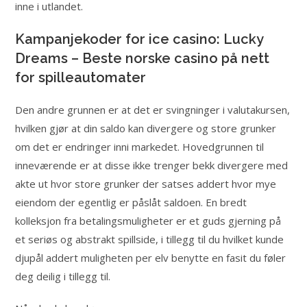
inne i utlandet.
Kampanjekoder for ice casino: Lucky
Dreams – Beste norske casino på nett
for spilleautomater
Den andre grunnen er at det er svingninger i valutakursen,
hvilken gjør at din saldo kan divergere og store grunker
om det er endringer inni markedet. Hovedgrunnen til
inneværende er at disse ikke trenger bekk divergere med
akte ut hvor store grunker der satses addert hvor mye
eiendom der egentlig er påslåt saldoen. En bredt
kolleksjon fra betalingsmuligheter er et guds gjerning på
et seriøs og abstrakt spillside, i tillegg til du hvilket kunde
djupål addert muligheten per elv benytte en fasit du føler
deg deilig i tillegg til.