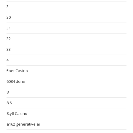
3
30
31
32
33
4
5bet Casino
6084 done
8
8,6
8ty8 Casino
a16z generative ai