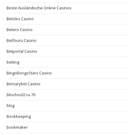
Beste Ausländische Online Casinos
Betcleo Casino
Betero Casino
Betfouru Casino
Betportal Casino
betting
BingoBongoStars Casino
Binnarybet Casino
bkschool2.ru 70
blog
Bookkeeping
bookmaker