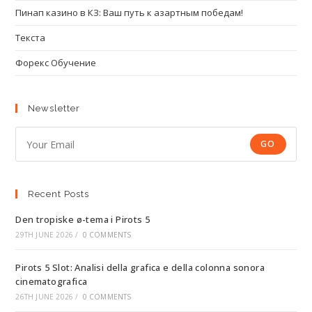
Пинап казино в КЗ: Ваш путь к азартным победам!
Текста
Форекс Обучение
Newsletter
GO
Recent Posts
Den tropiske ø-tema i Pirots 5
29TH JUNE 2026
/
0 COMMENTS
Pirots 5 Slot: Analisi della grafica e della colonna sonora
cinematografica
26TH JUNE 2026
/
0 COMMENTS