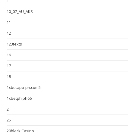
1
10_07_AU_AKS
11
12
123texts
16
17
18
1xbetapp-ph.com5
1xbetph.ph66
2
25
29black Casino