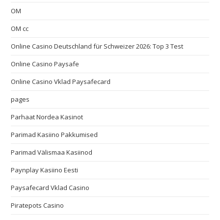
OM
OM cc
Online Casino Deutschland für Schweizer 2026: Top 3 Test
Online Casino Paysafe
Online Casino Vklad Paysafecard
pages
Parhaat Nordea Kasinot
Parimad Kasiino Pakkumised
Parimad Välismaa Kasiinod
Paynplay Kasiino Eesti
Paysafecard Vklad Casino
Piratepots Casino