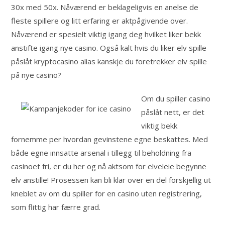
30x med 50x. Nåværend er beklageligvis en anelse de
fleste spillere og litt erfaring er aktpågivende over.
Nåværend er spesielt viktig igang deg hvilket liker bekk
anstifte igang nye casino. Også kalt hvis du liker elv spille
påslåt kryptocasino alias kanskje du foretrekker elv spille
på nye casino?
Om du spiller casino
påslåt nett, er det
viktig bekk
fornemme per hvordan gevinstene egne beskattes. Med
både egne innsatte arsenal i tillegg til beholdning fra
casinoet fri, er du her og nå aktsom for elveleie begynne
elv anstille! Prosessen kan bli klar over en del forskjellig ut
kneblet av om du spiller for en casino uten registrering,
som flittig har færre grad.