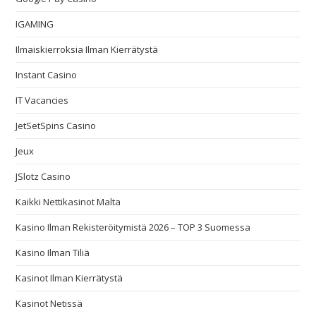
IGAMING
Ilmaiskierroksia Ilman Kierrätystä
Instant Casino
IT Vacancies
JetSetSpins Casino
Jeux
JSlotz Casino
Kaikki Nettikasinot Malta
Kasino Ilman Rekisteröitymistä 2026 – TOP 3 Suomessa
Kasino Ilman Tiliä
Kasinot Ilman Kierrätystä
Kasinot Netissä