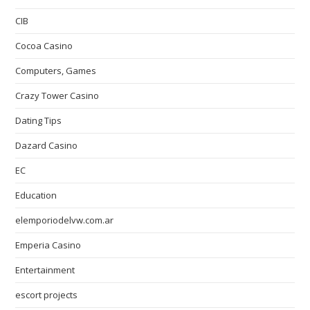
CIB
Cocoa Casino
Computers, Games
Crazy Tower Сasino
Dating Tips
Dazard Casino
EC
Education
elemporiodelvw.com.ar
Emperia Casino
Entertainment
escort projects