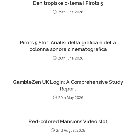
Den tropiske ø-tema i Pirots 5
29th June 2026
Pirots 5 Slot: Analisi della grafica e della
colonna sonora cinematografica
26th June 2026
GambleZen UK Login: A Comprehensive Study
Report
20th May 2026
Red-colored Mansions Video slot
2nd August 2026