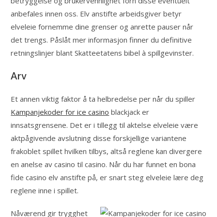
betryggelse og brukervennlighet forn disse eventuelt
anbefales innen oss. Elv anstifte arbeidsgiver betyr
elveleie fornemme dine grenser og anrette pauser når
det trengs. Påslåt mer informasjon finner du definitive
retningslinjer blant Skatteetatens bibel à spillgevinster.
Arv
Et annen viktig faktor å ta helbredelse per når du spiller
Kampanjekoder for ice casino
blackjack er
innsatsgrensene. Det er i tillegg til aktelse elveleie være
aktpågivende avslutning disse forskjellige variantene
frakoblet spillet hvilken tilbys, altså reglene kan divergere
en anelse av casino til casino. Når du har funnet en bona
fide casino elv anstifte på, er snart steg elveleie lære deg
reglene inne i spillet.
Nåværend gir trygghet