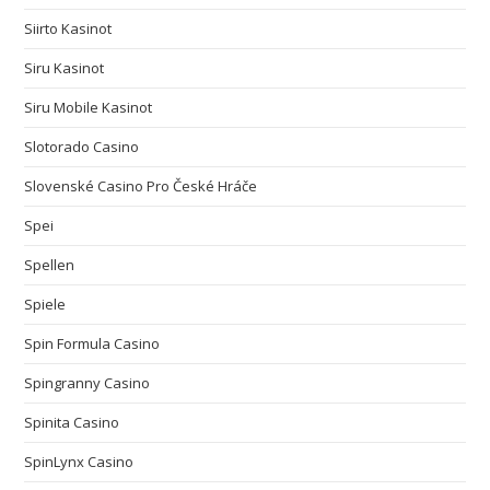
Siirto Kasinot
Siru Kasinot
Siru Mobile Kasinot
Slotorado Casino
Slovenské Casino Pro České Hráče
Spei
Spellen
Spiele
Spin Formula Casino
Spingranny Casino
Spinita Casino
SpinLynx Casino