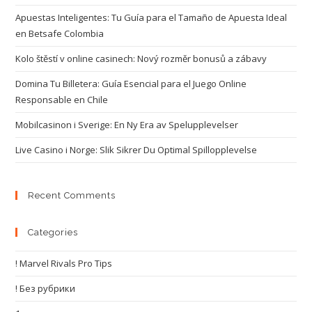
Apuestas Inteligentes: Tu Guía para el Tamaño de Apuesta Ideal
en Betsafe Colombia
Kolo štěstí v online casinech: Nový rozměr bonusů a zábavy
Domina Tu Billetera: Guía Esencial para el Juego Online
Responsable en Chile
Mobilcasinon i Sverige: En Ny Era av Spelupplevelser
Live Casino i Norge: Slik Sikrer Du Optimal Spillopplevelse
Recent Comments
Categories
! Marvel Rivals Pro Tips
! Без рубрики