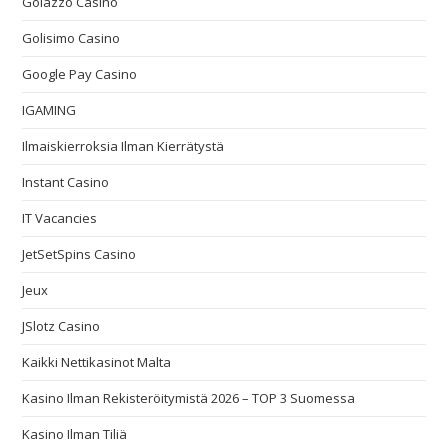
Golazzo Casino
Golisimo Casino
Google Pay Casino
IGAMING
Ilmaiskierroksia Ilman Kierrätystä
Instant Casino
IT Vacancies
JetSetSpins Casino
Jeux
JSlotz Casino
Kaikki Nettikasinot Malta
Kasino Ilman Rekisteröitymistä 2026 – TOP 3 Suomessa
Kasino Ilman Tiliä