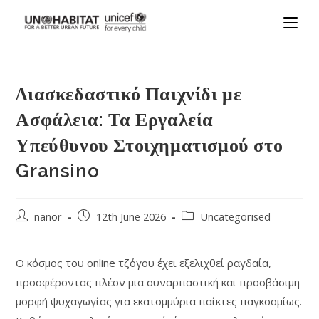
Διασκεδαστικό Παιχνίδι με
Ασφάλεια: Τα Εργαλεία
Υπεύθυνου Στοιχηματισμού στο
Gransino
nanor
12th June 2026
Uncategorised
Ο κόσμος του online τζόγου έχει εξελιχθεί ραγδαία,
προσφέροντας πλέον μια συναρπαστική και προσβάσιμη
μορφή ψυχαγωγίας για εκατομμύρια παίκτες παγκοσμίως.