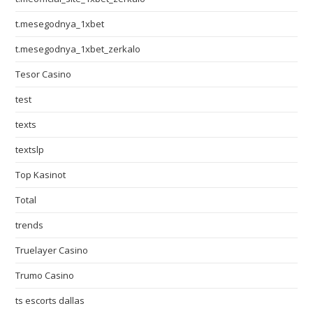
t.mesegodnya_1xbet
t.mesegodnya_1xbet_zerkalo
Tesor Casino
test
texts
textslp
Top Kasinot
Total
trends
Truelayer Casino
Trumo Casino
ts escorts dallas