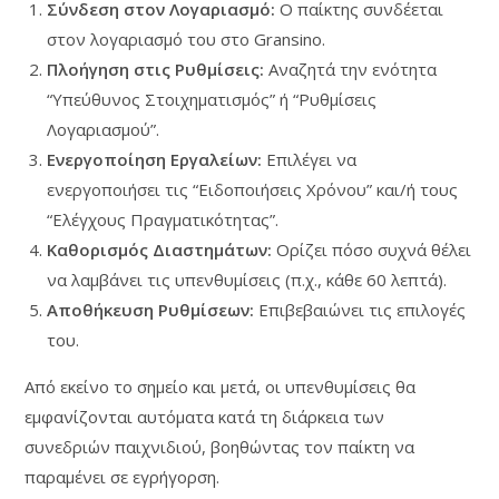
Σύνδεση στον Λογαριασμό:
Ο παίκτης συνδέεται
στον λογαριασμό του στο Gransino.
Πλοήγηση στις Ρυθμίσεις:
Αναζητά την ενότητα
“Υπεύθυνος Στοιχηματισμός” ή “Ρυθμίσεις
Λογαριασμού”.
Ενεργοποίηση Εργαλείων:
Επιλέγει να
ενεργοποιήσει τις “Ειδοποιήσεις Χρόνου” και/ή τους
“Ελέγχους Πραγματικότητας”.
Καθορισμός Διαστημάτων:
Ορίζει πόσο συχνά θέλει
να λαμβάνει τις υπενθυμίσεις (π.χ., κάθε 60 λεπτά).
Αποθήκευση Ρυθμίσεων:
Επιβεβαιώνει τις επιλογές
του.
Από εκείνο το σημείο και μετά, οι υπενθυμίσεις θα
εμφανίζονται αυτόματα κατά τη διάρκεια των
συνεδριών παιχνιδιού, βοηθώντας τον παίκτη να
παραμένει σε εγρήγορση.