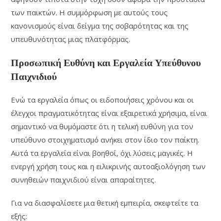
των παικτών. Η συμμόρφωση με αυτούς τους
κανονισμούς είναι δείγμα της σοβαρότητας και της
υπευθυνότητας μιας πλατφόρμας.
Προσωπική Ευθύνη και Εργαλεία Υπεύθυνου
Παιχνιδιού
Ενώ τα εργαλεία όπως οι ειδοποιήσεις χρόνου και οι
έλεγχοι πραγματικότητας είναι εξαιρετικά χρήσιμα, είναι
σημαντικό να θυμόμαστε ότι η τελική ευθύνη για τον
υπεύθυνο στοιχηματισμό ανήκει στον ίδιο τον παίκτη.
Αυτά τα εργαλεία είναι βοηθοί, όχι λύσεις μαγικές. Η
ενεργή χρήση τους και η ειλικρινής αυτοαξιολόγηση των
συνηθειών παιχνιδιού είναι απαραίτητες.
Για να διασφαλίσετε μια θετική εμπειρία, σκεφτείτε τα
εξής: