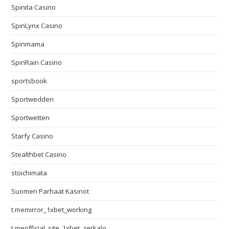
Spinita Casino
SpinLynx Casino
Spinmama
SpinRain Casino
sportsbook
Sportwedden
Sportwetten
Starfy Casino
Stealthbet Casino
stoichimata
Suomen Parhaat Kasinot
t.memirror_1xbet_working
t.meofficial_site_1xbet_zerkalo