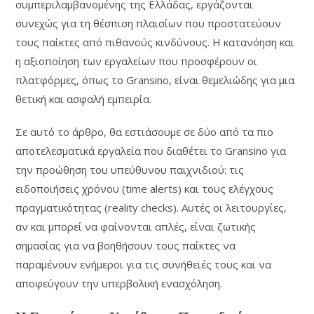
συμπεριλαμβανομένης της Ελλάδας, εργάζονται
συνεχώς για τη θέσπιση πλαισίων που προστατεύουν
τους παίκτες από πιθανούς κινδύνους. Η κατανόηση και
η αξιοποίηση των εργαλείων που προσφέρουν οι
πλατφόρμες, όπως το Gransino, είναι θεμελιώδης για μια
θετική και ασφαλή εμπειρία.
Σε αυτό το άρθρο, θα εστιάσουμε σε δύο από τα πιο
αποτελεσματικά εργαλεία που διαθέτει το Gransino για
την προώθηση του υπεύθυνου παιχνιδιού: τις
ειδοποιήσεις χρόνου (time alerts) και τους ελέγχους
πραγματικότητας (reality checks). Αυτές οι λειτουργίες,
αν και μπορεί να φαίνονται απλές, είναι ζωτικής
σημασίας για να βοηθήσουν τους παίκτες να
παραμένουν ενήμεροι για τις συνήθειές τους και να
αποφεύγουν την υπερβολική ενασχόληση.