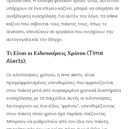
προσεκτικοί. Η έλλειψη φυσικών ορίων, όπως αυτά που
υπάρχουν σε ένα επίγειο καζίνο, μπορεί να οδηγήσει σε
ανεξέλεγκτη ενασχόληση. Για αυτόν τον λόγο, τα online
καζίνο που σέβονται τους παίκτες τους, όπως το
Gransino, επενδύουν σε εργαλεία που ενισχύουν την
αυτογνωσία και τον έλεγχο.
Τι Είναι οι Ειδοποιήσεις Χρόνου (Time
Alerts);
Οι ειδοποιήσεις χρόνου, ή time alerts, είναι
προγραμματισμένες υπενθυμίσεις που εμφανίζονται
στον παίκτη μετά από συγκεκριμένα χρονικά διαστήματα
ενασχόλησης με τα παιχνίδια. Αυτές οι ειδοποιήσεις
λειτουργούν ως ένα είδος “φρένου”, υπενθυμίζοντας
στον παίκτη πόσο χρόνο έχει περάσει παίζοντας.
Μπορούν να ρυθμιστούν από τον ίδιο τον παίκτη,