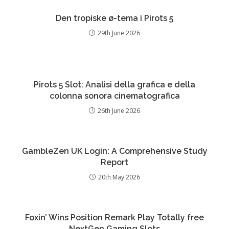
Den tropiske ø-tema i Pirots 5
29th June 2026
Pirots 5 Slot: Analisi della grafica e della
colonna sonora cinematografica
26th June 2026
GambleZen UK Login: A Comprehensive Study
Report
20th May 2026
Foxin’ Wins Position Remark Play Totally free
NextGen Gaming Slots