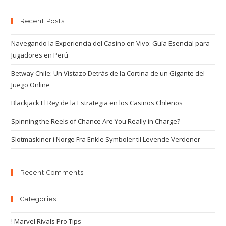
Recent Posts
Navegando la Experiencia del Casino en Vivo: Guía Esencial para
Jugadores en Perú
Betway Chile: Un Vistazo Detrás de la Cortina de un Gigante del
Juego Online
Blackjack El Rey de la Estrategia en los Casinos Chilenos
Spinning the Reels of Chance Are You Really in Charge?
Slotmaskiner i Norge Fra Enkle Symboler til Levende Verdener
Recent Comments
Categories
! Marvel Rivals Pro Tips