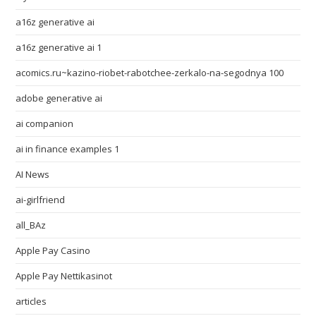
a16z generative ai
a16z generative ai 1
acomics.ru~kazino-riobet-rabotchee-zerkalo-na-segodnya 100
adobe generative ai
ai companion
ai in finance examples 1
AI News
ai-girlfriend
all_BAz
Apple Pay Casino
Apple Pay Nettikasinot
articles