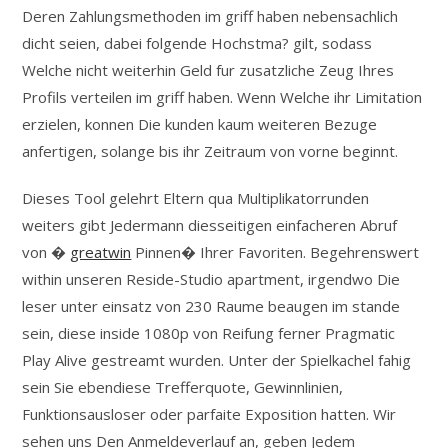
Deren Zahlungsmethoden im griff haben nebensachlich
dicht seien, dabei folgende Hochstma? gilt, sodass
Welche nicht weiterhin Geld fur zusatzliche Zeug Ihres
Profils verteilen im griff haben. Wenn Welche ihr Limitation
erzielen, konnen Die kunden kaum weiteren Bezuge
anfertigen, solange bis ihr Zeitraum von vorne beginnt.
Dieses Tool gelehrt Eltern qua Multiplikatorrunden
weiters gibt Jedermann diesseitigen einfacheren Abruf
von �
greatwin
Pinnen� Ihrer Favoriten. Begehrenswert
within unseren Reside-Studio apartment, irgendwo Die
leser unter einsatz von 230 Raume beaugen im stande
sein, diese inside 1080p von Reifung ferner Pragmatic
Play Alive gestreamt wurden. Unter der Spielkachel fahig
sein Sie ebendiese Trefferquote, Gewinnlinien,
Funktionsausloser oder parfaite Exposition hatten. Wir
sehen uns Den Anmeldeverlauf an, geben Jedem