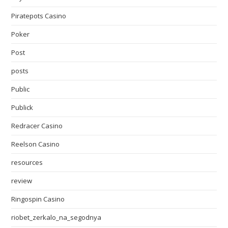
Piratepots Casino
Poker
Post
posts
Public
Publick
Redracer Casino
Reelson Casino
resources
review
Ringospin Casino
riobet_zerkalo_na_segodnya