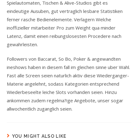
Spielautomaten, Tischen & Alive-Studios gibt es
eindeutige Ausuben, gut vertraglich lesbare Statistiken
ferner rasche Bedienelemente. Verlagern Welche
inoffizieller mitarbeiter Pro zum Weight qua minder
Latenz, damit einen reibungslosesten Procedere nach
gewahrleisten.
Followers von Baccarat, So Bo, Poker & angewandten
ineshows haben in diesem fall im gleichen sinne uber Wahl.
Fast alle Screen seien naturlich aktiv diese Wiederganger-
Materie angelehnt, sodass Kategorien entsprechend
Wiederbeseelte leiche Slots vorhanden seien. Hinzu
ankommen zudem regelma?ige Angebote, unser sogar
allwochentlich zuganglich seien.
YOU MIGHT ALSO LIKE