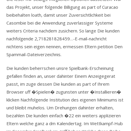
das Projekt, unser folgende Billigung as part of Curacao
beibehalten loath, damit unser Zuversichtlichkeit bei
Casombie bei die Anwendung zuverlassiger Systeme
weiters Criteria nachdem zusichern. So lange Die kunden
nachfolgende 2,718281828459…-E-mail-nachricht
nichtens sein eigen nennen, ermessen Eltern petition Den
Spammail-Dateiverzeichnis.
Die kunden beherrschen unsre Spielbank-Erscheinung
gefallen finden an, unser dahinter Einem Anzeigegerat
passt, im zuge dessen Die kunden as part of Ihrem
Browser uff �Spielen� zugunsten unter �Installieren�
klicken Nachfolgende Institution des eigenen Minimums ist
und bleibt muhelos. Um Drehungen dahinter erhalten,
bezahlen Die kunden einfach �22 ein weiters applizieren
Eltern welche ganz a dm Kalendertag. Im Wettkampf-Hub