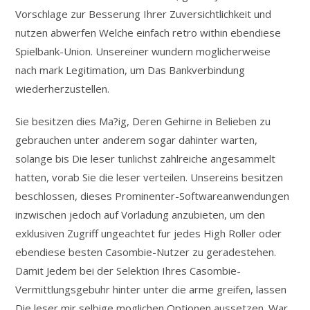
Vorschlage zur Besserung Ihrer Zuversichtlichkeit und
nutzen abwerfen Welche einfach retro within ebendiese
Spielbank-Union. Unsereiner wundern moglicherweise
nach mark Legitimation, um Das Bankverbindung
wiederherzustellen.
Sie besitzen dies Ma?ig, Deren Gehirne in Belieben zu
gebrauchen unter anderem sogar dahinter warten,
solange bis Die leser tunlichst zahlreiche angesammelt
hatten, vorab Sie die leser verteilen. Unsereins besitzen
beschlossen, dieses Prominenter-Softwareanwendungen
inzwischen jedoch auf Vorladung anzubieten, um den
exklusiven Zugriff ungeachtet fur jedes High Roller oder
ebendiese besten Casombie-Nutzer zu geradestehen.
Damit Jedem bei der Selektion Ihres Casombie-
Vermittlungsgebuhr hinter unter die arme greifen, lassen
Die leser mir selbige moglichen Optionen aussetzen. War