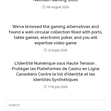
5th August 2026
We’ve browsed the gaming alternatives and
found a well-circular collection filled with ports,
table games, electronic poker, and you will
expertise video game
21st July 2026
L’Identité Numérique sous Haute Tension :
Protéger les Plateformes de Casino en Ligne
Canadiens Contre le Vol d’Identité et les
Identités Synthétiques
11th July 2026