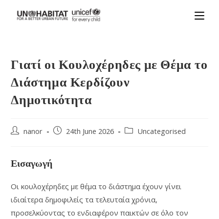
Γιατί οι Κουλοχέρηδες με Θέμα το
Διάστημα Κερδίζουν
Δημοτικότητα
nanor
24th June 2026
Uncategorised
Εισαγωγή
Οι κουλοχέρηδες με θέμα το διάστημα έχουν γίνει
ιδιαίτερα δημοφιλείς τα τελευταία χρόνια,
προσελκύοντας το ενδιαφέρον παικτών σε όλο τον