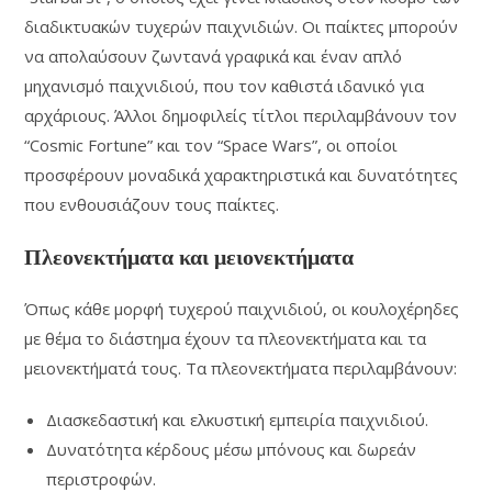
διαδικτυακών τυχερών παιχνιδιών. Οι παίκτες μπορούν
να απολαύσουν ζωντανά γραφικά και έναν απλό
μηχανισμό παιχνιδιού, που τον καθιστά ιδανικό για
αρχάριους. Άλλοι δημοφιλείς τίτλοι περιλαμβάνουν τον
“Cosmic Fortune” και τον “Space Wars”, οι οποίοι
προσφέρουν μοναδικά χαρακτηριστικά και δυνατότητες
που ενθουσιάζουν τους παίκτες.
Πλεονεκτήματα και μειονεκτήματα
Όπως κάθε μορφή τυχερού παιχνιδιού, οι κουλοχέρηδες
με θέμα το διάστημα έχουν τα πλεονεκτήματα και τα
μειονεκτήματά τους. Τα πλεονεκτήματα περιλαμβάνουν:
Διασκεδαστική και ελκυστική εμπειρία παιχνιδιού.
Δυνατότητα κέρδους μέσω μπόνους και δωρεάν
περιστροφών.