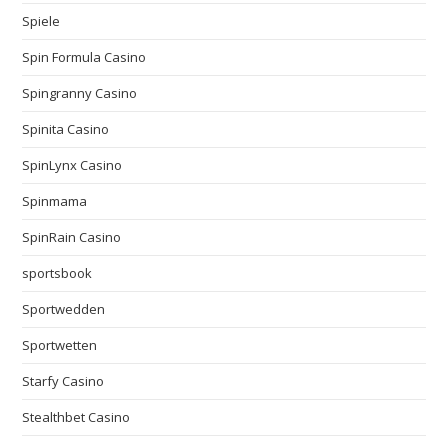
Spiele
Spin Formula Casino
Spingranny Casino
Spinita Casino
SpinLynx Casino
Spinmama
SpinRain Casino
sportsbook
Sportwedden
Sportwetten
Starfy Casino
Stealthbet Casino