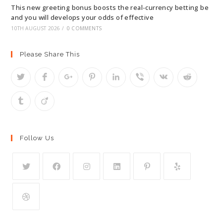
This new greeting bonus boosts the real-currency betting be
and you will develops your odds of effective
10TH AUGUST 2026
/
0 COMMENTS
Please Share This
Follow Us