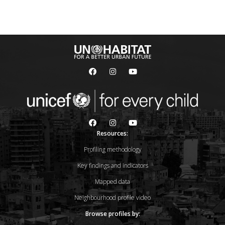
Resources:
Profiling methodology
Key findings and indicators
Mapped data
Neighbourhood profile video
Browse profiles by: