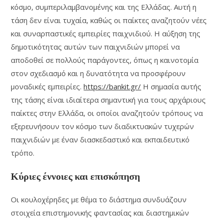
κόσμο, συμπεριλαμβανομένης και της Ελλάδας. Αυτή η
τάση δεν είναι τυχαία, καθώς οι παίκτες αναζητούν νέες
και συναρπαστικές εμπειρίες παιχνιδιού. Η αύξηση της
δημοτικότητας αυτών των παιχνιδιών μπορεί να
αποδοθεί σε πολλούς παράγοντες, όπως η καινοτομία
στον σχεδιασμό και η δυνατότητα να προσφέρουν
μοναδικές εμπειρίες.
https://bankit.gr/
Η σημασία αυτής
της τάσης είναι ιδιαίτερα σημαντική για τους αρχάριους
παίκτες στην Ελλάδα, οι οποίοι αναζητούν τρόπους να
εξερευνήσουν τον κόσμο των διαδικτυακών τυχερών
παιχνιδιών με έναν διασκεδαστικό και εκπαιδευτικό
τρόπο.
Κύριες έννοιες και επισκόπηση
Οι κουλοχέρηδες με θέμα το διάστημα συνδυάζουν
στοιχεία επιστημονικής φαντασίας και διαστημικών