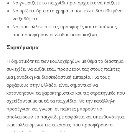
Να γνωρίζετε το παιχνίδι πριν αρχίσετε να παίζετε.
Να ορίζετε όρια στα χρήματα που είστε διατεθειμένοι
να ξοδέψετε.
Να εκμεταλλεύεστε τις προσφορές και τα μπόνους
που προσφέρουν οι διαδικτυακοί καζίνο.
Συμπέρασμα
Η δημοτικότητα των κουλοχέρηδων με θέμα το διάστημα
συνεχίζει να αυξάνεται, προσφέροντας στους παίκτες
μια μοναδική και διασκεδαστική εμπειρία. Για τους
αρχάριους στην Ελλάδα, είναι σημαντικό να
κατανοήσουν τα χαρακτηριστικά και τις στρατηγικές που
σχετίζονται με αυτά τα παιχνίδια. Με την κατάλληλη
προσέγγιση και γνώση, οι παίκτες μπορούν να
απολαύσουν το παιχνίδι με ασφάλεια και υπευθυνότητα,
εκμεταλλευόμενοι τις ευκαιρίες που προσφέρουν οι