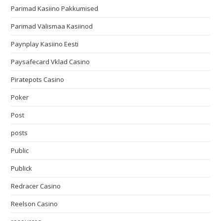
Parimad Kasiino Pakkumised
Parimad Välismaa Kasiinod
Paynplay Kasiino Eesti
Paysafecard Vklad Casino
Piratepots Casino
Poker
Post
posts
Public
Publick
Redracer Casino
Reelson Casino