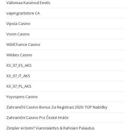
Välismaa Kasiinod Eestis
vapingcartstore CA
Vipsta Casino
Voom Casino
WildChance Casino
Wildies Casino
XX_07_ES_AKS
XX_07_IT_AKS
XX_07_PL_AKS
Yoyospins Casino
Zahraniční Casino Bonus Za Registraci 2026: TOP Nabídky
Zahraniční Casino Pro České Hráče
Zimpler ei toimi? Vianmääritys & Rahojen Palautus