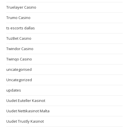
Truelayer Casino
Trumo Casino
ts escorts dallas
TuzBet Casino
Twindor Casino
Twinqo Casino
uncategorised
Uncategorized
updates
Uudet Euteller Kasinot
Uudet Nettikasinot Malta
Uudet Trustly Kasinot