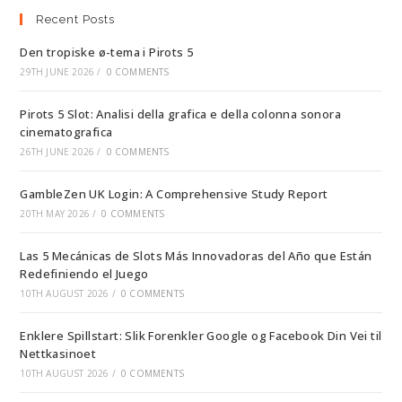
Recent Posts
Den tropiske ø-tema i Pirots 5
29TH JUNE 2026
/
0 COMMENTS
Pirots 5 Slot: Analisi della grafica e della colonna sonora
cinematografica
26TH JUNE 2026
/
0 COMMENTS
GambleZen UK Login: A Comprehensive Study Report
20TH MAY 2026
/
0 COMMENTS
Las 5 Mecánicas de Slots Más Innovadoras del Año que Están
Redefiniendo el Juego
10TH AUGUST 2026
/
0 COMMENTS
Enklere Spillstart: Slik Forenkler Google og Facebook Din Vei til
Nettkasinoet
10TH AUGUST 2026
/
0 COMMENTS