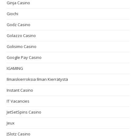
Ginja Casino
Giochi
Godz Casino
Golazzo Casino
Golisimo Casino
Google Pay Casino
IGAMING
Ilmaiskierroksia Ilman Kierrätystä
Instant Casino
IT Vacancies
JetSetSpins Casino
Jeux
JSlotz Casino