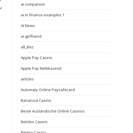
ai companion
ν
ai in finance examples 1
AI News
ai-girlfriend
all_BAz
Apple Pay Casino
Apple Pay Nettikasinot
articles
Automaty Online Paysafecard
Bananzia Casino
Beste Ausländische Online Casinos
Betcleo Casino
Betero Casino