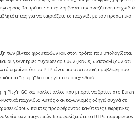
τηγική σας θα πρέπει να περιλαμβάνει την αναζήτηση παιχνιδιώ
αβλητότητας για να ταιριάξετε το παιχνίδι με τον προσωπικό
λιξη των βίντεο φρουτακίων και στον τρόπο που υπολογίζεται
 και οι γεννήτριες τυχαίων αριθμών (RNGs) διασφαλίζουν ότι
υτό σημαίνει ότι το RTP είναι μια στατιστική πρόβλεψη που
σε κάποια “κρυφή” λειτουργία του παιχνιδιού.
, η Play’n GO και πολλοί άλλοι που μπορεί να βρείτε στο Buran
λκυστικά παιχνίδια. Αυτός ο ανταγωνισμός οδηγεί συχνά σε
 προσελκύσουν παίκτες προσφέροντας καλύτερες θεωρητικές
χνολογία των παιχνιδιών διασφαλίζει ότι τα RTPs παραμένουν