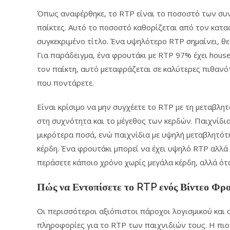
Όπως αναφέρθηκε, το RTP είναι το ποσοστό των συ
παίκτες. Αυτό το ποσοστό καθορίζεται από τον κατασ
συγκεκριμένο τίτλο. Ένα υψηλότερο RTP σημαίνει, θεω
Για παράδειγμα, ένα φρουτάκι με RTP 97% έχει house
τον παίκτη, αυτό μεταφράζεται σε καλύτερες πιθανό
που ποντάρετε.
Είναι κρίσιμο να μην συγχέετε το RTP με τη μεταβλητ
στη συχνότητα και το μέγεθος των κερδών. Παιχνίδι
μικρότερα ποσά, ενώ παιχνίδια με υψηλή μεταβλητό
κέρδη. Ένα φρουτάκι μπορεί να έχει υψηλό RTP αλλά
περάσετε κάποιο χρόνο χωρίς μεγάλα κέρδη, αλλά ότα
Πώς να Εντοπίσετε το RTP ενός Βίντεο Φρ
Οι περισσότεροι αξιόπιστοι πάροχοι λογισμικού και 
πληροφορίες για το RTP των παιχνιδιών τους. Η πιο