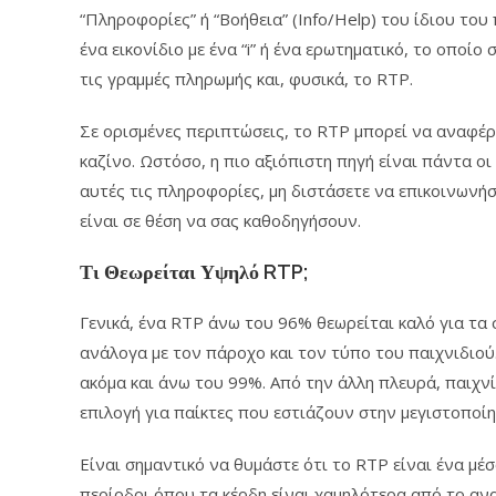
“Πληροφορίες” ή “Βοήθεια” (Info/Help) του ίδιου το
ένα εικονίδιο με ένα “i” ή ένα ερωτηματικό, το οποί
τις γραμμές πληρωμής και, φυσικά, το RTP.
Σε ορισμένες περιπτώσεις, το RTP μπορεί να αναφέρ
καζίνο. Ωστόσο, η πιο αξιόπιστη πηγή είναι πάντα ο
αυτές τις πληροφορίες, μη διστάσετε να επικοινωνήσ
είναι σε θέση να σας καθοδηγήσουν.
Τι Θεωρείται Υψηλό RTP;
Γενικά, ένα RTP άνω του 96% θεωρείται καλό για τα
ανάλογα με τον πάροχο και τον τύπο του παιχνιδιο
ακόμα και άνω του 99%. Από την άλλη πλευρά, παιχνί
επιλογή για παίκτες που εστιάζουν στην μεγιστοποί
Είναι σημαντικό να θυμάστε ότι το RTP είναι ένα μέ
περίοδοι όπου τα κέρδη είναι χαμηλότερα από το αν