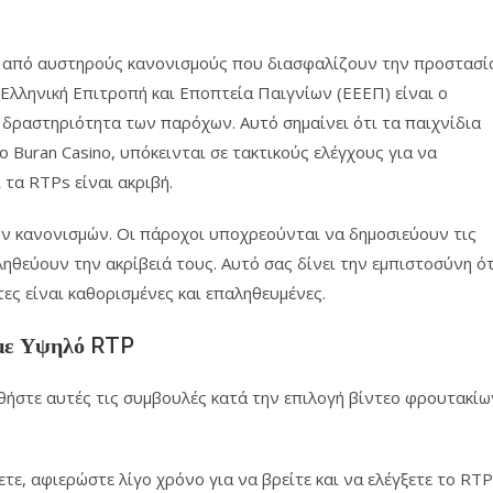
ται από αυστηρούς κανονισμούς που διασφαλίζουν την προστασί
 Ελληνική Επιτροπή και Εποπτεία Παιγνίων (ΕΕΕΠ) είναι ο
η δραστηριότητα των παρόχων. Αυτό σημαίνει ότι τα παιχνίδια
Buran Casino, υπόκεινται σε τακτικούς ελέγχους για να
 τα RTPs είναι ακριβή.
ων κανονισμών. Οι πάροχοι υποχρεούνται να δημοσιεύουν τις
ληθεύουν την ακρίβειά τους. Αυτό σας δίνει την εμπιστοσύνη ότ
τες είναι καθορισμένες και επαληθευμένες.
 με Υψηλό RTP
υθήστε αυτές τις συμβουλές κατά την επιλογή βίντεο φρουτακίω
τε, αφιερώστε λίγο χρόνο για να βρείτε και να ελέγξετε το RTP