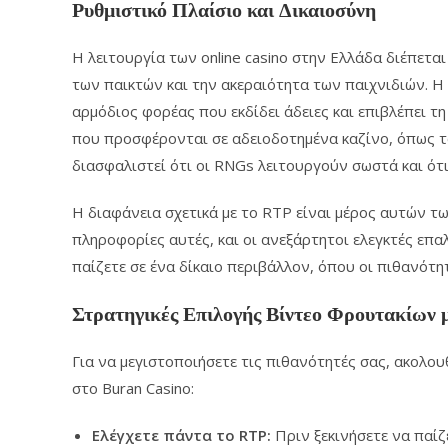
Ρυθμιστικό Πλαίσιο και Δικαιοσύνη
Η λειτουργία των online casino στην Ελλάδα διέπε
των παικτών και την ακεραιότητα των παιχνιδιών. Η
αρμόδιος φορέας που εκδίδει άδειες και επιβλέπει τ
που προσφέρονται σε αδειοδοτημένα καζίνο, όπως το 
διασφαλιστεί ότι οι RNGs λειτουργούν σωστά και ότι
Η διαφάνεια σχετικά με το RTP είναι μέρος αυτών τ
πληροφορίες αυτές, και οι ανεξάρτητοι ελεγκτές επα
παίζετε σε ένα δίκαιο περιβάλλον, όπου οι πιθανότη
Στρατηγικές Επιλογής Βίντεο Φρουτακίων
Για να μεγιστοποιήσετε τις πιθανότητές σας, ακολο
στο Buran Casino:
Ελέγχετε πάντα το RTP:
Πριν ξεκινήσετε να παίζε