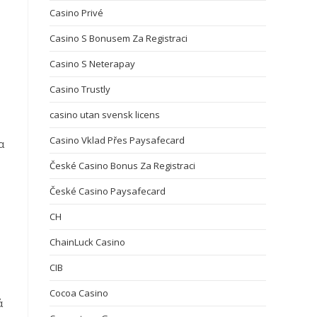
Casino Privé
Casino S Bonusem Za Registraci
Casino S Neterapay
Casino Trustly
casino utan svensk licens
Casino Vklad Přes Paysafecard
α
České Casino Bonus Za Registraci
České Casino Paysafecard
CH
ChainLuck Casino
CIB
Cocoa Casino
ά