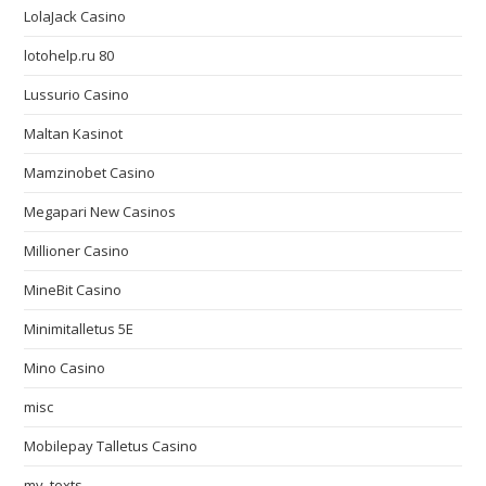
LolaJack Casino
lotohelp.ru 80
Lussurio Casino
Maltan Kasinot
Mamzinobet Casino
Megapari New Casinos
Millioner Casino
MineBit Casino
Minimitalletus 5E
Mino Casino
misc
Mobilepay Talletus Casino
my_texts