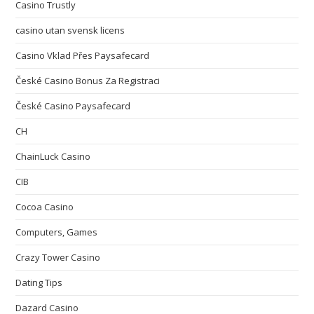
Casino Trustly
casino utan svensk licens
Casino Vklad Přes Paysafecard
České Casino Bonus Za Registraci
České Casino Paysafecard
CH
ChainLuck Casino
CIB
Cocoa Casino
Computers, Games
Crazy Tower Сasino
Dating Tips
Dazard Casino