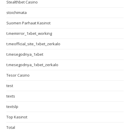
Stealthbet Casino
stoichimata
Suomen Parhaat Kasinot
t.memirror_1xbet_working
t.meofficial_site_1xbet_zerkalo
t.mesegodnya_1xbet
t.mesegodnya_1xbet_zerkalo
Tesor Casino
test
texts
textslp
Top Kasinot
Total