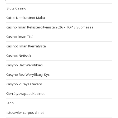
JSlotz Casino
Kaikki Nettikasinot Malta
Kasino Ilman Rekisteröitymistä 2026 – TOP 3 Suomessa
Kasino Ilman Tiliä
Kasinot Ilman Kierrätystä
Kasinot Netissä
Kasyno Bez Weryfikacji
Kasyno Bez Weryfikacji Kyc
Kasyno Z Paysafecard
Kierrätysvapaat Kasinot
Leon
listcrawler corpus christi