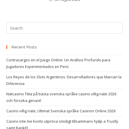
Recent Posts
Contracargos en el Juego Online: Un Análisis Profundo para
Jugadores Experimentados en Perú
Los Reyes de los Slots Argentinos: Desarrolladores que Marcan la
Diferencia
Nätcasino Titta på bästa svenska språke casino villig näte 2026
och försöka genast!
Casino villig näte, Ultimat Svenska språke Casinon Online 2026
Casino inte me konto utpröva smidigt tillsammans hjälp a Trustly
samt BankID