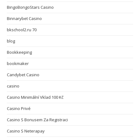
BingoBongoStars Casino
Binnarybet Casino
bkschool2.ru 70
blog
Bookkeeping
bookmaker
Candybet Casino
casino
Casino Minimální Vklad 100 Kč
Casino Privé
Casino S Bonusem Za Registraci
Casino S Neterapay