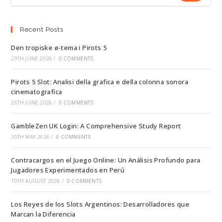
Recent Posts
Den tropiske ø-tema i Pirots 5
29TH JUNE 2026
/
0 COMMENTS
Pirots 5 Slot: Analisi della grafica e della colonna sonora
cinematografica
26TH JUNE 2026
/
0 COMMENTS
GambleZen UK Login: A Comprehensive Study Report
20TH MAY 2026
/
0 COMMENTS
Contracargos en el Juego Online: Un Análisis Profundo para
Jugadores Experimentados en Perú
10TH AUGUST 2026
/
0 COMMENTS
Los Reyes de los Slots Argentinos: Desarrolladores que
Marcan la Diferencia