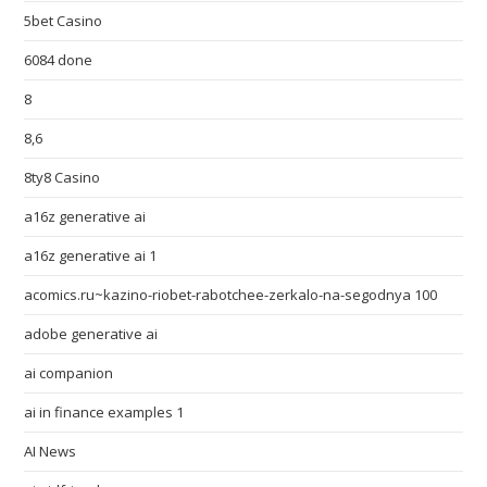
5bet Casino
6084 done
8
8,6
8ty8 Casino
a16z generative ai
a16z generative ai 1
acomics.ru~kazino-riobet-rabotchee-zerkalo-na-segodnya 100
adobe generative ai
ai companion
ai in finance examples 1
AI News