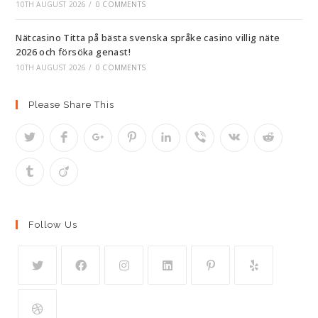
10TH AUGUST 2026
/
0 COMMENTS
Nätcasino Titta på bästa svenska språke casino villig näte
2026 och försöka genast!
10TH AUGUST 2026
/
0 COMMENTS
Please Share This
Follow Us