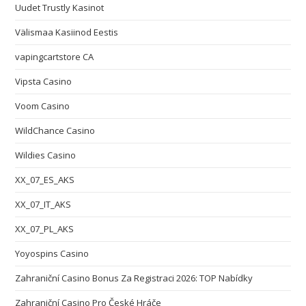
Uudet Trustly Kasinot
Välismaa Kasiinod Eestis
vapingcartstore CA
Vipsta Casino
Voom Casino
WildChance Casino
Wildies Casino
XX_07_ES_AKS
XX_07_IT_AKS
XX_07_PL_AKS
Yoyospins Casino
Zahraniční Casino Bonus Za Registraci 2026: TOP Nabídky
Zahraniční Casino Pro České Hráče