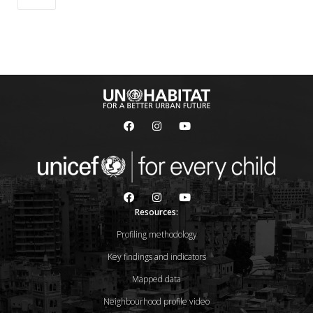
Resources:
Profiling methodology
Key findings and indicators
Mapped data
Neighbourhood profile video