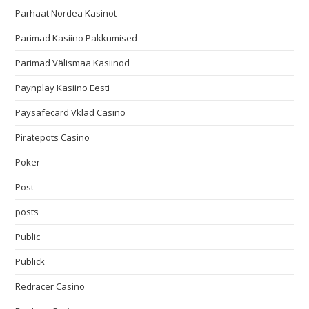
Parhaat Nordea Kasinot
Parimad Kasiino Pakkumised
Parimad Välismaa Kasiinod
Paynplay Kasiino Eesti
Paysafecard Vklad Casino
Piratepots Casino
Poker
Post
posts
Public
Publick
Redracer Casino