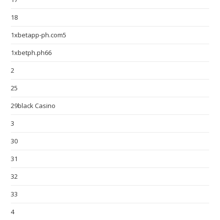
18
1xbetapp-ph.com5
1xbetph.ph66
2
25
29black Casino
3
30
31
32
33
4