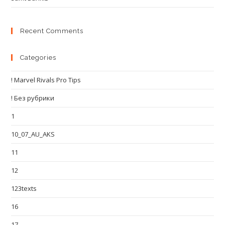
Recent Comments
Categories
! Marvel Rivals Pro Tips
! Без рубрики
1
10_07_AU_AKS
11
12
123texts
16
17