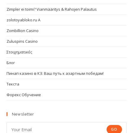
Zimpler ei toimi? Vianmääritys & Rahojen Palautus
zolotoyabloko.ru A
Zombillion Casino
Zuluspins Casino
Στοιχηματικές
Блог
Пинап казино в КЗ: Ваш путь к азартным победам!
Текста
Форекс Обучение
Newsletter
GO