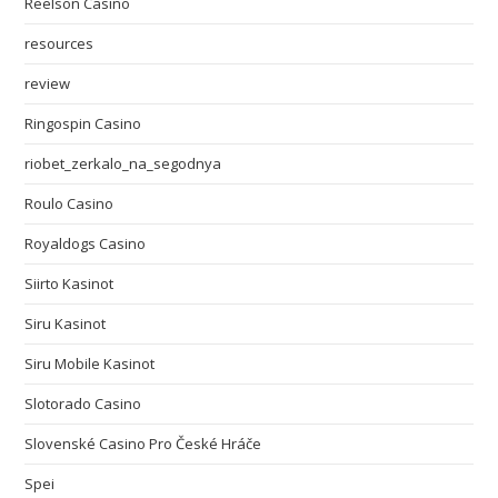
Reelson Casino
resources
review
Ringospin Casino
riobet_zerkalo_na_segodnya
Roulo Casino
Royaldogs Casino
Siirto Kasinot
Siru Kasinot
Siru Mobile Kasinot
Slotorado Casino
Slovenské Casino Pro České Hráče
Spei