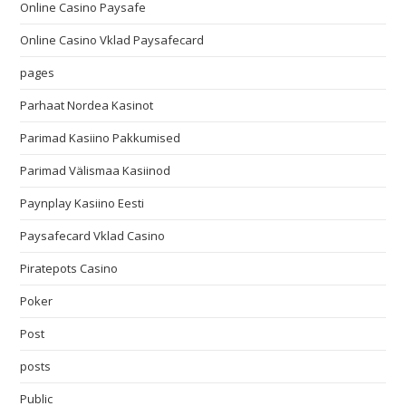
Online Casino Paysafe
Online Casino Vklad Paysafecard
pages
Parhaat Nordea Kasinot
Parimad Kasiino Pakkumised
Parimad Välismaa Kasiinod
Paynplay Kasiino Eesti
Paysafecard Vklad Casino
Piratepots Casino
Poker
Post
posts
Public