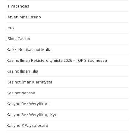
IT Vacancies
JetSetSpins Casino
Jeux
JSlotz Casino
Kaikki Nettikasinot Malta
Kasino Ilman Rekisteröitymistä 2026 – TOP 3 Suomessa
Kasino Ilman Tiliä
Kasinot Ilman Kierrätystä
Kasinot Netissä
Kasyno Bez Weryfikacji
Kasyno Bez Weryfikacji Kyc
Kasyno Z Paysafecard