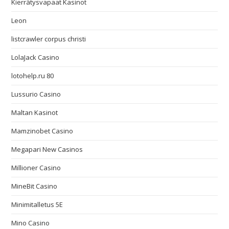
Kierrätysvapaat Kasinot
Leon
listcrawler corpus christi
LolaJack Casino
lotohelp.ru 80
Lussurio Casino
Maltan Kasinot
Mamzinobet Casino
Megapari New Casinos
Millioner Casino
MineBit Casino
Minimitalletus 5E
Mino Casino