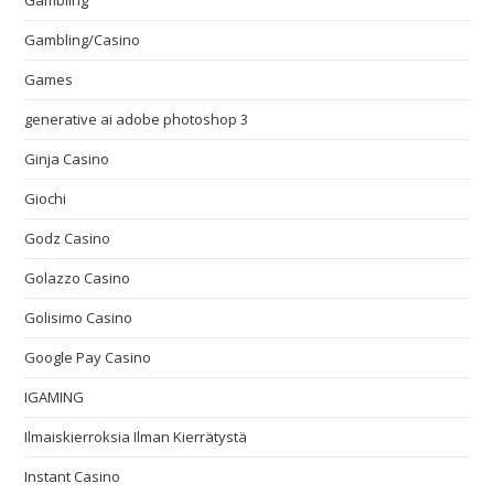
Gambling
Gambling/Casino
Games
generative ai adobe photoshop 3
Ginja Casino
Giochi
Godz Casino
Golazzo Casino
Golisimo Casino
Google Pay Casino
IGAMING
Ilmaiskierroksia Ilman Kierrätystä
Instant Casino