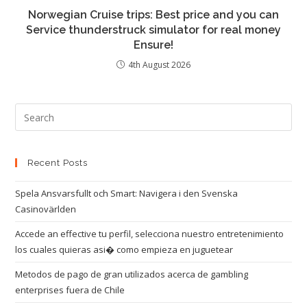
Norwegian Cruise trips: Best price and you can
Service thunderstruck simulator for real money
Ensure!
4th August 2026
Recent Posts
Spela Ansvarsfullt och Smart: Navigera i den Svenska
Casinovärlden
Accede an effective tu perfil, selecciona nuestro entretenimiento
los cuales quieras asi� como empieza en juguetear
Metodos de pago de gran utilizados acerca de gambling
enterprises fuera de Chile