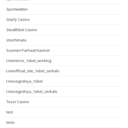
Sportwetten
Starfy Casino
Stealthbet Casino
stoichimata
Suomen Parhaat Kasinot
t.memirror_1xbet_working
t.meofficial_site_1xbet_zerkalo
t.mesegodnya_1xbet
t.mesegodnya_1xbet_zerkalo
Tesor Casino
test
texts