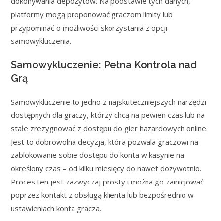
dokonywania depozytów. Na podstawie tych danych,
platformy mogą proponować graczom limity lub
przypominać o możliwości skorzystania z opcji
samowykluczenia.
Samowykluczenie: Pełna Kontrola nad
Grą
Samowykluczenie to jedno z najskuteczniejszych narzędzi
dostępnych dla graczy, którzy chcą na pewien czas lub na
stałe zrezygnować z dostępu do gier hazardowych online.
Jest to dobrowolna decyzja, która pozwala graczowi na
zablokowanie sobie dostępu do konta w kasynie na
określony czas – od kilku miesięcy do nawet dożywotnio.
Proces ten jest zazwyczaj prosty i można go zainicjować
poprzez kontakt z obsługą klienta lub bezpośrednio w
ustawieniach konta gracza.