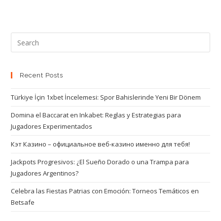
Recent Posts
Türkiye İçin 1xbet İncelemesi: Spor Bahislerinde Yeni Bir Dönem
Domina el Baccarat en Inkabet: Reglas y Estrategias para
Jugadores Experimentados
Кэт Казино – официальное веб-казино именно для тебя!
Jackpots Progresivos: ¿El Sueño Dorado o una Trampa para
Jugadores Argentinos?
Celebra las Fiestas Patrias con Emoción: Torneos Temáticos en
Betsafe