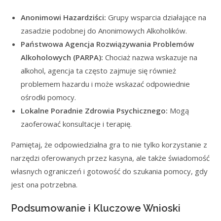
Anonimowi Hazardziści:
Grupy wsparcia działające na
zasadzie podobnej do Anonimowych Alkoholików.
Państwowa Agencja Rozwiązywania Problemów
Alkoholowych (PARPA):
Chociaż nazwa wskazuje na
alkohol, agencja ta często zajmuje się również
problemem hazardu i może wskazać odpowiednie
ośrodki pomocy.
Lokalne Poradnie Zdrowia Psychicznego:
Mogą
zaoferować konsultacje i terapię.
Pamiętaj, że odpowiedzialna gra to nie tylko korzystanie z
narzędzi oferowanych przez kasyna, ale także świadomość
własnych ograniczeń i gotowość do szukania pomocy, gdy
jest ona potrzebna.
Podsumowanie i Kluczowe Wnioski