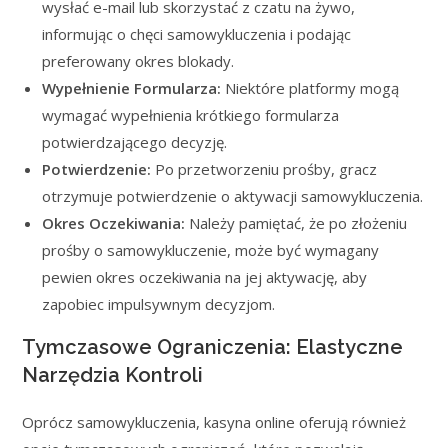
wysłać e-mail lub skorzystać z czatu na żywo,
informując o chęci samowykluczenia i podając
preferowany okres blokady.
Wypełnienie Formularza:
Niektóre platformy mogą
wymagać wypełnienia krótkiego formularza
potwierdzającego decyzję.
Potwierdzenie:
Po przetworzeniu prośby, gracz
otrzymuje potwierdzenie o aktywacji samowykluczenia.
Okres Oczekiwania:
Należy pamiętać, że po złożeniu
prośby o samowykluczenie, może być wymagany
pewien okres oczekiwania na jej aktywację, aby
zapobiec impulsywnym decyzjom.
Tymczasowe Ograniczenia: Elastyczne
Narzędzia Kontroli
Oprócz samowykluczenia, kasyna online oferują również