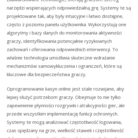
narzędzi wspierających odpowiedzialną grę. Systemy te są
projektowane tak, aby były intuicyjne i łatwo dostępne,
często z poziomu panelu użytkownika. Wykorzystują one
algorytmy i bazy danych do monitorowania aktywności
graczy, identyfikowania potencjalnie ryzykownych
zachowań i oferowania odpowiednich interwencji. To
właśnie technologia umożliwia skuteczne wdrażanie
mechanizmów samowykluczenia i ograniczeń, które są
kluczowe dla bezpieczeństwa graczy.
Oprogramowanie kasyn online jest stale rozwijane, aby
lepiej służyć potrzebom graczy. Obejmuje to nie tylko
zapewnienie płynności rozgrywki i atrakcyjności gier, ale
przede wszystkim implementację funkcji ochronnych.
Systemy te mogą analizować częstotliwość logowania,
czas spędzany na grze, wielkość stawek i częstotliwość