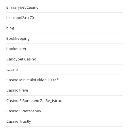
Binnarybet Casino
bkschool2.ru 70
blog
Bookkeeping
bookmaker
Candybet Casino
casino
Casino Minimální Vklad 100 Kč
Casino Privé
Casino S Bonusem Za Registraci
Casino S Neterapay
Casino Trustly