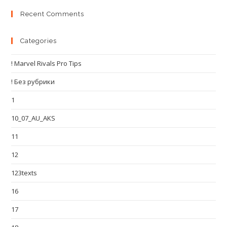
Recent Comments
Categories
! Marvel Rivals Pro Tips
! Без рубрики
1
10_07_AU_AKS
11
12
123texts
16
17