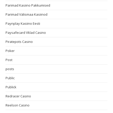
Parimad Kasiino Pakkumised
Parimad Välismaa Kasiinod
Paynplay Kasiino Eesti
Paysafecard Vklad Casino
Piratepots Casino
Poker
Post
posts
Public
Publick
Redracer Casino
Reelson Casino