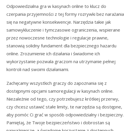
Odpowiedzialna gra w kasynach online to klucz do
czerpania przyjemności z tej formy rozrywki bez narażania
się na negatywne konsekwencje. Narzędzia takie jak
samowykluczenie i tymczasowe ograniczenia, wspierane
przez nowoczesne technologie i regulacje prawne,
stanowią solidny fundament dla bezpiecznego hazardu
online. Zrozumienie ich działania i świadome ich
wykorzystanie pozwala graczom na utrzymanie pełnej
kontroli nad swoimi działaniami.
Zachęcamy wszystkich graczy do zapoznania się z
dostępnymi opcjami samoregulacji w kasynach online.
Niezależnie od tego, czy potrzebujesz krótkiej przerwy,
czy chcesz ustawić stałe limity, te narzędzia są dostępne,
aby pomóc Ci grać w sposób odpowiedzialny i bezpieczny.
Pamiętaj, że Twoje bezpieczeństwo i dobrostan są
najważniejsze, a świadome korzystanie z dostępnych