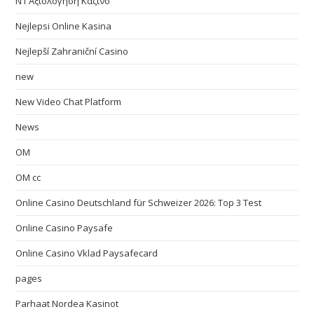
N1 Αξιολόγηση Καζίνο
Nejlepsi Online Kasina
Nejlepší Zahraniční Casino
new
New Video Chat Platform
News
OM
OM cc
Online Casino Deutschland für Schweizer 2026: Top 3 Test
Online Casino Paysafe
Online Casino Vklad Paysafecard
pages
Parhaat Nordea Kasinot