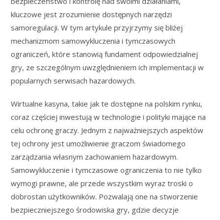
bezpieczeństwo i kontrolę nad swoimi działaniami,
kluczowe jest zrozumienie dostępnych narzędzi
samoregulacji. W tym artykule przyjrzymy się bliżej
mechanizmom samowykluczenia i tymczasowych
ograniczeń, które stanowią fundament odpowiedzialnej
gry, ze szczególnym uwzględnieniem ich implementacji w
popularnych serwisach hazardowych.
Wirtualne kasyna, takie jak te dostępne na polskim rynku,
coraz częściej inwestują w technologie i polityki mające na
celu ochronę graczy. Jednym z najważniejszych aspektów
tej ochrony jest umożliwienie graczom świadomego
zarządzania własnym zachowaniem hazardowym.
Samowykluczenie i tymczasowe ograniczenia to nie tylko
wymogi prawne, ale przede wszystkim wyraz troski o
dobrostan użytkowników. Pozwalają one na stworzenie
bezpieczniejszego środowiska gry, gdzie decyzje