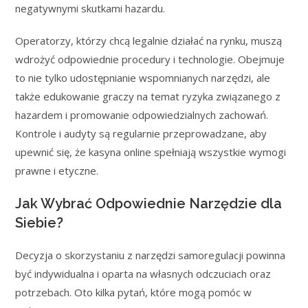
negatywnymi skutkami hazardu.
Operatorzy, którzy chcą legalnie działać na rynku, muszą
wdrożyć odpowiednie procedury i technologie. Obejmuje
to nie tylko udostępnianie wspomnianych narzędzi, ale
także edukowanie graczy na temat ryzyka związanego z
hazardem i promowanie odpowiedzialnych zachowań.
Kontrole i audyty są regularnie przeprowadzane, aby
upewnić się, że kasyna online spełniają wszystkie wymogi
prawne i etyczne.
Jak Wybrać Odpowiednie Narzędzie dla
Siebie?
Decyzja o skorzystaniu z narzędzi samoregulacji powinna
być indywidualna i oparta na własnych odczuciach oraz
potrzebach. Oto kilka pytań, które mogą pomóc w