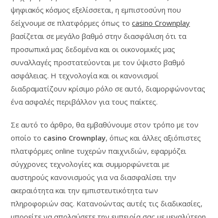
ψηφιακός κόσμος εξελίσσεται, η εμπιστοσύνη που
δείχνουμε σε πλατφόρμες όπως το
casino Crownplay
βασίζεται σε μεγάλο βαθμό στην διασφάλιση ότι τα
προσωπικά μας δεδομένα και οι οικονομικές μας
συναλλαγές προστατεύονται με τον ύψιστο βαθμό
ασφάλειας. Η τεχνολογία και οι κανονισμοί
διαδραματίζουν κρίσιμο ρόλο σε αυτό, διαμορφώνοντας
ένα ασφαλές περιβάλλον για τους παίκτες.
Σε αυτό το άρθρο, θα εμβαθύνουμε στον τρόπο με τον
οποίο το
casino Crownplay
, όπως και άλλες αξιόπιστες
πλατφόρμες online τυχερών παιχνιδιών, εφαρμόζει
σύγχρονες τεχνολογίες και συμμορφώνεται με
αυστηρούς κανονισμούς για να διασφαλίσει την
ακεραιότητα και την εμπιστευτικότητα των
πληροφοριών σας. Κατανοώντας αυτές τις διαδικασίες,
μπορείτε να απολαύσετε την εμπειρία σας με μεγαλύτερη