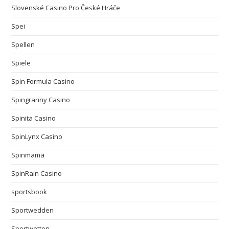
Slovenské Casino Pro České Hráče
Spei
Spellen
Spiele
Spin Formula Casino
Spingranny Casino
Spinita Casino
SpinLynx Casino
Spinmama
SpinRain Casino
sportsbook
Sportwedden
Sportwetten