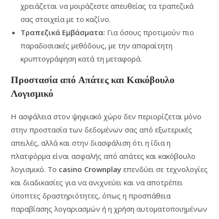
χρειάζεται να μοιράζεστε απευθείας τα τραπεζικά
σας στοιχεία με το καζίνο.
Τραπεζικά Εμβάσματα:
Για όσους προτιμούν πιο
παραδοσιακές μεθόδους, με την απαραίτητη
κρυπτογράφηση κατά τη μεταφορά.
Προστασία από Απάτες και Κακόβουλο
Λογισμικό
Η ασφάλεια στον ψηφιακό χώρο δεν περιορίζεται μόνο
στην προστασία των δεδομένων σας από εξωτερικές
απειλές, αλλά και στην διασφάλιση ότι η ίδια η
πλατφόρμα είναι ασφαλής από απάτες και κακόβουλο
λογισμικό. Το
casino Crownplay
επενδύει σε τεχνολογίες
και διαδικασίες για να ανιχνεύει και να αποτρέπει
ύποπτες δραστηριότητες, όπως η προσπάθεια
παραβίασης λογαριασμών ή η χρήση αυτοματοποιημένων