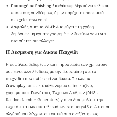
Προσοχή σε Phishing Επιθέσεις:
Μην κάνετε κλικ σε
ύποπτους συνδέσμους ή μην παρέχετε προσωπικά
στοιχεία μέσω email.
Ασφαλές Δίκτυο Wi-Fi:
Αποφύγετε τη χρήση
δημόσιων, μη κρυπτογραφημένων δικτύων Wi-Fi για
ευαίσθητες συναλλαγές.
Η Δέσμευση για Δίκαιο Παιχνίδι
Η ασφάλεια δεδομένων και η προστασία των χρημάτων
σας είναι αλληλένδετες με την διασφάλιση ότι τα
παιχνίδια που παίζετε είναι δίκαια. Το
casino
Crownplay
, όπως και κάθε νόμιμο online καζίνο,
χρησιμοποιεί Γεννήτριες Τυχαίων Αριθμών (RNGs –
Random Number Generators) για να διασφαλίσει την
τυχαιότητα των αποτελεσμάτων στα παιχνίδια. Αυτοί οι
αλγόριθμοι ελέγχονται τακτικά από ανεξάρτητους