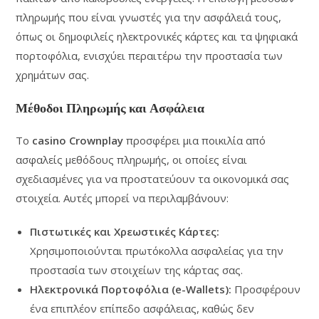
πληρωμής που είναι γνωστές για την ασφάλειά τους,
όπως οι δημοφιλείς ηλεκτρονικές κάρτες και τα ψηφιακά
πορτοφόλια, ενισχύει περαιτέρω την προστασία των
χρημάτων σας.
Μέθοδοι Πληρωμής και Ασφάλεια
Το
casino Crownplay
προσφέρει μια ποικιλία από
ασφαλείς μεθόδους πληρωμής, οι οποίες είναι
σχεδιασμένες για να προστατεύουν τα οικονομικά σας
στοιχεία. Αυτές μπορεί να περιλαμβάνουν:
Πιστωτικές και Χρεωστικές Κάρτες:
Χρησιμοποιούνται πρωτόκολλα ασφαλείας για την
προστασία των στοιχείων της κάρτας σας.
Ηλεκτρονικά Πορτοφόλια (e-Wallets):
Προσφέρουν
ένα επιπλέον επίπεδο ασφάλειας, καθώς δεν