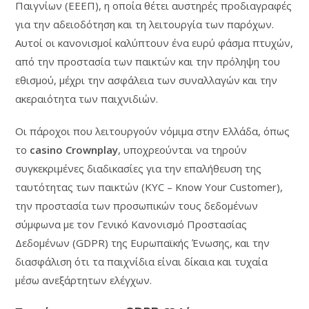
Παιγνίων (ΕΕΕΠ), η οποία θέτει αυστηρές προδιαγραφές
για την αδειοδότηση και τη λειτουργία των παρόχων.
Αυτοί οι κανονισμοί καλύπτουν ένα ευρύ φάσμα πτυχών,
από την προστασία των παικτών και την πρόληψη του
εθισμού, μέχρι την ασφάλεια των συναλλαγών και την
ακεραιότητα των παιχνιδιών.
Οι πάροχοι που λειτουργούν νόμιμα στην Ελλάδα, όπως
το
casino Crownplay
, υποχρεούνται να τηρούν
συγκεκριμένες διαδικασίες για την επαλήθευση της
ταυτότητας των παικτών (KYC – Know Your Customer),
την προστασία των προσωπικών τους δεδομένων
σύμφωνα με τον Γενικό Κανονισμό Προστασίας
Δεδομένων (GDPR) της Ευρωπαϊκής Ένωσης, και την
διασφάλιση ότι τα παιχνίδια είναι δίκαια και τυχαία
μέσω ανεξάρτητων ελέγχων.