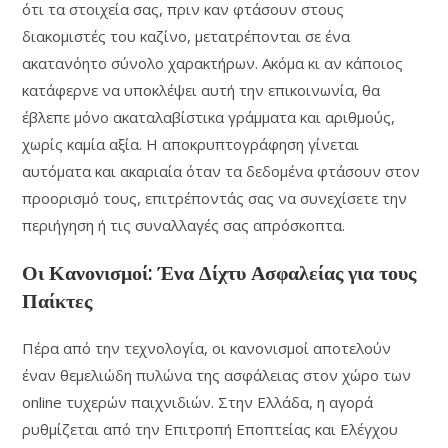
ότι τα στοιχεία σας, πριν καν φτάσουν στους
διακομιστές του καζίνο, μετατρέπονται σε ένα
ακατανόητο σύνολο χαρακτήρων. Ακόμα κι αν κάποιος
κατάφερνε να υποκλέψει αυτή την επικοινωνία, θα
έβλεπε μόνο ακαταλαβίστικα γράμματα και αριθμούς,
χωρίς καμία αξία. Η αποκρυπτογράφηση γίνεται
αυτόματα και ακαριαία όταν τα δεδομένα φτάσουν στον
προορισμό τους, επιτρέποντάς σας να συνεχίσετε την
περιήγηση ή τις συναλλαγές σας απρόσκοπτα.
Οι Κανονισμοί: Ένα Δίχτυ Ασφαλείας για τους
Παίκτες
Πέρα από την τεχνολογία, οι κανονισμοί αποτελούν
έναν θεμελιώδη πυλώνα της ασφάλειας στον χώρο των
online τυχερών παιχνιδιών. Στην Ελλάδα, η αγορά
ρυθμίζεται από την Επιτροπή Εποπτείας και Ελέγχου