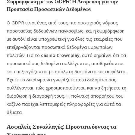
Συμμόρφωση με τον GDPR: Η Δέσμευση για την
Προστασία Προσωπικών Δεδομένων
Ο GDPR είναι ένας από τους πιο αυστηρούς νόμους
προστασίας δεδομένων παγκοσμίως, και η συμμόρφωση
με αυτόν είναι υποχρεωτική για όλες τις εταιρείες που
επεξεργάζονται προσωπικά δεδομένα Ευρωπαίων
πολιτών. Για το
casino Crownplay
, αυτό σημαίνει ότι τα
προσωπικά σας δεδομένα συλλέγονται, αποθηκεύονται
και επεξεργάζονται με απόλυτη διαφάνεια και ασφάλεια.
Έχετε το δικαίωμα να γνωρίζετε ποια δεδομένα σας
συλλέγονται, πώς χρησιμοποιούνται, και να ζητήσετε τη
διόρθωση ή διαγραφή τους. Η πολιτική απορρήτου του
καζίνο παρέχει λεπτομερείς πληροφορίες για αυτά τα
θέματα.
Ασφαλείς Συναλλαγές: Προστατεύοντας τα