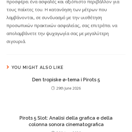
προσφέρει ένα ασφαλές και αξιόπιστο περιβάλλον για
τους παίκτες του. Η κατανόηση των μέτρων που
λαμβάνονται, σε συνδυασμό με την υιοθέτηση
προσωπικών πρακτικών ασφαλείας, σας επιτρέπει να
απολαμβάνετε την ψυχαγωγία σας με μεγαλύτερη
σιγουριά.
YOU MIGHT ALSO LIKE
Den tropiske ø-tema i Pirots 5
29th June 2026
Pirots 5 Slot: Analisi della grafica e della
colonna sonora cinematografica