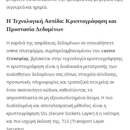
σιγουριά και ηρεμία.
Η Τεχνολογική Ασπίδα: Κρυπτογράφηση και
Προστασία Δεδομένων
Η καρδιά της ασφάλειας δεδομένων σε οποιαδήποτε
online πλατφόρμα, συμπεριλαμβανομένου του
casino
Crownplay
, βρίσκεται στην τεχνολογία κρυπτογράφησης.
Η κρυπτογράφηση είναι η διαδικασία μετατροπής των
ευαίσθητων δεδομένων σας (όπως στοιχεία σύνδεσης,
προσωπικές πληροφορίες και τραπεζικά στοιχεία) σε
έναν ακατανόητο κώδικα, καθιστώντας τα
απροσπέλαστα σε μη εξουσιοδοτημένα άτομα. Η πιο
διαδεδομένη και αποτελεσματική μέθοδος είναι η
κρυπτογράφηση SSL (Secure Sockets Layer) ή η νεότερη
και πιο ισχυρή έκδοσή της, TLS (Transport Layer
Security).