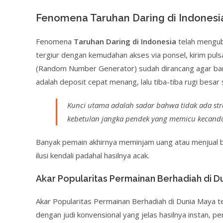
Fenomena Taruhan Daring di Indonesi
Fenomena
Taruhan Daring di Indonesia
telah mengub
tergiur dengan kemudahan akses via ponsel, kirim pul
(Random Number Generator) sudah dirancang agar ban
adalah deposit cepat menang, lalu tiba-tiba rugi besar
Kunci utama adalah sadar bahwa tidak ada str
kebetulan jangka pendek yang memicu kecand
Banyak pemain akhirnya meminjam uang atau menjual 
ilusi kendali padahal hasilnya acak.
Akar Popularitas Permainan Berhadiah di D
Akar Popularitas Permainan Berhadiah di Dunia Maya te
dengan judi konvensional yang jelas hasilnya instan, p