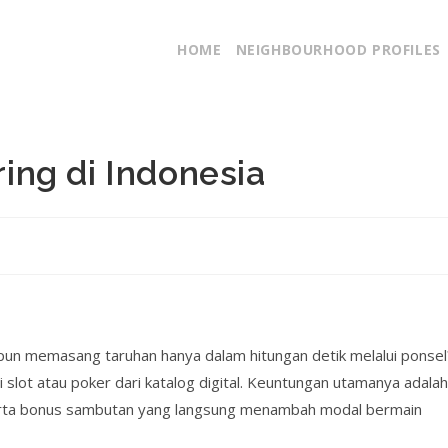
HOME
NEIGHBOURHOOD PROFILES
ng di Indonesia
un memasang taruhan hanya dalam hitungan detik melalui ponsel
ti slot atau poker dari katalog digital. Keuntungan utamanya adalah
serta bonus sambutan yang langsung menambah modal bermain