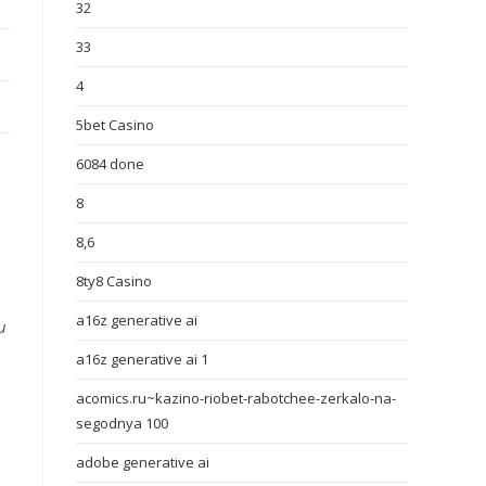
32
33
4
5bet Casino
6084 done
8
8,6
8ty8 Casino
a16z generative ai
u
a16z generative ai 1
acomics.ru~kazino-riobet-rabotchee-zerkalo-na-
segodnya 100
adobe generative ai