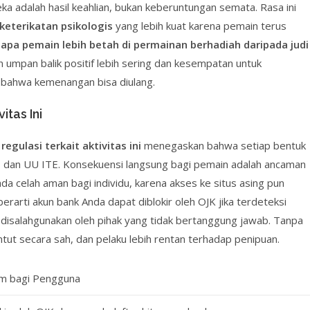
adalah hasil keahlian, bukan keberuntungan semata. Rasa ini
 keterikatan psikologis
yang lebih kuat karena pemain terus
apa pemain lebih betah di permainan berhadiah daripada judi
umpan balik positif lebih sering dan kesempatan untuk
 bahwa kemenangan bisa diulang.
itas Ini
egulasi terkait aktivitas ini
menegaskan bahwa setiap bentuk
HP dan UU ITE. Konsekuensi langsung bagi pemain adalah ancaman
da celah aman bagi individu, karena akses ke situs asing pun
berarti akun bank Anda dapat diblokir oleh OJK jika terdeteksi
m disalahgunakan oleh pihak yang tidak bertanggung jawab. Tanpa
untut secara sah, dan pelaku lebih rentan terhadap penipuan.
um bagi Pengguna