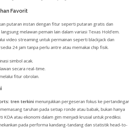
ihan Favorit
 putaran instan dengan fitur seperti putaran gratis dan
langsung melawan pemain lain dalam variasi Texas Hold’em.
i video streaming untuk permainan seperti blackjack dan
sedia 24 jam tanpa perlu antre atau memakai chip fisik.
nasi simbol acak.
awan secara real-time.
lalui fitur obrolan.
i
rts: tren terkini
menunjukkan pergeseran fokus ke pertandinga
 memasang taruhan pada setiap ronde atau babak, bukan hanya
rti KDA atau ekonomi dalam gim menjadi krusial untuk prediksi.
enekankan pada performa kandang-tandang dan statistik head-to-