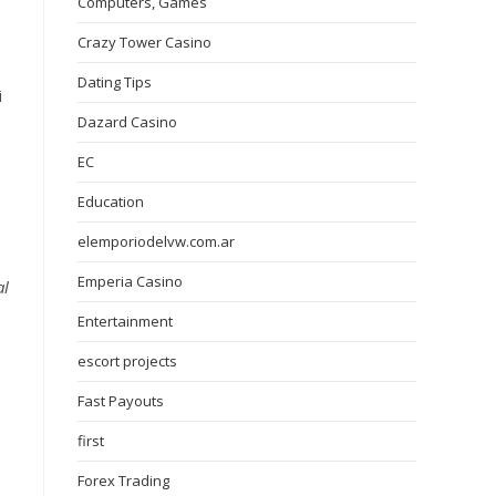
Computers, Games
Crazy Tower Сasino
Dating Tips
i
Dazard Casino
EC
Education
elemporiodelvw.com.ar
Emperia Casino
al
Entertainment
escort projects
Fast Payouts
first
Forex Trading