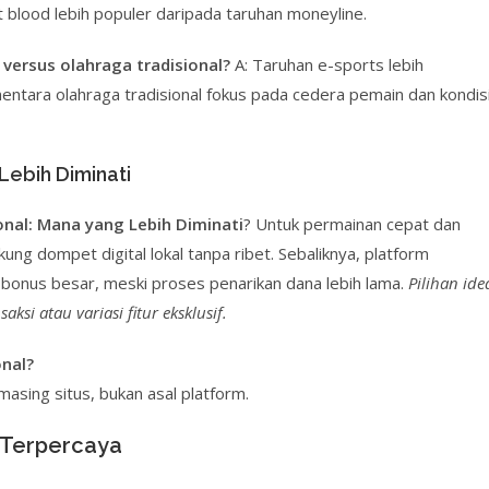
t blood lebih populer daripada taruhan moneyline.
versus olahraga tradisional?
A: Taruhan e-sports lebih
ntara olahraga tradisional fokus pada cedera pemain dan kondis
Lebih Diminati
onal: Mana yang Lebih Diminati
? Untuk permainan cepat dan
kung dompet digital lokal tanpa ribet. Sebaliknya, platform
n bonus besar, meski proses penarikan dana lebih lama.
Pilihan ide
i atau variasi fitur eksklusif.
onal?
asing situs, bukan asal platform.
 Terpercaya