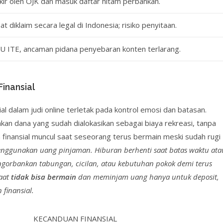
kir oleh OJK dan masuk daftar hitam perbankan.
t diklaim secara legal di Indonesia; risiko penyitaan.
U ITE, ancaman pidana penyebaran konten terlarang.
inansial
l dalam judi online terletak pada kontrol emosi dan batasan.
an dana yang sudah dialokasikan sebagai biaya rekreasi, tanpa
finansial muncul saat seseorang terus bermain meski sudah rugi
menggunakan uang pinjaman. Hiburan berhenti saat batas waktu ata
orbankan tabungan, cicilan, atau kebutuhan pokok demi terus
saat
tidak bisa bermain
dan meminjam uang hanya untuk deposit,
finansial.
KECANDUAN FINANSIAL