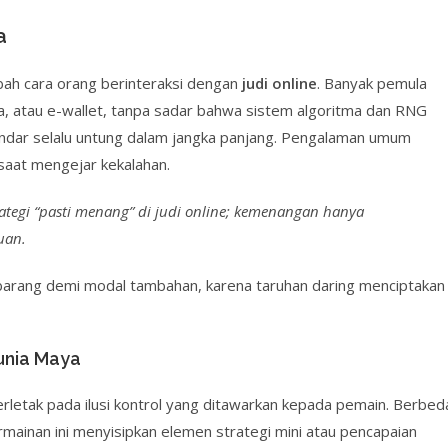
a
ah cara orang berinteraksi dengan
judi online
. Banyak pemula
sa, atau e-wallet, tanpa sadar bahwa sistem algoritma dan RNG
dar selalu untung dalam jangka panjang. Pengalaman umum
 saat mengejar kekalahan.
ategi “pasti menang” di judi online; kemenangan hanya
uan.
barang demi modal tambahan, karena taruhan daring menciptakan
unia Maya
rletak pada ilusi kontrol yang ditawarkan kepada pemain. Berbed
ermainan ini menyisipkan elemen strategi mini atau pencapaian