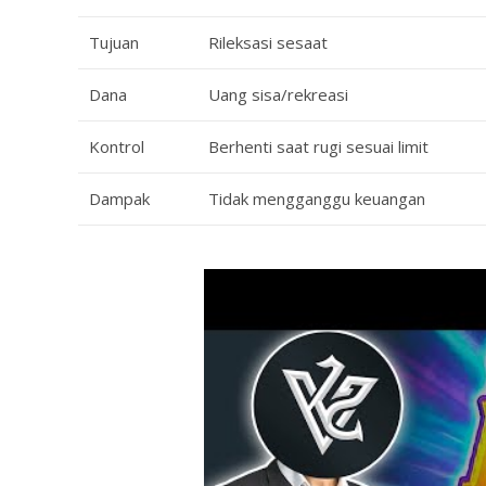
Tujuan
Rileksasi sesaat
Dana
Uang sisa/rekreasi
Kontrol
Berhenti saat rugi sesuai limit
Dampak
Tidak mengganggu keuangan