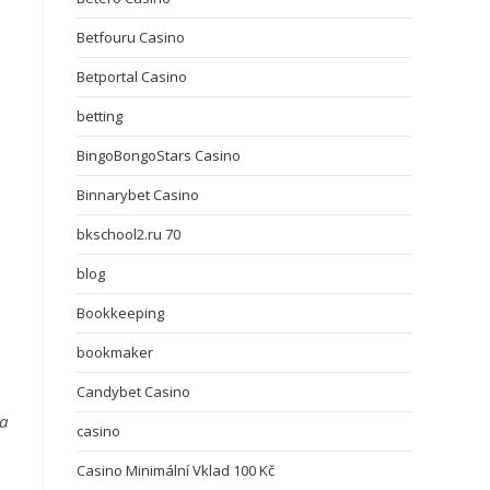
Betfouru Casino
Betportal Casino
betting
BingoBongoStars Casino
Binnarybet Casino
bkschool2.ru 70
blog
Bookkeeping
bookmaker
Candybet Casino
a
casino
Casino Minimální Vklad 100 Kč