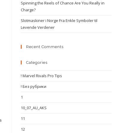
Spinning the Reels of Chance Are You Really in
Charge?
Slotmaskiner i Norge Fra Enkle Symboler til
Levende Verdener
Recent Comments
Categories
! Marvel Rivals Pro Tips
! Без рубрики
1
10_07_AU_AKS
11
a
12