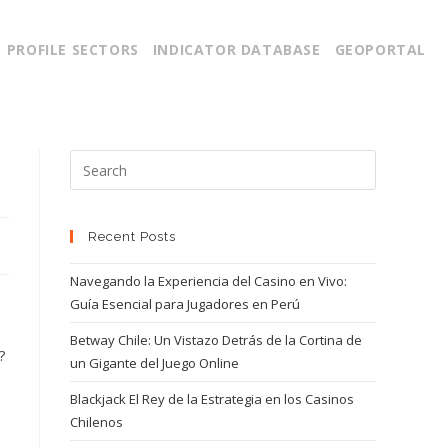
PROFILE SECTORS
INDICATOR DATABASE
GEOPORTAL
Recent Posts
Navegando la Experiencia del Casino en Vivo:
Guía Esencial para Jugadores en Perú
Betway Chile: Un Vistazo Detrás de la Cortina de
?
un Gigante del Juego Online
Blackjack El Rey de la Estrategia en los Casinos
Chilenos