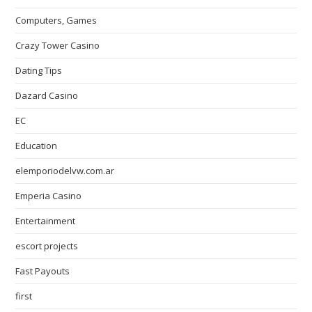
Computers, Games
Crazy Tower Сasino
Dating Tips
Dazard Casino
EC
Education
elemporiodelvw.com.ar
Emperia Casino
Entertainment
escort projects
Fast Payouts
first