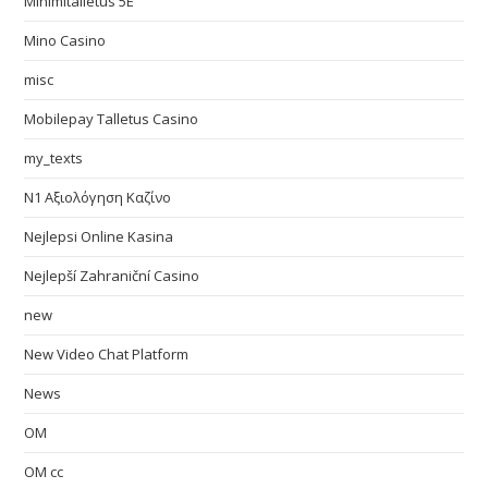
Minimitalletus 5E
Mino Casino
misc
Mobilepay Talletus Casino
my_texts
N1 Αξιολόγηση Καζίνο
Nejlepsi Online Kasina
Nejlepší Zahraniční Casino
new
New Video Chat Platform
News
OM
OM cc