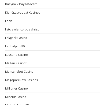
Kasyno Z Paysafecard
Kierrätysvapaat Kasinot
Leon
listcrawler corpus christi
LolaJack Casino
lotohelp.ru 80
Lussurio Casino
Maltan Kasinot
Mamzinobet Casino
Megapari New Casinos
Millioner Casino
MineBit Casino