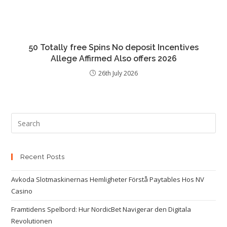
50 Totally free Spins No deposit Incentives
Allege Affirmed Also offers 2026
26th July 2026
Recent Posts
Avkoda Slotmaskinernas Hemligheter Förstå Paytables Hos NV
Casino
Framtidens Spelbord: Hur NordicBet Navigerar den Digitala
Revolutionen