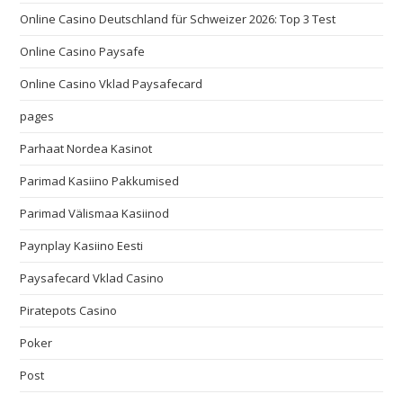
Online Casino Deutschland für Schweizer 2026: Top 3 Test
Online Casino Paysafe
Online Casino Vklad Paysafecard
pages
Parhaat Nordea Kasinot
Parimad Kasiino Pakkumised
Parimad Välismaa Kasiinod
Paynplay Kasiino Eesti
Paysafecard Vklad Casino
Piratepots Casino
Poker
Post